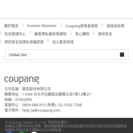
Investor Relations
關於酷澎
Coupang使用者條款
退換貨政策
信任管理中心
顧客隱私權政策通知
安心購物
資訊安全
資訊安全及隱私保護認證
加入酷澎商城
Global Site
公司名稱：酷澎股份有限公司
聯繫地址：11049 台北市信義區信義路五段7號13樓之1
統編：91002999
客服中心：0809-088-810 (免費) / 02-5592-7298
電子郵件：help_tw@coupang.com
©Coupang Taiwan Co., Ltd. 保留所有權利。
本網站上顯示的所有商標、標誌和服務標誌均為酷澎股份有限公司和/或其在美國和其
他國家/地區註冊之關聯公司之所屬財產。