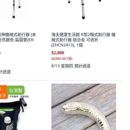
恆伸機械式助行器 (未
海夫健康生活館 R型2階式助行器 機
吋亮銀色 扁圓管(ER-
械式助行器 鋁合金 可收折
(ZHCN2413), 1個
$2,880
0
(
$2880.00/1個
)
8/13 星期四
預計送達
計送達