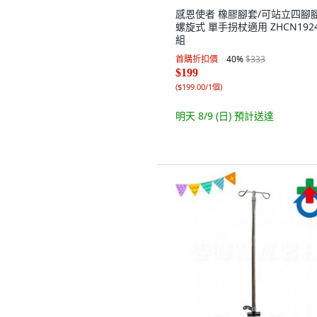
感恩使者 橡膠腳套/可站立四腳
螺旋式 單手拐杖適用 ZHCN1924,
組
首購折扣價
40
%
$333
$199
(
$199.00/1個
)
明天 8/9 (日)
預計送達