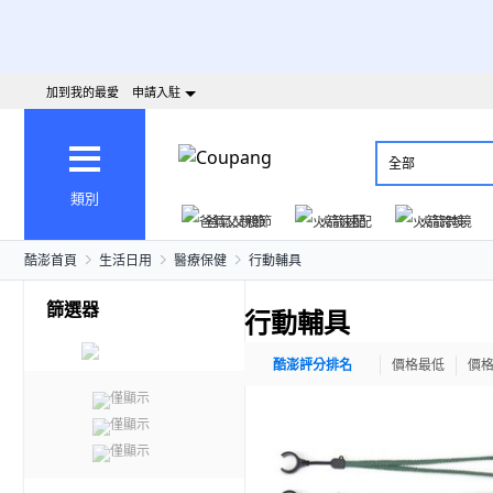
加到我的最愛
申請入駐
全部
類別
爸氣父親節
火箭速配
火箭跨境
酷澎首頁
生活日用
醫療保健
行動輔具
篩選器
行動輔具
酷澎評分排名
價格最低
價
僅顯示
僅顯示
僅顯示