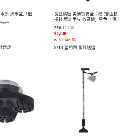
濾水籃 洗米盆, 1個
長益精密 美迪寶安全手杖 (登山杖
拐杖 智能手杖 收音機), 黑色, 1個
$284
23
%
$2,100
$1,600
(
$1600.00/1個
)
計送達
8/13 星期四
預計送達