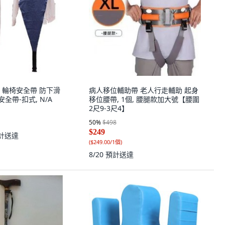
 輪椅安全帶 防下滑
病人移位輔助帶 老人行走輔助 起身
安全帶-扣式, N/A
移位腰帶, 1個, 腰腿款加大號【腰圍
2尺9-3尺4】
50
%
$498
$249
計送達
(
$249.00/1個
)
8/20
預計送達