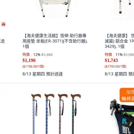
【海夫健康生活館】恆伸 助行器專
【海夫健康】 
直走
用座墊 坐板(ER-3071)(不含助行器),
滅菌) 鋁合金 1
1個
3429), 1個
特價
12
%
$1,360
特價
11
%
$1,98
$1,196
$1,743
(
$1196.00/1個
)
(
$1743.00/1個
)
8/13 星期四
預計送達
8/13 星期四
預