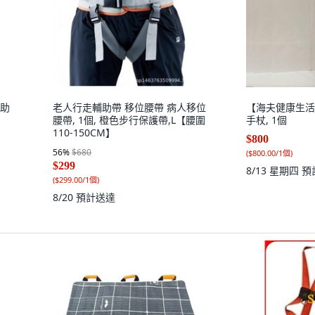
 助
老人行走輔助帶 移位腰帶 病人移位
【海夫健康生活
腰帶, 1個, 橙色步行保護帶,L【腰圍
手杖, 1個
110-150CM】
$800
56
%
$680
(
$800.00/1個
)
$299
8/13 星期四
預
(
$299.00/1個
)
8/20
預計送達