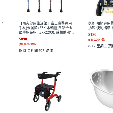
 1
【海夫健康生活館】富士康醫療用
凱能 輪椅專用
手杖(未滅菌) FZK 木頭握把 鋁合金
拆卸 便利攜帶 
單手拐花拐(FZK-2203), 蘇格蘭-綠
$180
格, 1個
$890
(
$180.00/1個
)
(
$890.00/1個
)
8/12 星期三
預
8/13 星期四
預計送達