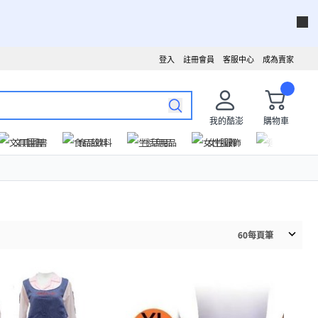
登入
註冊會員
客服中心
成為賣家
我的酷澎
購物車
文具圖書
食品飲料
生活用品
女性服飾
運動戶外
60
每頁筆