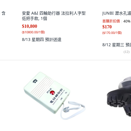
 含
安愛 A&I 四輪助行器 法拉利人字型
JUNBI 瀝水孔
低把手款, 1個
首購折扣價
40
%
$10,800
$170
(
$10800.00/1個
)
(
$170.00/1個
)
8/13 星期四
預計送達
8/12 星期三
預
(
12
)