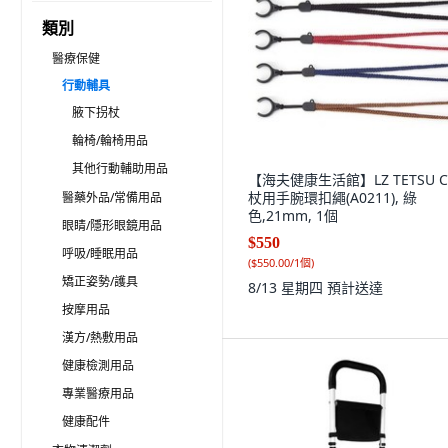
類別
醫療保健
行動輔具
腋下拐杖
輪椅/輪椅用品
其他行動輔助用品
【海夫健康生活館】LZ TETSU 
杖用手腕環扣繩(A0211), 綠
醫藥外品/常備用品
色,21mm, 1個
眼睛/隱形眼鏡用品
$550
呼吸/睡眠用品
(
$550.00/1個
)
矯正姿勢/護具
8/13 星期四
預計送達
按摩用品
漢方/熱敷用品
健康檢測用品
專業醫療用品
健康配件