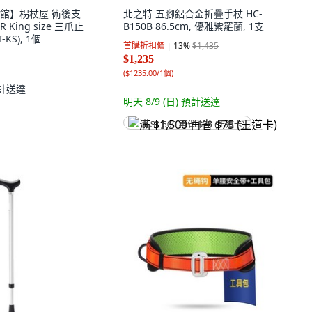
館】枴杖屋 術後支
北之特 五腳鋁合金折疊手杖 HC-
 King size 三爪止
B150B 86.5cm, 優雅紫羅蘭, 1支
KS), 1個
首購折扣價
13
%
$1,435
$1,235
(
$1235.00/1個
)
計送達
明天 8/9 (日)
預計送達
满 $1,500 再省 $75 (王道卡)