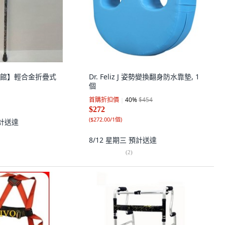
館】輕合金折疊式
Dr. Feliz J 姿勢變換翻身防水靠墊, 1
個
首購折扣價
40
%
$454
$272
(
$272.00/1個
)
計送達
8/12 星期三
預計送達
(
2
)