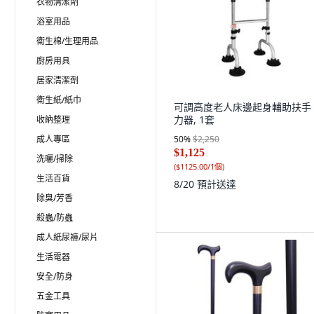
衣物清潔劑
浴室用品
衛生棉/生理用品
廚房用具
居家清潔劑
衛生紙/紙巾
可調高度老人床邊起身輔助扶手
力器, 1套
收納整理
成人專區
50
%
$2,250
$1,125
洗曬/掃除
(
$1125.00/1個
)
生活百貨
8/20
預計送達
除臭/芳香
殺蟲/防蟲
成人紙尿褲/尿片
生活電器
安全/防身
五金工具