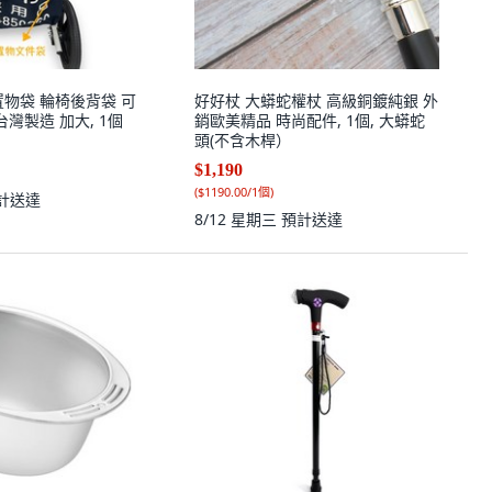
置物袋 輪椅後背袋 可
好好杖 大蟒蛇權杖 高級銅鍍純銀 外
台灣製造 加大, 1個
銷歐美精品 時尚配件, 1個, 大蟒蛇
頭(不含木桿）
$1,190
(
$1190.00/1個
)
計送達
8/12 星期三
預計送達