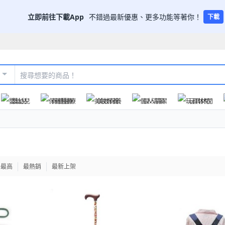
立即前往下載App
不錯過最新優惠、更多功能等著你！
下載
嬰幼兒
保健醫療
美妝保養
個人清潔
玩具休閒
格最高
最熱銷
最新上架