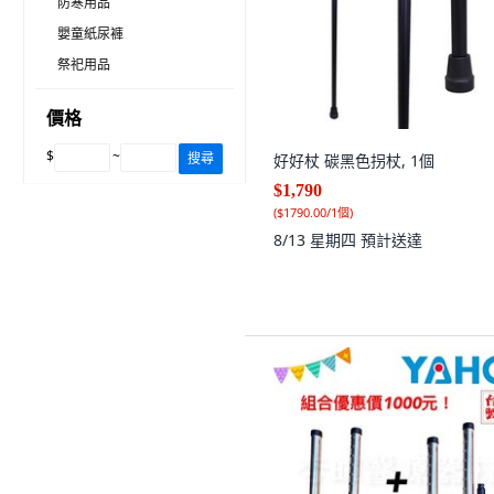
防寒用品
嬰童紙尿褲
祭祀用品
價格
$
~
搜尋
好好杖 碳黑色拐杖, 1個
$1,790
(
$1790.00/1個
)
8/13 星期四
預計送達