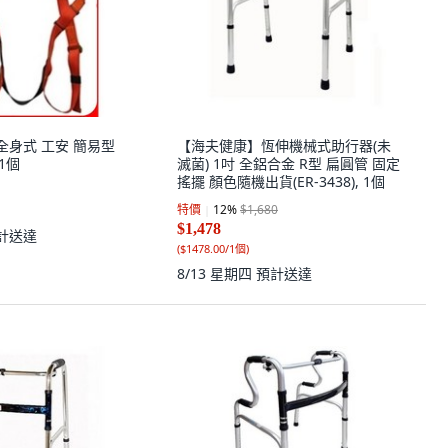
1 全身式 工安 簡易型
【海夫健康】恆伸機械式助行器(未
1個
滅菌) 1吋 全鋁合金 R型 扁圓管 固定
搖擺 顏色隨機出貨(ER-3438), 1個
特價
12
%
$1,680
$1,478
計送達
(
$1478.00/1個
)
8/13 星期四
預計送達