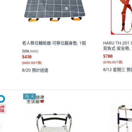
老人移位輔助器 可移位翻身墊, 1個
HARU TH-20
背負式 安全帶, 
50
%
$860
$780
$430
(
$780.00/1個
)
(
$430.00/1個
)
8/12 星期三
預
8/20
預計送達