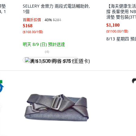
腳墊
SELLERY 舍樂力 兩段式電話輔助鈴,
【海夫健康生活
 1
1個
撐 長輩使用 NBR
滑墊 雙包裝(3TT-
首購折扣價
40
%
$281
$1,100
$168
(
$1100.00/1個
)
(
$168.00/1個
)
8/13 星期四
預
明天 8/9 (日)
預計送達
(
4
)
满 $1,500 再省 $75 (王道卡)