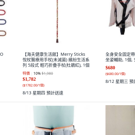
CO
【海夫健康生活館】Merry Sticks
全身安全固定帶
悅杖醫療用手杖(未滅菌) 繽紛生活系
坐姿輔助, 1個, 
列 5段式 輕巧折疊手杖(杜鵑紅), 1個
$680
特價
10
%
$1,980
(
$680.00/1個
)
$1,782
8/12 星期三
預
(
$1782.00/1個
)
8/13 星期四
預計送達