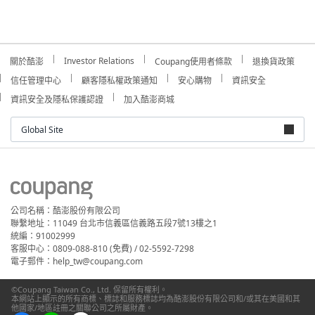
Investor Relations
關於酷澎
Coupang使用者條款
退換貨政策
信任管理中心
顧客隱私權政策通知
安心購物
資訊安全
資訊安全及隱私保護認證
加入酷澎商城
Global Site
公司名稱：酷澎股份有限公司
聯繫地址：11049 台北市信義區信義路五段7號13樓之1
統編：91002999
客服中心：0809-088-810 (免費) / 02-5592-7298
電子郵件：help_tw@coupang.com
©Coupang Taiwan Co., Ltd. 保留所有權利。
本網站上顯示的所有商標、標誌和服務標誌均為酷澎股份有限公司和/或其在美國和其
他國家/地區註冊之關聯公司之所屬財產。