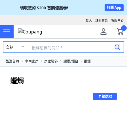
領取您的
$200
首購優惠卷!
打開 App
登入
註冊會員
客服中心
全部
酷澎首頁
室內家居
居家裝飾
蠟燭/燭台
蠟燭
蠟燭
篩選器