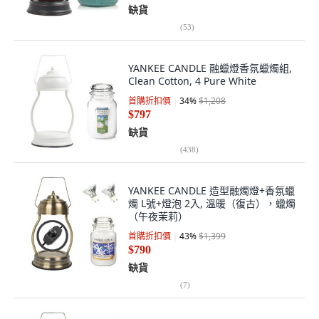
缺貨
(
53
)
YANKEE CANDLE 融蠟燈香氛蠟燭組,
Clean Cotton, 4 Pure White
首購折扣價
34
%
$1,208
$797
缺貨
(
438
)
YANKEE CANDLE 造型融燭燈+香氛蠟
燭 L號+燈泡 2入, 溫暖（復古），蠟燭
（午夜茉莉）
首購折扣價
43
%
$1,399
$790
缺貨
(
7
)