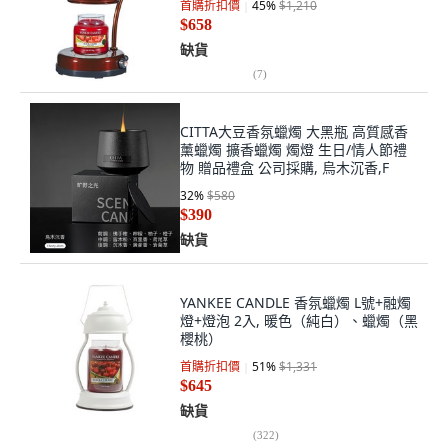
首購折扣價
45
%
$1,210
$658
缺貨
(
7
)
CITTA大豆香氛蠟燭 大黑瓶 高質感香
薰蠟燭 擴香蠟燭 燭燈 生日/情人節禮
物 贈品禮盒 公司採購, 烏木沉香,F
32
%
$580
$390
缺貨
YANKEE CANDLE 香氛蠟燭 L號+融燭
燈+燈泡 2入, 暖色（純白）、蠟燭（黑
櫻桃）
首購折扣價
51
%
$1,331
$645
缺貨
(
322
)