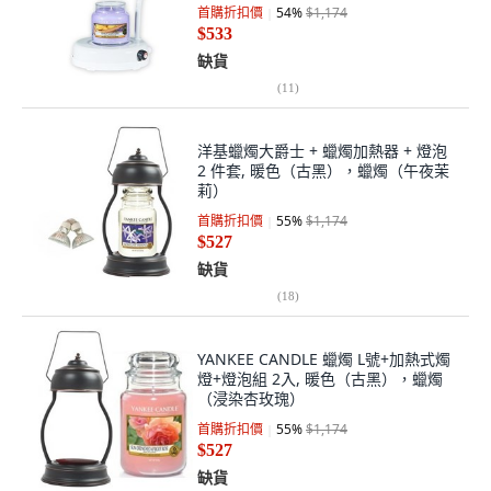
首購折扣價
54
%
$1,174
$533
缺貨
(
11
)
洋基蠟燭大爵士 + 蠟燭加熱器 + 燈泡
2 件套, 暖色（古黑），蠟燭（午夜茉
莉）
首購折扣價
55
%
$1,174
$527
缺貨
(
18
)
YANKEE CANDLE 蠟燭 L號+加熱式燭
燈+燈泡組 2入, 暖色（古黑），蠟燭
（浸染杏玫瑰）
首購折扣價
55
%
$1,174
$527
缺貨