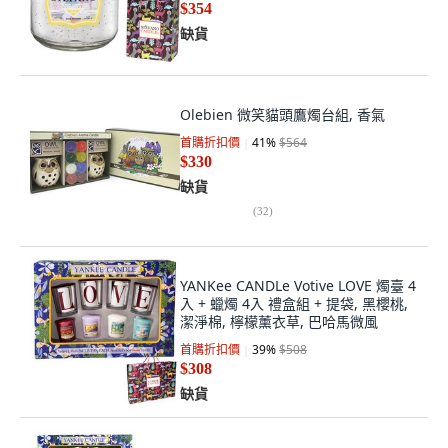
$354
缺貨
Olebien 微笑貓頭鷹燭台組, 香氣
首購折扣價
41
%
$564
$330
缺貨
(
32
)
YANKee CANDLe Votive LOVE 燭臺 4
入 + 蠟燭 4入 禮盒組 + 提袋, 黑櫻桃,
潔淨棉, 檸檬薰衣草, 巴哈馬微風
首購折扣價
39
%
$508
$308
缺貨