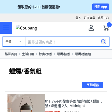
領取您的
$200
首購優惠卷!
打開 App
登入
註冊會員
客服中心
全部
酷澎首頁
生活日用
除臭/芳香
蠟燭/擴香
蠟燭/香氛組
蠟燭/香氛組
篩選器
the Sweet 復古造型加熱燭燈+蠟燭 L
號+燈泡組 2入, Midnight