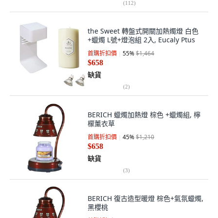
(
112
)
the Sweet 轉盤式開關加熱燭燈 白色
+蠟燭 L號+燈泡組 2入, Eucaly Ptus
首購折扣價
55
%
$1,464
$658
缺貨
(
2
)
BERICH 蠟燭加熱燈 棕色 +蠟燭組, 檸
檬薰衣草
首購折扣價
45
%
$1,210
$658
缺貨
(
3
)
BERICH 復古造型暖燈 棕色+氣氛蠟燭,
黑櫻桃