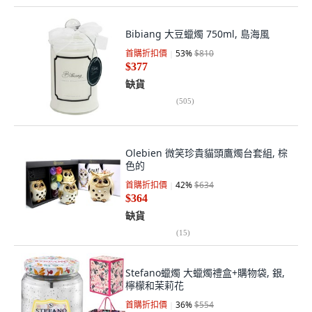
Bibiang 大豆蠟燭 750ml, 島海風
首購折扣價
53
%
$810
$377
缺貨
(
505
)
Olebien 微笑珍貴貓頭鷹燭台套組, 棕
色的
首購折扣價
42
%
$634
$364
缺貨
(
15
)
Stefano蠟燭 大蠟燭禮盒+購物袋, 銀,
檸檬和茉莉花
首購折扣價
36
%
$554