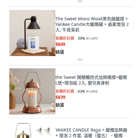
(
8
)
The Sweet Mono Wood黑色融蠟燈 +
Yankee Candle大蠟燭罐 + 鹵素燈泡 2
入, 午夜茉莉
首購折扣價
39
%
$1,399
$849
缺貨
(
6
)
the Sweet 開關觸控式加熱燭燈+蠟燭
L號+燈泡組 2入, 嬰兒爽身粉
首購折扣價
43
%
$1,488
$839
缺貨
YANKEE CANDLE Rajja + 蠟燭加熱器
+ 燈泡 2 件套, 溫暖（復古），蠟燭