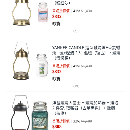
（粉紅沙）
首購折扣價
41
%
$1,430
$832
缺貨
(
8
)
YANKEE CANDLE 造型融燭燈+香氛蠟
燭 L號+燈泡 2入, 溫暖（復古），蠟燭
（清潔棉）
首購折扣價
41
%
$1,430
$832
缺貨
(
19
)
洋基蠟燭大爵士 + 蠟燭加熱器 + 燈泡
2 件套, 取暖器（古董黑色），蠟燭
（桉樹）
首購折扣價
32
%
$1,189
$808