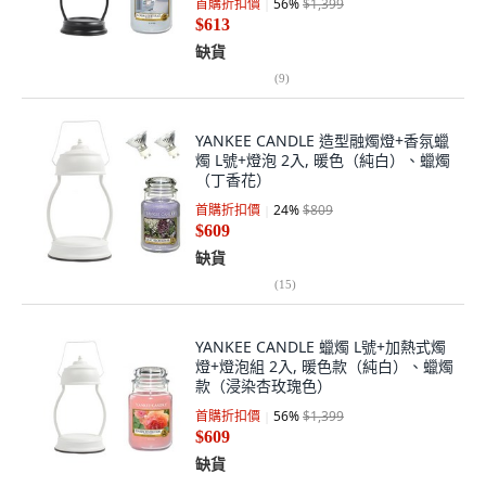
首購折扣價
56
%
$1,399
$613
缺貨
(
9
)
YANKEE CANDLE 造型融燭燈+香氛蠟
燭 L號+燈泡 2入, 暖色（純白）、蠟燭
（丁香花）
首購折扣價
24
%
$809
$609
缺貨
(
15
)
YANKEE CANDLE 蠟燭 L號+加熱式燭
燈+燈泡組 2入, 暖色款（純白）、蠟燭
款（浸染杏玫瑰色）
首購折扣價
56
%
$1,399
$609
缺貨