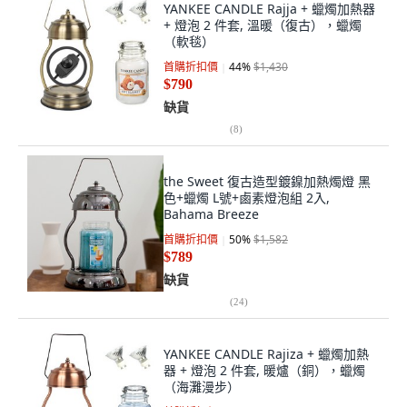
YANKEE CANDLE Rajja + 蠟燭加熱器
+ 燈泡 2 件套, 溫暖（復古），蠟燭
（軟毯）
首購折扣價
44
%
$1,430
$790
缺貨
(
8
)
the Sweet 復古造型鍍鎳加熱燭燈 黑
色+蠟燭 L號+鹵素燈泡組 2入,
Bahama Breeze
首購折扣價
50
%
$1,582
$789
缺貨
(
24
)
YANKEE CANDLE Rajiza + 蠟燭加熱
器 + 燈泡 2 件套, 暖爐（銅），蠟燭
（海灘漫步）