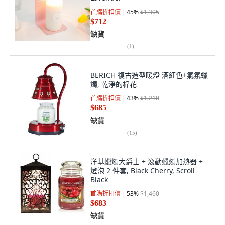
首購折扣價
45
%
$1,305
$712
缺貨
(
1
)
BERICH 復古造型暖燈 酒紅色+氣氛蠟
燭, 乾淨的棉花
首購折扣價
43
%
$1,210
$685
缺貨
(
15
)
洋基蠟燭大爵士 + 滾動蠟燭加熱器 +
燈泡 2 件套, Black Cherry, Scroll
Black
首購折扣價
53
%
$1,460
$683
缺貨