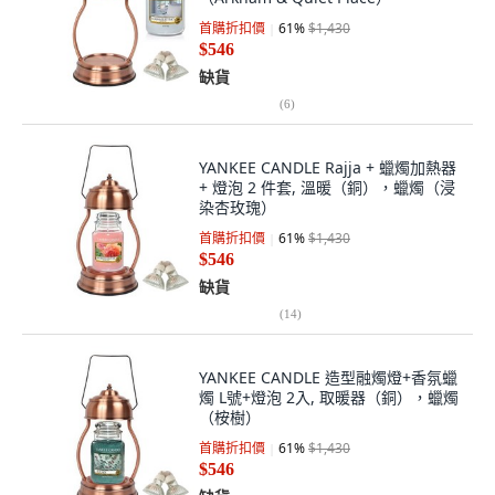
首購折扣價
61
%
$1,430
$546
缺貨
(
6
)
YANKEE CANDLE Rajja + 蠟燭加熱器
+ 燈泡 2 件套, 溫暖（銅），蠟燭（浸
染杏玫瑰）
首購折扣價
61
%
$1,430
$546
缺貨
(
14
)
YANKEE CANDLE 造型融燭燈+香氛蠟
燭 L號+燈泡 2入, 取暖器（銅），蠟燭
（桉樹）
首購折扣價
61
%
$1,430
$546