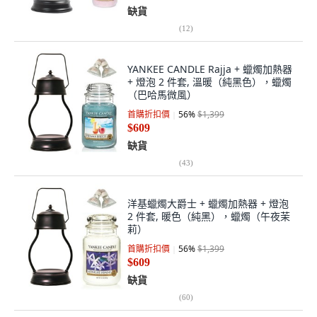
缺貨
(
12
)
YANKEE CANDLE Rajja + 蠟燭加熱器
+ 燈泡 2 件套, 溫暖（純黑色），蠟燭
（巴哈馬微風）
首購折扣價
56
%
$1,399
$609
缺貨
(
43
)
洋基蠟燭大爵士 + 蠟燭加熱器 + 燈泡
2 件套, 暖色（純黑），蠟燭（午夜茉
莉）
首購折扣價
56
%
$1,399
$609
缺貨
(
60
)