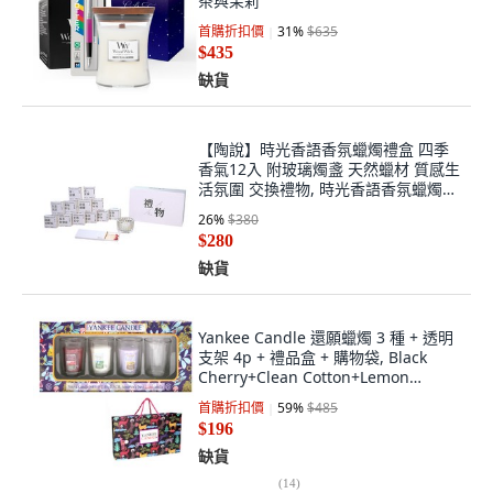
茶與茉莉
首購折扣價
31
%
$635
$435
缺貨
【陶說】時光香語香氛蠟燭禮盒 四季
香氣12入 附玻璃燭盞 天然蠟材 質感生
活氛圍 交換禮物, 時光香語香氛蠟燭禮
盒
26
%
$380
$280
缺貨
Yankee Candle 還願蠟燭 3 種 + 透明
支架 4p + 禮品盒 + 購物袋, Black
Cherry+Clean Cotton+Lemon
Lavender, 1組
首購折扣價
59
%
$485
$196
缺貨
(
14
)