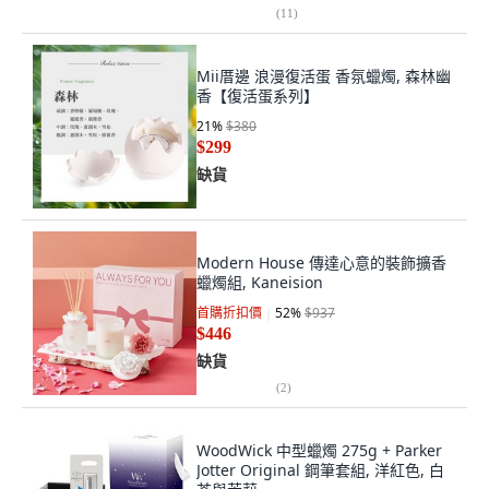
(
11
)
Mii厝邊 浪漫復活蛋 香氛蠟燭, 森林幽
香【復活蛋系列】
21
%
$380
$299
缺貨
Modern House 傳達心意的裝飾擴香
蠟燭組, Kaneision
首購折扣價
52
%
$937
$446
缺貨
(
2
)
WoodWick 中型蠟燭 275g + Parker
Jotter Original 鋼筆套組, 洋紅色, 白