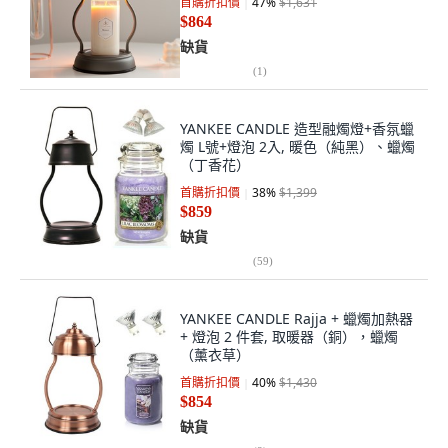
首購折扣價
47
%
$1,631
$864
缺貨
(
1
)
YANKEE CANDLE 造型融燭燈+香氛蠟
燭 L號+燈泡 2入, 暖色（純黑）、蠟燭
（丁香花）
首購折扣價
38
%
$1,399
$859
缺貨
(
59
)
YANKEE CANDLE Rajja + 蠟燭加熱器
+ 燈泡 2 件套, 取暖器（銅），蠟燭
（薰衣草）
首購折扣價
40
%
$1,430
$854
缺貨