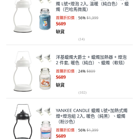
燭 L號+燈泡 2入, 溫暖（純白色），蠟
燭（巴哈馬微風）
首購折扣價
56
%
$1,399
$609
缺貨
(
14
)
洋基蠟燭大爵士 + 蠟燭加熱器 + 燈泡
2 件套, 暖色（純白）、蠟燭（軟毯）
首購折扣價
24
%
$809
$609
缺貨
(
102
)
YANKEE CANDLE 蠟燭 L號+加熱式燭
燈+燈泡組 2入, 暖色（純黑）、蠟燭
（粉沙色）
首購折扣價
56
%
$1,399
$609