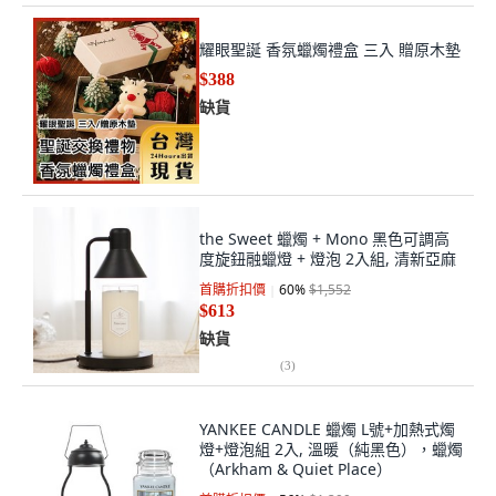
耀眼聖誕 香氛蠟燭禮盒 三入 贈原木墊
$388
缺貨
the Sweet 蠟燭 + Mono 黑色可調高
度旋鈕融蠟燈 + 燈泡 2入組, 清新亞麻
首購折扣價
60
%
$1,552
$613
缺貨
(
3
)
YANKEE CANDLE 蠟燭 L號+加熱式燭
燈+燈泡組 2入, 溫暖（純黑色），蠟燭
（Arkham & Quiet Place）