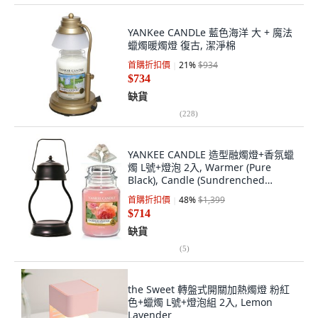
YANKee CANDLe 藍色海洋 大 + 魔法
蠟燭暖燭燈 復古, 潔淨棉
首購折扣價
21
%
$934
$734
缺貨
(
228
)
YANKEE CANDLE 造型融燭燈+香氛蠟
燭 L號+燈泡 2入, Warmer (Pure
Black), Candle (Sundrenched
Apricot Rose)
首購折扣價
48
%
$1,399
$714
缺貨
(
5
)
the Sweet 轉盤式開關加熱燭燈 粉紅
色+蠟燭 L號+燈泡組 2入, Lemon
Lavender