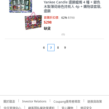
Yankee Candle 還願蠟燭 4 種 + 銀色
木製薄荷綠色持有人 4p + 購物袋套裝,
還願
首購折扣價
62
%
$790
$298
缺貨
(
6
)
6
8
9
7
Investor Relations
關於酷澎
Coupang使用者條款
退換貨政策
信任管理中心
顧客隱私權政策通知
安心購物
資訊安全