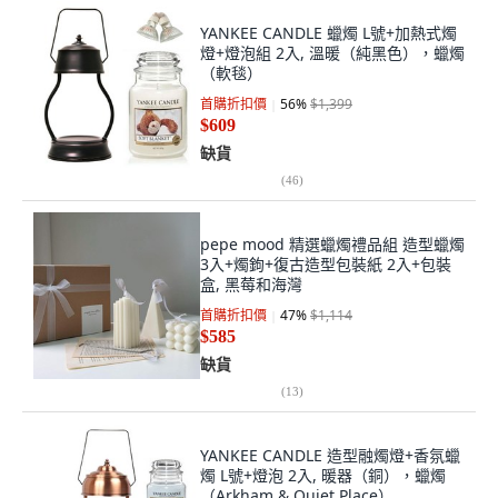
YANKEE CANDLE 蠟燭 L號+加熱式燭
燈+燈泡組 2入, 溫暖（純黑色），蠟燭
（軟毯）
首購折扣價
56
%
$1,399
$609
缺貨
(
46
)
pepe mood 精選蠟燭禮品組 造型蠟燭
3入+燭鉤+復古造型包裝紙 2入+包裝
盒, 黑莓和海灣
首購折扣價
47
%
$1,114
$585
缺貨
(
13
)
YANKEE CANDLE 造型融燭燈+香氛蠟
燭 L號+燈泡 2入, 暖器（銅），蠟燭
（Arkham & Quiet Place）