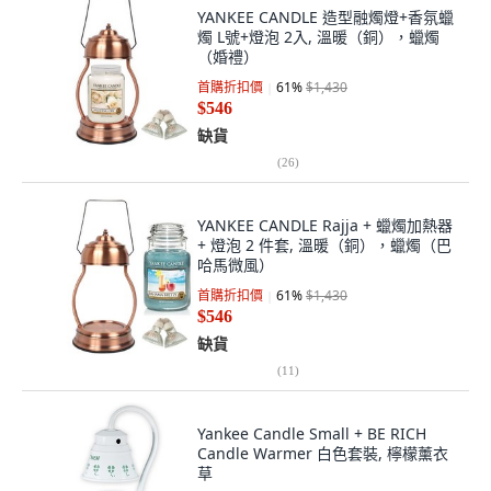
YANKEE CANDLE 造型融燭燈+香氛蠟
燭 L號+燈泡 2入, 溫暖（銅），蠟燭
（婚禮）
首購折扣價
61
%
$1,430
$546
缺貨
(
26
)
YANKEE CANDLE Rajja + 蠟燭加熱器
+ 燈泡 2 件套, 溫暖（銅），蠟燭（巴
哈馬微風）
首購折扣價
61
%
$1,430
$546
缺貨
(
11
)
Yankee Candle Small + BE RICH
Candle Warmer 白色套裝, 檸檬薰衣
草