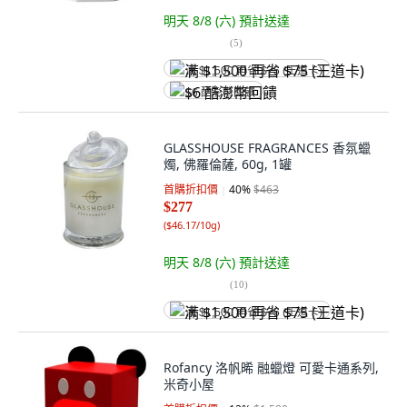
明天 8/8 (六)
預計送達
(
5
)
满 $1,500 再省 $75 (王道卡)
$6 酷澎幣回饋
GLASSHOUSE FRAGRANCES 香氛蠟
燭, 佛羅倫薩, 60g, 1罐
首購折扣價
40
%
$463
$277
(
$46.17/10g
)
明天 8/8 (六)
預計送達
(
10
)
满 $1,500 再省 $75 (王道卡)
Rofancy 洛帆晞 融蠟燈 可愛卡通系列,
米奇小屋