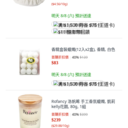
(
$4.56/10g
)
明天 8/8 (六)
預計送達
满 $1,500 再省 $75 (王道卡)
$11 酷澎幣回饋
香精盒裝蠟燭(12入x2盒), 香精, 白色
首購折扣價
40
%
$139
$83
明天 8/8 (六)
預計送達
满 $1,500 再省 $75 (王道卡)
Rofancy 洛帆晞 手工香氛蠟燭, 凱莉
kelly花園, 80g, 1組
首購折扣價
40
%
$399
$239
(
$29.88/10g
)