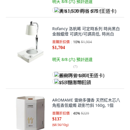
明天 8/8 (六)
預計送達
满 $1,500 再省 $75 (王道卡)
Rofancy 洛帆晞 可定時系列 時尚黑白
金融蠟燈 可調光/可調高低, 時尚白
首購折扣價
10
%
$1,904
$1,704
明天 8/8 (六)
預計送達
(
7
)
最高再省 $86 (王道卡)
$53 酷澎幣回饋
AROMAME 雷納多彌香 天然紅木芯八
角瓶香氛蠟燭 疏影竹斜 160g, 1個
首購折扣價
40
%
$229
$137
(
$8.56/10g
)