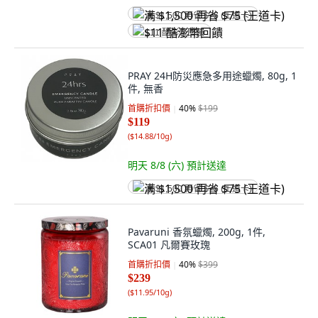
满 $1,500 再省 $75 (王道卡)
$11 酷澎幣回饋
PRAY 24H防災應急多用途蠟燭, 80g, 1
件, 無香
首購折扣價
40
%
$199
$119
(
$14.88/10g
)
明天 8/8 (六)
預計送達
满 $1,500 再省 $75 (王道卡)
Pavaruni 香氛蠟燭, 200g, 1件,
SCA01 凡爾賽玫瑰
首購折扣價
40
%
$399
$239
(
$11.95/10g
)