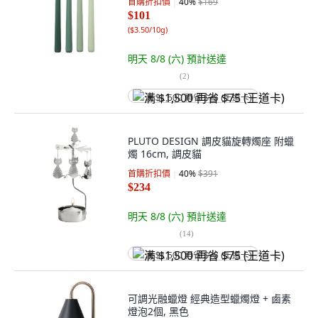
首購折扣價
40
%
$169
$101
(
$3.50/10g
)
明天 8/8 (六)
預計送達
(
2
)
满 $1,500 再省 $75 (王道卡)
PLUTO DESIGN 調皮貓旋轉燭座 附蠟
燭 16cm, 調皮貓
首購折扣價
40
%
$391
$234
明天 8/8 (六)
預計送達
(
14
)
满 $1,500 再省 $75 (王道卡)
可調光融蠟燈 經典造型蠟燭燈 + 鹵素
燈泡2個, 黑色