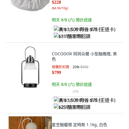
$228
(
$4.56/10g
)
明天 8/8 (六)
預計送達
满 $1,500 再省 $75 (王道卡)
$11 酷澎幣回饋
COCODOR 珂珂朵爾 小型融燭燈, 黑
色
首購折扣價
20
%
$999
$799
明天 8/8 (六)
預計送達
(
54
)
满 $1,500 再省 $75 (王道卡)
$25 酷澎幣回饋
星空融蠟燈 定時款 1.1kg, 白色