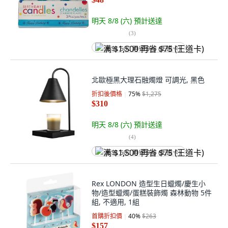
明天 8/8 (六)
預計送達
(
3
)
满 $1,500 再省 $75 (王道卡)
北歐極黑大理石融燭燈 可調光, 黑色
折扣後價格
75
%
$1,275
$310
明天 8/8 (六)
預計送達
(
4
)
满 $1,500 再省 $75 (王道卡)
Rex LONDON 造型生日蠟燭/慶生小
物/造型蠟燭/蛋糕裝飾燭 森林動物 5件
組, 不適用, 1組
首購折扣價
40
%
$263
$157