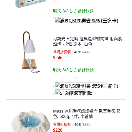
明天 8/8 (六)
預計送達
满 $1,500 再省 $75 (王道卡)
可調光 + 定時 經典造型蠟燭燈 附鹵素
燈泡 x 2個 原木, 白色
首購折扣價
40
%
$410
$246
明天 8/8 (六)
預計送達
(
2
)
满 $1,500 再省 $75 (王道卡)
$12 酷澎幣回饋
Mass 冰川香氛蠟燭禮盒 臥室香氛 藍
色, 500g, 1件, 小蒼蘭
首購折扣價
40
%
$380
$228