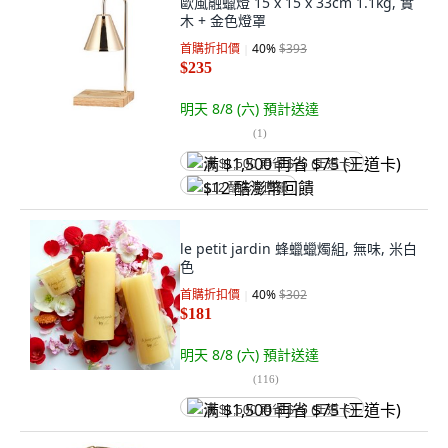
歐風融蠟燈 15 x 15 x 33cm 1.1kg, 實
木 + 金色燈罩
首購折扣價
40
%
$393
$235
明天 8/8 (六)
預計送達
(
1
)
满 $1,500 再省 $75 (王道卡)
$12 酷澎幣回饋
le petit jardin 蜂蠟蠟燭組, 無味, 米白
色
首購折扣價
40
%
$302
$181
明天 8/8 (六)
預計送達
(
116
)
满 $1,500 再省 $75 (王道卡)