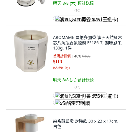
明天 8/8 (六)
預計送達
(
10
)
满 $1,500 再省 $75 (王道卡)
AROMAME 雷納多彌香 澳洲天然紅木
芯八角瓶香氛蠟燭 F5186-7, 獨味忍冬,
130g, 1件
首購折扣價
40
%
$189
$113
(
$8.69/10g
)
明天 8/8 (六)
預計送達
(
12
)
满 $1,500 再省 $75 (王道卡)
$5 酷澎幣回饋
森系融蠟燈 定時款 30 x 23 x 17cm,
白色