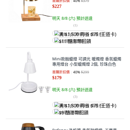
首購折扣價
40
%
$379
$227
明天 8/8 (六)
預計送達
(
1
)
满 $1,500 再省 $75 (王道卡)
$11 酷澎幣回饋
Mini款融蠟燈 可調光 暖燭燈 香氛蠟燭
專用燈台 小型蠟燭燈 2個, 珍珠白色
首購折扣價
40
%
$299
$179
明天 8/8 (六)
預計送達
(
3
)
满 $1,500 再省 $75 (王道卡)
$9 酷澎幣回饋