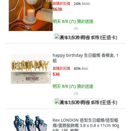
首購折扣價
24
%
$830
$630
明天 8/8 (六)
預計送達
(
8
)
满 $1,500 再省 $75 (王道卡)
happy birthday 生日蠟燭 香檳金, 1
組
首購折扣價
40
%
$60
$36
明天 8/8 (六)
預計送達
(
3
)
满 $1,500 再省 $75 (王道卡)
Rex LONDON 造型生日蠟燭/造型蠟
燭/蛋糕裝飾燭 3.8 x 0.8 x 11cm 90g
6支, 1組, 樹懶