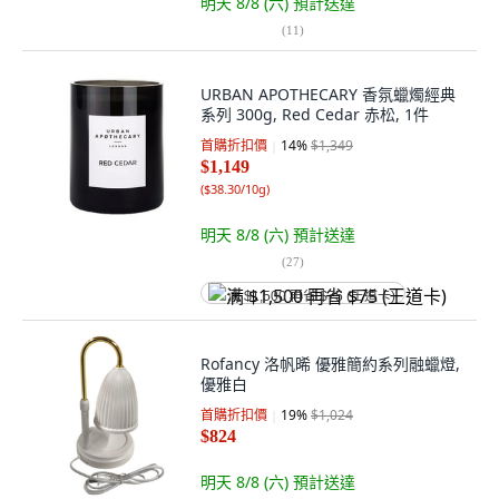
明天 8/8 (六)
預計送達
(
11
)
URBAN APOTHECARY 香氛蠟燭經典
系列 300g, Red Cedar 赤松, 1件
首購折扣價
14
%
$1,349
$1,149
(
$38.30/10g
)
明天 8/8 (六)
預計送達
(
27
)
满 $1,500 再省 $75 (王道卡)
Rofancy 洛帆晞 優雅簡約系列融蠟燈,
優雅白
首購折扣價
19
%
$1,024
$824
明天 8/8 (六)
預計送達