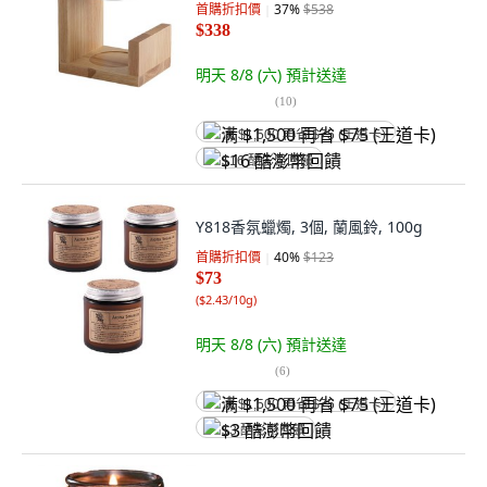
首購折扣價
37
%
$538
$338
明天 8/8 (六)
預計送達
(
10
)
满 $1,500 再省 $75 (王道卡)
$16 酷澎幣回饋
Y818香氛蠟燭, 3個, 蘭風鈴, 100g
首購折扣價
40
%
$123
$73
(
$2.43/10g
)
明天 8/8 (六)
預計送達
(
6
)
满 $1,500 再省 $75 (王道卡)
$3 酷澎幣回饋