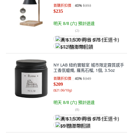
首購折扣價
40
%
$393
$235
明天 8/8 (六)
預計送達
(
2
)
满 $1,500 再省 $75 (王道卡)
$12 酷澎幣回饋
NY LAB 紐約實驗室 城市限定霧質感手
工香氛蠟燭, 羅馬石榴, 1個, 3.5oz
首購折扣價
40
%
$349
$209
(
$21.06/10g
)
明天 8/8 (六)
預計送達
(
8
)
满 $1,500 再省 $75 (王道卡)
$9 酷澎幣回饋