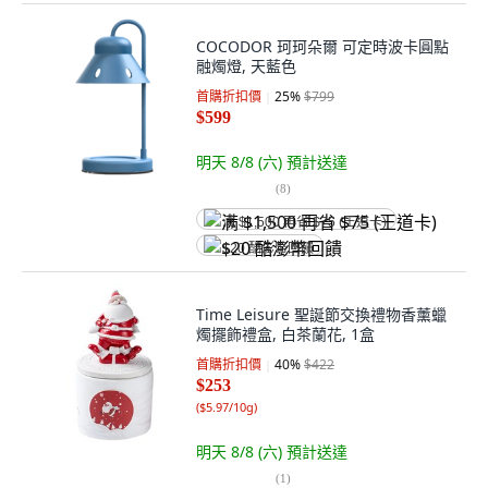
COCODOR 珂珂朵爾 可定時波卡圓點
融燭燈, 天藍色
首購折扣價
25
%
$799
$599
明天 8/8 (六)
預計送達
(
8
)
满 $1,500 再省 $75 (王道卡)
$20 酷澎幣回饋
Time Leisure 聖誕節交換禮物香薰蠟
燭擺飾禮盒, 白茶蘭花, 1盒
首購折扣價
40
%
$422
$253
(
$5.97/10g
)
明天 8/8 (六)
預計送達
(
1
)