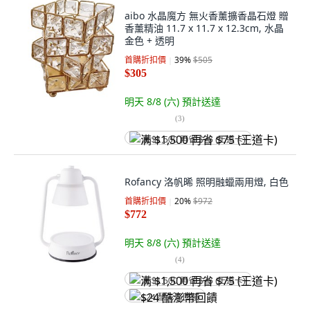
aibo 水晶魔方 無火香薰擴香晶石燈 贈
香薰精油 11.7 x 11.7 x 12.3cm, 水晶
金色 + 透明
首購折扣價
39
%
$505
$305
明天 8/8 (六)
預計送達
(
3
)
满 $1,500 再省 $75 (王道卡)
Rofancy 洛帆晞 照明融蠟兩用燈, 白色
首購折扣價
20
%
$972
$772
明天 8/8 (六)
預計送達
(
4
)
满 $1,500 再省 $75 (王道卡)
$24 酷澎幣回饋