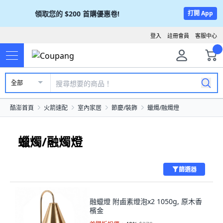
領取您的
$200
首購優惠卷!
打開 App
登入
註冊會員
客服中心
全部
酷澎首頁
火箭速配
室內家居
節慶/裝飾
蠟燭/融燭燈
蠟燭/融燭燈
篩選器
融蠟燈 附鹵素燈泡x2 1050g, 原木香
檳金