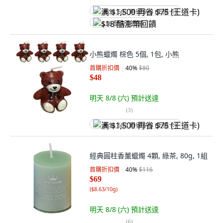
满 $1,500 再省 $75 (王道卡)
$18 酷澎幣回饋
小熊蠟燭 棕色 5個, 1包, 小熊
首購折扣價
40
%
$80
$48
明天 8/8 (六)
預計送達
(
3
)
满 $1,500 再省 $75 (王道卡)
經典圓柱香薰蠟燭 4顆, 綠茶, 80g, 1組
首購折扣價
40
%
$116
$69
(
$8.63/10g
)
明天 8/8 (六)
預計送達
(
6
)