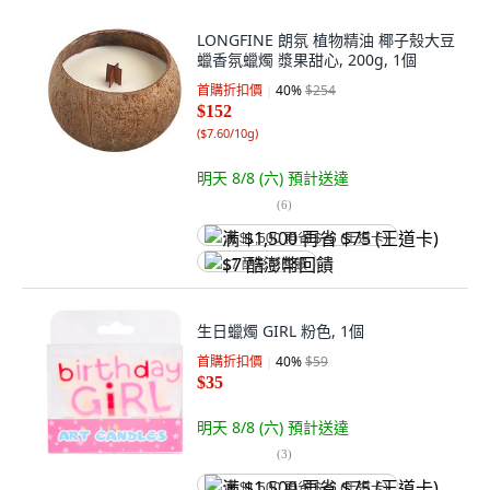
LONGFINE 朗氛 植物精油 椰子殼大豆
蠟香氛蠟燭 漿果甜心, 200g, 1個
首購折扣價
40
%
$254
$152
(
$7.60/10g
)
明天 8/8 (六)
預計送達
(
6
)
满 $1,500 再省 $75 (王道卡)
$7 酷澎幣回饋
生日蠟燭 GIRL 粉色, 1個
首購折扣價
40
%
$59
$35
明天 8/8 (六)
預計送達
(
3
)
满 $1,500 再省 $75 (王道卡)