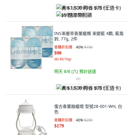
满 $1,500 再省 $75 (王道卡)
$9 酷澎幣回饋
INS漸層茶香薰蠟燭 漸變藍 4顆, 藍風
鈴, 77g, 2件
首購折扣價
40
%
$150
$90
(
$5.85/10g
)
明天 8/8 (六)
預計送達
(
6
)
满 $1,500 再省 $75 (王道卡)
復古香薰融蠟燈 型號28-001-WH, 白
色
首購折扣價
40
%
$299
$179