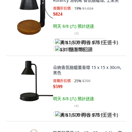
Rofancy 洛帆晞 香氛融蠟燈, 工業黑
首購折扣價
19
%
$1,024
$824
明天 8/8 (六)
預計送達
(
3
)
满 $1,500 再省 $75 (王道卡)
$31 酷澎幣回饋
朵納香氛融蠟薰香燈 15 x 15 x 30cm,
黑色
首購折扣價
25
%
$799
$599
明天 8/8 (六)
預計送達
(
4
)
满 $1,500 再省 $75 (王道卡)