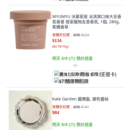
MYUMYU 沐慕家居 冰淇淋口味大豆香
氛香膏 居家寵物友善香氛, 1個, 280g,
焦糖香草
首購折扣價
40
%
$224
$134
(
$4.79/10g
)
明天 8/8 (六)
預計送達
(
6
)
满 $1,500 再省 $75 (王道卡)
$7 酷澎幣回饋
Kate Garden 蠟燭盤, 銀色蕾絲
首購折扣價
40
%
$141
$84
明天 8/8 (六)
預計送達