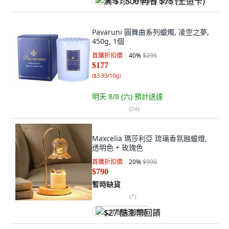
满 $1,500 再省 $75 (王道卡)
Pavaruni 圓舞曲系列蠟燭, 凌空之夢,
450g, 1個
首購折扣價
40
%
$295
$177
(
$3.93/10g
)
明天 8/8 (六)
預計送達
(
24
)
Maxcelia 瑪莎利亞 琉璃香氛融蠟燈,
透明色 + 玫瑰色
首購折扣價
20
%
$990
$790
暫時缺貨
(
7
)
$27 酷澎幣回饋