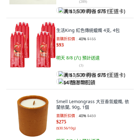
(
289
)
满 $1,500 再省 $75 (王道卡)
生活King 紅色傳統蠟燭 4支, 4包
首購折扣價
40
%
$155
$93
明天 8/8 (六)
預計送達
(
3
)
满 $1,500 再省 $75 (王道卡)
$4 酷澎幣回饋
Smell Lemongrass 大豆香氛蠟燭, 依
蘭依蘭, 90g, 1個
首購折扣價
40
%
$459
$275
(
$30.56/10g
)