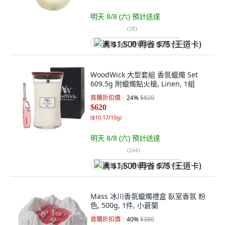
明天 8/8 (六)
預計送達
(
28
)
满 $1,500 再省 $75 (王道卡)
WoodWick 大型套組 香氛蠟燭 Set
609.5g 附蠟燭點火槍, Linen, 1組
首購折扣價
24
%
$820
$620
(
$10.17/10g
)
明天 8/8 (六)
預計送達
(
244
)
满 $1,500 再省 $75 (王道卡)
Mass 冰川香氛蠟燭禮盒 臥室香氛 粉
色, 500g, 1件, 小蒼蘭
首購折扣價
40
%
$380