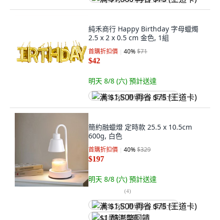
純禾商行 Happy Birthday 字母蠟燭
2.5 x 2 x 0.5 cm 金色, 1組
首購折扣價
40
%
$71
$42
明天 8/8 (六)
預計送達
满 $1,500 再省 $75 (王道卡)
簡約融蠟燈 定時款 25.5 x 10.5cm
600g, 白色
首購折扣價
40
%
$329
$197
明天 8/8 (六)
預計送達
(
4
)
满 $1,500 再省 $75 (王道卡)
$1 酷澎幣回饋