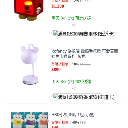
首購折扣價
12
%
$1,580
$1,380
明天 8/8 (六)
預計送達
(
3
)
满 $1,500 再省 $75 (王道卡)
Rofancy 洛帆晞 蠟燭香氛燈 可愛莫蘭
迪色卡通系列, 紫色
首購折扣價
18
%
$1,099
$899
明天 8/8 (六)
預計送達
(
6
)
满 $1,500 再省 $75 (王道卡)
HBD小熊 3個, 1組, 小熊
首購折扣價
40
%
$80
$48