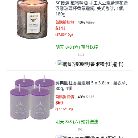
SC優選 植物精油 手工大豆蠟蕾絲花邊
浮雕玻璃杯香氛蠟燭, 美式咖啡, 1個,
180g
首購折扣價
40
%
$235
$141
(
$7.83/10g
)
明天 8/8 (六)
預計送達
(
11
)
满 $1,500 再省 $75 (王道卡)
經典圓柱香薰蠟燭 5 x 3.8cm, 薰衣草,
80g, 4個
首購折扣價
40
%
$116
$69
(
$2.16/10g
)
明天 8/8 (六)
預計送達
(
6
)