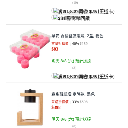
(
10
)
满 $1,500 再省 $75 (王道卡)
$31 酷澎幣回饋
樂麥 香精盒裝蠟燭, 2盒, 粉色
首購折扣價
40
%
$139
$83
明天 8/8 (六)
預計送達
(
3
)
满 $1,500 再省 $75 (王道卡)
森系融蠟燈 定時款, 黑色
首購折扣價
33
%
$598
$398
明天 8/8 (六)
預計送達
(
8
)