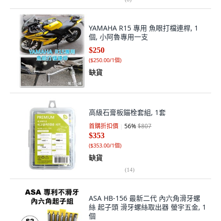
YAMAHA R15 專用 魚眼打檔連桿, 1
個, 小阿魯專用一支
$250
(
$250.00/1個
)
缺貨
高級石膏板錨栓套組, 1套
首購折扣價
56
%
$807
$353
(
$353.00/1個
)
缺貨
(
14
)
ASA HB-156 最新二代 內六角滑牙螺
絲 起子頭 滑牙螺絲取出器 螢宇五金, 1
個