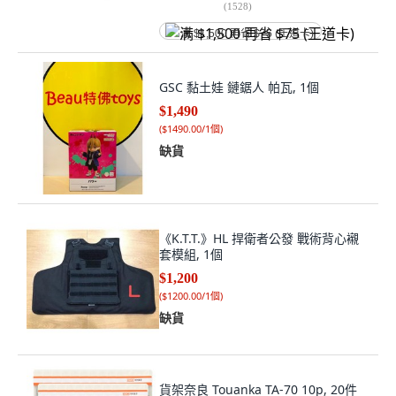
(
1528
)
满 $1,500 再省 $75 (王道卡)
GSC 黏土娃 鏈鋸人 帕瓦, 1個
$1,490
(
$1490.00/1個
)
缺貨
《K.T.T.》HL 捍衛者公發 戰術背心襯
套模組, 1個
$1,200
(
$1200.00/1個
)
缺貨
貨架奈良 Touanka TA-70 10p, 20件