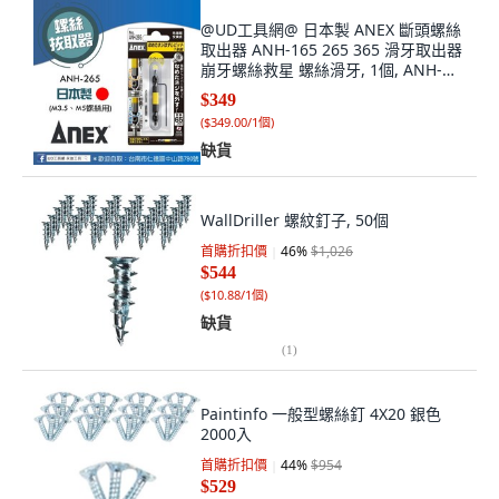
@UD工具網@ 日本製 ANEX 斷頭螺絲
取出器 ANH-165 265 365 滑牙取出器
崩牙螺絲救星 螺絲滑牙, 1個, ANH-
265 (黃色)
$349
(
$349.00/1個
)
缺貨
WallDriller 螺紋釘子, 50個
首購折扣價
46
%
$1,026
$544
(
$10.88/1個
)
缺貨
(
1
)
Paintinfo 一般型螺絲釘 4X20 銀色
2000入
首購折扣價
44
%
$954
$529