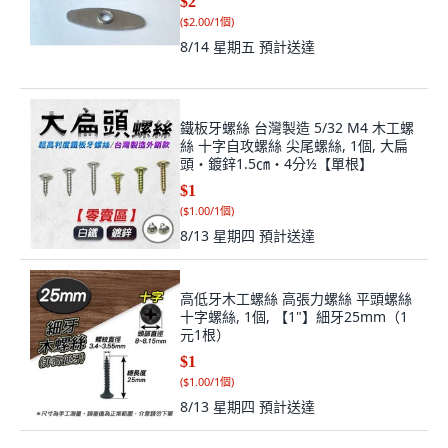
$2
(
$2.00/1個
)
8/14 星期五
預計送達
鐵板牙螺絲 台灣製造 5/32 M4 木工螺
絲 十字自攻螺絲 尖尾螺絲, 1個, 大扁
頭・鍍鋅1.5㎝・4分½【單根】
$1
(
$1.00/1個
)
8/13 星期四
預計送達
高低牙木工螺絲 高張力螺絲 平頭螺絲
十字螺絲, 1個, 【1"】細牙25mm（1
元1根）
$1
(
$1.00/1個
)
8/13 星期四
預計送達