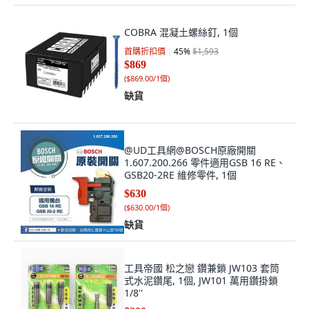
COBRA 混凝土螺絲釘, 1個
首購折扣價
45
%
$1,593
$869
(
$869.00/1個
)
缺貨
@UD工具網@BOSCH原廠開關
1.607.200.266 零件適用GSB 16 RE、
GSB20-2RE 維修零件, 1個
$630
(
$630.00/1個
)
缺貨
工具帝國 松之戀 鑽兼鎖 JW103 套筒
式水泥鑽尾, 1個, JW101 萬用鑽掛鎖
1/8''