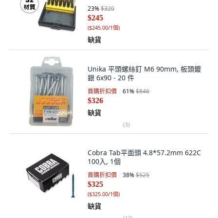
23
%
$320
$245
(
$245.00/1個
)
缺貨
Unika 平頭螺絲釘 M6 90mm, 板頭鍍
銀 6x90 - 20 件
首購折扣價
61
%
$846
$326
缺貨
(
3
)
Cobra Tab平面頭 4.8*57.2mm 622C
100入, 1個
首購折扣價
38
%
$525
$325
(
$325.00/1個
)
缺貨
(
12
)