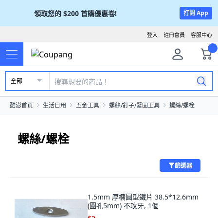
領取您的
$200
首購優惠卷!
打開 App
登入
註冊會員
客服中心
全部
酷澎首頁
生活日用
五金工具
螺絲/釘子/緊固工具
螺絲/螺栓
螺絲/螺栓
篩選器
1.5mm 厚橢圓型鐵片 38.5*12.6mm
(圓孔5mm) 不攻牙, 1個