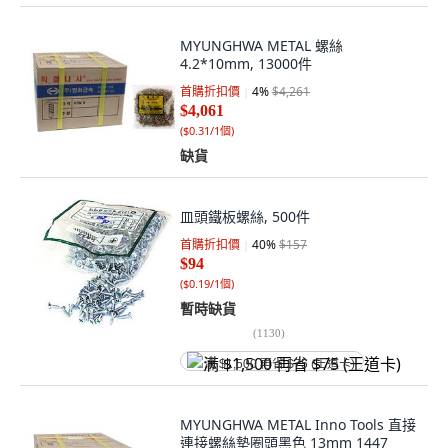
MYUNGHWA METAL 螺絲
4.2*10mm, 13000件
首購折扣價
4
%
$4,261
$4,061
(
$0.31/1個
)
缺貨
皿頭鐵板螺絲, 500件
首購折扣價
40
%
$157
$94
(
$0.19/1個
)
暫時缺貨
(
1130
)
满 $1,500 再省 $75 (王道卡)
MYUNGHWA METAL Inno Tools 直接
連接螺絲墊圈頭黑色 13mm 1447