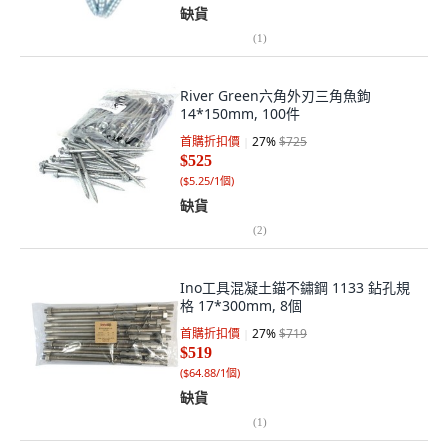
缺貨
(
1
)
River Green六角外刃三角魚鉤
14*150mm, 100件
首購折扣價
27
%
$725
$525
(
$5.25/1個
)
缺貨
(
2
)
Ino工具混凝土錨不鏽鋼 1133 鉆孔規
格 17*300mm, 8個
首購折扣價
27
%
$719
$519
(
$64.88/1個
)
缺貨
(
1
)