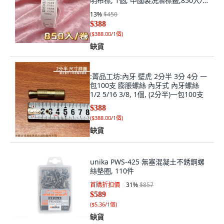
明布標, 1個, 中國製洗滌標籤,850入/
捲
13
%
$450
$388
(
$388.00/1個
)
缺貨
:菁品工坊:內牙 壁虎 2分半 3分 4分 一
包100支 膨脹螺絲 內牙式 內牙螺絲
1/2 5/16 3/8, 1個, (2分半)一包100支
$388
(
$388.00/1個
)
缺貨
unika PWS-425 無塞混凝土不銹鋼螺
絲墊圈, 110件
首購折扣價
31
%
$857
$589
(
$5.36/1個
)
缺貨