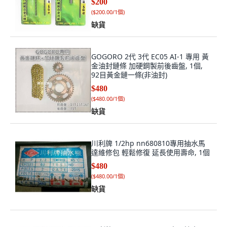
$200
(
$200.00/1個
)
缺貨
GOGORO 2代 3代 EC05 AI-1 專用 黃
金油封鏈條 加硬鋼製前後齒盤, 1個,
92目黃金鏈一條(非油封)
$480
(
$480.00/1個
)
缺貨
川利牌 1/2hp nn680810專用抽水馬
達維修包 輕鬆修復 延長使用壽命, 1個
$480
(
$480.00/1個
)
缺貨