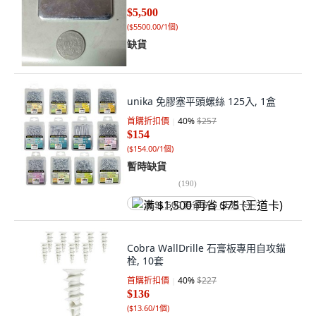
$5,500
(
$5500.00/1個
)
缺貨
unika 免膠塞平頭螺絲 125入, 1盒
首購折扣價
40
%
$257
$154
(
$154.00/1個
)
暫時缺貨
(
190
)
满 $1,500 再省 $75 (王道卡)
Cobra WallDrille 石膏板專用自攻錨
栓, 10套
首購折扣價
40
%
$227
$136
(
$13.60/1個
)