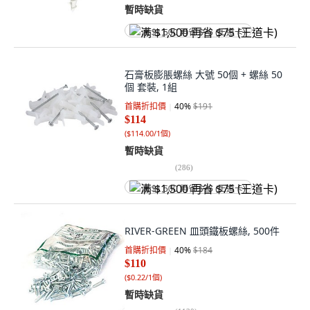
暫時缺貨
满 $1,500 再省 $75 (王道卡)
石膏板膨脹螺絲 大號 50個 + 螺絲 50
個 套裝, 1組
首購折扣價
40
%
$191
$114
(
$114.00/1個
)
暫時缺貨
(
286
)
满 $1,500 再省 $75 (王道卡)
RIVER-GREEN 皿頭鐵板螺絲, 500件
首購折扣價
40
%
$184
$110
(
$0.22/1個
)
暫時缺貨