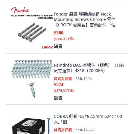
Fender 原廠 琴頸螺絲組 Neck
Mounting Screws Chrome 零件
【i.ROCK 愛樂客】吉他配件, 1個
$380
(
$380.00/1個
)
缺貨
Paintinfo DAC-普通件（銀色）（1袋/
尺寸選擇）4X18（2000EA）
首購折扣價
38
%
$936
$574
(
$574.00/1個
)
缺貨
COBRA 釘螺 4.8*82.5mm 624c 100
入, 1個
首購折扣價
55
%
$1,277