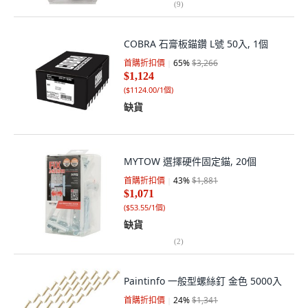
(
9
)
COBRA 石膏板錨鑽 L號 50入, 1個
首購折扣價
65
%
$3,266
$1,124
(
$1124.00/1個
)
缺貨
MYTOW 選擇硬件固定錨, 20個
首購折扣價
43
%
$1,881
$1,071
(
$53.55/1個
)
缺貨
(
2
)
Paintinfo 一般型螺絲釘 金色 5000入
首購折扣價
24
%
$1,341