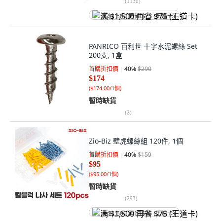
(
1130
)
满 $1,500 再省 $75 (王道卡)
PANRICO 百利世 十字水泥螺絲 Set
200支, 1盒
首購折扣價
40
%
$290
$174
(
$174.00/1個
)
暫時缺貨
(
2
)
Zio-Biz 壁虎螺絲組 120件, 1個
首購折扣價
40
%
$159
$95
(
$95.00/1個
)
暫時缺貨
(
293
)
满 $1,500 再省 $75 (王道卡)