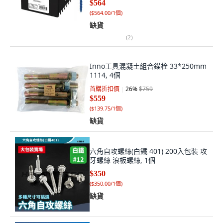
$564
(
$564.00/1個
)
缺貨
(
2
)
Inno工具混凝土組合錨栓 33*250mm
1114, 4個
首購折扣價
26
%
$759
$559
(
$139.75/1個
)
缺貨
六角自攻螺絲(白鐵 401) 200入包裝 攻
牙螺絲 浪板螺絲, 1個
$350
(
$350.00/1個
)
缺貨