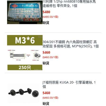
川利牌 1/2hp nn680810專用抽水馬
達維修包 零件齊全, 1個
$480
(
$480.00/1個
)
缺貨
304/201不鏽鋼 內六角圓柱頭螺釘 高
效緊固 多規格可選, M3*6(250只), 1個
$460
(
$460.00/1個
)
缺貨
JT福特原廠 KUGA 20- 引擎蓋螺絲, 1
個
$460
(
$460.00/1個
)
缺貨