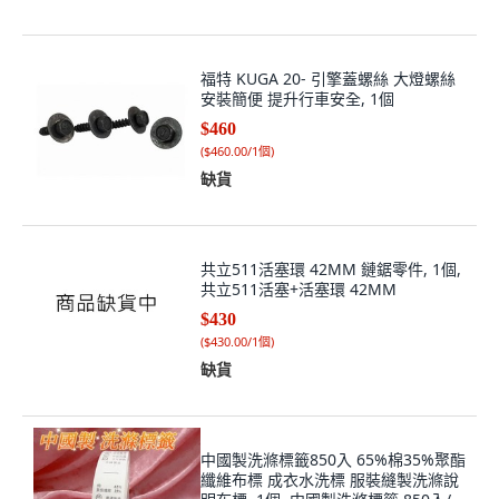
福特 KUGA 20- 引擎蓋螺絲 大燈螺絲
安裝簡便 提升行車安全, 1個
$460
(
$460.00/1個
)
缺貨
共立511活塞環 42MM 鏈鋸零件, 1個,
共立511活塞+活塞環 42MM
$430
(
$430.00/1個
)
缺貨
中國製洗滌標籤850入 65%棉35%聚酯
纖維布標 成衣水洗標 服裝縫製洗滌說