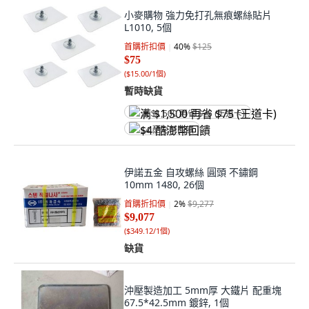
小麥購物 強力免打孔無痕螺絲貼片
L1010, 5個
首購折扣價
40
%
$125
$75
(
$15.00/1個
)
暫時缺貨
满 $1,500 再省 $75 (王道卡)
$4 酷澎幣回饋
伊諾五金 自攻螺絲 圓頭 不鏽鋼
10mm 1480, 26個
首購折扣價
2
%
$9,277
$9,077
(
$349.12/1個
)
缺貨
沖壓製造加工 5mm厚 大鐵片 配重塊
67.5*42.5mm 鍍鋅, 1個