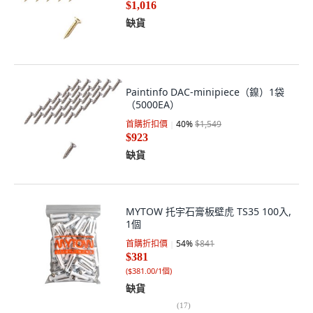
$1,016
缺貨
Paintinfo DAC-minipiece（鎳）1袋
（5000EA）
首購折扣價
40
%
$1,549
$923
缺貨
MYTOW 托宇石膏板壁虎 TS35 100入,
1個
首購折扣價
54
%
$841
$381
(
$381.00/1個
)
缺貨
(
17
)