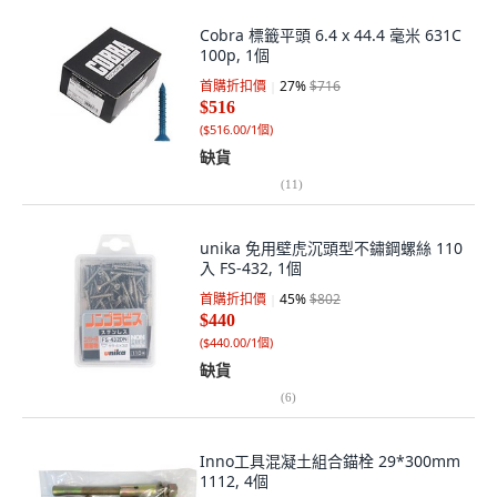
Cobra 標籤平頭 6.4 x 44.4 毫米 631C
100p, 1個
首購折扣價
27
%
$716
$516
(
$516.00/1個
)
缺貨
(
11
)
unika 免用壁虎沉頭型不鏽鋼螺絲 110
入 FS-432, 1個
首購折扣價
45
%
$802
$440
(
$440.00/1個
)
缺貨
(
6
)
Inno工具混凝土組合錨栓 29*300mm
1112, 4個