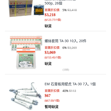
500p, 26個
首購折扣價
5
%
$3,418
$3,218
(
$123.77/1個
)
缺貨
螺絲套筒 TA-30 10入, 20件
首購折扣價
6
%
$3,269
$3,069
(
$153.45/1個
)
缺貨
(
188
)
EM 石膏板用壁虎 TA-30 7入, 1個
首購折扣價
40
%
$113
$67
(
$67.00/1個
)
暫時缺貨