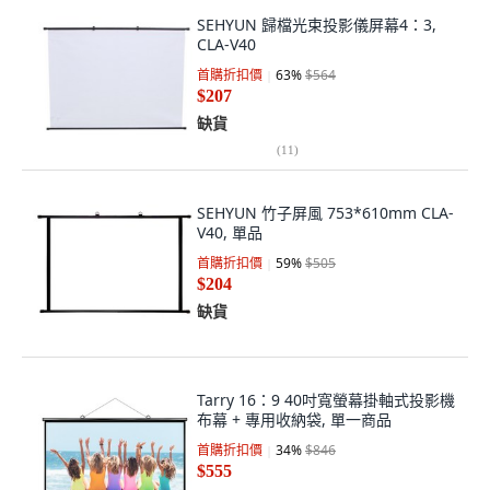
SEHYUN 歸檔光束投影儀屏幕4：3,
CLA-V40
首購折扣價
63
%
$564
$207
缺貨
(
11
)
SEHYUN 竹子屏風 753*610mm CLA-
V40, 單品
首購折扣價
59
%
$505
$204
缺貨
Tarry 16：9 40吋寬螢幕掛軸式投影機
布幕 + 專用收納袋, 單一商品
首購折扣價
34
%
$846
$555