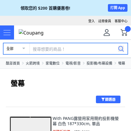
領取您的
$200
首購優惠卷!
打開 App
登入
註冊會員
客服中心
全部
酷澎首頁
火箭跨境
家電數位
電視/影音
投影機/布幕設備
螢幕
螢幕
篩選器
With PANG露營用家用簡約投影機螢
幕 白色 187*330cm, 單品