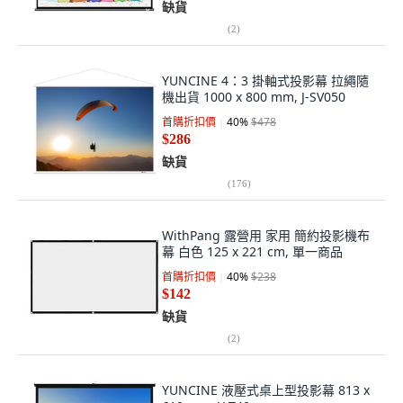
缺貨
(
2
)
YUNCINE 4：3 掛軸式投影幕 拉繩隨
機出貨 1000 x 800 mm, J-SV050
首購折扣價
40
%
$478
$286
缺貨
(
176
)
WithPang 露營用 家用 簡約投影機布
幕 白色 125 x 221 cm, 單一商品
首購折扣價
40
%
$238
$142
缺貨
(
2
)
YUNCINE 液壓式桌上型投影幕 813 x