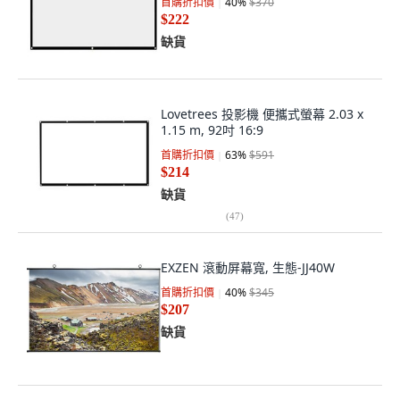
首購折扣價
40
%
$370
$222
缺貨
Lovetrees 投影機 便攜式螢幕 2.03 x
1.15 m, 92吋 16:9
首購折扣價
63
%
$591
$214
缺貨
(
47
)
EXZEN 滾動屏幕寬, 生態-JJ40W
首購折扣價
40
%
$345
$207
缺貨