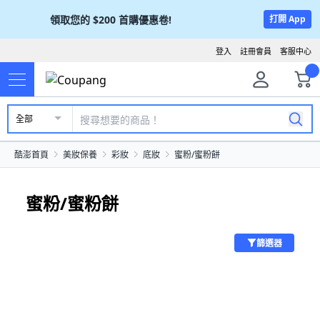
領取您的
$200
首購優惠卷!
打開 App
登入
註冊會員
客服中心
全部
酷澎首頁
美妝保養
彩妝
底妝
蜜粉/蜜粉餅
蜜粉/蜜粉餅
篩選器