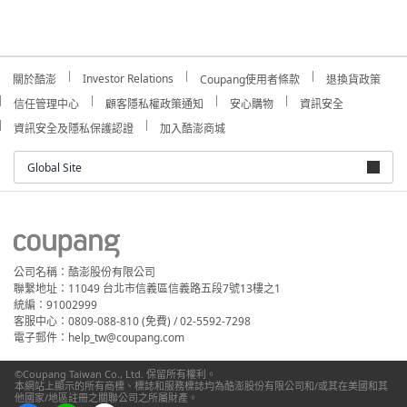
Investor Relations
關於酷澎
Coupang使用者條款
退換貨政策
信任管理中心
顧客隱私權政策通知
安心購物
資訊安全
資訊安全及隱私保護認證
加入酷澎商城
Global Site
公司名稱：酷澎股份有限公司
聯繫地址：11049 台北市信義區信義路五段7號13樓之1
統編：91002999
客服中心：0809-088-810 (免費) / 02-5592-7298
電子郵件：help_tw@coupang.com
©Coupang Taiwan Co., Ltd. 保留所有權利。
本網站上顯示的所有商標、標誌和服務標誌均為酷澎股份有限公司和/或其在美國和其
他國家/地區註冊之關聯公司之所屬財產。