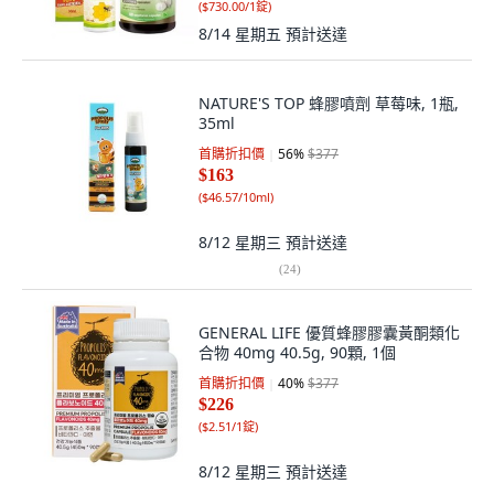
(
$730.00/1錠
)
8/14 星期五
預計送達
NATURE'S TOP 蜂膠噴劑 草莓味, 1瓶,
35ml
首購折扣價
56
%
$377
$163
(
$46.57/10ml
)
8/12 星期三
預計送達
(
24
)
GENERAL LIFE 優質蜂膠膠囊黃酮類化
合物 40mg 40.5g, 90顆, 1個
首購折扣價
40
%
$377
$226
(
$2.51/1錠
)
8/12 星期三
預計送達