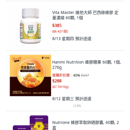
Vita Master 維他大師 巴西綠蜂膠 定
量濃縮 60顆, 1個
$385
(
$6.42/1錠
)
8/13 星期四
預計送達
Hanmi Nutrition 蜂膠糖果 60顆, 1個,
270g
首購折扣價
40
%
$347
$208
(
$7.70/10g
)
8/12 星期三
預計送達
(
148
)
Nutrione 蜂膠萃取鋅硒膠囊, 60顆, 2
盒