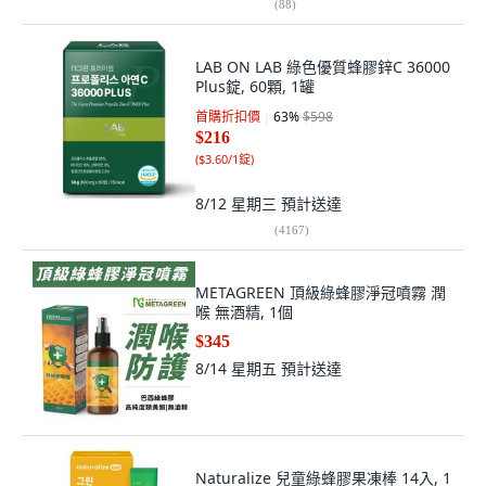
(
88
)
LAB ON LAB 綠色優質蜂膠鋅C 36000
Plus錠, 60顆, 1罐
首購折扣價
63
%
$598
$216
(
$3.60/1錠
)
8/12 星期三
預計送達
(
4167
)
METAGREEN 頂級綠蜂膠淨冠噴霧 潤
喉 無酒精, 1個
$345
8/14 星期五
預計送達
Naturalize 兒童綠蜂膠果凍棒 14入, 1