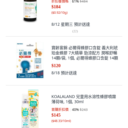
折扣後價格
61
%
$484
$184
(
$0.92/10g
)
8/12 星期三
預計送達
(
22
)
寶齡富錦 必爾得蜂膠口含錠 義大利琥
珀金蜂膠 7大精華 勁涼配方 潤喉舒暢
14顆/袋, 1個, 必爾得蜂膠口含錠 14顆
$120
8/18
預計送達
KOALALAND 兒童用水溶性蜂膠噴霧
薄荷味, 1個, 30ml
首購折扣價
40
%
$243
$145
(
$48.33/10ml
)