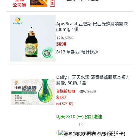
ApisBrasil 亞碧斯 巴西綠蜂膠噴霧液
(30ml), 1個
12
%
$790
$690
8/13 星期四
預計送達
Daily.H 天天水漾 清費綠蜂膠草本複方
膠囊, 30顆, 1盒
首購折扣價
40
%
$229
$137
(
$4.57/1錠
)
明天 8/10 (一)
預計送達
(
5
)
满 $1,500 再省 $75 (王道卡)