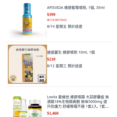
APISVIDA 蜂膠藍莓噴劑, 1個, 35ml
$399
(
$114.00/10ml
)
8/14 星期五
預計送達
速達麗生 蜂膠噴劑 10ml, 1個
$210
8/12 星期三
預計送達
Lovita 愛維他 蜂膠噴霧 大蒜膠囊組 無
酒精18%生物類黃酮 無味5000mg 提
升防護力 舒緩喉嚨不適 1套2入, 1套, 2
份
$1,460