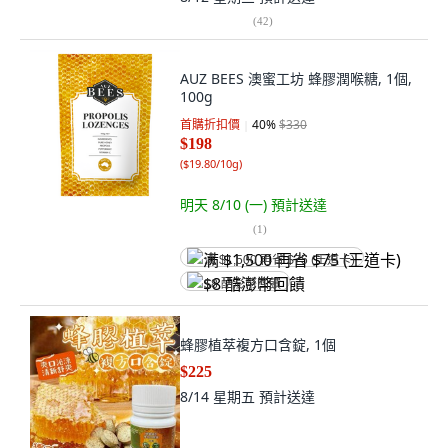
(
42
)
AUZ BEES 澳蜜工坊 蜂膠潤喉糖, 1個,
100g
首購折扣價
40
%
$330
$198
(
$19.80/10g
)
明天 8/10 (一)
預計送達
(
1
)
满 $1,500 再省 $75 (王道卡)
$8 酷澎幣回饋
蜂膠植萃複方口含錠, 1個
$225
8/14 星期五
預計送達