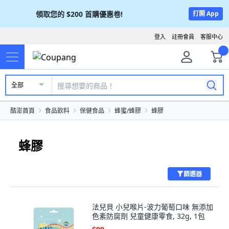
領取您的
$200
首購優惠卷!
打開 App
登入
註冊會員
客服中心
全部
酷澎首頁
食品飲料
保健食品
蜂蜜/蜂膠
蜂膠
蜂膠
篩選器
法兒貝 小兒喉片-波力葡萄口味 無添加
色素防腐劑 兒童健康零食, 32g, 1包