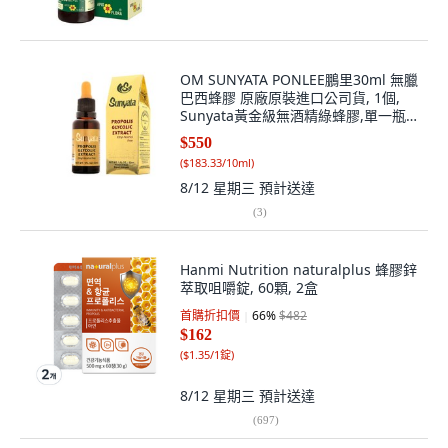
OM SUNYATA PONLEE鵬里30ml 無臘
巴西蜂膠 原廠原裝進口公司貨, 1個,
Sunyata黃金級無酒精綠蜂膠,單一瓶
(請選擇1-5瓶), 30ml
$550
(
$183.33/10ml
)
8/12 星期三
預計送達
(
3
)
Hanmi Nutrition naturalplus 蜂膠鋅
萃取咀嚼錠, 60顆, 2盒
首購折扣價
66
%
$482
$162
(
$1.35/1錠
)
8/12 星期三
預計送達
(
697
)