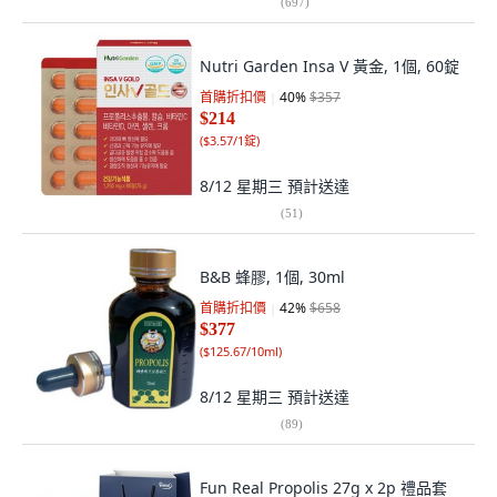
(
697
)
Nutri Garden Insa V 黃金, 1個, 60錠
首購折扣價
40
%
$357
$214
(
$3.57/1錠
)
8/12 星期三
預計送達
(
51
)
B&B 蜂膠, 1個, 30ml
首購折扣價
42
%
$658
$377
(
$125.67/10ml
)
8/12 星期三
預計送達
(
89
)
Fun Real Propolis 27g x 2p 禮品套