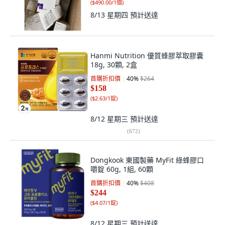
(
$490.00/1個
)
8/13 星期四
預計送達
Hanmi Nutrition 優質蜂膠萃取膠囊
18g, 30顆, 2盒
首購折扣價
40
%
$264
$158
(
$2.63/1錠
)
8/12 星期三
預計送達
(
672
)
Dongkook 東國製藥 MyFit 綠蜂膠口
嚼錠 60g, 1組, 60顆
首購折扣價
40
%
$408
$244
(
$4.07/1錠
)
8/12 星期三
預計送達