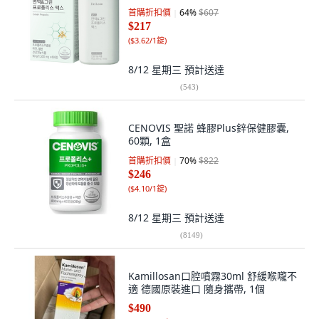
首購折扣價
64
%
$607
$217
(
$3.62/1錠
)
8/12 星期三
預計送達
(
543
)
CENOVIS 聖諾 蜂膠Plus鋅保健膠囊,
60顆, 1盒
首購折扣價
70
%
$822
$246
(
$4.10/1錠
)
8/12 星期三
預計送達
(
8149
)
Kamillosan口腔噴霧30ml 舒緩喉嚨不
適 德國原裝進口 隨身攜帶, 1個
$490