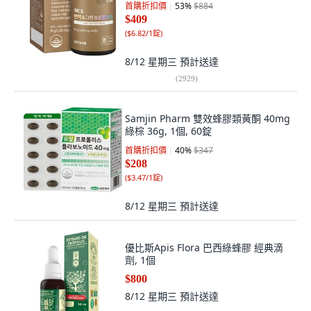
首購折扣價
53
%
$884
$409
(
$6.82/1錠
)
8/12 星期三
預計送達
(
2929
)
Samjin Pharm 雙效蜂膠類黃酮 40mg
綠棕 36g, 1個, 60錠
首購折扣價
40
%
$347
$208
(
$3.47/1錠
)
8/12 星期三
預計送達
優比斯Apis Flora 巴西綠蜂膠 經典滴
劑, 1個
$800
8/12 星期三
預計送達