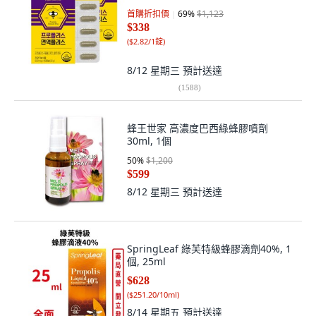
首購折扣價
69
%
$1,123
$338
(
$2.82/1錠
)
8/12 星期三
預計送達
(
1588
)
蜂王世家 高濃度巴西綠蜂膠噴劑
30ml, 1個
50
%
$1,200
$599
8/12 星期三
預計送達
SpringLeaf 綠芙特級蜂膠滴劑40%, 1
個, 25ml
$628
(
$251.20/10ml
)
8/14 星期五
預計送達