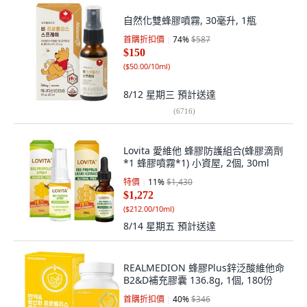
自然化雙蜂膠噴霧, 30毫升, 1瓶
首購折扣價
74
%
$587
$150
(
$50.00/10ml
)
8/12 星期三
預計送達
(
6716
)
Lovita 愛維他 蜂膠防護組合(蜂膠滴劑
*1 蜂膠噴霧*1) 小資屋, 2個, 30ml
特價
11
%
$1,430
$1,272
(
$212.00/10ml
)
8/14 星期五
預計送達
REALMEDION 蜂膠Plus鋅泛酸維他命
B2&D補充膠囊 136.8g, 1個, 180份
首購折扣價
40
%
$346