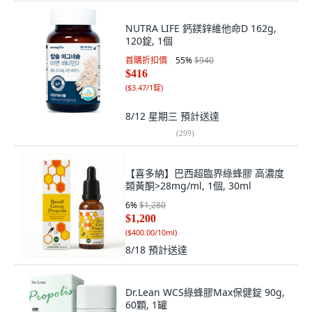
NUTRA LIFE 鈣鎂鋅維他命D 162g,
120錠, 1個
首購折扣價
55
%
$940
$416
(
$3.47/1錠
)
8/12 星期三
預計送達
(
299
)
【喜多納】巴西超臨界綠蜂膠 高濃度
類黃酮>28mg/ml, 1個, 30ml
6
%
$1,280
$1,200
(
$400.00/10ml
)
8/18
預計送達
Dr.Lean WCS綠蜂膠Max保健錠 90g,
60顆, 1罐