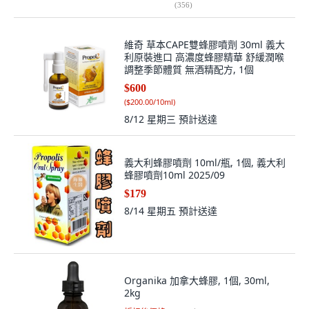
(
356
)
維奇 草本CAPE雙蜂膠噴劑 30ml 義大
利原裝進口 高濃度蜂膠精華 舒緩潤喉
調整季節體質 無酒精配方, 1個
$600
(
$200.00/10ml
)
8/12 星期三
預計送達
義大利蜂膠噴劑 10ml/瓶, 1個, 義大利
蜂膠噴劑10ml 2025/09
$179
8/14 星期五
預計送達
Organika 加拿大蜂膠, 1個, 30ml,
2kg