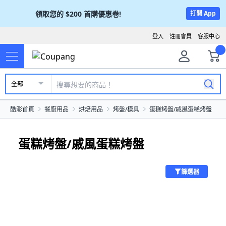
領取您的
$200
首購優惠卷!
打開 App
登入
註冊會員
客服中心
全部
酷澎首頁
餐廚用品
烘焙用品
烤盤/模具
蛋糕烤盤/戚風蛋糕烤盤
蛋糕烤盤/戚風蛋糕烤盤
篩選器