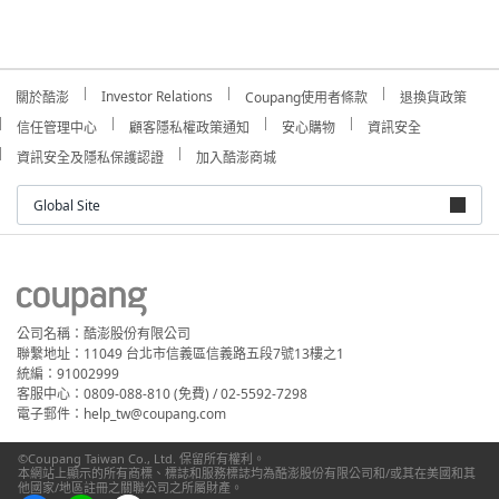
Investor Relations
關於酷澎
Coupang使用者條款
退換貨政策
信任管理中心
顧客隱私權政策通知
安心購物
資訊安全
資訊安全及隱私保護認證
加入酷澎商城
Global Site
公司名稱：酷澎股份有限公司
聯繫地址：11049 台北市信義區信義路五段7號13樓之1
統編：91002999
客服中心：0809-088-810 (免費) / 02-5592-7298
電子郵件：help_tw@coupang.com
©Coupang Taiwan Co., Ltd. 保留所有權利。
本網站上顯示的所有商標、標誌和服務標誌均為酷澎股份有限公司和/或其在美國和其
他國家/地區註冊之關聯公司之所屬財產。