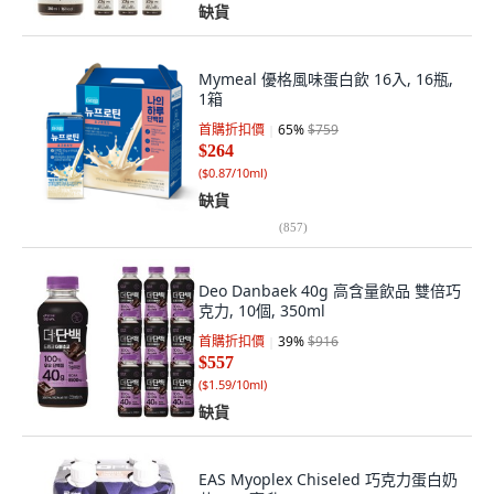
缺貨
Mymeal 優格風味蛋白飲 16入, 16瓶,
1箱
首購折扣價
65
%
$759
$264
(
$0.87/10ml
)
缺貨
(
857
)
Deo Danbaek 40g 高含量飲品 雙倍巧
克力, 10個, 350ml
首購折扣價
39
%
$916
$557
(
$1.59/10ml
)
缺貨
EAS Myoplex Chiseled 巧克力蛋白奶