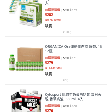
入
首購折扣價
58
%
$679
$282
(
$0.78/10ml
)
缺貨
(
1905
)
ORGANICA Ora運動蛋白飲 綠茶, 1組,
12瓶
首購折扣價
58
%
$671
$279
(
$11.63/10ml
)
缺貨
(
29
)
Cytosport 肌肉牛奶蛋白奶昔 每日表
現 香草奶油, 330ml, 4入
首購折扣價
46
%
$520
$276