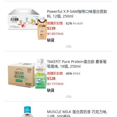
Powerful X P-SAM咖啡口味蛋白質飲
料, 12個, 250ml
首購折扣價
62
%
$1,425
$539
(
$1.80/10ml
)
缺貨
(
16
)
TAKEFIT Pure Protein蛋白飲 麝香葡
萄風味, 18個, 250ml
首購折扣價
46
%
$993
$528
(
$1.17/10ml
)
缺貨
(
33
)
MUSCLE MILK 蛋白質奶昔 巧克力味,
12件, 500毫升