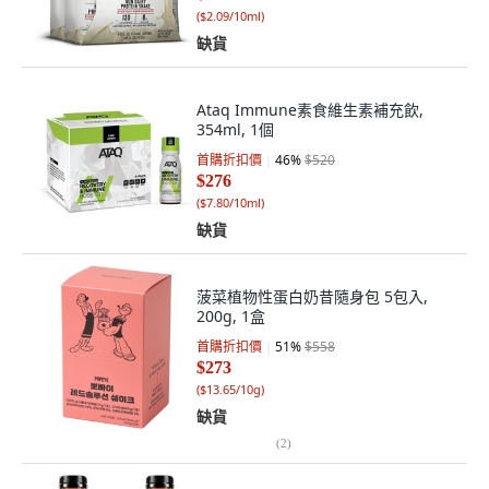
(
$2.09/10ml
)
缺貨
Ataq Immune素食維生素補充飲,
354ml, 1個
首購折扣價
46
%
$520
$276
(
$7.80/10ml
)
缺貨
菠菜植物性蛋白奶昔隨身包 5包入,
200g, 1盒
首購折扣價
51
%
$558
$273
(
$13.65/10g
)
缺貨
(
2
)