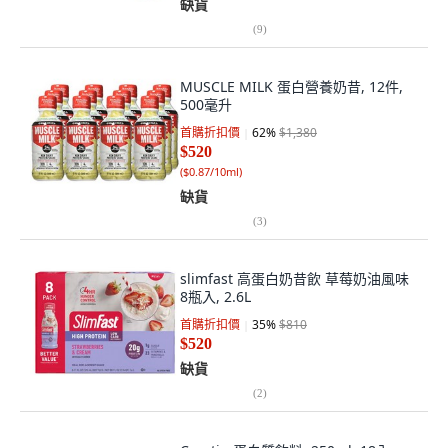
缺貨
(
9
)
MUSCLE MILK 蛋白營養奶昔, 12件,
500毫升
首購折扣價
62
%
$1,380
$520
(
$0.87/10ml
)
缺貨
(
3
)
slimfast 高蛋白奶昔飲 草莓奶油風味
8瓶入, 2.6L
首購折扣價
35
%
$810
$520
缺貨
(
2
)