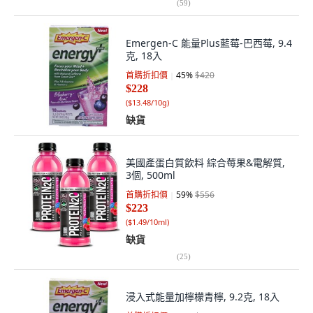
(
59
)
Emergen-C 能量Plus藍莓-巴西莓, 9.4
克, 18入
首購折扣價
45
%
$420
$228
(
$13.48/10g
)
缺貨
美國產蛋白質飲料 綜合莓果&電解質,
3個, 500ml
首購折扣價
59
%
$556
$223
(
$1.49/10ml
)
缺貨
(
25
)
浸入式能量加檸檬青檸, 9.2克, 18入