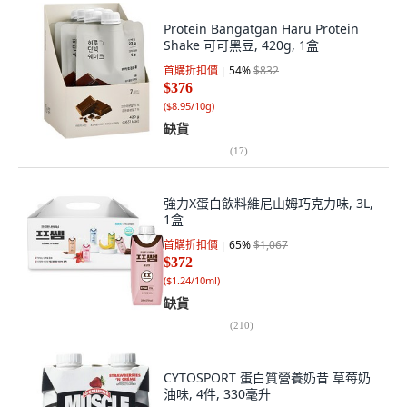
Protein Bangatgan Haru Protein
Shake 可可黑豆, 420g, 1盒
首購折扣價
54
%
$832
$376
(
$8.95/10g
)
缺貨
(
17
)
強力X蛋白飲料維尼山姆巧克力味, 3L,
1盒
首購折扣價
65
%
$1,067
$372
(
$1.24/10ml
)
缺貨
(
210
)
CYTOSPORT 蛋白質營養奶昔 草莓奶
油味, 4件, 330毫升