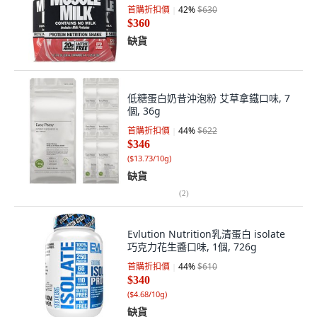
首購折扣價
42
%
$630
$360
缺貨
低糖蛋白奶昔沖泡粉 艾草拿鐵口味, 7
個, 36g
首購折扣價
44
%
$622
$346
(
$13.73/10g
)
缺貨
(
2
)
Evlution Nutrition乳清蛋白 isolate
巧克力花生醬口味, 1個, 726g
首購折扣價
44
%
$610
$340
(
$4.68/10g
)
缺貨