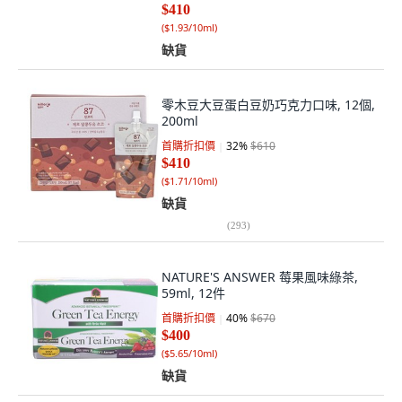
$410
(
$1.93/10ml
)
缺貨
零木豆大豆蛋白豆奶巧克力口味, 12個,
200ml
首購折扣價
32
%
$610
$410
(
$1.71/10ml
)
缺貨
(
293
)
NATURE'S ANSWER 莓果風味綠茶,
59ml, 12件
首購折扣價
40
%
$670
$400
(
$5.65/10ml
)
缺貨