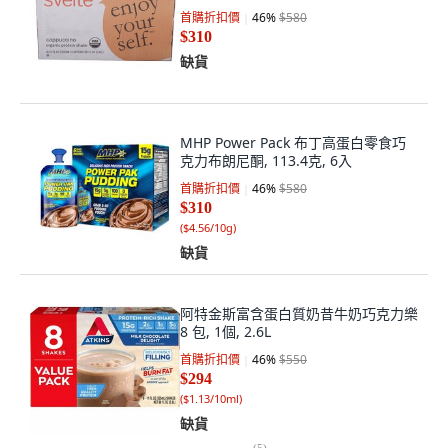
首購折扣價
46
%
$580
$310
缺貨
MHP Power Pack 布丁高蛋白零食巧
克力布朗尼酮, 113.4克, 6入
首購折扣價
46
%
$580
$310
(
$4.56/10g
)
缺貨
阿特金斯富含蛋白質奶昔牛奶巧克力樂
8 包, 1個, 2.6L
首購折扣價
46
%
$550
$294
(
$1.13/10ml
)
缺貨
(
5
)