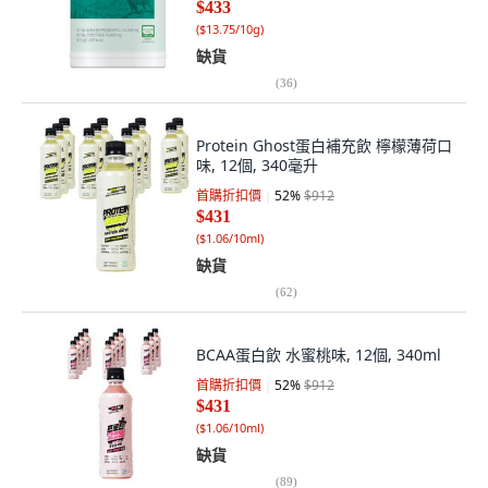
$433
(
$13.75/10g
)
缺貨
(
36
)
Protein Ghost蛋白補充飲 檸檬薄荷口
味, 12個, 340毫升
首購折扣價
52
%
$912
$431
(
$1.06/10ml
)
缺貨
(
62
)
BCAA蛋白飲 水蜜桃味, 12個, 340ml
首購折扣價
52
%
$912
$431
(
$1.06/10ml
)
缺貨
(
89
)