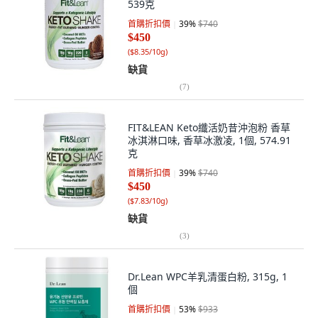
539克
首購折扣價
39
%
$740
$450
(
$8.35/10g
)
缺貨
(
7
)
FIT&LEAN Keto纖活奶昔沖泡粉 香草
冰淇淋口味, 香草冰激凌, 1個, 574.91
克
首購折扣價
39
%
$740
$450
(
$7.83/10g
)
缺貨
(
3
)
Dr.Lean WPC羊乳清蛋白粉, 315g, 1
個
首購折扣價
53
%
$933