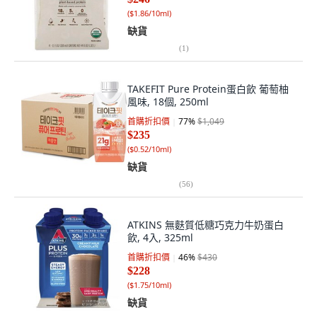
(
$1.86/10ml
)
缺貨
(
1
)
TAKEFIT Pure Protein蛋白飲 葡萄柚
風味, 18個, 250ml
首購折扣價
77
%
$1,049
$235
(
$0.52/10ml
)
缺貨
(
56
)
ATKINS 無麩質低糖巧克力牛奶蛋白
飲, 4入, 325ml
首購折扣價
46
%
$430
$228
(
$1.75/10ml
)
缺貨