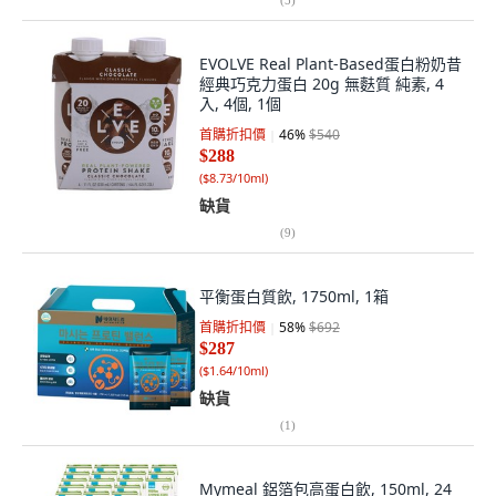
EVOLVE Real Plant-Based蛋白粉奶昔
經典巧克力蛋白 20g 無麩質 純素, 4
入, 4個, 1個
首購折扣價
46
%
$540
$288
(
$8.73/10ml
)
缺貨
(
9
)
平衡蛋白質飲, 1750ml, 1箱
首購折扣價
58
%
$692
$287
(
$1.64/10ml
)
缺貨
(
1
)
Mymeal 鋁箔包高蛋白飲, 150ml, 24