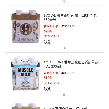
(
22
)
EVOLVE 蛋白質奶昔 摩卡口味, 4件,
330毫升
首購折扣價
47
%
$390
$204
(
$1.55/10ml
)
缺貨
(
5
)
CYTOSPORT 香草風味蛋白質能量飲,
4入, 330ml
首購折扣價
46
%
$370
$198
(
$1.50/10ml
)
缺貨
(
8
)
Evolve 高蛋白奶昔, 1個, 4 件