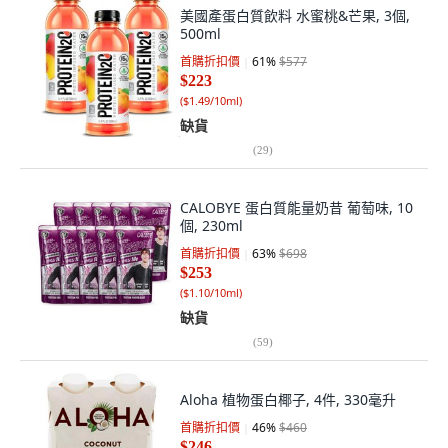
美國產蛋白質飲料 水蜜桃&芒果, 3個,
500ml
首購折扣價
61
%
$577
$223
(
$1.49/10ml
)
缺貨
(
29
)
CALOBYE 蛋白質能量奶昔 葡萄味, 10
個, 230ml
首購折扣價
63
%
$698
$253
(
$1.10/10ml
)
缺貨
(
59
)
Aloha 植物蛋白椰子, 4件, 330毫升
首購折扣價
46
%
$460
$246