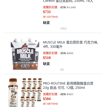
Coretin 蛋白質飲料, 250ml, 18入
首購折扣價
45
%
$1,348
$733
(
$1.63/10ml
)
缺貨
(
302
)
MUSCLE MILK 蛋白質奶昔 巧克力味,
4件, 330毫升
首購折扣價
36
%
$800
$510
缺貨
(
8
)
PRO-ROUTINE 飲用精胺酸蛋白質
23g 飲品 可可, 12個, 250ml
首購折扣價
48
%
$987
$504
(
$1.68/10ml
)