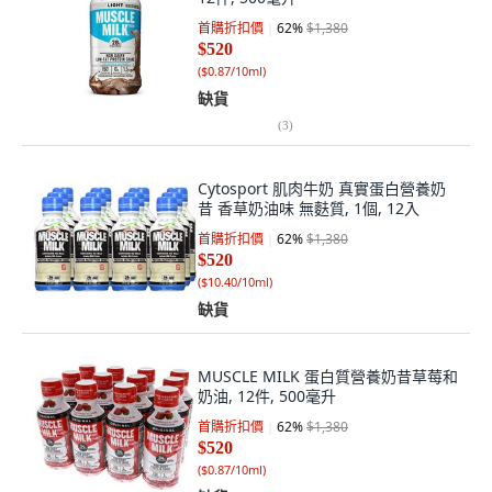
首購折扣價
62
%
$1,380
$520
(
$0.87/10ml
)
缺貨
(
3
)
Cytosport 肌肉牛奶 真實蛋白營養奶
昔 香草奶油味 無麩質, 1個, 12入
首購折扣價
62
%
$1,380
$520
(
$10.40/10ml
)
缺貨
MUSCLE MILK 蛋白質營養奶昔草莓和
奶油, 12件, 500毫升
首購折扣價
62
%
$1,380
$520
(
$0.87/10ml
)