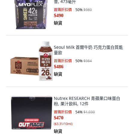
昔, 473毫升
首購折扣價
50
%
$980
$490
缺貨
Seoul Milk 首爾牛奶 巧克力蛋白質能
量飲
首購折扣價
50
%
$984
$486
缺貨
Nutrex RESEARCH 青蘋果口味蛋白
粉, 果汁飲料, 12件
首購折扣價
54
%
$1,030
$470
(
$3.31/10ml
)
缺貨