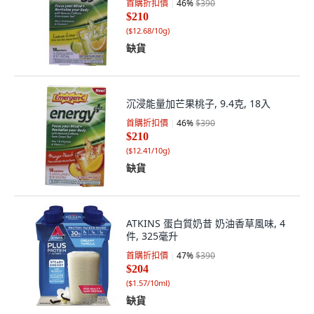
首購折扣價
46
%
$390
$210
(
$12.68/10g
)
缺貨
沉浸能量加芒果桃子, 9.4克, 18入
首購折扣價
46
%
$390
$210
(
$12.41/10g
)
缺貨
ATKINS 蛋白質奶昔 奶油香草風味, 4
件, 325毫升
首購折扣價
47
%
$390
$204
(
$1.57/10ml
)
缺貨