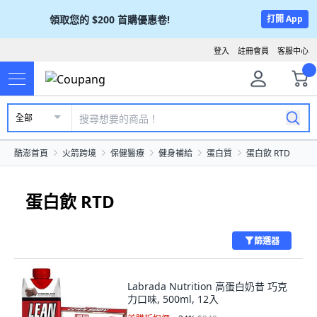
領取您的
$200
首購優惠卷!
打開 App
登入
註冊會員
客服中心
全部
酷澎首頁
火箭跨境
保健醫療
健身補給
蛋白質
蛋白飲 RTD
蛋白飲 RTD
篩選器
Labrada Nutrition 高蛋白奶昔 巧克
力口味, 500ml, 12入