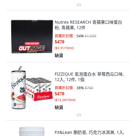
(
2
)
Nutrex RESEARCH 青蘋果口味蛋白
粉, 青蘋果, 12件
首購折扣價
54
%
$1,030
$470
(
$3.31/10ml
)
缺貨
FIZZIQUE 氣泡蛋白水 草莓西瓜口味,
12入, 12件, 1個
首購折扣價
38
%
$760
$470
(
$13.24/10ml
)
缺貨
(
2
)
Fit&Lean 酮奶昔, 巧克力冰淇淋, 1入,