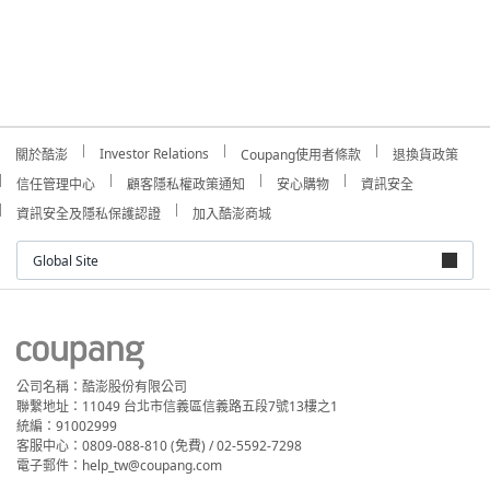
Investor Relations
關於酷澎
Coupang使用者條款
退換貨政策
信任管理中心
顧客隱私權政策通知
安心購物
資訊安全
資訊安全及隱私保護認證
加入酷澎商城
Global Site
公司名稱：酷澎股份有限公司
聯繫地址：11049 台北市信義區信義路五段7號13樓之1
統編：91002999
客服中心：0809-088-810 (免費) / 02-5592-7298
電子郵件：help_tw@coupang.com