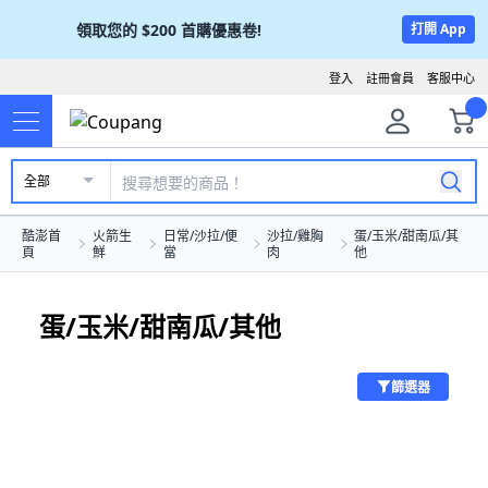
領取您的
$200
首購優惠卷!
打開 App
登入
註冊會員
客服中心
全部
酷澎首
火箭生
日常/沙拉/便
沙拉/雞胸
蛋/玉米/甜南瓜/其
頁
鮮
當
肉
他
蛋/玉米/甜南瓜/其他
篩選器