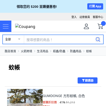
領取您的
$200
首購優惠卷!
打開 App
登入
註冊會員
客服中心
全部
酷澎首頁
火箭跨境
生活用品
殺蟲/防蟲
防蟲用品
蚊帳
蚊帳
篩選器
GUMDONGE 方形蚊帳, 白色
首購折扣價
41
%
$1,213