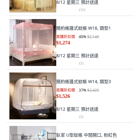
8/12 星期三
預計送達
(
15
)
簡約帳篷式蚊帳 W18, 類型1
首購折扣價
40
%
$2,140
$1,274
8/12 星期三
預計送達
(
2
)
簡約帳篷式蚊帳 W14, 類型3
首購折扣價
37
%
$2,425
$1,526
8/12 星期三
預計送達
(
2
)
臥室 U型蚊帳 中間開口, 粉紅色