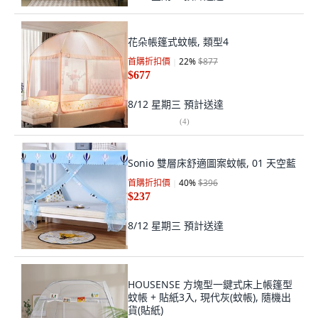
花朵帳篷式蚊帳, 類型4
首購折扣價
22
%
$877
$677
8/12 星期三
預計送達
(
4
)
Sonio 雙層床舒適圖案蚊帳, 01 天空藍
首購折扣價
40
%
$396
$237
8/12 星期三
預計送達
HOUSENSE 方塊型一鍵式床上帳篷型
蚊帳 + 貼紙3入, 現代灰(蚊帳), 隨機出
貨(貼紙)