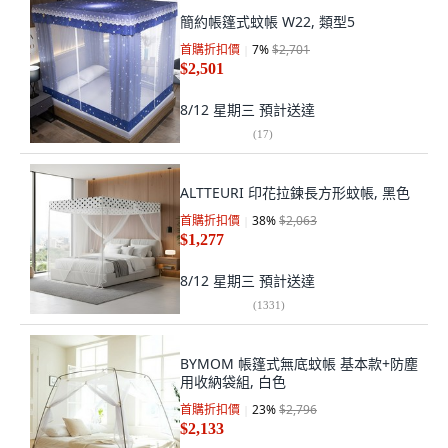
簡約帳篷式蚊帳 W22, 類型5
首購折扣價
7
%
$2,701
$2,501
8/12 星期三
預計送達
(
17
)
ALTTEURI 印花拉鍊長方形蚊帳, 黑色
首購折扣價
38
%
$2,063
$1,277
8/12 星期三
預計送達
(
1331
)
BYMOM 帳篷式無底蚊帳 基本款+防塵
用收納袋組, 白色
首購折扣價
23
%
$2,796
$2,133