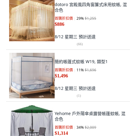
dotoro 宮殿風四角窗簾式床用蚊帳, 混
合色
首購折扣價
29
%
$1,255
$886
8/12 星期三
預計送達
(
66
)
簡約帳篷式蚊帳 W19, 類型1
首購折扣價
11
%
$1,696
$1,496
8/12 星期三
預計送達
(
1
)
Yehome 戶外陽傘桌露營帳篷蚊帳, 混
合色
首購折扣價
34
%
$2,009
$1,314