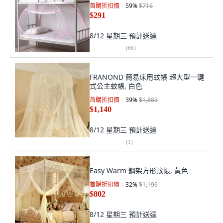
首購折扣價
59
%
$716
$291
8/12 星期三
預計送達
(
66
)
FRANOND 簡易床用蚊帳 超大型一鍵
式公主蚊帳, 白色
首購折扣價
39
%
$1,883
$1,140
8/12 星期三
預計送達
(
1
)
Easy Warm 鋼架方形蚊帳, 黃色
首購折扣價
32
%
$1,196
$802
8/12 星期三
預計送達