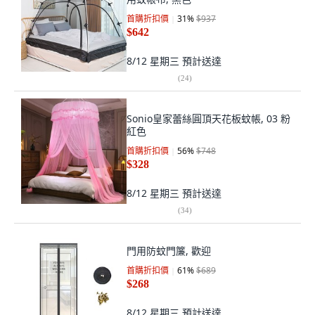
首購折扣價
31
%
$937
$642
8/12 星期三
預計送達
(
24
)
Sonio皇家蕾絲圓頂天花板蚊帳, 03 粉
紅色
首購折扣價
56
%
$748
$328
8/12 星期三
預計送達
(
34
)
門用防蚊門簾, 歡迎
首購折扣價
61
%
$689
$268
8/12 星期三
預計送達