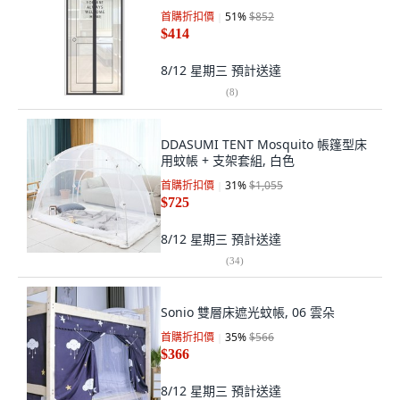
首購折扣價
51
%
$852
$414
8/12 星期三
預計送達
(
8
)
DDASUMI TENT Mosquito 帳篷型床
用蚊帳 + 支架套組, 白色
首購折扣價
31
%
$1,055
$725
8/12 星期三
預計送達
(
34
)
Sonio 雙層床遮光蚊帳, 06 雲朵
首購折扣價
35
%
$566
$366
8/12 星期三
預計送達