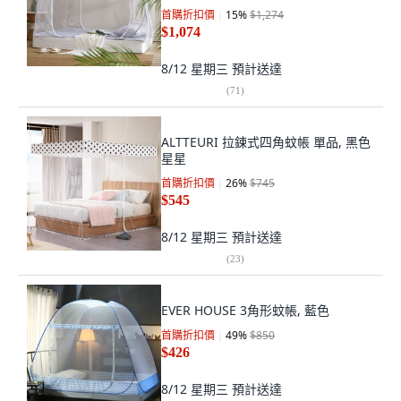
首購折扣價
15
%
$1,274
$1,074
8/12 星期三
預計送達
(
71
)
ALTTEURI 拉鍊式四角蚊帳 單品, 黑色
星星
首購折扣價
26
%
$745
$545
8/12 星期三
預計送達
(
23
)
EVER HOUSE 3角形蚊帳, 藍色
首購折扣價
49
%
$850
$426
8/12 星期三
預計送達