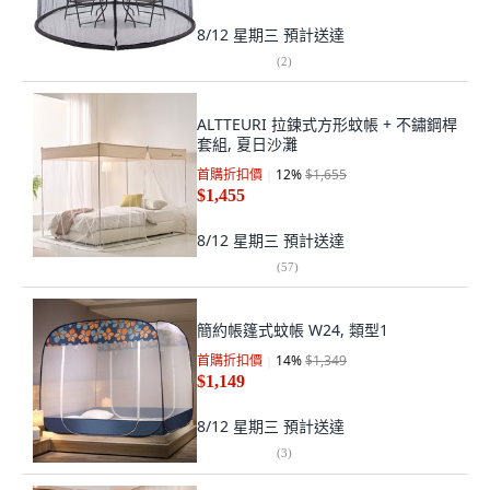
8/12 星期三
預計送達
(
2
)
ALTTEURI 拉鍊式方形蚊帳 + 不鏽鋼桿
套組, 夏日沙灘
首購折扣價
12
%
$1,655
$1,455
8/12 星期三
預計送達
(
57
)
簡約帳篷式蚊帳 W24, 類型1
首購折扣價
14
%
$1,349
$1,149
8/12 星期三
預計送達
(
3
)