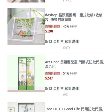
(
1136
)
dashop 貓頭鷹圖案一體式蚊帳+收納
袋, 快樂的貓頭鷹
首購折扣價
40
%
$317
$190
8/12 星期三
預計送達
(
517
)
Art Door 長頸鹿兒童 門簾式防蚊門簾,
混合色
首購折扣價
54
%
$547
$247
8/12 星期三
預計送達
(
66
)
Tree DOTO Good Life 門用防蚊門簾,