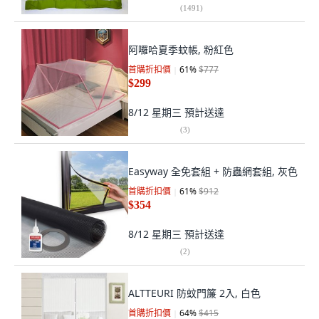
(
1491
)
阿囉哈夏季蚊帳, 粉紅色
首購折扣價
61
%
$777
$299
8/12 星期三
預計送達
(
3
)
Easyway 全免套組 + 防蟲網套組, 灰色
首購折扣價
61
%
$912
$354
8/12 星期三
預計送達
(
2
)
ALTTEURI 防蚊門簾 2入, 白色
首購折扣價
64
%
$415