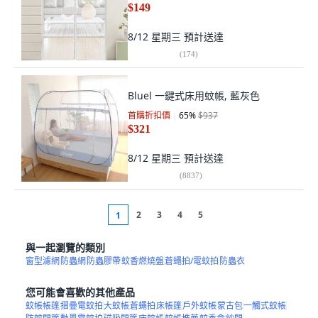
$149
8/12 星期三
預計送達
(
174
)
Bluel 一鍵式床用蚊帳, 藍灰色
首購折扣價
65
%
$937
$321
8/12 星期三
預計送達
(
8837
)
2
3
4
5
1
與一起瀏覽的類別
窗型濾網
防蟲網
防蟲膠帶
蚊香燃燒盤
蒼蠅拍/電蚊拍
防蟲衣
您可能會喜歡的其他產品
蚊帳帳篷
摺疊電蚊拍
大蚊帳
蒼蠅拍
床帳篷
戶外蚊帳
蒙古包
一觸式蚊帳