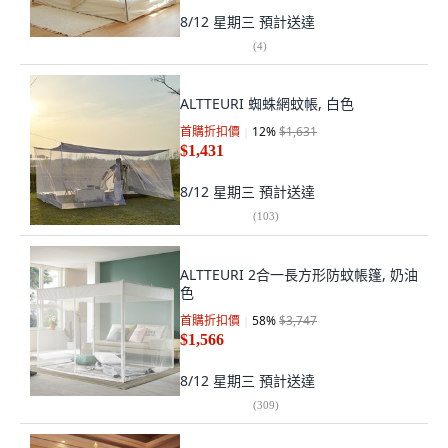
8/12 星期三
預計送達
(
4
)
ALTTEURI 蜘蛛網蚊帳, 白色
首購折扣價
12
%
$1,631
$1,431
8/12 星期三
預計送達
(
103
)
ALTTEURI 2合一長方形防蚊帳篷, 奶油
色
首購折扣價
58
%
$3,747
$1,566
8/12 星期三
預計送達
(
309
)