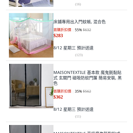
(
16
)
床鋪專用出入門蚊帳, 混合色
首購折扣價
55
%
$632
$283
8/12 星期三
預計送達
(
123
)
MAISONTEXTILE 基本款 魔鬼氈黏貼
式 玄關門 磁吸防蚊門簾 簡易安裝, 黑
色
首購折扣價
35
%
$562
$362
8/12 星期三
預計送達
(
11
)