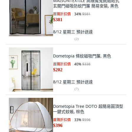
MAISONTEXTILE 高級魔鬼氈黏貼式
玄關門磁吸防蚊門簾 簡易安裝, 黑色
首購折扣價
34
%
$581
$381
8/12 星期三
預計送達
(
2
)
Dometopia 條紋磁吸門簾, 黑色
首購折扣價
40
%
$338
$202
8/12 星期三
預計送達
(
7
)
Dometopia Tree DOTO 超簡易圓頂型
一鍵式蚊帳, 棕色
首購折扣價
33
%
$596
$396