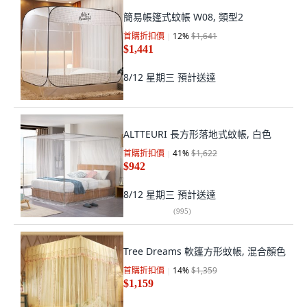
簡易帳篷式蚊帳 W08, 類型2
首購折扣價
12
%
$1,641
$1,441
8/12 星期三
預計送達
ALTTEURI 長方形落地式蚊帳, 白色
首購折扣價
41
%
$1,622
$942
8/12 星期三
預計送達
(
995
)
Tree Dreams 軟篷方形蚊帳, 混合顏色
首購折扣價
14
%
$1,359
$1,159