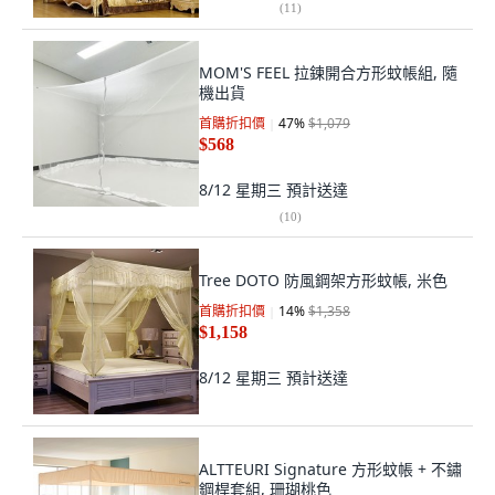
(
11
)
MOM'S FEEL 拉鍊開合方形蚊帳組, 隨
機出貨
首購折扣價
47
%
$1,079
$568
8/12 星期三
預計送達
(
10
)
Tree DOTO 防風鋼架方形蚊帳, 米色
首購折扣價
14
%
$1,358
$1,158
8/12 星期三
預計送達
ALTTEURI Signature 方形蚊帳 + 不鏽
鋼桿套組, 珊瑚桃色