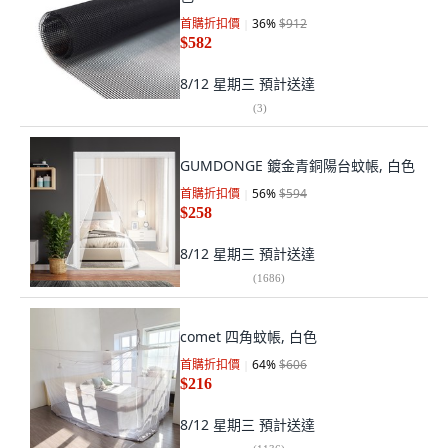
首購折扣價
36
%
$912
$582
8/12 星期三
預計送達
(
3
)
GUMDONGE 鍍金青銅陽台蚊帳, 白色
首購折扣價
56
%
$594
$258
8/12 星期三
預計送達
(
1686
)
comet 四角蚊帳, 白色
首購折扣價
64
%
$606
$216
8/12 星期三
預計送達