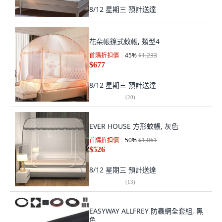
8/12 星期三
預計送達
花朵帳篷式蚊帳, 類型4
首購折扣價
45
%
$1,233
$677
8/12 星期三
預計送達
(
20
)
EVER HOUSE 方形蚊帳, 灰色
首購折扣價
50
%
$1,061
$526
8/12 星期三
預計送達
(
13
)
EASYWAY ALLFREY 防蟲網全套組, 黑
色