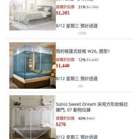
首購折扣價
31
%
$1,760
$1,205
8/12 星期三
預計送達
(
290
)
簡約帳篷式蚊帳 W26, 類型1
首購折扣價
12
%
$1,640
$1,440
8/12 星期三
預計送達
(
6
)
Sonio Sweet Dream 床用方形蚊帳拉
鍊門, 07 動物拉鍊
首購折扣價
40
%
$461
$276
8/12 星期三
預計送達