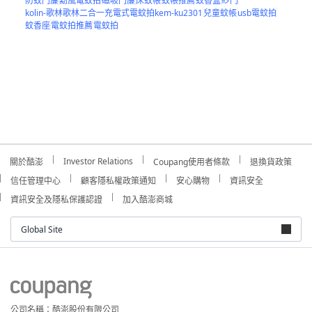
防蚊門簾
勳風電蚊拍
磁吸門簾
床蚊帳
蚊帳推薦
蚊香盒
紗門
kolin-歌林歌林二合一充電式電蚊拍kem-ku2301
兒童蚊帳
usb電蚊拍
蚊香座
電蚊拍推薦
電蚊拍
Investor Relations
關於酷澎
Coupang使用者條款
退換貨政策
信任管理中心
顧客隱私權政策通知
安心購物
資訊安全
資訊安全及隱私保護認證
加入酷澎商城
Global Site
公司名稱：酷澎股份有限公司