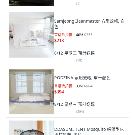
(
5
)
SamjeongCleanmaster 方型蚊帳, 白
色
首購折扣價
40
%
$355
$213
8/12 星期三
預計送達
(
38
)
RODZINA 家用蚊帳, 單一顏色
首購折扣價
33
%
$594
$394
8/12 星期三
預計送達
(
394
)
DDASUMI TENT Mosquito 帳篷型床
用蚊帳布, 黑色