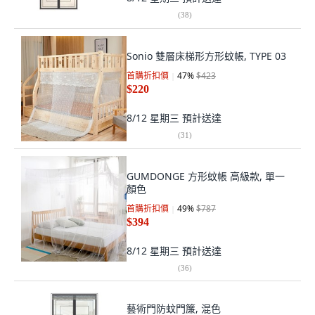
(
38
)
Sonio 雙層床梯形方形蚊帳, TYPE 03
首購折扣價
47
%
$423
$220
8/12 星期三
預計送達
(
31
)
GUMDONGE 方形蚊帳 高級款, 單一
顏色
首購折扣價
49
%
$787
$394
8/12 星期三
預計送達
(
36
)
藝術門防蚊門簾, 混色