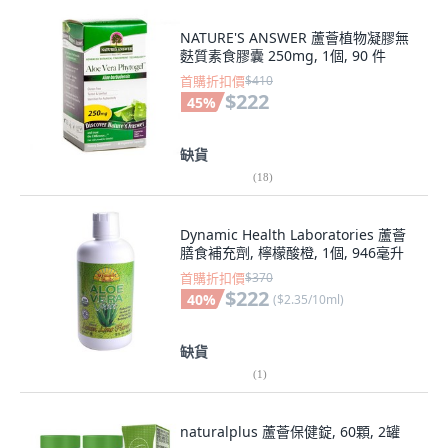
NATURE'S ANSWER 蘆薈植物凝膠無
麩質素食膠囊 250mg, 1個, 90 件
首購折扣價
$410
$222
45
%
缺貨
(
18
)
Dynamic Health Laboratories 蘆薈
膳食補充劑, 檸檬酸橙, 1個, 946毫升
首購折扣價
$370
$222
40
%
(
$2.35/10ml
)
缺貨
(
1
)
naturalplus 蘆薈保健錠, 60顆, 2罐