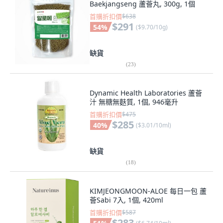
Baekjangseng 蘆薈丸, 300g, 1個
首購折扣價
$638
$291
54
%
(
$9.70/10g
)
缺貨
(
23
)
Dynamic Health Laboratories 蘆薈
汁 無糖無麩質, 1個, 946毫升
首購折扣價
$475
$285
40
%
(
$3.01/10ml
)
缺貨
(
18
)
KIMJEONGMOON-ALOE 每日一包 蘆
薈Sabi 7入, 1個, 420ml
首購折扣價
$587
$283