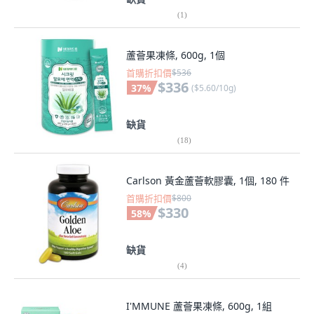
(
1
)
蘆薈果凍條, 600g, 1個
首購折扣價
$536
$336
37
%
(
$5.60/10g
)
缺貨
(
18
)
Carlson 黃金蘆薈軟膠囊, 1個, 180 件
首購折扣價
$800
$330
58
%
缺貨
(
4
)
I'MMUNE 蘆薈果凍條, 600g, 1組