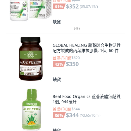
首購折扣價
$911
$352
61
%
(
$5.87/1錠
)
缺貨
(
49
)
GLOBAL HEALING 蘆薈融合生物活性
配方製成的內葉維拉膠囊, 1個, 60 件
首購折扣價
$620
$350
43
%
缺貨
Real Food Organics 蘆薈液體無麩質,
1個, 944毫升
首購折扣價
$544
$344
36
%
(
$3.65/10ml
)
缺貨