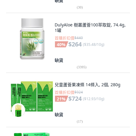
缺貨
(
30
)
DulyAloe 樹叢蘆薈100萃取錠, 74.4g,
1罐
首購折扣價
$440
$264
40
%
(
$35.48/10g
)
缺貨
(
3395
)
兒童蘆薈果凍條 14條入, 2個, 280g
首購折扣價
$924
$724
21
%
(
$12.93/10g
)
缺貨
(
17
)