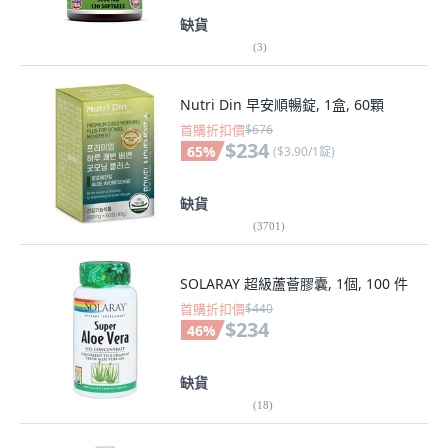
缺貨
(
3
)
Nutri Din 早安順暢錠, 1盒, 60顆
首購折扣價
$676
$234
65
%
(
$3.90/1錠
)
缺貨
(
3701
)
SOLARAY 超級蘆薈膠囊, 1個, 100 件
首購折扣價
$440
$234
46
%
缺貨
(
18
)