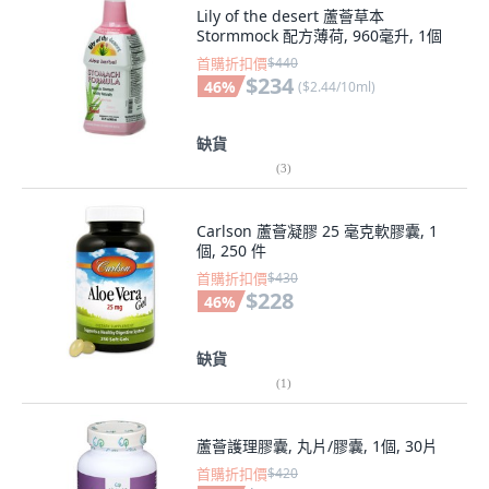
Lily of the desert 蘆薈草本
Stormmock 配方薄荷, 960毫升, 1個
首購折扣價
$440
$234
46
%
(
$2.44/10ml
)
缺貨
(
3
)
Carlson 蘆薈凝膠 25 毫克軟膠囊, 1
個, 250 件
首購折扣價
$430
$228
46
%
缺貨
(
1
)
蘆薈護理膠囊, 丸片/膠囊, 1個, 30片
首購折扣價
$420