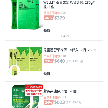
WELLIT 蘆薈果凍條隨身包, 280g*4
盒, 1盒
首購折扣價
$705
$379
46
%
缺貨
(
2322
)
兒童蘆薈果凍條 14條入, 2個, 280g
首購折扣價
$840
$640
23
%
(
$11.43/10g
)
缺貨
蘆薈果凍條, 1個, 20回
首購折扣價
$823
$623
24
%
(
$31.15/1錠
)