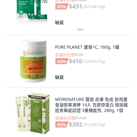
首購折扣價
$431
65
%
(
$25.66/10g
)
缺貨
(
66
)
PURE PLANET 蘆薈+C, 160g, 1罐
首購折扣價
$720
$410
43
%
(
$25.63/10g
)
缺貨
MORENATURE 腸道 皮膚 免疫 飲用蘆
薈凝膠果凍棒 14入 含膠原蛋白 玻尿酸
經食藥處認證 3重機能性, 280g, 1個
首購折扣價
$1,128
$392
65
%
(
$14.00/10g
)