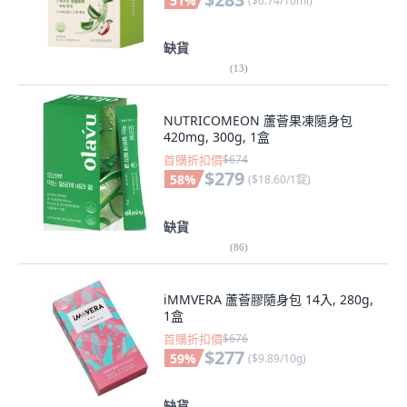
51
%
(
$6.74/10ml
)
缺貨
(
13
)
NUTRICOMEON 蘆薈果凍隨身包
420mg, 300g, 1盒
首購折扣價
$674
$279
58
%
(
$18.60/1錠
)
缺貨
(
86
)
iMMVERA 蘆薈膠隨身包 14入, 280g,
1盒
首購折扣價
$676
$277
59
%
(
$9.89/10g
)
缺貨