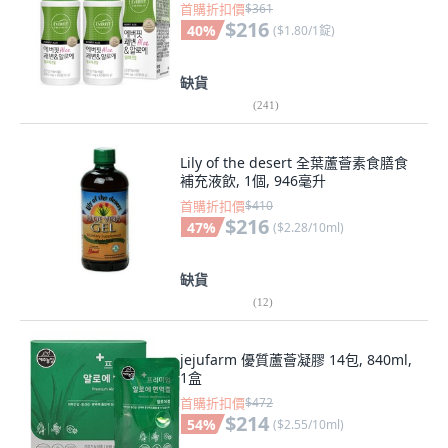
首購折扣價
$361
$216
40
%
(
$1.80/1錠
)
缺貨
(
241
)
Lily of the desert 全葉蘆薈素食膳食
補充液飲, 1個, 946毫升
首購折扣價
$410
$216
47
%
(
$2.28/10ml
)
缺貨
(
12
)
jejufarm 優質蘆薈凝膠 14包, 840ml,
1盒
首購折扣價
$472
$214
54
%
(
$2.55/10ml
)