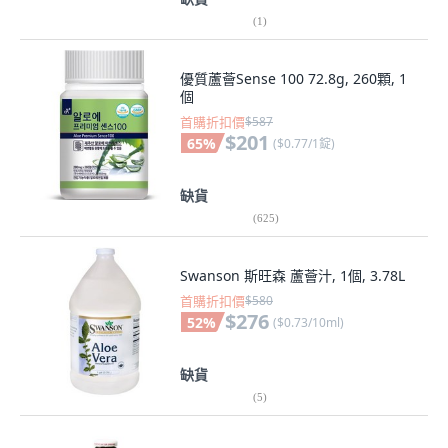
(
1
)
優質蘆薈Sense 100 72.8g, 260顆, 1
個
首購折扣價
$587
$201
65
%
(
$0.77/1錠
)
缺貨
(
625
)
Swanson 斯旺森 蘆薈汁, 1個, 3.78L
首購折扣價
$580
$276
52
%
(
$0.73/10ml
)
缺貨
(
5
)