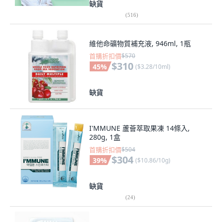
缺貨
(
516
)
維他命礦物質補充液, 946ml, 1瓶
首購折扣價
$570
$310
45
%
(
$3.28/10ml
)
缺貨
I'MMUNE 蘆薈萃取果凍 14條入,
280g, 1盒
首購折扣價
$504
$304
39
%
(
$10.86/10g
)
缺貨
(
24
)