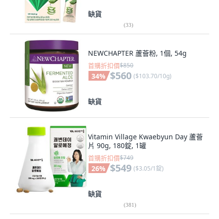
缺貨
(
33
)
NEWCHAPTER 蘆薈粉, 1個, 54g
首購折扣價
$850
$560
34
%
(
$103.70/10g
)
缺貨
Vitamin Village Kwaebyun Day 蘆薈
片 90g, 180錠, 1罐
首購折扣價
$749
$549
26
%
(
$3.05/1錠
)
缺貨
(
381
)