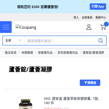
領取您的
$200
首購優惠卷!
打開 App
登入
註冊會員
客服中心
全部
酷澎首頁
保健醫療
營養補充品
其他營養補充品
蘆薈錠/蘆薈凝膠
蘆薈錠/蘆薈凝膠
篩選器
GNC 健安喜 蘆薈萃取保健膠囊, 1個,
180 件
$1,310