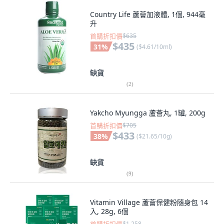
Country Life 蘆薈加液體, 1個, 944毫
升
首購折扣價
$635
$435
31
%
(
$4.61/10ml
)
缺貨
(
2
)
Yakcho Myungga 蘆薈丸, 1罐, 200g
首購折扣價
$705
$433
38
%
(
$21.65/10g
)
缺貨
(
9
)
Vitamin Village 蘆薈保健粉隨身包 14
入, 28g, 6個
$1,258