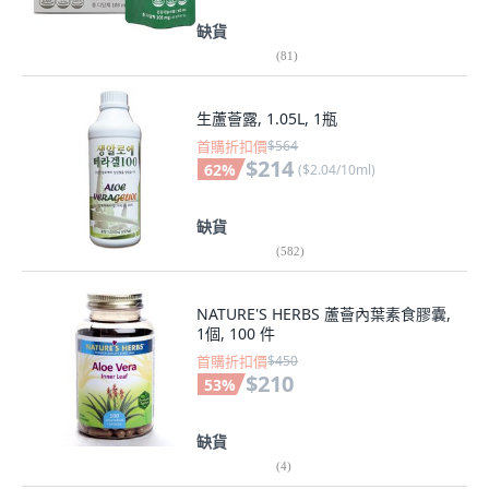
缺貨
(
81
)
生蘆薈露, 1.05L, 1瓶
首購折扣價
$564
$214
62
%
(
$2.04/10ml
)
缺貨
(
582
)
NATURE'S HERBS 蘆薈內葉素食膠囊,
1個, 100 件
首購折扣價
$450
$210
53
%
缺貨
(
4
)