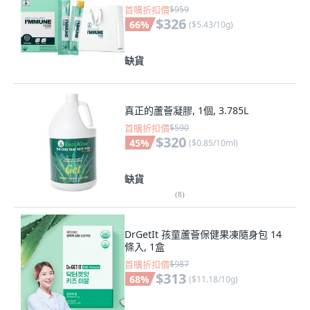
首購折扣價
$959
$326
66
%
(
$5.43/10g
)
缺貨
真正的蘆薈凝膠, 1個, 3.785L
首購折扣價
$590
$320
45
%
(
$0.85/10ml
)
缺貨
(
8
)
DrGetIt 孩童蘆薈保健果凍隨身包 14
條入, 1盒
首購折扣價
$987
$313
68
%
(
$11.18/10g
)