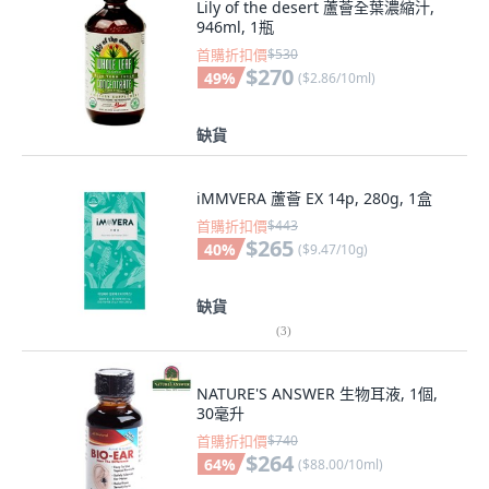
Lily of the desert 蘆薈全葉濃縮汁,
946ml, 1瓶
首購折扣價
$530
$270
49
%
(
$2.86/10ml
)
缺貨
iMMVERA 蘆薈 EX 14p, 280g, 1盒
首購折扣價
$443
$265
40
%
(
$9.47/10g
)
缺貨
(
3
)
NATURE'S ANSWER 生物耳液, 1個,
30毫升
首購折扣價
$740
$264
64
%
(
$88.00/10ml
)