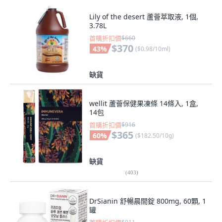
Lily of the desert 蘆薈萃取液, 1個,
3.78L
首購折扣價
$660
$370
43
%
(
$0.98/10ml
)
缺貨
wellit 蘆薈保健果凍條 14條入, 1盒,
14包
首購折扣價
$916
$365
60
%
(
$182.50/10g
)
缺貨
(
403
)
DrSianin 舒暢晨間錠 800mg, 60顆, 1
罐