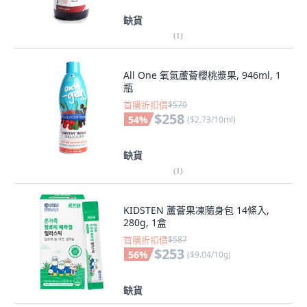
缺貨
(
1
)
All One 氧氣蘆薈櫻桃漿果, 946ml, 1
瓶
首購折扣價
$570
$258
54
%
(
$2.73/10ml
)
缺貨
(
1
)
KIDSTEN 蘆薈果凍隨身包 14條入,
280g, 1盒
首購折扣價
$587
$253
56
%
(
$9.04/10g
)
缺貨