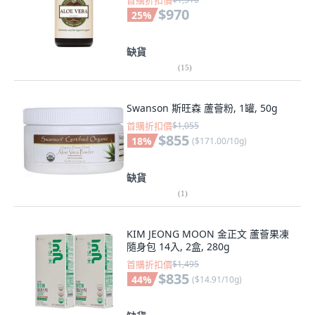
首購折扣價
$970
25
%
缺貨
(
15
)
Swanson 斯旺森 蘆薈粉, 1罐, 50g
首購折扣價
$1,055
$855
18
%
(
$171.00/10g
)
缺貨
(
1
)
KIM JEONG MOON 金正文 蘆薈果凍
隨身包 14入, 2盒, 280g
首購折扣價
$1,495
$835
44
%
(
$14.91/10g
)