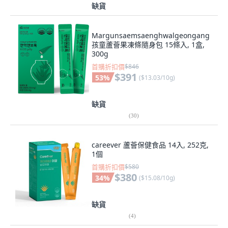
缺貨
Margunsaemsaenghwalgeongang
孩童蘆薈果凍條隨身包 15條入, 1盒,
300g
首購折扣價
$846
$391
53
%
(
$13.03/10g
)
缺貨
(
30
)
careever 蘆薈保健食品 14入, 252克,
1個
首購折扣價
$580
$380
34
%
(
$15.08/10g
)
缺貨
(
4
)