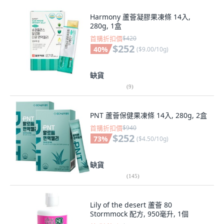
Harmony 蘆薈凝膠果凍條 14入,
280g, 1盒
首購折扣價
$420
$252
40
%
(
$9.00/10g
)
缺貨
(
9
)
PNT 蘆薈保健果凍條 14入, 280g, 2盒
首購折扣價
$940
$252
73
%
(
$4.50/10g
)
缺貨
(
145
)
Lily of the desert 蘆薈 80
Stormmock 配方, 950毫升, 1個