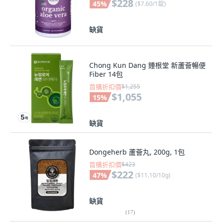
$228
45
%
(
$7.60/1錠
)
缺貨
Chong Kun Dang 鍾根堂 新蘆薈暢便
Fiber 14包
首購折扣價
$1,255
$1,055
15
%
缺貨
Dongeherb 蘆薈丸, 200g, 1包
首購折扣價
$423
$222
47
%
(
$11.10/10g
)
缺貨
(
17
)