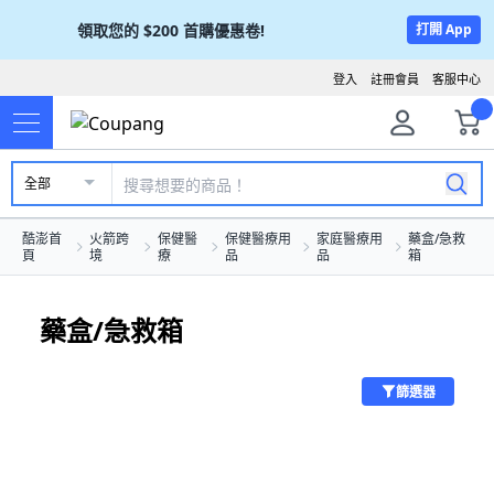
領取您的
$200
首購優惠卷!
打開 App
登入
註冊會員
客服中心
全部
酷澎首
火箭跨
保健醫
保健醫療用
家庭醫療用
藥盒/急救
頁
境
療
品
品
箱
藥盒/急救箱
篩選器