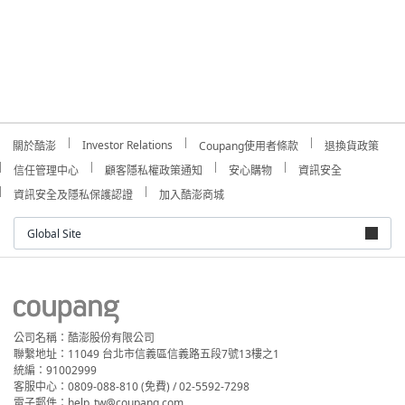
Investor Relations
關於酷澎
Coupang使用者條款
退換貨政策
信任管理中心
顧客隱私權政策通知
安心購物
資訊安全
資訊安全及隱私保護認證
加入酷澎商城
Global Site
公司名稱：酷澎股份有限公司
聯繫地址：11049 台北市信義區信義路五段7號13樓之1
統編：91002999
客服中心：0809-088-810 (免費) / 02-5592-7298
電子郵件：help_tw@coupang.com