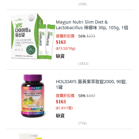
(
339
)
Mayjun Nutri Slim Diet &
Lactobacillus 檸檬味 30p, 105g, 1個
首購折扣價
56
%
$373
$163
(
$15.52/10g
)
缺貨
(
1823
)
HOLIDAYS 藤黃果萃取錠2000, 90錠,
1罐
首購折扣價
58
%
$397
$163
(
$1.81/1錠
)
缺貨
(
716
)