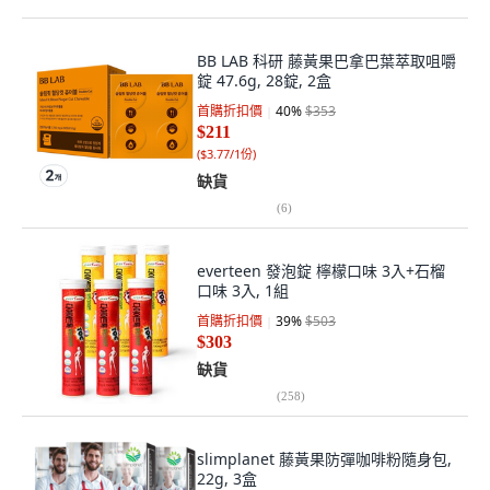
BB LAB 科研 藤黃果巴拿巴葉萃取咀嚼
錠 47.6g, 28錠, 2盒
首購折扣價
40
%
$353
$211
(
$3.77/1份
)
缺貨
(
6
)
everteen 發泡錠 檸檬口味 3入+石榴
口味 3入, 1組
首購折扣價
39
%
$503
$303
缺貨
(
258
)
slimplanet 藤黃果防彈咖啡粉隨身包,
22g, 3盒