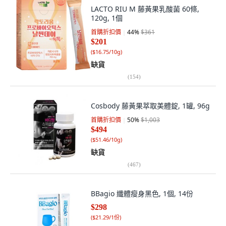
LACTO RIU M 藤黃果乳酸菌 60條,
120g, 1個
首購折扣價
44
%
$361
$201
(
$16.75/10g
)
缺貨
(
154
)
Cosbody 藤黃果萃取美體錠, 1罐, 96g
首購折扣價
50
%
$1,003
$494
(
$51.46/10g
)
缺貨
(
467
)
BBagio 纖體瘦身黑色, 1個, 14份
$298
(
$21.29/1份
)