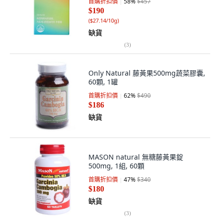
首購折扣價
58
%
$457
$190
(
$27.14/10g
)
缺貨
(
3
)
Only Natural 藤黃果500mg蔬菜膠囊,
60顆, 1罐
首購折扣價
62
%
$490
$186
缺貨
MASON natural 無糖藤黃果錠
500mg, 1組, 60顆
首購折扣價
47
%
$340
$180
缺貨
(
3
)