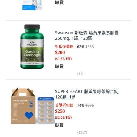
缺貨
Swanson 斯旺森 藤黃果素食膠囊
250mg, 1罐, 120顆
折扣後價格
62
%
$533
$200
(
$1.67/1錠
)
缺貨
(
11
)
SUPER HEART 藤黃果綠茶綜合錠,
120顆, 1盒
首購折扣價
74
%
$976
$250
(
$2.08/1錠
)
缺貨
(
1317
)