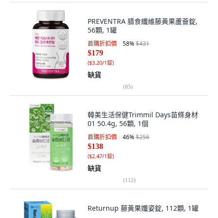
PREVENTRA 膳食纖維藤黃果蘆薈錠,
56顆, 1罐
首購折扣價
58
%
$431
$179
(
$3.20/1錠
)
缺貨
(
85
)
韓美生活保健Trimmil Days苗條身材
01 50.4g, 56顆, 1個
首購折扣價
46
%
$256
$138
(
$2.47/1錠
)
缺貨
(
112
)
Returnup 藤黃果孅姿錠, 112顆, 1罐