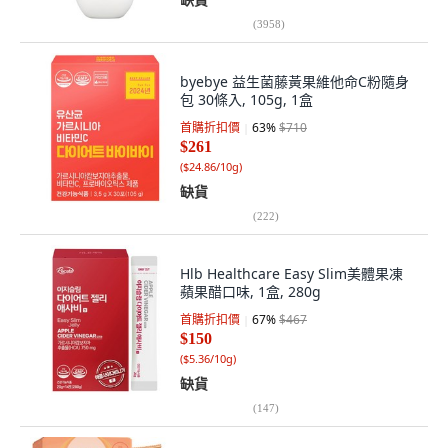
(
3958
)
byebye 益生菌藤黃果維他命C粉隨身
包 30條入, 105g, 1盒
首購折扣價
63
%
$710
$261
(
$24.86/10g
)
缺貨
(
222
)
Hlb Healthcare Easy Slim美體果凍
蘋果醋口味, 1盒, 280g
首購折扣價
67
%
$467
$150
(
$5.36/10g
)
缺貨
(
147
)