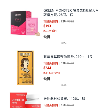
GREEN MONSTER 藤黃果&紅景天萃
取複方錠, 28回, 1個
首購折扣價
73
%
$732
$193
(
$6.89/1錠
)
缺貨
(
390
)
藤黃果萃取輕盈咖啡, 210ml, 1盒
首購折扣價
42
%
$423
$244
(
$11.62/10ml
)
缺貨
(
128
)
維他命村藤黃果, 112顆, 1罐
首購折扣價
47
%
$302