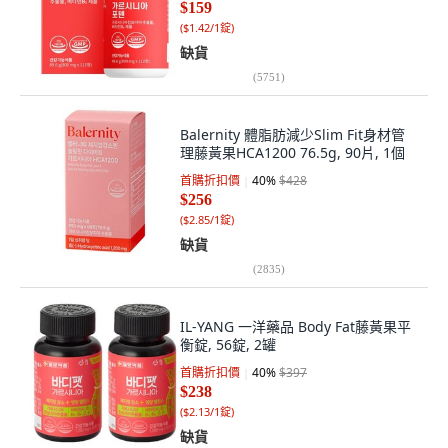
$159
(
$1.42/1錠
)
缺貨
(
5751
)
Balernity 體脂肪減少Slim Fit身材管
理藤黃果HCA1200 76.5g, 90片, 1個
首購折扣價
40
%
$428
$256
(
$2.85/1錠
)
缺貨
(
2835
)
IL-YANG 一洋藥品 Body Fat藤黃果平
衡錠, 56錠, 2罐
首購折扣價
40
%
$397
$238
(
$2.13/1錠
)
缺貨