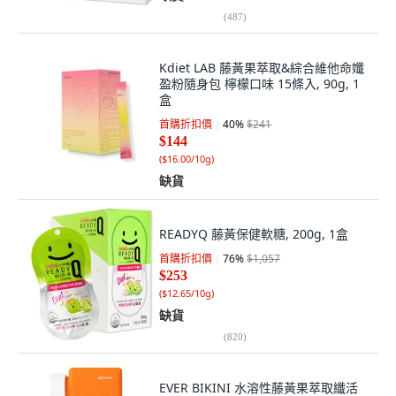
(
487
)
Kdiet LAB 藤黃果萃取&綜合維他命孅
盈粉隨身包 檸檬口味 15條入, 90g, 1
盒
首購折扣價
40
%
$241
$144
(
$16.00/10g
)
缺貨
READYQ 藤黃保健軟糖, 200g, 1盒
首購折扣價
76
%
$1,057
$253
(
$12.65/10g
)
缺貨
(
820
)
EVER BIKINI 水溶性藤黃果萃取纖活