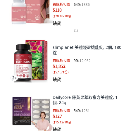
首購折扣價
64
%
$336
$118
(
$28.10/10g
)
缺貨
(
1
)
slimplanet 美體輕盈機能錠, 2個, 180
錠
首購折扣價
9
%
$2,052
$1,852
(
$5.15/1份
)
缺貨
Dailycore 藤黃果萃取複方美體錠, 1
個, 84g
首購折扣價
54
%
$281
$127
(
$15.12/10g
)
缺貨