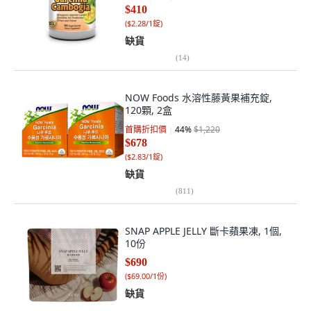
$410
(
$2.28/1錠
)
缺貨
(
14
)
NOW Foods 水溶性藤黃果補充錠,
120顆, 2盒
首購折扣價
44
%
$1,220
$678
(
$2.83/1錠
)
缺貨
(
811
)
SNAP APPLE JELLY 斷卡蘋果凍, 1個,
10份
$690
(
$69.00/1份
)
缺貨