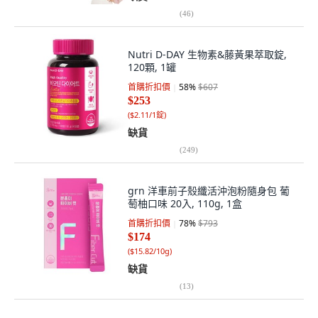
(
46
)
Nutri D-DAY 生物素&藤黃果萃取錠,
120顆, 1罐
首購折扣價
58
%
$607
$253
(
$2.11/1錠
)
缺貨
(
249
)
grn 洋車前子殼纖活沖泡粉隨身包 葡
萄柚口味 20入, 110g, 1盒
首購折扣價
78
%
$793
$174
(
$15.82/10g
)
缺貨
(
13
)