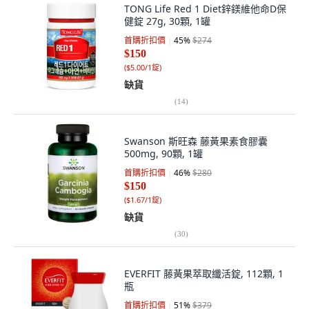
TONG Life Red 1 Diet鋅鎂維他命D保
健錠 27g, 30顆, 1罐
首購折扣價
45
%
$274
$150
(
$5.00/1錠
)
缺貨
(
14
)
Swanson 斯旺森 藤黃果素食膠囊
500mg, 90顆, 1罐
首購折扣價
46
%
$280
$150
(
$1.67/1錠
)
缺貨
(
30
)
EVERFIT 藤黃果萃取纖活錠, 112顆, 1
瓶
首購折扣價
51
%
$379