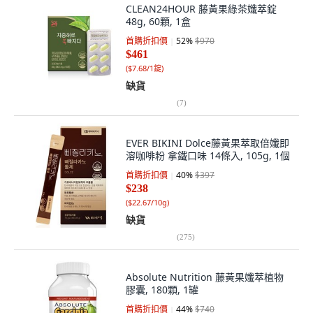
CLEAN24HOUR 藤黃果綠茶孅萃錠
48g, 60顆, 1盒
首購折扣價
52
%
$970
$461
(
$7.68/1錠
)
缺貨
(
7
)
EVER BIKINI Dolce藤黃果萃取倍孅即
溶咖啡粉 拿鐵口味 14條入, 105g, 1個
首購折扣價
40
%
$397
$238
(
$22.67/10g
)
缺貨
(
275
)
Absolute Nutrition 藤黃果孅萃植物
膠囊, 180顆, 1罐
首購折扣價
44
%
$740