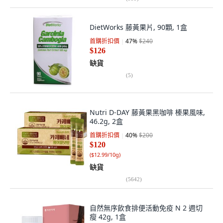
DietWorks 藤黃果片, 90顆, 1盒
首購折扣價
47
%
$240
$126
缺貨
(
5
)
Nutri D-DAY 藤黃果黑咖啡 榛果風味,
46.2g, 2盒
首購折扣價
40
%
$200
$120
(
$12.99/10g
)
缺貨
(
5642
)
自然無序飲食排便活動免疫 N 2 週切
瘦 42g, 1盒