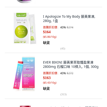
I Apologize To My Body 藤黃果凍,
280g, 1盒
首購折扣價
40
%
$274
$164
(
$5.86/10g
)
缺貨
(
45
)
EVER BIKINI 藤黃果萃取孅盈果凍
2800mg 石榴口味 10條入, 1個, 300g
首購折扣價
40
%
$272
$163
(
$5.43/10g
)
缺貨
(
313
)