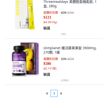
Threemealdays 美體輕盈機能飲, 1
盒, 280g
首購折扣價
40
%
$206
$123
(
$4.39/10g
)
缺貨
(
30
)
slimplanet 纖活藤黃果錠 3900mg,
270顆, 1罐
首購折扣價
30
%
$838
$586
(
$2.17/1錠
)
缺貨
(
2080
)
6
8
7