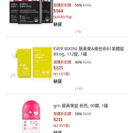
首購折扣價
58
%
$396
$164
(
$24.85/10g
)
缺貨
(
76
)
EVER BIKINI 藤黃果&維他命B1美體錠
89.6g, 112錠, 1罐
首購折扣價
40
%
$209
$125
(
$1.12/1錠
)
缺貨
(
248
)
grn 藤黃果錠 粉色, 90顆, 1罐
首購折扣價
58
%
$509
$211
(
$2.35/1錠
)
缺貨