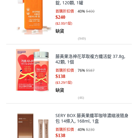
錠, 120顆, 1罐
首購折扣價
40
%
$400
$240
(
$2.00/1錠
)
缺貨
(
949
)
藤黃果洛神花萃取複方纖活錠 37.8g,
42顆, 1個
首購折扣價
76
%
$587
$138
(
$3.29/1錠
)
缺貨
(
46
)
SERY BOX 藤黃果纖萃咖啡濃縮液隨身
包 14條入, 168ml, 1盒
首購折扣價
40
%
$230
$138