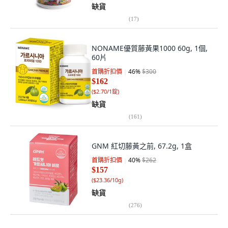
缺貨
(
17
)
NONAME優質藤黃果1000 60g, 1個,
60片
首購折扣價
46
%
$300
$162
(
$2.70/1錠
)
缺貨
(
161
)
GNM 紅切藤黃之前, 67.2g, 1盒
首購折扣價
40
%
$262
$157
(
$23.36/10g
)
缺貨
(
276
)