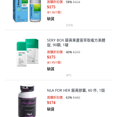
首購折扣價
58
%
$424
$175
(
$1.56/1錠
)
缺貨
(
224
)
SERY BOX 藤黃果蘆薈萃取複方美體
錠, 90顆, 1罐
首購折扣價
40
%
$293
$175
(
$1.95/1錠
)
缺貨
(
97
)
NLA FOR HER 藤黃膠囊, 60 件, 1個
首購折扣價
63
%
$480
$174
缺貨