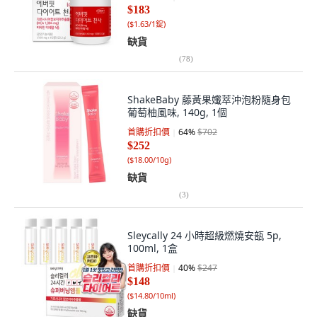
$183
(
$1.63/1錠
)
缺貨
(
78
)
ShakeBaby 藤黃果孅萃沖泡粉隨身包
葡萄柚風味, 140g, 1個
首購折扣價
64
%
$702
$252
(
$18.00/10g
)
缺貨
(
3
)
Sleycally 24 小時超級燃燒安瓿 5p,
100ml, 1盒
首購折扣價
40
%
$247
$148
(
$14.80/10ml
)
缺貨