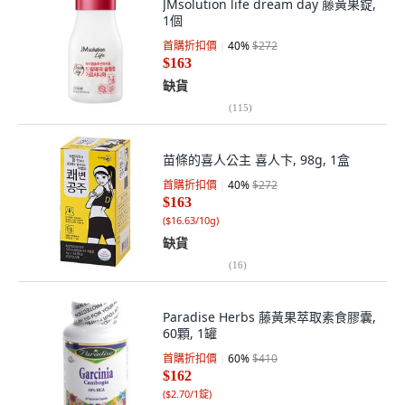
JMsolution life dream day 藤黃果錠,
1個
首購折扣價
40
%
$272
$163
缺貨
(
115
)
苗條的喜人公主 喜人卞, 98g, 1盒
首購折扣價
40
%
$272
$163
(
$16.63/10g
)
缺貨
(
16
)
Paradise Herbs 藤黃果萃取素食膠囊,
60顆, 1罐
首購折扣價
60
%
$410
$162
(
$2.70/1錠
)