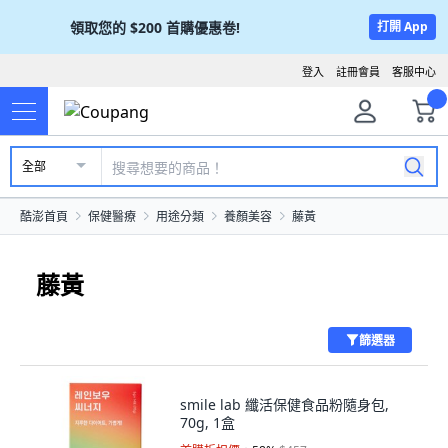
領取您的
$200
首購優惠卷!
打開 App
登入
註冊會員
客服中心
全部
酷澎首頁
保健醫療
用途分類
養顏美容
藤黃
藤黃
篩選器
smile lab 纖活保健食品粉隨身包,
70g, 1盒