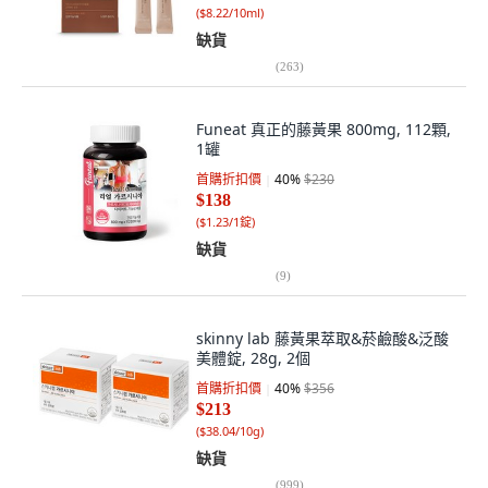
(
$8.22/10ml
)
缺貨
(
263
)
Funeat 真正的藤黃果 800mg, 112顆,
1罐
首購折扣價
40
%
$230
$138
(
$1.23/1錠
)
缺貨
(
9
)
skinny lab 藤黃果萃取&菸鹼酸&泛酸
美體錠, 28g, 2個
首購折扣價
40
%
$356
$213
(
$38.04/10g
)
缺貨
(
999
)