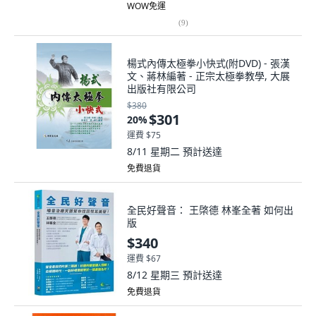
WOW免運
(
9
)
楊式內傳太極拳小快式(附DVD) - 張漢
文、蔣林編著 - 正宗太極拳教學, 大展
出版社有限公司
$380
$301
20
%
運費 $75
8/11 星期二
預計送達
免費退貨
全民好聲音： 王棨德 林峯全著 如何出
版
$340
運費 $67
8/12 星期三
預計送達
免費退貨