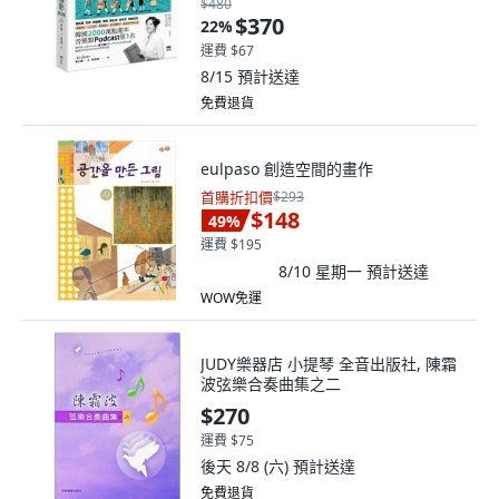
$480
$370
22
%
運費 $67
8/15
預計送達
免費退貨
eulpaso 創造空間的畫作
首購折扣價
$293
$148
49
%
運費 $195
8/10 星期一
預計送達
WOW免運
JUDY樂器店 小提琴 全音出版社, 陳霜
波弦樂合奏曲集之二
$270
運費 $75
後天 8/8 (六)
預計送達
免費退貨