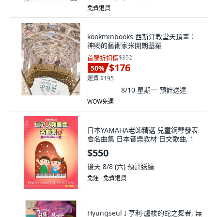
免費退貨
kookminbooks 西斯汀教堂天頂畫：
神賜的藝術家米開朗基羅
首購折扣價
$352
$176
50
%
運費 $195
8/10 星期一
預計送達
WOW免運
日本YAMAHA老師精選 兒童鋼琴發表
會名曲集 日本音樂教材 日文歌曲, 1
$550
後天 8/8 (六)
預計送達
免運 ∙ 免費退貨
Hyungseul I 亨利·盧梭的蛇之舞者, 無