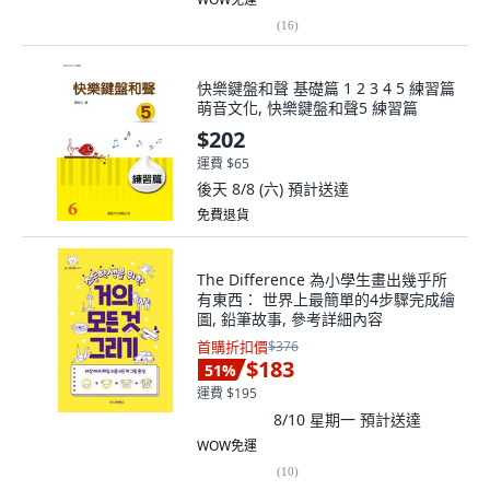
(
16
)
快樂鍵盤和聲 基礎篇 1 2 3 4 5 練習篇
萌音文化, 快樂鍵盤和聲5 練習篇
$202
運費 $65
後天 8/8 (六)
預計送達
免費退貨
The Difference 為小學生畫出幾乎所
有東西： 世界上最簡單的4步驟完成繪
圖, 鉛筆故事, 參考詳細內容
首購折扣價
$376
$183
51
%
運費 $195
8/10 星期一
預計送達
WOW免運
(
10
)