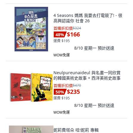
4 Seasons 媽媽 我要去打電競了! - 很
高興認識你 社會 26
首購折扣價
$324
$166
48
%
運費 $195
8/10 星期一
預計送達
WOW免運
Neulpureunaideul 與名畫一同欣賞
的韓國美術史故事 + 西洋美術史故事
首購折扣價
$470
$235
50
%
運費 $195
8/10 星期一
預計送達
WOW免運
妮莉費塔朵 哇!妮莉 專輯