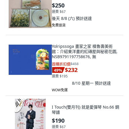
$250
運費 $67
後天 8/8 (六)
預計送達
免費退貨
Yolripssoga 畫家之家 樸魯壽美術
館：介紹東洋畫的紅磚屋與秘密花園,
NSB9791197758676, 無
首購折扣價
$458
$232
49
%
運費 $195
8/10 星期一
預計送達
WOW免運
I Touch(雙月刊) 就是愛彈琴 No.66 鋼
琴譜
$190
運費 $67