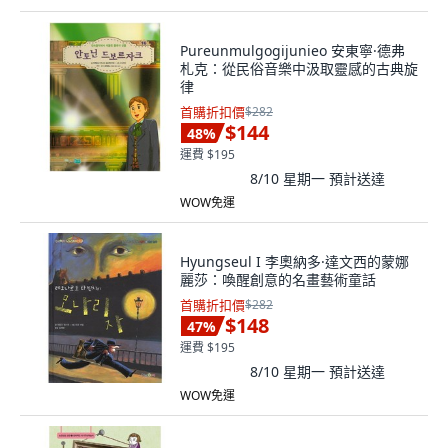
Pureunmulgogijunieo 安東寧·德弗
札克：從民俗音樂中汲取靈感的古典旋
律
首購折扣價
$282
$144
48
%
運費 $195
8/10 星期一
預計送達
WOW免運
Hyungseul I 李奧納多·達文西的蒙娜
麗莎：喚醒創意的名畫藝術童話
首購折扣價
$282
$148
47
%
運費 $195
8/10 星期一
預計送達
WOW免運