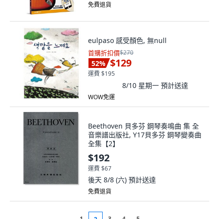
免費退貨
eulpaso 感受顏色, 無null
首購折扣價
$270
$129
52
%
運費 $195
8/10 星期一
預計送達
WOW免運
Beethoven 貝多芬 鋼琴奏鳴曲 集 全
音樂譜出版社, Y17貝多芬 鋼琴變奏曲
全集【2】
$192
運費 $67
後天 8/8 (六)
預計送達
免費退貨
1
3
4
5