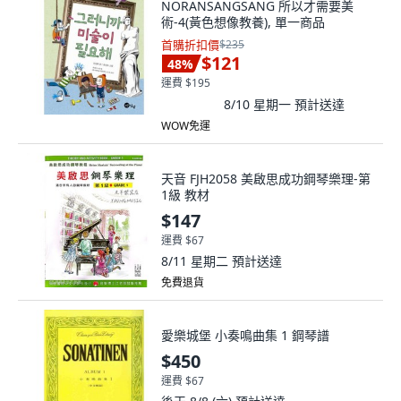
NORANSANGSANG 所以才需要美
術-4(黃色想像教養), 單一商品
首購折扣價
$235
$121
48
%
運費 $195
8/10 星期一
預計送達
WOW免運
天音 FJH2058 美啟思成功鋼琴樂理-第
1級 教材
$147
運費 $67
8/11 星期二
預計送達
免費退貨
愛樂城堡 小奏鳴曲集 1 鋼琴譜
$450
運費 $67