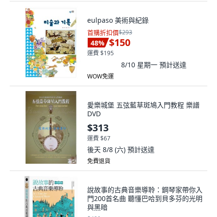
eulpaso 美術與紀錄
首購折扣價
$293
$150
48
%
運費 $195
8/10 星期一
預計送達
WOW免運
愛樂城堡 五弦藍草斑鳩入門教程 樂譜
DVD
$313
運費 $67
後天 8/8 (六)
預計送達
免費退貨
說故事的古典音樂導聆：鋼琴家帶你入
門200首名曲 聽懂巴哈到貝多芬的光明
與黑暗