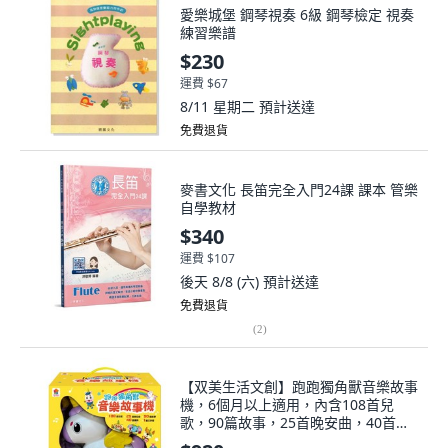
愛樂城堡 鋼琴視奏 6級 鋼琴檢定 視奏
練習樂譜
$230
運費 $67
8/11 星期二
預計送達
免費退貨
麥書文化 長笛完全入門24課 課本 管樂
自學教材
$340
運費 $107
後天 8/8 (六)
預計送達
免費退貨
(
2
)
【双美生活文創】跑跑獨角獸音樂故事
機，6個月以上適用，內含108首兒
歌，90篇故事，25首晚安曲，40首唐
詩，1首三字經, 跑跑獨角獸音樂故事