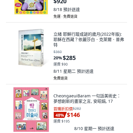
$920
機
8/18
預計送達
免運 ∙ 免費退貨
立緒 耶穌行蹤成謎的歲月(2022年版):
耶穌在西藏？依麗莎白．克萊爾．普弗
特
$360
$285
20
%
運費 $90
8/11 星期二
預計送達
免費退貨
CheongaeuiBaram 一句話美術史：
夢想創新的畫家之言, 安昭娟, 17
首購折扣價
$282
$146
48
%
運費 $195
8/10 星期一
預計送達