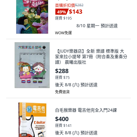
首購折扣價
$282
$143
49
%
運費 $195
8/10 星期一
預計送達
WOW免運
【JUDY樂器店】全新 樂譜 標準版 大
家來拉小提琴 第7冊（附合奏及重奏分
譜） 晨曦出版社
$288
運費 $75
後天 8/8 (六)
預計送達
免費退貨
白毛猴樂器 電吉他完全入門24課
$400
運費 $141
後天 8/8 (六)
預計送達