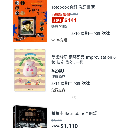
Totobook 你好 我是畫家
首購折扣價
$282
$141
50
%
運費 $195
8/10 星期一
預計送達
WOW免運
愛樂城堡 鋼琴即興 Improvisation 6
級 檢定 樂譜, 平裝
$240
運費 $67
8/11 星期二
預計送達
免費退貨
(
1
)
蝙蝠車 Batmobile 全圖鑑
$1,500
$1,110
26
%