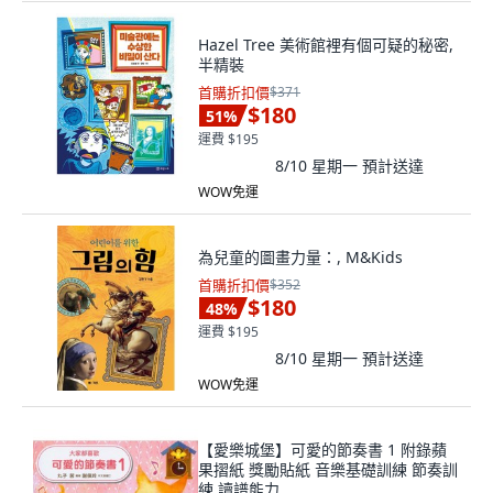
Hazel Tree 美術館裡有個可疑的秘密,
半精裝
首購折扣價
$371
$180
51
%
運費 $195
8/10 星期一
預計送達
WOW免運
為兒童的圖畫力量：, M&Kids
首購折扣價
$352
$180
48
%
運費 $195
8/10 星期一
預計送達
WOW免運
【愛樂城堡】可愛的節奏書 1 附錄蘋
果摺紙 獎勵貼紙 音樂基礎訓練 節奏訓
練 讀譜能力