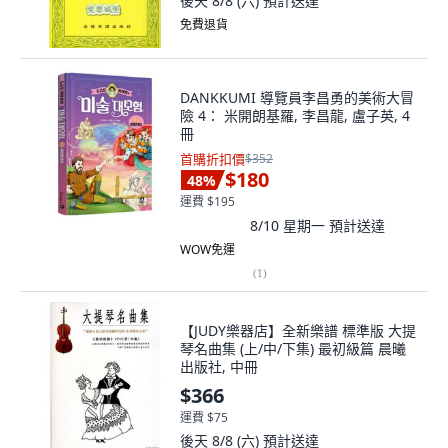
後天 8/8 (六)
預計送達
免費退貨
DANKKUMI 導覽員李昌勇的美術大冒
險 4： 米開朗基羅, 李昌龍, 盧子英, 4
冊
首購折扣價
$352
$180
48
%
運費 $195
8/10 星期一
預計送達
WOW免運
(
1
)
【JUDY樂器店】全新樂譜 標準版 大提
琴名曲集 (上/中/下集) 最初級篇 晨曦
出版社, 中冊
$366
運費 $75
後天 8/8 (六)
預計送達