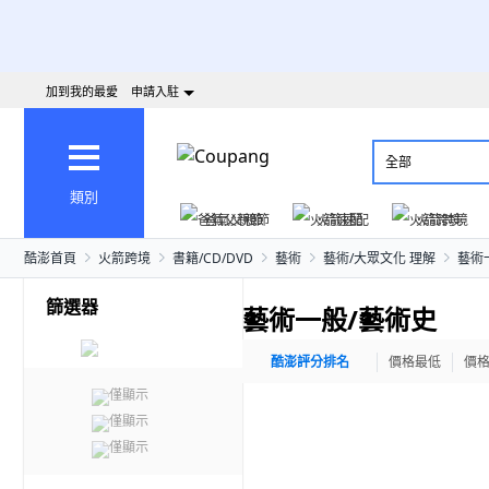
加到我的最愛
申請入駐
全部
類別
爸氣父親節
火箭速配
火箭跨境
酷澎首頁
火箭跨境
書籍/CD/DVD
藝術
藝術/大眾文化 理解
藝術
篩選器
藝術一般/藝術史
酷澎評分排名
價格最低
價
僅顯示
僅顯示
僅顯示