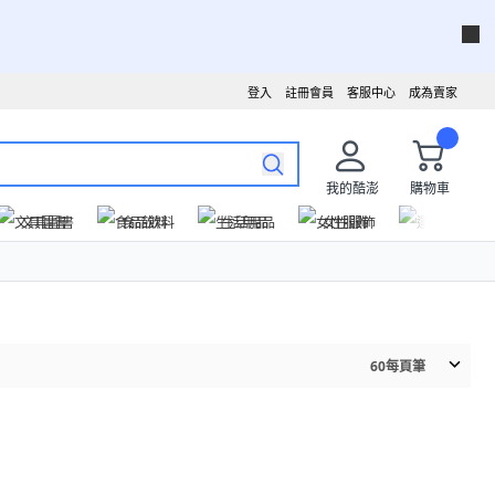
登入
註冊會員
客服中心
成為賣家
我的酷澎
購物車
文具圖書
食品飲料
生活用品
女性服飾
運動戶外
60
每頁筆