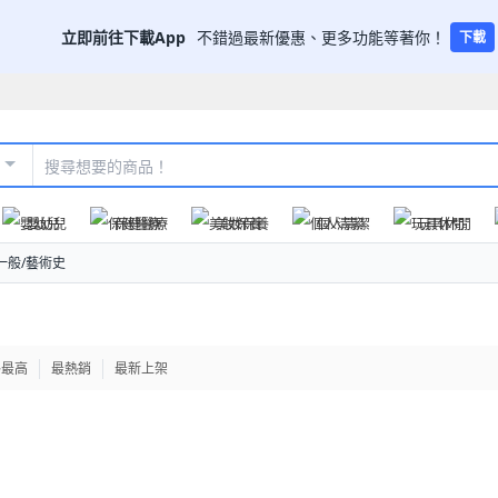
立即前往下載App
不錯過最新優惠、更多功能等著你！
下載
嬰幼兒
保健醫療
美妝保養
個人清潔
玩具休閒
一般/藝術史
格最高
最熱銷
最新上架