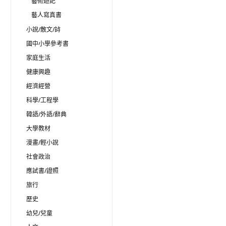
藝術遊記
藝人寫真書
小說/散文/詩
國中小學參考書
家庭生活
健康興趣
經濟經營
科學/工程學
韓語/外語/辭典
大學教材
漫畫/輕小說
社會政治
應試書/證照
旅行
歷史
幼兒/兒童