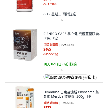
(
$6.17/1錠
)
8/12 星期三
預計送達
(
2
)
CLINICO CARE 科立健 究極薑皇膠囊,
30顆, 1盒
首購折扣價
30
%
$665
$465
(
$15.50/1錠
)
明天 8/9 (日)
預計送達
(
2
)
满 $1,500 再省 $75 (王道卡)
Himmune 日東後迪斯 Phyosome 薑
黃素 Meryba 軟糖條, 300g, 1個
首購折扣價
37
%
$916
$572