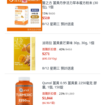
醫之方 薑黃丹參活力草本複方粉末 (30
包), 1個
15
%
$600
$510
8/12 星期三
預計送達
派特拉 薑黃素芒果味 30p, 30g, 1個
首購折扣價
40
%
$453
$271
(
$90.33/10g
)
8/12 星期三
預計送達
Qunol 薑黃 0.95 薑黃素 2250毫克 膠
囊, 1個, 150錠
首購折扣價
23
%
$1,369
$1,044
(
$6.96/1錠
)