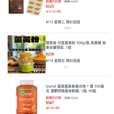
首購折扣價
40
%
$209
$125
(
$12.50/1錠
)
8/12 星期三
預計送達
(
294
)
寶鼎香 印度薑黃粉 500g/瓶 無農藥 無
重金屬殘留, 1個
$250
8/14 星期五
預計送達
(
1
)
Qunol 薑黃薑黃素複合物 + 薑 550毫
克 濃鬱柑橘風味軟糖, 1個, 90錠
首購折扣價
32
%
$845
$567
(
$6.30/1錠
)