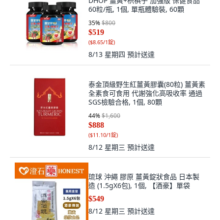
60粒/瓶, 1個, 單瓶體驗裝, 60顆
35
%
$800
$519
(
$8.65/1錠
)
8/13 星期四
預計送達
泰金頂級野生紅薑黃膠囊(80粒) 薑黃素
全素食可食用 代謝強化高吸收率 通過
SGS檢驗合格, 1個, 80顆
44
%
$1,600
$888
(
$11.10/1錠
)
8/12 星期三
預計送達
琉球 沖繩 膠原 薑黃錠狀食品 日本製
造 (1.5gX6包), 1個, 【酒豪】單袋
$549
8/12 星期三
預計送達