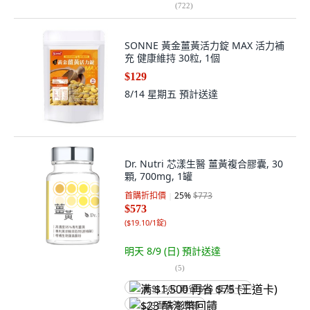
(
722
)
SONNE 黃金薑黃活力錠 MAX 活力補
充 健康維持 30粒, 1個
$129
8/14 星期五
預計送達
Dr. Nutri 芯漾生醫 薑黃複合膠囊, 30
顆, 700mg, 1罐
首購折扣價
25
%
$773
$573
(
$19.10/1錠
)
明天 8/9 (日)
預計送達
(
5
)
满 $1,500 再省 $75 (王道卡)
$23 酷澎幣回饋