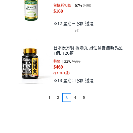
首購折扣價
67
%
$490
$160
8/12 星期三
預計送達
(
4
)
日本漢方製 振陽丸 男性營養補助食品,
1個, 120顆
特價
32
%
$699
$469
(
$3.91/1錠
)
8/13 星期四
預計送達
1
2
4
5
3