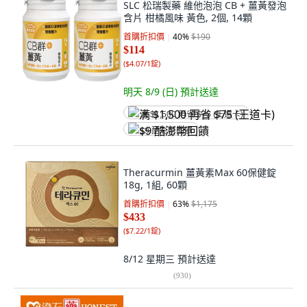
SLC 松瑞製藥 維他泡泡 CB + 薑黃發泡
含片 柑橘風味 黃色, 2個, 14顆
首購折扣價
40
%
$190
$114
(
$4.07/1錠
)
明天 8/9 (日)
預計送達
满 $1,500 再省 $75 (王道卡)
$9 酷澎幣回饋
Theracurmin 薑黃素Max 60保健錠
18g, 1組, 60顆
首購折扣價
63
%
$1,175
$433
(
$7.22/1錠
)
8/12 星期三
預計送達
(
930
)