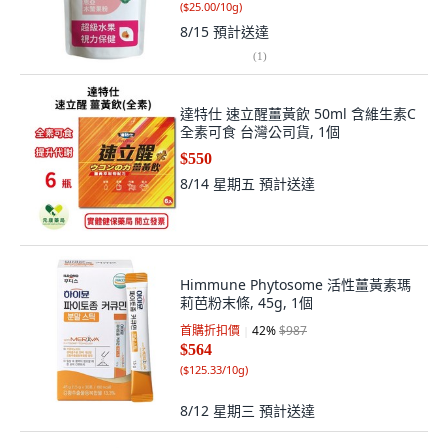
(
$25.00/10g
)
8/15
預計送達
(
1
)
達特仕 速立醒薑黃飲 50ml 含維生素C
全素可食 台灣公司貨, 1個
$550
8/14 星期五
預計送達
Himmune Phytosome 活性薑黃素瑪
莉芭粉末條, 45g, 1個
首購折扣價
42
%
$987
$564
(
$125.33/10g
)
8/12 星期三
預計送達