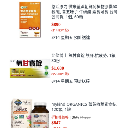
悠活原力 微米薑黃朝鮮薊植物膠囊60
粒/瓶 含五味子 牛磺酸 素食可食 台灣
公司貨, 1個, 60顆
$890
(
$14.83/1錠
)
8/14 星期五
預計送達
北條博士 氧甘寶錠 護肝.抗疲勞, 1箱,
30份
$1,680
(
$56.00/1錠
)
8/14 星期五
預計送達
mykind ORGANICS 薑黃植萃素食錠,
120顆, 1罐
折扣後價格
36
%
$1,327
$847