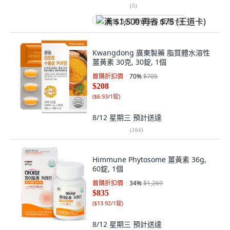
(
5
)
满 $1,500 再省 $75 (王道卡)
Kwangdong 廣東製藥 脂質體水溶性
薑黃素 30克, 30錠, 1個
首購折扣價
70
%
$705
$208
(
$6.93/1錠
)
8/12 星期三
預計送達
(
164
)
Himmune Phytosome 薑黃素 36g,
60錠, 1個
首購折扣價
34
%
$1,269
$835
(
$13.92/1錠
)
8/12 星期三
預計送達