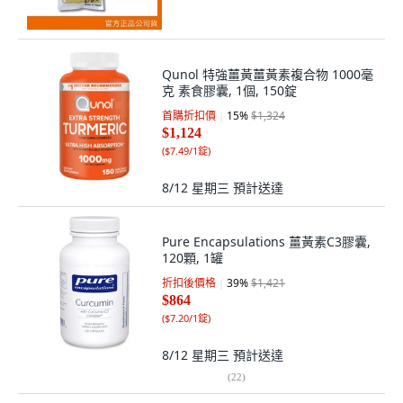
Qunol 特強薑黃薑黃素複合物 1000毫
克 素食膠囊, 1個, 150錠
首購折扣價
15
%
$1,324
$1,124
(
$7.49/1錠
)
8/12 星期三
預計送達
Pure Encapsulations 薑黃素C3膠囊,
120顆, 1罐
折扣後價格
39
%
$1,421
$864
(
$7.20/1錠
)
8/12 星期三
預計送達
(
22
)