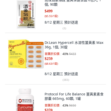
個, 90顆
$499
(
$5.55/1錠
)
8/12 星期三
預計送達
(
1
)
Dr.Lean Hypercell 水溶性薑黃素 Max
36g, 1個, 30錠
首購折扣價
40
%
$433
$259
(
$8.63/1錠
)
8/12 星期三
預計送達
(
161
)
Protocol For Life Balance 薑黃素素食
膠囊 665mg, 60顆, 1罐
首購折扣價
43
%
$650
$370