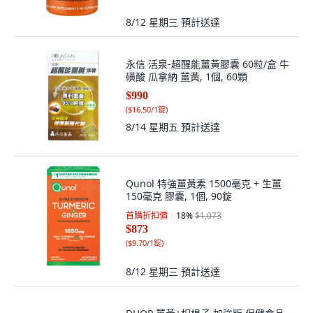
8/12 星期三
預計送達
永信 活泉-超醒能薑黃膠囊 60粒/盒 牛
磺酸 瓜拿納 薑黃, 1個, 60顆
$990
(
$16.50/1錠
)
8/14 星期五
預計送達
Qunol 特強薑黃素 1500毫克 + 生薑
150毫克 膠囊, 1個, 90錠
首購折扣價
18
%
$1,073
$873
(
$9.70/1錠
)
8/12 星期三
預計送達
DHOP 薑黃+枳椇子 加強版 保健食品