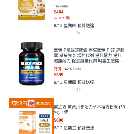
1
%
$489
$484
(
$8.07/1錠
)
8/13 星期四
預計送達
(
1
)
黑瑪卡肌酸鋅膠囊 極濃黑瑪卡 鋅 鋅膠
囊 滋補強身 增強代謝 提升精力 提升
體能耐力 促進能量代謝 呵護生殖健康,
1個（體驗裝）, 60顆
特價
42
%
$699
$399
8/13 星期四
預計送達
(
13
)
醫之方 薑黃丹參活力草本複方粉末 (30
包), 1個
$600
8/12 星期三
預計送達