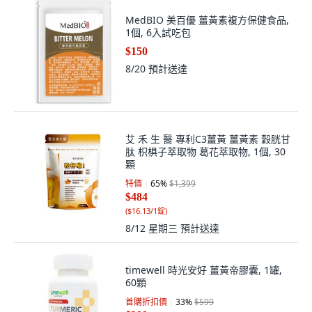
MedBIO 美百優 薑黃素複方保健食品,
1個, 6入試吃包
$150
8/20
預計送達
艾 禾 生 醫 專利C3薑黃 薑黃素 穀胱甘
肽 枳椇子萃取物 葛花萃取物, 1個, 30
顆
特價
65
%
$1,399
$484
(
$16.13/1錠
)
8/12 星期三
預計送達
timewell 時光安好 薑黃帝膠囊, 1罐,
60顆
首購折扣價
33
%
$599