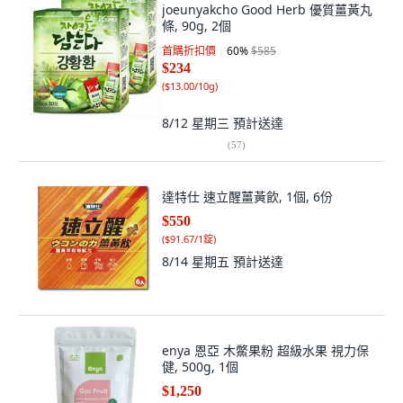
joeunyakcho Good Herb 優質薑黃丸
條, 90g, 2個
首購折扣價
60
%
$585
$234
(
$13.00/10g
)
8/12 星期三
預計送達
(
57
)
達特仕 速立醒薑黃飲, 1個, 6份
$550
(
$91.67/1錠
)
8/14 星期五
預計送達
enya 恩亞 木鱉果粉 超級水果 視力保
健, 500g, 1個
$1,250