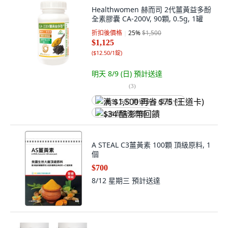
Healthwomen 赫而司 2代薑黃益多酚
全素膠囊 CA-200V, 90顆, 0.5g, 1罐
折扣後價格
25
%
$1,500
$1,125
(
$12.50/1錠
)
明天 8/9 (日)
預計送達
(
3
)
满 $1,500 再省 $75 (王道卡)
$34 酷澎幣回饋
A STEAL C3薑黃素 100顆 頂級原料, 1
個
$700
8/12 星期三
預計送達