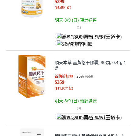
$399
(
$6.65/1錠
)
明天 8/9 (日)
預計送達
(
1
)
满 $1,500 再省 $75 (王道卡)
$2 酷澎幣回饋
順天本草 薑黃悠干膠囊, 30顆, 0.4g, 1
盒
首購折扣價
35
%
$559
$359
(
$11.97/1錠
)
明天 8/9 (日)
預計送達
(
3
)
满 $1,500 再省 $75 (王道卡)
琉球酒豪傳說 薑黃保健食品 6包入, 1