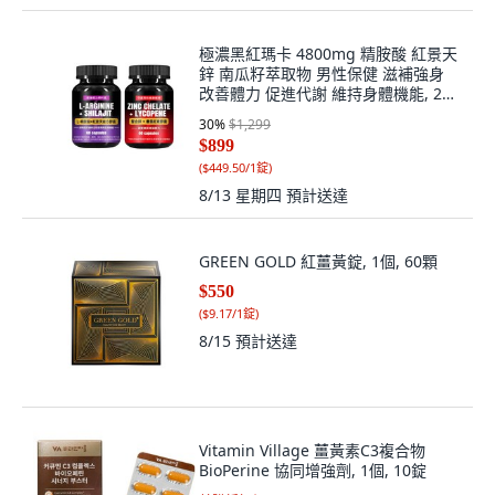
極濃黑紅瑪卡 4800mg 精胺酸 紅景天
鋅 南瓜籽萃取物 男性保健 滋補強身
改善體力 促進代謝 維持身體機能, 2個,
1份
30
%
$1,299
$899
(
$449.50/1錠
)
8/13 星期四
預計送達
GREEN GOLD 紅薑黃錠, 1個, 60顆
$550
(
$9.17/1錠
)
8/15
預計送達
Vitamin Village 薑黃素C3複合物
BioPerine 協同增強劑, 1個, 10錠