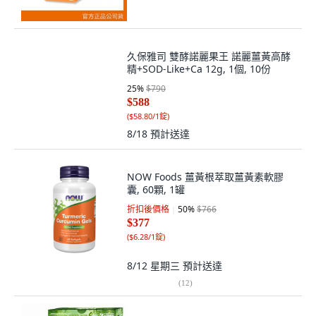
久保雅司 雙酵諾麗果王 諾麗薑黃高酵
精+SOD-Like+Ca 12g, 1個, 10份
25
%
$790
$588
(
$58.80/1錠
)
8/18
預計送達
NOW Foods 薑黃根萃取薑黃素軟膠
囊, 60顆, 1罐
折扣後價格
50
%
$766
$377
(
$6.28/1錠
)
8/12 星期三
預計送達
(
12
)