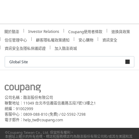
Investor Relations
關於酷澎
Coupang使用者條款
退換貨政策
信任管理中心
顧客隱私權政策通知
安心購物
資訊安全
資訊安全及隱私保護認證
加入酷澎商城
Global Site
公司名稱：酷澎股份有限公司
聯繫地址：11049 台北市信義區信義路五段7號13樓之1
統編：91002999
客服中心：0809-088-810 (免費) / 02-5592-7298
電子郵件：help_tw@coupang.com
©Coupang Taiwan Co., Ltd. 保留所有權利。
本網站上顯示的所有商標、標誌和服務標誌均為酷澎股份有限公司和/或其在美國和其