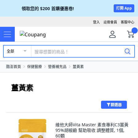
領取您的
$200
首購優惠卷!
打開 App
登入
註冊會員
客服中心
全部
酷澎首頁
保健醫療
營養補充品
薑黃素
薑黃素
篩選器
維他大師Vita Master 素食專利C3薑黃
95%胡椒鹼 幫助吸收 調整體質, 1個,
60顆