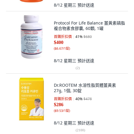
8/12 星期三
預計送達
Protocol For Life Balance 薑黃素磷脂
複合物素食膠囊, 60顆, 1罐
首購折扣價
41
%
$680
$400
(
$6.67/1錠
)
8/12 星期三
預計送達
(
2
)
Dr.ROOTEM 水溶性脂質體薑黃素
27g, 1個, 30錠
首購折扣價
40
%
$478
$286
(
$9.53/1錠
)
8/12 星期三
預計送達
(
2100
)