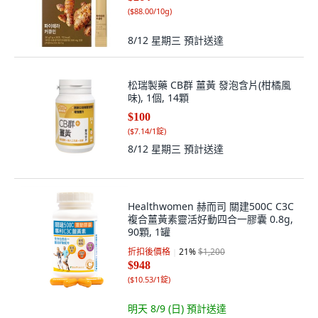
(
$88.00/10g
)
8/12 星期三
預計送達
松瑞製藥 CB群 薑黃 發泡含片(柑橘風
味), 1個, 14顆
$100
(
$7.14/1錠
)
8/12 星期三
預計送達
Healthwomen 赫而司 關建500C C3C
複合薑黃素靈活好動四合一膠囊 0.8g,
90顆, 1罐
折扣後價格
21
%
$1,200
$948
(
$10.53/1錠
)
明天 8/9 (日)
預計送達