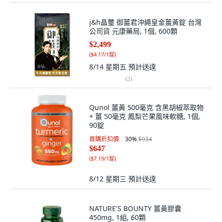
j&h晶璽 御薑君沖繩皇金薑黃錠 台灣
公司貨 元康藥局, 1個, 600顆
$2,499
(
$4.17/1錠
)
8/14 星期五
預計送達
(
2
)
Qunol 薑黃 500毫克 含黑胡椒萃取物
+ 薑 50毫克 鳳梨芒果風味軟糖, 1個,
90錠
首購折扣價
30
%
$934
$647
(
$7.19/1錠
)
8/12 星期三
預計送達
NATURE'S BOUNTY 薑黃膠囊
450mg, 1組, 60顆