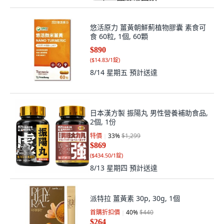
悠活原力 薑黃朝鮮薊植物膠囊 素食可
食 60粒, 1個, 60顆
$890
(
$14.83/1錠
)
8/14 星期五
預計送達
日本漢方製 振陽丸 男性營養補助食品,
2個, 1份
特價
33
%
$1,299
$869
(
$434.50/1錠
)
8/13 星期四
預計送達
派特拉 薑黃素 30p, 30g, 1個
首購折扣價
40
%
$440
$264