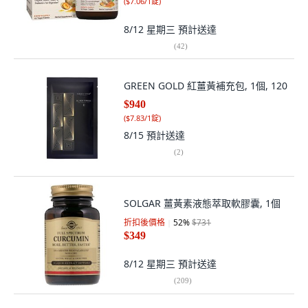
(
$7.06/1錠
)
8/12 星期三
預計送達
(
42
)
GREEN GOLD 紅薑黃補充包, 1個, 120
$940
(
$7.83/1錠
)
8/15
預計送達
(
2
)
SOLGAR 薑黃素液態萃取軟膠囊, 1個
折扣後價格
52
%
$731
$349
8/12 星期三
預計送達
(
209
)