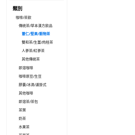
類別
咖啡/茶飲
傳統茶/草本漢方飲品
薏仁/堅果/穀物茶
雙和茶/生薑/肉桂茶
人蔘茶/紅蔘茶
其他傳統茶
即溶咖啡
咖啡原豆/生豆
膠囊/冰滴/濾掛式
其他咖啡
即溶茶/茶包
茶葉
奶茶
水果茶