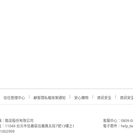
信任管理中心
顧客隱私權政策通知
安心購物
資訊安全
資訊安
稱：酷澎股份有限公司
客服中心：0809-088-
：11049 台北市信義區信義路五段7號13樓之1
電子郵件：help_tw
002999