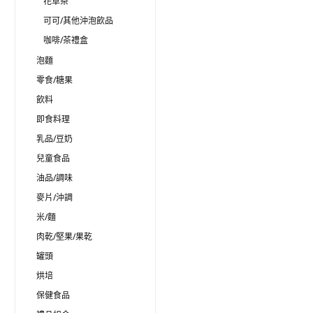
花草茶
可可/其他沖泡飲品
咖啡/茶禮盒
泡麵
零食/糖果
飲料
即食料理
乳品/豆奶
兒童食品
油品/調味
麥片/沖調
米/麵
肉乾/堅果/果乾
罐頭
烘培
保健食品