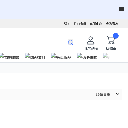
登入
註冊會員
客服中心
成為賣家
我的酷澎
購物車
文具圖書
食品飲料
生活用品
女性服飾
運動戶外
60
每頁筆