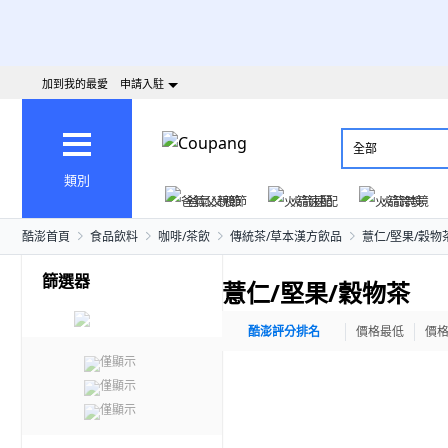
加到我的最愛
申請入駐
全部
類別
爸氣父親節
火箭速配
火箭跨境
酷澎首頁
食品飲料
咖啡/茶飲
傳統茶/草本漢方飲品
薏仁/堅果/穀物
篩選器
薏仁/堅果/穀物茶
酷澎評分排名
價格最低
價
僅顯示
僅顯示
僅顯示