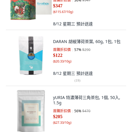
首購折扣價
36
%
$547
$347
(
$115.67/10g
)
8/12 星期三
預計送達
DARAN 胡椒薄荷茶葉, 60g, 1包, 1包
首購折扣價
57
%
$290
$122
(
$20.33/10g
)
8/12 星期三
預計送達
(
19
)
yURIA 特濃薄荷三角茶包, 1個, 50入,
1.5g
首購折扣價
56
%
$470
$205
(
$27.33/10g
)