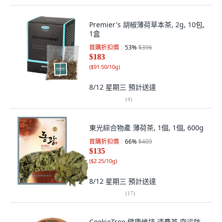
Premier's 胡椒薄荷草本茶, 2g, 10包,
1盒
首購折扣價
53
%
$396
$183
(
$91.50/10g
)
8/12 星期三
預計送達
(
4
)
東光綜合物產 薄荷茶, 1個, 1個, 600g
首購折扣價
66
%
$409
$135
(
$2.25/10g
)
8/12 星期三
預計送達
(
17
)
CookieTree 健康維持 清費茶 空污防