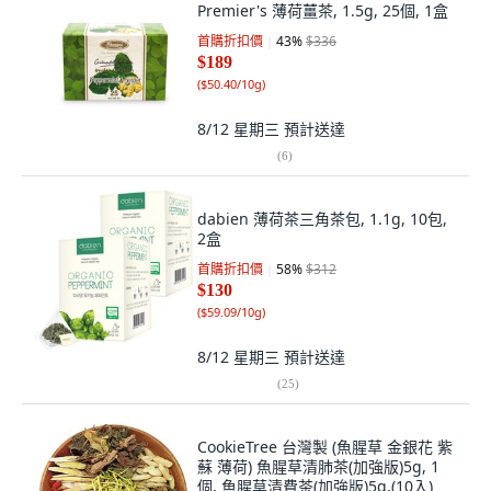
Premier's 薄荷薑茶, 1.5g, 25個, 1盒
首購折扣價
43
%
$336
$189
(
$50.40/10g
)
8/12 星期三
預計送達
(
6
)
dabien 薄荷茶三角茶包, 1.1g, 10包,
2盒
首購折扣價
58
%
$312
$130
(
$59.09/10g
)
8/12 星期三
預計送達
(
25
)
CookieTree 台灣製 (魚腥草 金銀花 紫
蘇 薄荷) 魚腥草清肺茶(加強版)5g, 1
個, 魚腥草清費茶(加強版)5g,(10入)