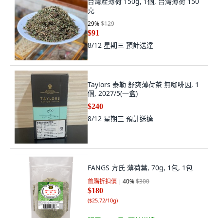
台灣產薄荷 150g, 1個, 台灣薄荷 150
克
29
%
$129
$91
8/12 星期三
預計送達
Taylors 泰勒 舒爽薄荷茶 無咖啡因, 1
個, 2027/5(一盒)
$240
8/12 星期三
預計送達
FANGS 方氏 薄荷葉, 70g, 1包, 1包
首購折扣價
40
%
$300
$180
(
$25.72/10g
)