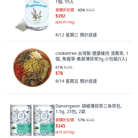
1個, 55入
首購折扣價
40
%
$320
$192
(
$34.91/10g
)
8/12 星期三
預計送達
cookietree 台灣製 健康維持 清費茶, 1
個, 魚腥草-桑葉薄荷茶5g,小包裝(5入)
61
%
$200
$78
8/14 星期五
預計送達
Danongwon 胡椒薄荷茶三角茶包,
1.5g, 25包, 2袋
首購折扣價
57
%
$345
$145
(
$19.33/10g
)