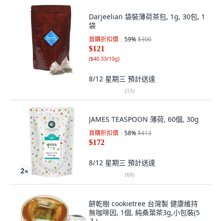
Darjeelian 袋裝薄荷茶包, 1g, 30包, 1
袋
首購折扣價
59
%
$300
$121
(
$40.33/10g
)
8/12 星期三
預計送達
(
13
)
JAMES TEASPOON 薄荷, 60個, 30g
首購折扣價
58
%
$413
$172
8/12 星期三
預計送達
(
69
)
餅乾樹 cookietree 台灣製 健康維持
無咖啡因, 1個, 純桑葉茶3g,小包裝(5