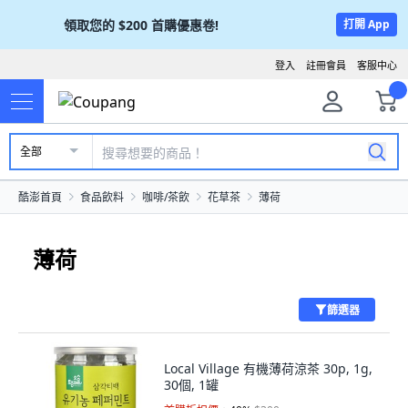
領取您的
$200
首購優惠卷!
打開 App
登入
註冊會員
客服中心
全部
酷澎首頁
食品飲料
咖啡/茶飲
花草茶
薄荷
薄荷
篩選器
Local Village 有機薄荷涼茶 30p, 1g,
30個, 1罐