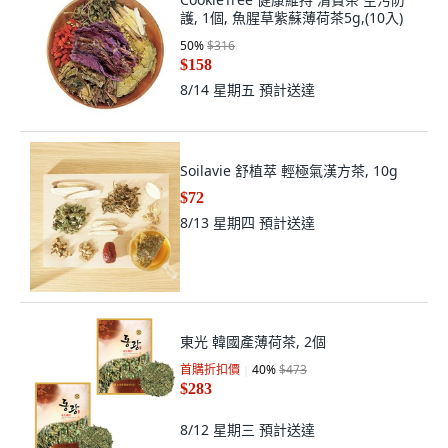
護, 1個, 魚腥草紫蘇薄荷茶5g,(10入)
50
%
$316
$158
8/14 星期五
預計送達
Soilavie 舒植萃 輕極氣漢方茶, 10g
$72
8/13 星期四
預計送達
東光 韓國產薄荷茶, 2個
首購折扣價
40
%
$473
$283
8/12 星期三
預計送達