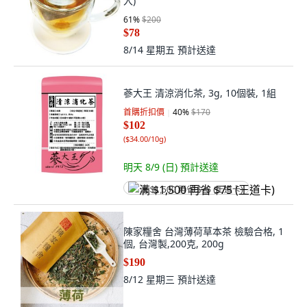
入)
61
%
$200
$78
8/14 星期五
預計送達
蔘大王 清涼消化茶, 3g, 10個裝, 1組
首購折扣價
40
%
$170
$102
(
$34.00/10g
)
明天 8/9 (日)
預計送達
满 $1,500 再省 $75 (王道卡)
陳家糧舍 台灣薄荷草本茶 檢驗合格, 1
個, 台灣製,200克, 200g
$190
8/12 星期三
預計送達