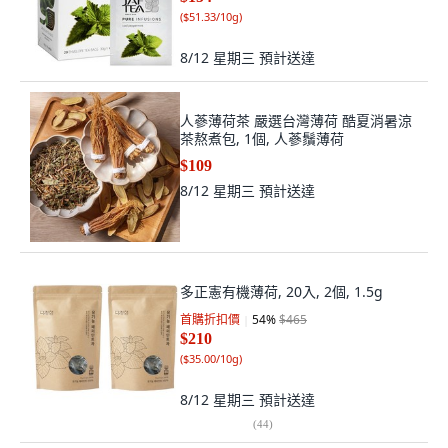
(
$51.33/10g
)
8/12 星期三
預計送達
人蔘薄荷茶 嚴選台灣薄荷 酷夏消暑涼
茶熬煮包, 1個, 人蔘鬚薄荷
$109
8/12 星期三
預計送達
多正憲有機薄荷, 20入, 2個, 1.5g
首購折扣價
54
%
$465
$210
(
$35.00/10g
)
8/12 星期三
預計送達
(
44
)