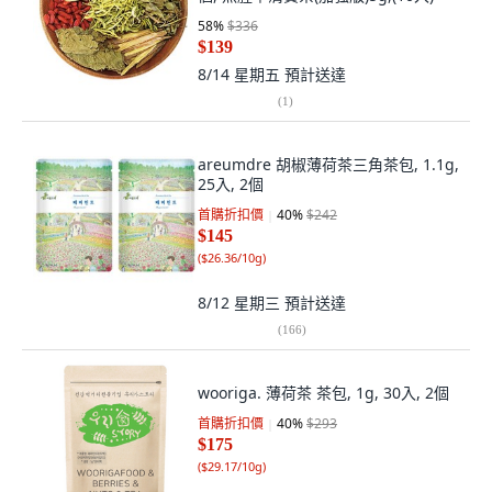
58
%
$336
$139
8/14 星期五
預計送達
(
1
)
areumdre 胡椒薄荷茶三角茶包, 1.1g,
25入, 2個
首購折扣價
40
%
$242
$145
(
$26.36/10g
)
8/12 星期三
預計送達
(
166
)
wooriga. 薄荷茶 茶包, 1g, 30入, 2個
首購折扣價
40
%
$293
$175
(
$29.17/10g
)