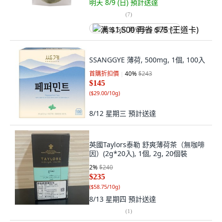
明天 8/9 (日)
預計送達
(
7
)
满 $1,500 再省 $75 (王道卡)
SSANGGYE 薄荷, 500mg, 1個, 100入
首購折扣價
40
%
$243
$145
(
$29.00/10g
)
8/12 星期三
預計送達
英國Taylors泰勒 舒爽薄荷茶（無咖啡
因）(2g*20入), 1個, 2g, 20個裝
2
%
$240
$235
(
$58.75/10g
)
8/13 星期四
預計送達
(
1
)