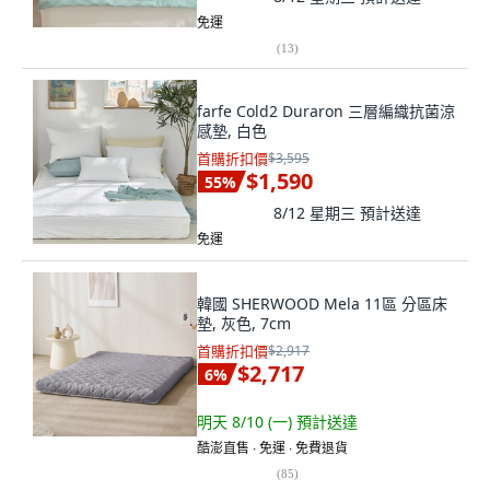
免運
(
13
)
farfe Cold2 Duraron 三層編織抗菌涼
感墊, 白色
首購折扣價
$3,595
$1,590
55
%
8/12 星期三
預計送達
免運
韓國 SHERWOOD Mela 11區 分區床
墊, 灰色, 7cm
首購折扣價
$2,917
$2,717
6
%
明天 8/10 (一)
預計送達
酷澎直售 ∙ 免運 ∙ 免費退貨
(
85
)