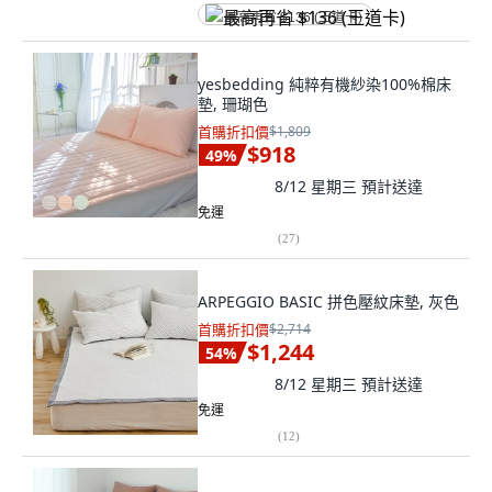
最高再省 $136 (王道卡)
yesbedding 純粹有機紗染100%棉床
墊, 珊瑚色
首購折扣價
$1,809
$918
49
%
8/12 星期三
預計送達
免運
(
27
)
ARPEGGIO BASIC 拼色壓紋床墊, 灰色
首購折扣價
$2,714
$1,244
54
%
8/12 星期三
預計送達
免運
(
12
)