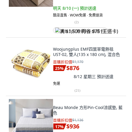
明天 8/10 (一)
預計送達
酷澎直售 ∙ WOW免運 ∙ 免費退貨
(
2
)
满 $1,500 再省 $75 (王道卡)
Woojungplus EMF四葉草電熱毯
UST-02, 雙人(135 x 180 cm), 混合色
首購折扣價
$1,170
$876
25
%
8/12 星期三
預計送達
免運
(
21
)
Beau Monde 方形Pin-Cool涼感墊, 藍
色
首購折扣價
$1,136
$936
17
%