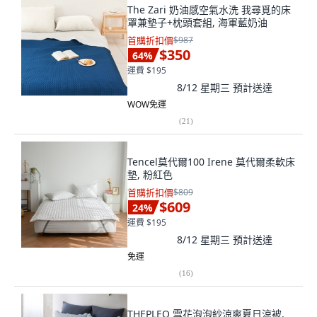
The Zari 奶油感空氣水洗 我尋覓的床
罩兼墊子+枕頭套組, 海軍藍奶油
首購折扣價
$987
$350
64
%
運費 $195
8/12 星期三
預計送達
WOW免運
(
21
)
Tencel莫代爾100 Irene 莫代爾柔軟床
墊, 粉紅色
首購折扣價
$809
$609
24
%
運費 $195
8/12 星期三
預計送達
免運
(
16
)
THEPLEO 雪花泡泡紗涼爽夏日涼被,