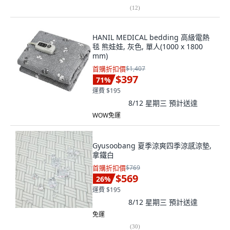
(
12
)
HANIL MEDICAL bedding 高級電熱
毯 熊娃娃, 灰色, 單人(1000 x 1800
mm)
首購折扣價
$1,407
$397
71
%
運費 $195
8/12 星期三
預計送達
WOW免運
Gyusoobang 夏季涼爽四季涼感涼墊,
拿鐵白
首購折扣價
$769
$569
26
%
運費 $195
8/12 星期三
預計送達
免運
(
30
)