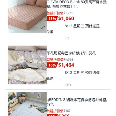
OLIVIA DECO Blank 80支高密度水洗
墊, 布魯克林磚紅色
首購折扣價
$1,260
$1,060
15
%
8/12 星期三
預計送達
免運
(
7
)
印花鬆緊帶固定絎縫床墊, 葵花
首購折扣價
$1,763
$1,464
16
%
8/12 星期三
預計送達
免運
(
343
)
gBEDDING 貓咪印花夏季泡泡紗薄墊,
藍色
首購折扣價
$467