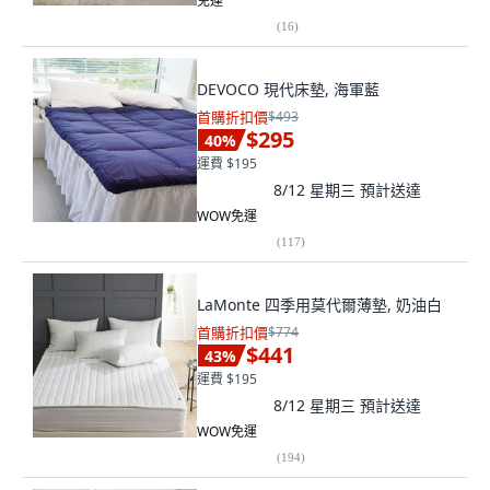
免運
(
16
)
DEVOCO 現代床墊, 海軍藍
首購折扣價
$493
$295
40
%
運費 $195
8/12 星期三
預計送達
WOW免運
(
117
)
LaMonte 四季用莫代爾薄墊, 奶油白
首購折扣價
$774
$441
43
%
運費 $195
8/12 星期三
預計送達
WOW免運
(
194
)