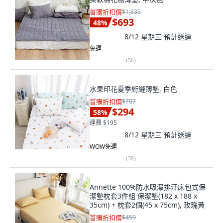
首購折扣價
$1,335
$693
48
%
8/12 星期三
預計送達
免運
(
56
)
水果印花夏季絎縫薄墊, 白色
首購折扣價
$707
$294
58
%
運費 $195
8/12 星期三
預計送達
WOW免運
(
39
)
Annette 100%防水吸濕排汗床包式保
潔墊枕套3件組 保潔墊(182 x 188 x
35cm) + 枕套2個(45 x 75cm), 玫瑰黃
首購折扣價
$459