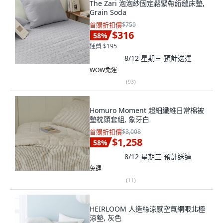
The Zari 泡泡紗固定鬆緊帶絎縫床墊,
Grain Soda
首購折扣價
$759
$316
58
%
運費 $195
8/12 星期三
預計送達
WOW免運
(
93
)
Homuro Moment 超細纖維日常棉被
墊枕頭套組, 象牙白
首購折扣價
$3,008
$1,258
58
%
8/12 星期三
預計送達
免運
(
11
)
HEIRLOOM 人造絲涼感空氣網眼北極
涼墊, 灰色