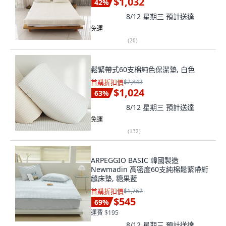
$1,032
42
%
8/12 星期三
預計送達
免運
(
20
)
鬆緊帶式60支棉純色保潔墊, 白色
首購折扣價
$2,843
$1,024
63
%
8/12 星期三
預計送達
免運
(
132
)
ARPEGGIO BASIC 韓國製造
Newmadin 高密度60支純棉鬆緊帶絎
縫床墊, 糖果藍
首購折扣價
$1,762
$545
69
%
運費 $195
8/12 星期三
預計送達