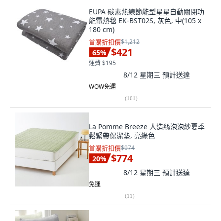
EUPA 碳素熱線節能型星星自動關閉功
能電熱毯 EK-BST02S, 灰色, 中(105 x
180 cm)
首購折扣價
$1,212
$421
65
%
運費 $195
8/12 星期三
預計送達
WOW免運
(
161
)
La Pomme Breeze 人造絲泡泡紗夏季
鬆緊帶保潔墊, 亮綠色
首購折扣價
$974
$774
20
%
8/12 星期三
預計送達
免運
(
11
)