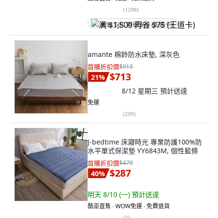
(
1298
)
满 $1,500 再省 $75 (王道卡)
amante 棉鈴防水床墊, 深灰色
首購折扣價
$913
$713
21
%
8/12 星期三
預計送達
免運
(
209
)
J-bedtime 床寢時光 專業防護100%防
水平單式保潔墊 YY6843M, 個性藍條
首購折扣價
$479
$287
40
%
明天 8/10 (一)
預計送達
酷澎直售 ∙ WOW免運 ∙ 免費退貨
(
2
)