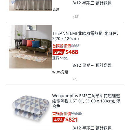
8/12 星期三
預計送達
免運
(
25
)
THEANN EMF北歐風電熱毯, 象牙白,
S(70 x 180cm)
首購折扣價
$668
$468
29
%
運費 $195
8/12 星期三
預計送達
WOW免運
(
3
)
Woojungplus EMF三角形印花超細纖
維電熱毯 UST-01, S(100 x 180cm), 混
合色
首購折扣價
$1,525
$821
46
%
8/12 星期三
預計送達