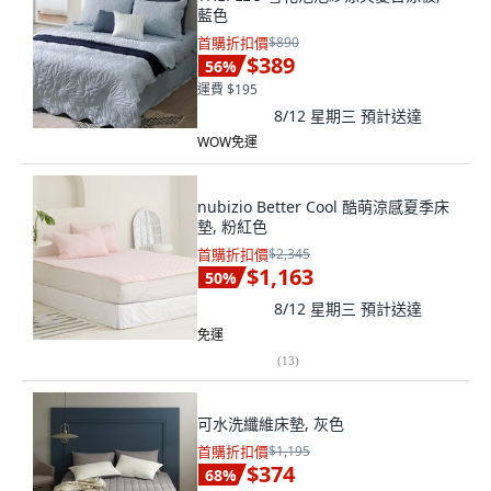
藍色
首購折扣價
$890
$389
56
%
運費 $195
8/12 星期三
預計送達
WOW免運
nubizio Better Cool 酷萌涼感夏季床
墊, 粉紅色
首購折扣價
$2,345
$1,163
50
%
8/12 星期三
預計送達
免運
(
13
)
可水洗纖維床墊, 灰色
首購折扣價
$1,195
$374
68
%