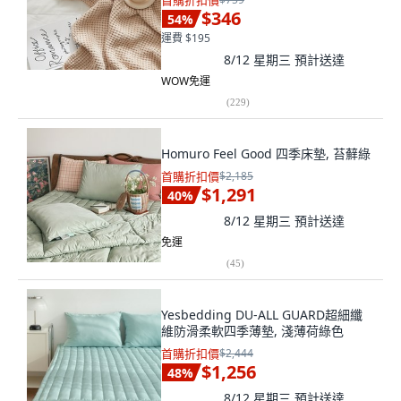
首購折扣價
$346
54
%
運費 $195
8/12 星期三
預計送達
WOW免運
(
229
)
Homuro Feel Good 四季床墊, 苔蘚綠
首購折扣價
$2,185
$1,291
40
%
8/12 星期三
預計送達
免運
(
45
)
Yesbedding DU-ALL GUARD超細纖
維防滑柔軟四季薄墊, 淺薄荷綠色
首購折扣價
$2,444
$1,256
48
%
8/12 星期三
預計送達