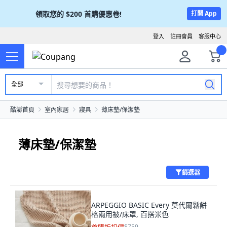
領取您的
$200
首購優惠卷!
打開 App
登入
註冊會員
客服中心
全部
酷澎首頁
室內家居
寢具
薄床墊/保潔墊
薄床墊/保潔墊
篩選器
ARPEGGIO BASIC Every 莫代爾鬆餅
格兩用被/床罩, 百搭米色
$759