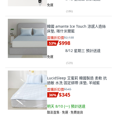
免運
(
186
)
韓國 amante Ice Touch 涼感人造絲
床墊, 喀什米爾藍
首購折扣價
$2,138
$998
53
%
8/12 星期三
預計送達
免運
(
529
)
LucidSleep 艾蜜莉 韓國製造 柔軟 抗
過敏 水洗 固定綁帶 床墊, 羊絨藍
首購折扣價
$545
$345
36
%
明天 8/10 (一)
預計送達
酷澎直售 ∙ 免運 ∙ 免費退貨