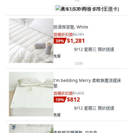
满 $1,500 再省 $75 (王道卡)
防滑保潔墊, White
首購折扣價
$2,101
$1,281
39
%
8/12 星期三
預計送達
免運
(
226
)
I'm bedding Merry 柔軟無塵涼感床
墊
首購折扣價
$1,012
$812
19
%
8/12 星期三
預計送達
免運
柔軟棉花糖薄墊, 中灰色