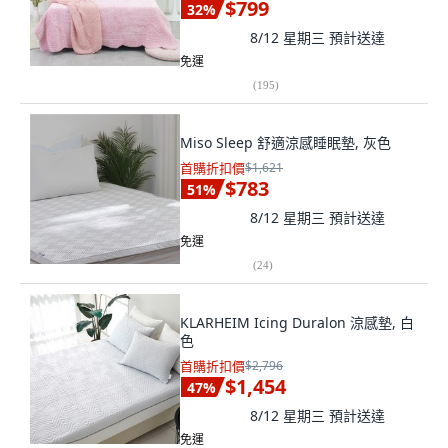
$799
32
%
8/12 星期三
預計送達
免運
(
195
)
Miso Sleep 舒適涼感睡眠墊, 灰色
首購折扣價
$1,621
$783
51
%
8/12 星期三
預計送達
免運
(
24
)
KLARHEIM Icing Duralon 涼感墊, 白
色
首購折扣價
$2,796
$1,454
47
%
8/12 星期三
預計送達
免運