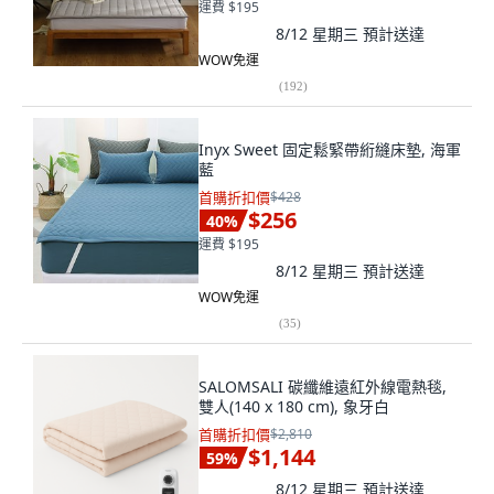
運費 $195
8/12 星期三
預計送達
WOW免運
(
192
)
Inyx Sweet 固定鬆緊帶絎縫床墊, 海軍
藍
首購折扣價
$428
$256
40
%
運費 $195
8/12 星期三
預計送達
WOW免運
(
35
)
SALOMSALI 碳纖維遠紅外線電熱毯,
雙人(140 x 180 cm), 象牙白
首購折扣價
$2,810
$1,144
59
%
8/12 星期三
預計送達