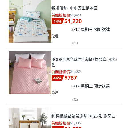
親膚薄墊, 小小野生動物園
首購折扣價
$1,420
$1,220
14
%
8/12 星期三
預計送達
免運
(
21
)
BODRE 素色床罩+床墊+枕頭套, 柔粉
色
首購折扣價
$1,482
$787
46
%
8/12 星期三
預計送達
免運
(
52
)
純棉絎縫鬆緊帶床墊 80支棉, 象牙白
首購折扣價
$1,806