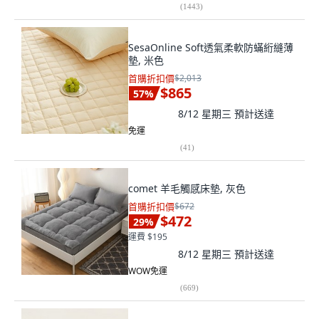
(
1443
)
SesaOnline Soft透氣柔軟防蟎絎縫薄
墊, 米色
首購折扣價
$2,013
$865
57
%
8/12 星期三
預計送達
免運
(
41
)
comet 羊毛觸感床墊, 灰色
首購折扣價
$672
$472
29
%
運費 $195
8/12 星期三
預計送達
WOW免運
(
669
)