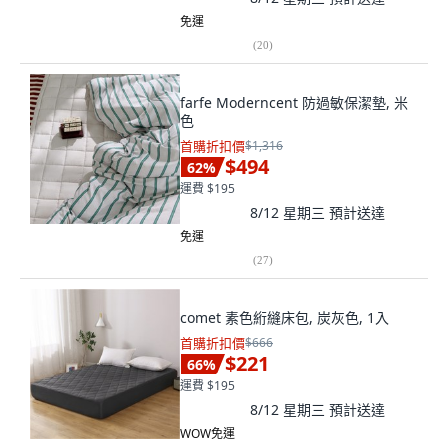
免運
(
20
)
farfe Moderncent 防過敏保潔墊, 米
色
首購折扣價
$1,316
$494
62
%
運費 $195
8/12 星期三
預計送達
免運
(
27
)
comet 素色絎縫床包, 炭灰色, 1入
首購折扣價
$666
$221
66
%
運費 $195
8/12 星期三
預計送達
WOW免運