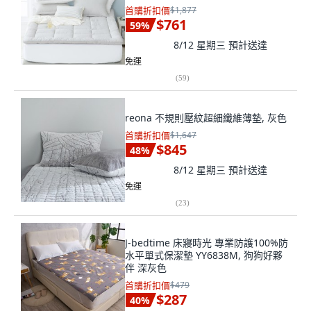
首購折扣價
$1,877
$761
59
%
8/12 星期三
預計送達
免運
(
59
)
reona 不規則壓紋超細纖維薄墊, 灰色
首購折扣價
$1,647
$845
48
%
8/12 星期三
預計送達
免運
(
23
)
J-bedtime 床寢時光 專業防護100%防
水平單式保潔墊 YY6838M, 狗狗好夥
伴 深灰色
首購折扣價
$479
$287
40
%