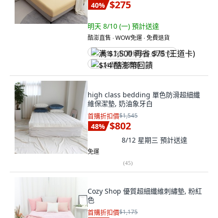
$275
40
%
明天 8/10 (一)
預計送達
酷澎直售 ∙ WOW免運 ∙ 免費退貨
满 $1,500 再省 $75 (王道卡)
$14 酷澎幣回饋
high class bedding 單色防滑超細纖
維保潔墊, 奶油象牙白
首購折扣價
$1,545
$802
48
%
8/12 星期三
預計送達
免運
(
45
)
Cozy Shop 優質超細纖維刺繡墊, 粉紅
色
首購折扣價
$1,175