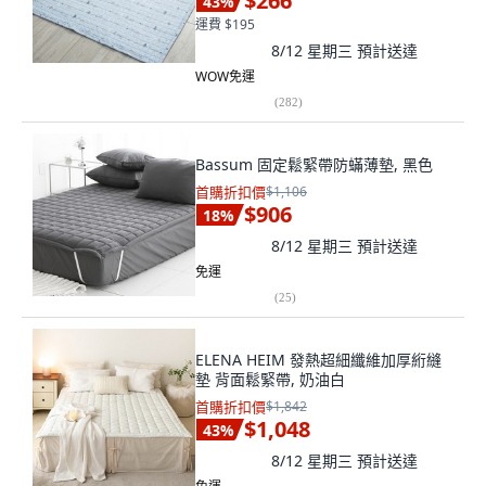
$266
43
%
運費 $195
8/12 星期三
預計送達
WOW免運
(
282
)
Bassum 固定鬆緊帶防蟎薄墊, 黑色
首購折扣價
$1,106
$906
18
%
8/12 星期三
預計送達
免運
(
25
)
ELENA HEIM 發熱超細纖維加厚絎縫
墊 背面鬆緊帶, 奶油白
首購折扣價
$1,842
$1,048
43
%
8/12 星期三
預計送達