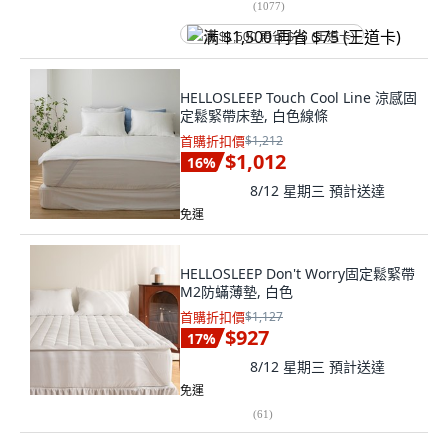
(
1077
)
满 $1,500 再省 $75 (王道卡)
HELLOSLEEP Touch Cool Line 涼感固
定鬆緊帶床墊, 白色線條
首購折扣價
$1,212
$1,012
16
%
8/12 星期三
預計送達
免運
HELLOSLEEP Don't Worry固定鬆緊帶
M2防蟎薄墊, 白色
首購折扣價
$1,127
$927
17
%
8/12 星期三
預計送達
免運
(
61
)