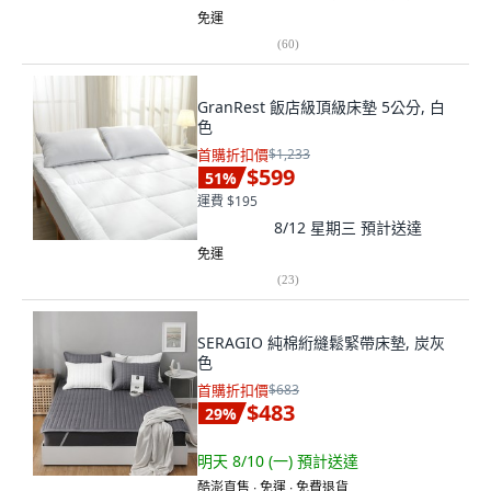
免運
(
60
)
GranRest 飯店級頂級床墊 5公分, 白
色
首購折扣價
$1,233
$599
51
%
運費 $195
8/12 星期三
預計送達
免運
(
23
)
SERAGIO 純棉絎縫鬆緊帶床墊, 炭灰
色
首購折扣價
$683
$483
29
%
明天 8/10 (一)
預計送達
酷澎直售 ∙ 免運 ∙ 免費退貨