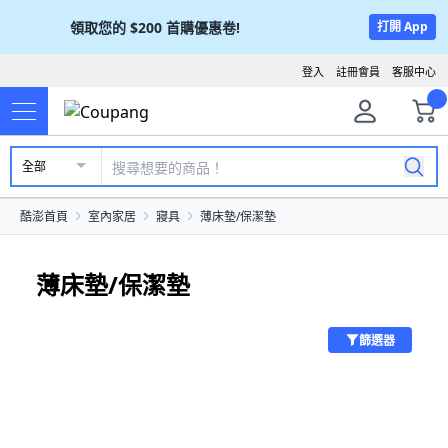
領取您的
$200
首購優惠卷!
打開 App
登入
註冊會員
客服中心
全部
酷澎首頁
室內家居
寢具
薄床墊/保潔墊
薄床墊/保潔墊
篩選器