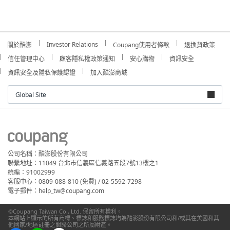
Investor Relations
關於酷澎
Coupang使用者條款
退換貨政策
信任管理中心
顧客隱私權政策通知
安心購物
資訊安全
資訊安全及隱私保護認證
加入酷澎商城
Global Site
公司名稱：酷澎股份有限公司
聯繫地址：11049 台北市信義區信義路五段7號13樓之1
統編：91002999
客服中心：0809-088-810 (免費) / 02-5592-7298
電子郵件：help_tw@coupang.com
©Coupang Taiwan Co., Ltd. 保留所有權利。
本網站上顯示的所有商標、標誌和服務標誌均為酷澎股份有限公司和/或其在美國和其
他國家/地區註冊之關聯公司之所屬財產。