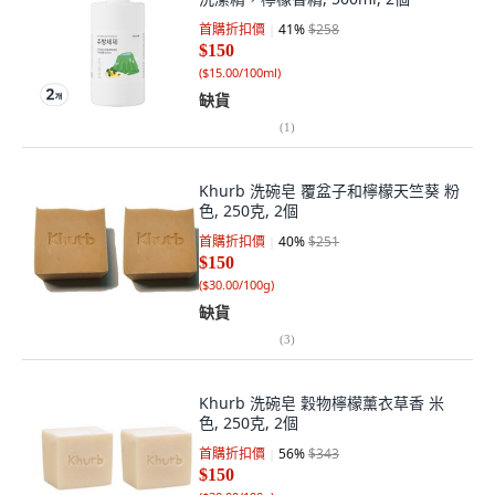
首購折扣價
41
%
$258
$150
(
$15.00/100ml
)
缺貨
(
1
)
Khurb 洗碗皂 覆盆子和檸檬天竺葵 粉
色, 250克, 2個
首購折扣價
40
%
$251
$150
(
$30.00/100g
)
缺貨
(
3
)
Khurb 洗碗皂 穀物檸檬薰衣草香 米
色, 250克, 2個
首購折扣價
56
%
$343
$150