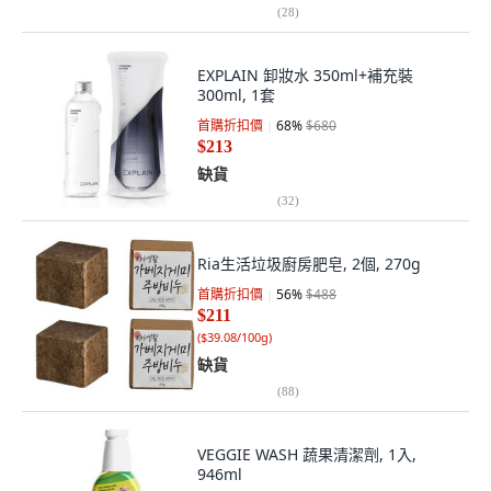
(
28
)
EXPLAIN 卸妝水 350ml+補充裝
300ml, 1套
首購折扣價
68
%
$680
$213
缺貨
(
32
)
Ria生活垃圾廚房肥皂, 2個, 270g
首購折扣價
56
%
$488
$211
(
$39.08/100g
)
缺貨
(
88
)
VEGGIE WASH 蔬果清潔劑, 1入,
946ml