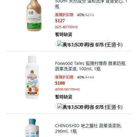
500ml 天然成分 溫和洗淨 寶寶安心, 1
瓶
首購折扣價
40
%
$213
$127
(
$25.40/100ml
)
暫時缺貨
满 $1,500 再省 $75 (王道卡)
Foxwood Tales 狐狸村傳奇 酵素奶瓶
蔬果洗潔液, 100ml, 1瓶
首購折扣價
40
%
$168
$100
(
$100.00/100ml
)
暫時缺貨
满 $1,500 再省 $75 (王道卡)
CHINOSHIO 地之鹽社 蔬果清潔劑,
290ml, 1瓶