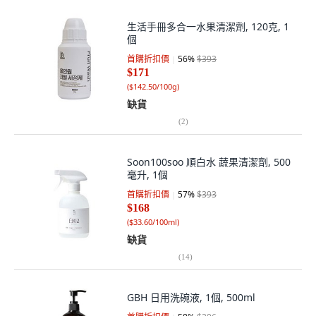
生活手冊多合一水果清潔劑, 120克, 1
個
首購折扣價
56
%
$393
$171
(
$142.50/100g
)
缺貨
(
2
)
Soon100soo 順白水 蔬果清潔劑, 500
毫升, 1個
首購折扣價
57
%
$393
$168
(
$33.60/100ml
)
缺貨
(
14
)
GBH 日用洗碗液, 1個, 500ml