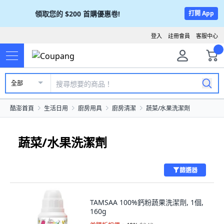
領取您的
$200
首購優惠卷!
打開 App
登入
註冊會員
客服中心
全部
酷澎首頁
生活日用
廚房用具
廚房清潔
蔬菜/水果洗潔劑
蔬菜/水果洗潔劑
篩選器
TAMSAA 100%鈣粉蔬果洗潔劑, 1個,
160g