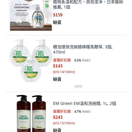
植物系溫和配方，高效潔淨，日本醫師
推薦, 1個
$159
缺貨
糖泡環保洗碗精檸檬馬鞭草, 3個,
470ml
首購折扣價
63
%
$387
$143
(
$10.14/100ml
)
缺貨
(
983
)
EM Green EM溫和洗碗精, 1L, 2個
首購折扣價
47
%
$465
$243
(
$12.15/100ml
)
缺貨