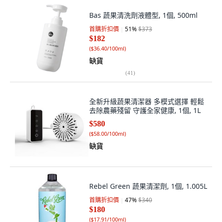
Bas 蔬果清洗劑液體型, 1個, 500ml
首購折扣價
51
%
$373
$182
(
$36.40/100ml
)
缺貨
(
41
)
全新升級蔬果清潔器 多模式選擇 輕鬆
去除農藥殘留 守護全家健康, 1個, 1L
$580
(
$58.00/100ml
)
缺貨
Rebel Green 蔬果清潔劑, 1個, 1.005L
首購折扣價
47
%
$340
$180
(
$17.91/100ml
)