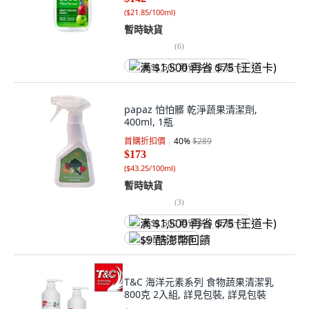
(
$21.85/100ml
)
暫時缺貨
(
6
)
满 $1,500 再省 $75 (王道卡)
papaz 怕怕髒 乾淨蔬果清潔劑,
400ml, 1瓶
首購折扣價
40
%
$289
$173
(
$43.25/100ml
)
暫時缺貨
(
3
)
满 $1,500 再省 $75 (王道卡)
$9 酷澎幣回饋
T&C 海洋元素系列 食物蔬果清潔乳
800克 2入組, 詳見包裝, 詳見包裝