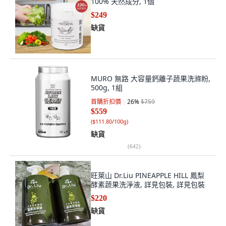
100% 天然成分, 1個
$249
缺貨
MURO 無路 大容量鈣離子蔬果洗滌粉,
500g, 1組
首購折扣價
26
%
$759
$559
(
$111.80/100g
)
缺貨
(
642
)
旺萊山 Dr.Liu PINEAPPLE HILL 鳳梨
酵素蔬果洗淨液, 詳見包裝, 詳見包裝
$220
缺貨