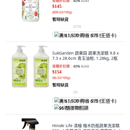
首購折扣價
40
%
$243
$145
(
$90.63/100g
)
暫時缺貨
(
172
)
满 $1,500 再省 $75 (王道卡)
SukGarden 蔬果园 蔬果洗潔精 9.8 x
7.3 x 28.6cm 青玉油柑, 1.28kg, 2瓶
首購折扣價
40
%
$258
$154
(
$6.02/100g
)
暫時缺貨
(
2
)
满 $1,500 再省 $75 (王道卡)
$6 酷澎幣回饋
Hinoki Life 清檜 檜木奶瓶蔬果洗潔精