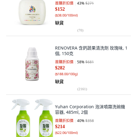
首購折扣價
43
%
$271
$152
(
$38.00/100ml
)
缺貨
(
70
)
RENOVERA 含鈣蔬果清洗劑 玫瑰味, 1
個, 150克
首購折扣價
58
%
$681
$282
(
$188.00/100g
)
缺貨
(
2161
)
Yuhan Corporation 泡沫噴霧洗碗機
容器, 485ml, 2個
首購折扣價
40
%
$358
$214
(
$22.06/100ml
)