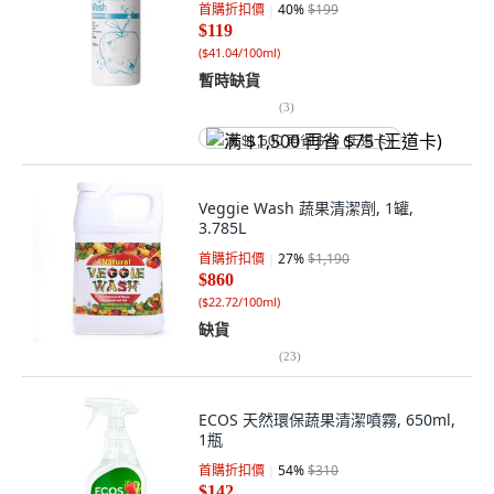
首購折扣價
40
%
$199
$119
(
$41.04/100ml
)
暫時缺貨
(
3
)
满 $1,500 再省 $75 (王道卡)
Veggie Wash 蔬果清潔劑, 1罐,
3.785L
首購折扣價
27
%
$1,190
$860
(
$22.72/100ml
)
缺貨
(
23
)
ECOS 天然環保蔬果清潔噴霧, 650ml,
1瓶
首購折扣價
54
%
$310
$142