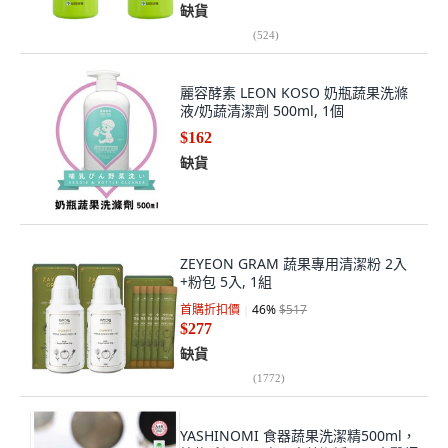
缺貨
(
524
)
麗容酵素 LEON KOSO 奶瓶蔬果洗滌
液/奶蔬清潔劑 500ml, 1個
$162
缺貨
ZEYEON GRAM 蔬果專用清潔粉 2入
+粉包 5入, 1組
首購折扣價
46
%
$517
$277
缺貨
(
1772
)
YASHINOMI 食器蔬果洗潔精500ml，