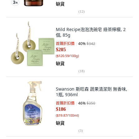
缺貨
(
12
)
Mild Recipe泡泡洗碗皂 綠茶檸檬, 2
個, 85g
首購折扣價
40
%
$342
$205
(
$120.59/100g
)
缺貨
(
18
)
Swanson 斯旺森 蔬果清潔劑 無香味,
1瓶, 936ml
首購折扣價
46
%
$350
$186
(
$19.87/100ml
)
缺貨
(
3
)