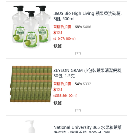
I&US Bio High Living 蘋果香洗碗精,
3個, 500ml
首購折扣價
68
%
$486
$151
(
$10.07/100ml
)
缺貨
(
37
)
ZEYEON GRAM 小包裝蔬果清潔鈣粉,
30包, 1.5克
首購折扣價
54
%
$332
$151
(
$335.56/100ml
)
缺貨
(
72
)
National University 365 水果和蔬菜
洗潔精，檸檬香精, 500ml, 2個