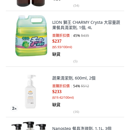
(
54
)
LION 獅王 CHARMY Crysta 大容量蔬
果餐具清潔劑, 1個, 4L
首購折扣價
45
%
$435
$237
(
$5.93/100ml
)
缺貨
(
5
)
蔬果清潔劑, 600ml, 2個
首購折扣價
54
%
$512
$233
(
$19.42/100ml
)
缺貨
(
16
)
Nanostep 餐具洗滌劑, 1.1L, 3個