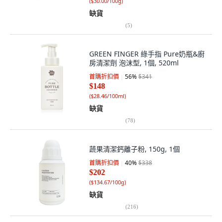
(
$30.00/100g
)
缺貨
(
5
)
GREEN FINGER 綠手指 Pure奶瓶&廚
房清潔劑 泡沫型, 1個, 520ml
首購折扣價
56
%
$341
$148
(
$28.46/100ml
)
缺貨
(
78
)
蔬果清潔鈣離子粉, 150g, 1個
首購折扣價
40
%
$338
$202
(
$134.67/100g
)
缺貨
(
216
)