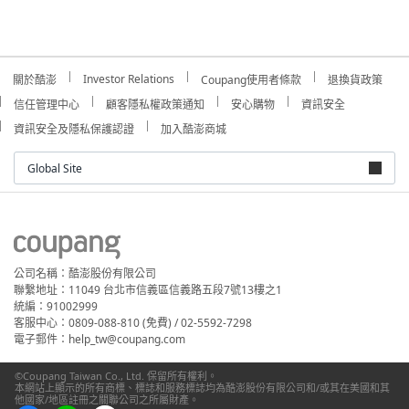
Investor Relations
關於酷澎
Coupang使用者條款
退換貨政策
信任管理中心
顧客隱私權政策通知
安心購物
資訊安全
資訊安全及隱私保護認證
加入酷澎商城
Global Site
公司名稱：酷澎股份有限公司
聯繫地址：11049 台北市信義區信義路五段7號13樓之1
統編：91002999
客服中心：0809-088-810 (免費) / 02-5592-7298
電子郵件：help_tw@coupang.com
©Coupang Taiwan Co., Ltd. 保留所有權利。
本網站上顯示的所有商標、標誌和服務標誌均為酷澎股份有限公司和/或其在美國和其
他國家/地區註冊之關聯公司之所屬財產。