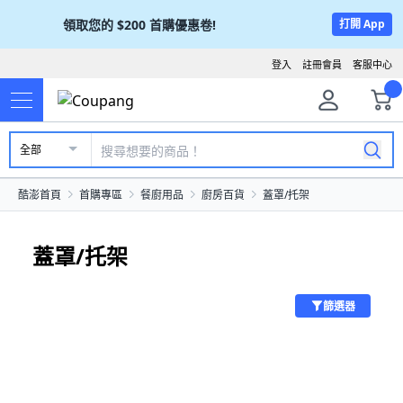
領取您的
$200
首購優惠卷!
打開 App
登入
註冊會員
客服中心
全部
酷澎首頁
首購專區
餐廚用品
廚房百貨
蓋罩/托架
蓋罩/托架
篩選器