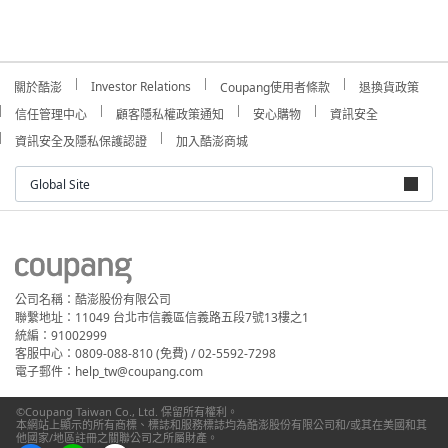
Investor Relations
關於酷澎
Coupang使用者條款
退換貨政策
信任管理中心
顧客隱私權政策通知
安心購物
資訊安全
資訊安全及隱私保護認證
加入酷澎商城
Global Site
公司名稱：酷澎股份有限公司
聯繫地址：11049 台北市信義區信義路五段7號13樓之1
統編：91002999
客服中心：0809-088-810 (免費) / 02-5592-7298
電子郵件：help_tw@coupang.com
©Coupang Taiwan Co., Ltd. 保留所有權利。
本網站上顯示的所有商標、標誌和服務標誌均為酷澎股份有限公司和/或其在美國和其
他國家/地區註冊之關聯公司之所屬財產。