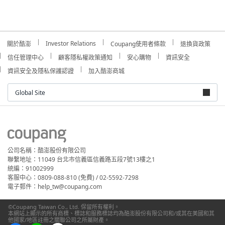
Investor Relations
關於酷澎
Coupang使用者條款
退換貨政策
信任管理中心
顧客隱私權政策通知
安心購物
資訊安全
資訊安全及隱私保護認證
加入酷澎商城
Global Site
公司名稱：酷澎股份有限公司
聯繫地址：11049 台北市信義區信義路五段7號13樓之1
統編：91002999
客服中心：0809-088-810 (免費) / 02-5592-7298
電子郵件：help_tw@coupang.com
©Coupang Taiwan Co., Ltd. 保留所有權利。
本網站上顯示的所有商標、標誌和服務標誌均為酷澎股份有限公司和/或其在美國和其
他國家/地區註冊之關聯公司之所屬財產。