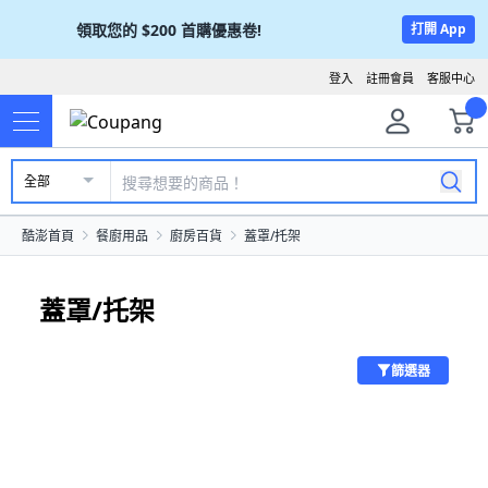
領取您的
$200
首購優惠卷!
打開 App
登入
註冊會員
客服中心
全部
酷澎首頁
餐廚用品
廚房百貨
蓋罩/托架
蓋罩/托架
篩選器