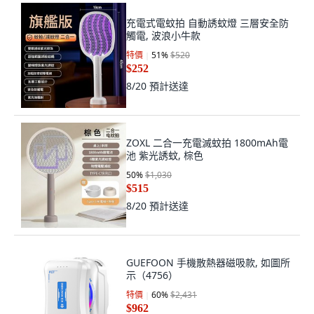
充電式電蚊拍 自動誘蚊燈 三層安全防
觸電, 波浪小牛款
特價
51
%
$520
$252
8/20
預計送達
ZOXL 二合一充電滅蚊拍 1800mAh電
池 紫光誘蚊, 棕色
50
%
$1,030
$515
8/20
預計送達
GUEFOON 手機散熱器磁吸款, 如圖所
示（4756）
特價
60
%
$2,431
$962