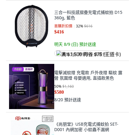
三合一科技感摺疊充電式捕蚊拍 D15
360g, 藍色
首購折扣價
32
%
$616
$416
明天 8/9 (日)
預計送達
满 $1,500 再省 $75 (王道卡)
電擊滅蚊燈 充電款 戶外夜燈 驅蚊 露
營 氛圍燈 母嬰適用, 直插款黑色
50
%
$1,160
$580
8/20
預計送達
《尚朋堂》USB充電式捕蚊拍 SET-
D001 內網加密 小蚊蟲不漏網