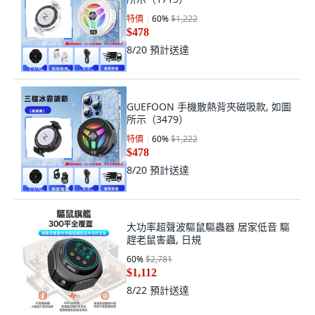
特價
60
%
$1,222
$478
8/20
預計送達
GUEFOON 手機散熱背夾磁吸款, 如圖
所示（3479）
特價
60
%
$1,222
$478
8/20
預計送達
大功率超聲波驅鼠驅蟲器 居家低音 驅
趕老鼠害蟲, 日規
60
%
$2,781
$1,112
8/22
預計送達