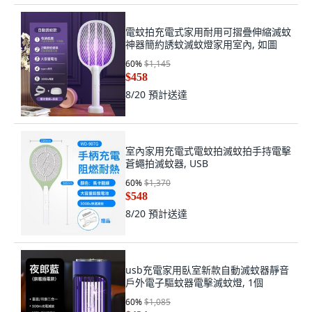
電蚊拍充電式家用耐用可摺疊伸縮滅蚊
神器簡約誘蚊滅蚊燈家用室內, 如圖
60
%
$1,145
$458
8/20
預計送達
室內家用充電式電蚊拍滅蚊拍手持電擊
蒼蠅拍滅蚊器, USB
60
%
$1,370
$548
8/20
預計送達
usb充電家用臥室新款自動滅蚊器靜音
戶外電子驅蚊器電擊滅蚊燈, 1個
60
%
$1,085