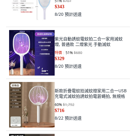
51
%
$707
$343
8/20
預計送達
紫光自動誘蚊電蚊拍二合一家用滅蚊
燈, 普通款 二燈紫光 手動滅蚊
特價
51
%
$680
$329
8/20
預計送達
新款折疊電蚊拍滅蚊燈家用二合一USB
充電式滅蚊拍誘蚊拍電蒼蠅拍, 無規格
60
%
$1,792
$716
8/22
預計送達