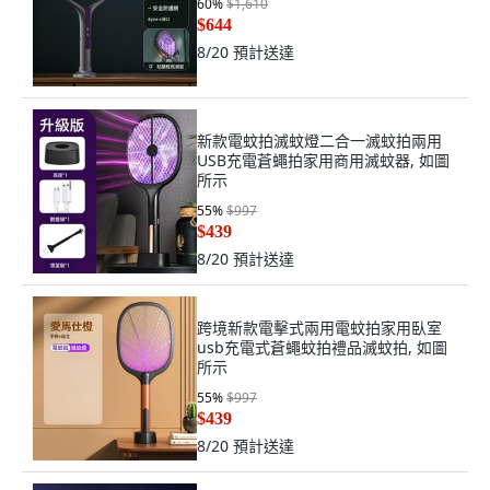
60
%
$1,610
$644
8/20
預計送達
新款電蚊拍滅蚊燈二合一滅蚊拍兩用
USB充電蒼蠅拍家用商用滅蚊器, 如圖
所示
55
%
$997
$439
8/20
預計送達
跨境新款電擊式兩用電蚊拍家用臥室
usb充電式蒼蠅蚊拍禮品滅蚊拍, 如圖
所示
55
%
$997
$439
8/20
預計送達