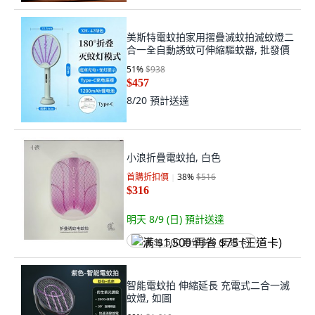
美斯特電蚊拍家用摺疊滅蚊拍滅蚊燈二
合一全自動誘蚊可伸縮驅蚊器, 批發價
51
%
$938
$457
8/20
預計送達
小浪折疊電蚊拍, 白色
首購折扣價
38
%
$516
$316
明天 8/9 (日)
預計送達
满 $1,500 再省 $75 (王道卡)
智能電蚊拍 伸縮延長 充電式二合一滅
蚊燈, 如圖