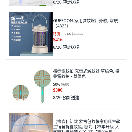
8/20
預計送達
GUEFOON 家用滅蚊燈戶外款, 常規
（4323）
特價
60
%
$1,066
$416
8/20
預計送達
摺疊電蚊拍 充電式滅蚊器 草綠色, 摺
疊電蚊拍 - 草綠色
50
%
$600
$300
8/20
預計送達
【格森】新款 蒙古包蚊帳家用臥室學
生宿舍折疊蚊帳, 哪吒【25年升級-大
空間】網紗頂,0.9米床【寬90x長