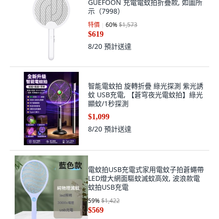
GUEFOON 充電電蚊拍折疊款, 如圖所
示（7998）
特價
60
%
$1,573
$619
8/20
預計送達
智能電蚊拍 旋轉折疊 綠光探測 紫光誘
蚊 USB充電, 【蒼穹夜光電蚊拍】綠光
顯蚊/1秒探測
$1,099
8/20
預計送達
電蚊拍USB充電式家用電蚊子拍蒼蠅帶
LED燈大網面驅蚊滅蚊高效, 波浪款電
蚊拍USB充電
59
%
$1,422
$569