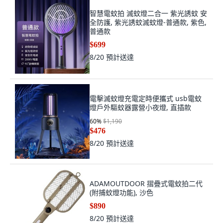
智慧電蚊拍 滅蚊燈二合一 紫光誘蚊 安
全防護, 紫光誘蚊滅蚊燈-普通款, 紫色,
普通款
$699
8/20
預計送達
電擊滅蚊燈充電定時便攜式 usb電蚊
燈戶外驅蚊器露營小夜燈, 直插款
60
%
$1,190
$476
8/20
預計送達
ADAMOUTDOOR 摺疊式電蚊拍二代
(附捕蚊燈功能), 沙色
$890
8/20
預計送達