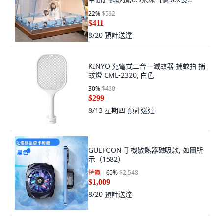
190】單門免安裝
22
%
$532
$411
8/20
預計送達
KINYO 充電式二合一滅蚊器 捕蚊拍 捕
蚊燈 CML-2320, 白色
30
%
$430
$299
8/13 星期四
預計送達
GUEFOON 手機散熱器磁吸款, 如圖所
示（1582）
特價
60
%
$2,548
$1,009
8/20
預計送達