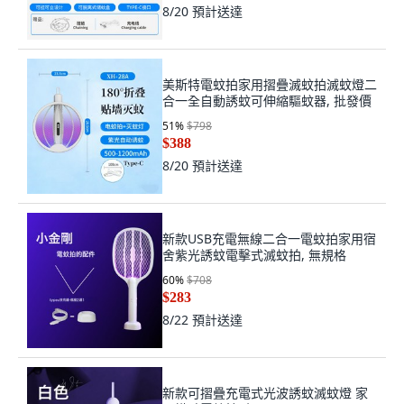
8/20
預計送達
美斯特電蚊拍家用摺疊滅蚊拍滅蚊燈二
合一全自動誘蚊可伸縮驅蚊器, 批發價
51
%
$798
$388
8/20
預計送達
新款USB充電無線二合一電蚊拍家用宿
舍紫光誘蚊電擊式滅蚊拍, 無規格
60
%
$708
$283
8/22
預計送達
新款可摺疊充電式光波誘蚊滅蚊燈 家