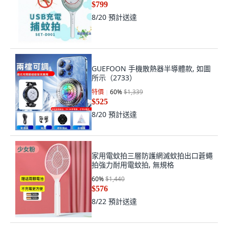
$799
8/20
預計送達
GUEFOON 手機散熱器半導體款, 如圖
所示（2733）
特價
60
%
$1,339
$525
8/20
預計送達
家用電蚊拍三層防護網滅蚊拍出口蒼蠅
拍強力耐用電蚊拍, 無規格
60
%
$1,440
$576
8/22
預計送達