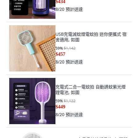
$434
8/20
預計送達
USB充電滅蚊燈電蚊拍 迷你便攜式 宿
舍適用, 如圖
59
%
$1,142
$457
8/20
預計送達
充電式二合一電蚊拍 自動誘蚊紫光燈
鋰電池, 如圖
59
%
$1,122
$449
8/20
預計送達