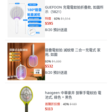
GUEFOON 充電電蚊拍折疊款, 如圖所
示（5821）
特價
60
%
$1,514
$595
8/20
預計送達
摺疊電蚊拍 滅蚊燈 二合一充電式 家
用, 如圖
60
%
$1,330
$532
8/20
預計送達
haogeen 中華豪井 狙擊手電蚊拍 電
池式, 綠色 + 黑色
首購折扣價
40
%
$189
$113