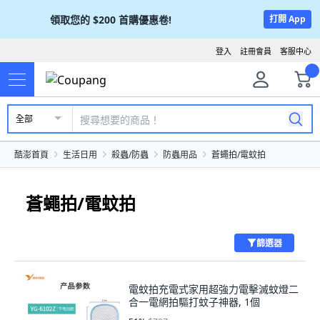
領取您的
$200
首購優惠卷!
打開 App
登入
註冊會員
客服中心
全部
酷澎首頁
生活日用
殺蟲/防蟲
防蟲用品
蒼蠅拍/電蚊拍
蒼蠅拍/電蚊拍
篩選器
電蚊拍充電式家用超強力電擊滅蚊燈二
合一電網拍驅打蚊子神器, 1個