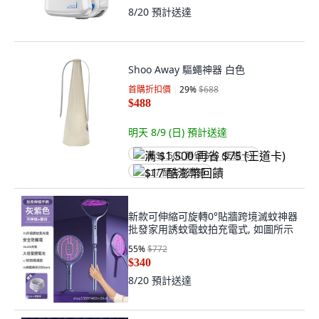
8/20
預計送達
Shoo Away 驅蠅神器 白色
首購折扣價
29
%
$688
$488
明天 8/9 (日)
預計送達
满 $1,500 再省 $75 (王道卡)
$17 酷澎幣回饋
新款可伸縮可旋轉0°貼牆跨境滅蚊神器
批發家用誘蚊電蚊拍充電式, 如圖所示
55
%
$772
$340
8/20
預計送達