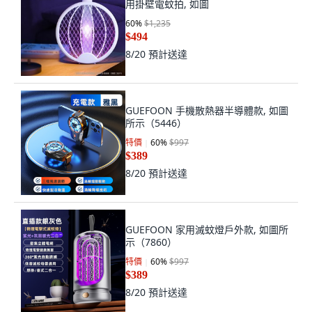
用掛壁電蚊拍, 如圖
60
%
$1,235
$494
8/20
預計送達
GUEFOON 手機散熱器半導體款, 如圖
所示（5446）
特價
60
%
$997
$389
8/20
預計送達
GUEFOON 家用滅蚊燈戶外款, 如圖所
示（7860）
特價
60
%
$997
$389
8/20
預計送達