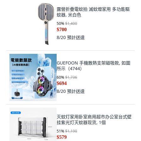
露營折疊電蚊拍 滅蚊燈家用 多功能驅
蚊器, 米白色
50
%
$1,400
$700
8/20
預計送達
GUEFOON 手機散熱支架磁吸款, 如圖
所示（4744）
60
%
$1,736
$694
8/20
預計送達
灭蚊灯家用卧室商用超市办公室台式壁
挂紫光灯灭蚊器现货, 1個
51
%
$1,190
$579