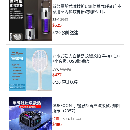
新款電擊式滅蚊燈USB便攜式靜音戶外
家用室內驅蚊神器滅蠅燈, 1個
33
%
$945
$625
8/20
預計送達
充電式強力自動誘蚊滅蚊拍 手持+底座
+小夜燈, USB數據線
59
%
$1,192
$477
8/20
預計送達
GUEFOON 手機散熱背夾磁吸款, 如圖
所示（2357）
特價
60
%
$1,241
$486