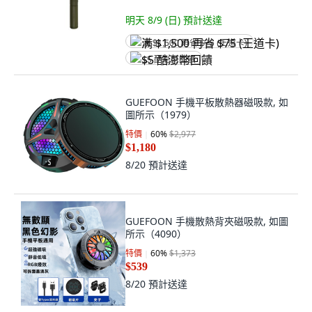
明天 8/9 (日)
預計送達
满 $1,500 再省 $75 (王道卡)
$5 酷澎幣回饋
GUEFOON 手機平板散熱器磁吸款, 如
圖所示（1979）
特價
60
%
$2,977
$1,180
8/20
預計送達
GUEFOON 手機散熱背夾磁吸款, 如圖
所示（4090）
特價
60
%
$1,373
$539
8/20
預計送達