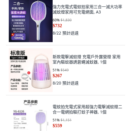
強力充電式電蚊拍家用三合一滅大功率
滅蚊燈家用可充電網面, A3
60
%
$1,830
$732
8/22
預計送達
新款電擊滅蚊燈 充電戶外露營燈 家用
室內驅蚊器誘蒼蠅滅蚊器, 1個
51
%
$549
$267
8/20
預計送達
電蚊拍充電式家用超強力電擊滅蚊燈二
合一電網拍驅打蚊子神器, 1個
51
%
$1,151
$559