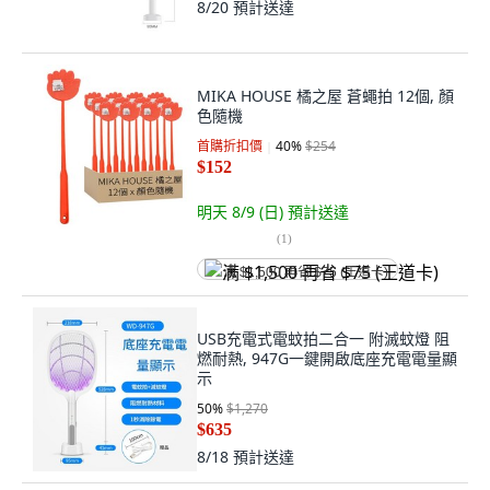
8/20
預計送達
MIKA HOUSE 橘之屋 蒼蠅拍 12個, 顏
色隨機
首購折扣價
40
%
$254
$152
明天 8/9 (日)
預計送達
(
1
)
满 $1,500 再省 $75 (王道卡)
USB充電式電蚊拍二合一 附滅蚊燈 阻
燃耐熱, 947G一鍵開啟底座充電電量顯
示
50
%
$1,270
$635
8/18
預計送達