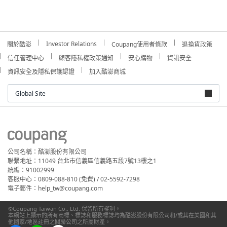
Investor Relations
關於酷澎
Coupang使用者條款
退換貨政策
信任管理中心
顧客隱私權政策通知
安心購物
資訊安全
資訊安全及隱私保護認證
加入酷澎商城
Global Site
公司名稱：酷澎股份有限公司
聯繫地址：11049 台北市信義區信義路五段7號13樓之1
統編：91002999
客服中心：0809-088-810 (免費) / 02-5592-7298
電子郵件：help_tw@coupang.com
©Coupang Taiwan Co., Ltd. 保留所有權利。
本網站上顯示的所有商標、標誌和服務標誌均為酷澎股份有限公司和/或其在美國和其
他國家/地區註冊之關聯公司之所屬財產。