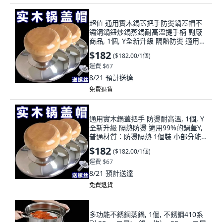
超值 通用實木鍋蓋把手防燙鍋蓋帽不
鏽鋼鍋鈕炒鍋蒸鍋耐高溫提手柄 副廠
商品, 1個, Y全新升級 隔熱防燙 適用
99%的鍋蓋Y,普通材質:防燙隔熱 1個裝
$182
(
$182.00/1個
)
小部分能用
運費 $67
8/21
預計送達
免費退貨
通用實木鍋蓋把手 防燙耐高溫, 1個, Y
全新升級 隔熱防燙 適用99%的鍋蓋Y,
普通材質：防燙隔熱 1個裝 小部分能
用
$182
(
$182.00/1個
)
運費 $67
8/21
預計送達
免費退貨
多功能不銹鋼蒸鍋, 1個, 不銹鋼410系