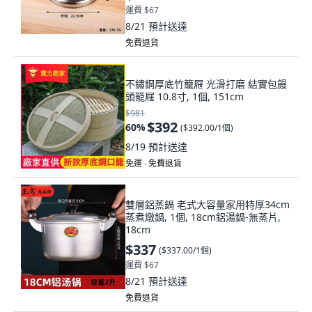
運費 $67
8/21
預計送達
免費退貨
不鏽鋼厚底竹籠屜 光滑打磨 結實包饅
頭籠屜 10.8寸, 1個, 151cm
$981
$392
60
%
(
$392.00/1個
)
8/19
預計送達
免運 ∙ 免費退貨
雙層鋁蒸鍋 老式大容量家用特厚34cm
蒸煮燉鍋, 1個, 18cm鋁湯鍋-無蒸片,
18cm
$337
(
$337.00/1個
)
運費 $67
8/21
預計送達
免費退貨