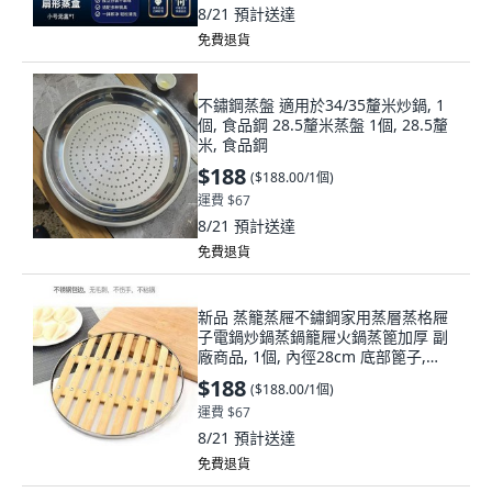
8/21
預計送達
免費退貨
不鏽鋼蒸盤 適用於34/35釐米炒鍋, 1
個, 食品鋼 28.5釐米蒸盤 1個, 28.5釐
米, 食品鋼
$188
(
$188.00/1個
)
運費 $67
8/21
預計送達
免費退貨
新品 蒸籠蒸屜不鏽鋼家用蒸層蒸格屜
子電鍋炒鍋蒸鍋籠屜火鍋蒸篦加厚 副
廠商品, 1個, 內徑28cm 底部篦子,
28cm, 底部篦子
$188
(
$188.00/1個
)
運費 $67
8/21
預計送達
免費退貨