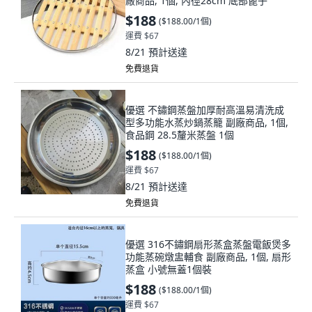
廠商品, 1個, 內徑28cm 底部篦子
$188
(
$188.00/1個
)
運費 $67
8/21
預計送達
免費退貨
優選 不鏽鋼蒸盤加厚耐高溫易清洗成
型多功能水蒸炒鍋蒸籠 副廠商品, 1個,
食品鋼 28.5釐米蒸盤 1個
$188
(
$188.00/1個
)
運費 $67
8/21
預計送達
免費退貨
優選 316不鏽鋼扇形蒸盒蒸盤電飯煲多
功能蒸碗燉盅輔食 副廠商品, 1個, 扇形
蒸盒 小號無蓋1個裝
$188
(
$188.00/1個
)
運費 $67