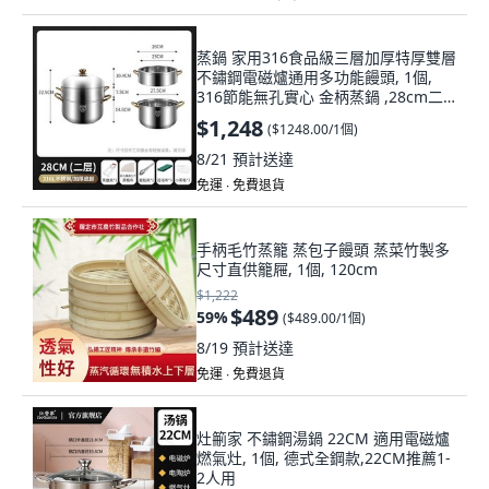
蒸鍋 家用316食品級三層加厚特厚雙層
不鏽鋼電磁爐通用多功能饅頭, 1個,
316節能無孔實心 金柄蒸鍋 ,28cm二
層 1鍋+1格+1蓋
$1,248
(
$1248.00/1個
)
8/21
預計送達
免運 ∙ 免費退貨
手柄毛竹蒸籠 蒸包子饅頭 蒸菜竹製多
尺寸直供籠屜, 1個, 120cm
$1,222
$489
59
%
(
$489.00/1個
)
8/19
預計送達
免運 ∙ 免費退貨
灶䈀家 不鏽鋼湯鍋 22CM 適用電磁爐
燃氣灶, 1個, 德式全鋼款,22CM推薦1-
2人用