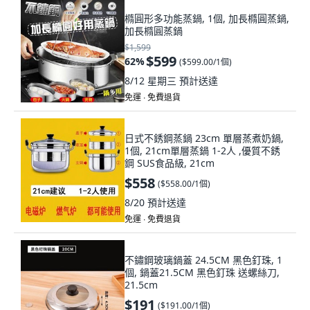
橢圓形多功能蒸鍋, 1個, 加長橢圓蒸鍋,
加長橢圓蒸鍋
$1,599
$599
62
%
(
$599.00/1個
)
8/12 星期三
預計送達
免運 ∙ 免費退貨
日式不銹鋼蒸鍋 23cm 單層蒸煮奶鍋,
1個, 21cm單層蒸鍋 1-2人 ,優質不銹
鋼 SUS食品級, 21cm
$558
(
$558.00/1個
)
8/20
預計送達
免運 ∙ 免費退貨
不鏽鋼玻璃鍋蓋 24.5CM 黑色釘珠, 1
個, 鍋蓋21.5CM 黑色釘珠 送螺絲刀,
21.5cm
$191
(
$191.00/1個
)