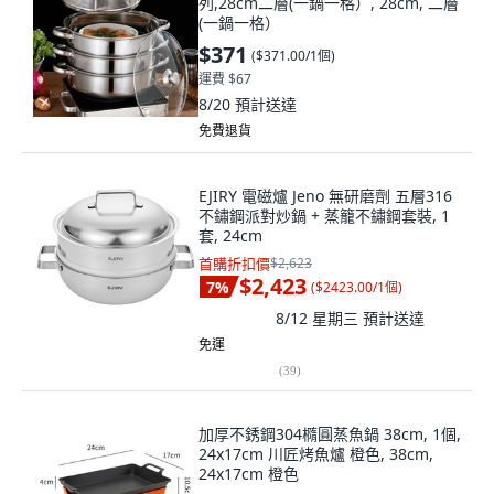
列,28cm二層(一鍋一格）, 28cm, 二層
(一鍋一格）
$371
(
$371.00/1個
)
運費 $67
8/20
預計送達
免費退貨
EJIRY 電磁爐 Jeno 無研磨劑 五層316
不鏽鋼派對炒鍋 + 蒸籠不鏽鋼套裝, 1
套, 24cm
首購折扣價
$2,623
$2,423
7
%
(
$2423.00/1個
)
8/12 星期三
預計送達
免運
(
39
)
加厚不銹鋼304橢圓蒸魚鍋 38cm, 1個,
24x17cm 川匠烤魚爐 橙色, 38cm,
24x17cm 橙色