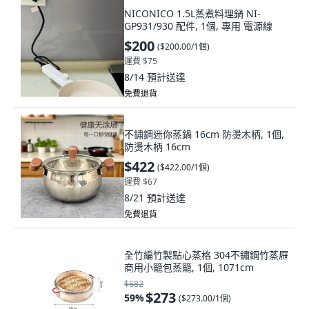
NICONICO 1.5L蒸煮料理鍋 NI-
GP931/930 配件, 1個, 專用 電源線
$200
(
$200.00/1個
)
運費 $75
8/14
預計送達
免費退貨
不鏽鋼迷你蒸鍋 16cm 防燙木柄, 1個,
防燙木柄 16cm
$422
(
$422.00/1個
)
運費 $67
8/21
預計送達
免費退貨
全竹編竹製點心蒸格 304不鏽鋼竹蒸屜
商用小籠包蒸籠, 1個, 1071cm
$682
$273
59
%
(
$273.00/1個
)