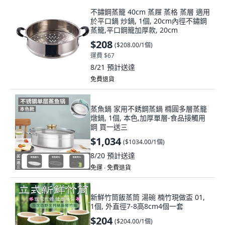
不鏽鋼蒸籠 40cm 蒸屜 蒸格 蒸層 適用
於平口鍋 炒鍋, 1個, 20cm內徑不鏽鋼
蒸籠,平口鋼籠加厚款, 20cm
$208
(
$208.00/1個
)
運費 $67
8/21
預計送達
免費退貨
蒸魚鍋 家用不銹鋼蒸鍋 橢圓多層蒸籠
燉鍋, 1個, 本色,加厚單層-食品接觸用
鋼 買一送三
$1,034
(
$1034.00/1個
)
8/20
預計送達
免運 ∙ 免費退貨
新鮮竹筒飯蒸筒 湯碗 楠竹現做盃 01,
1個, 外直徑7-8高8cm4個一套
$204
(
$204.00/1個
)