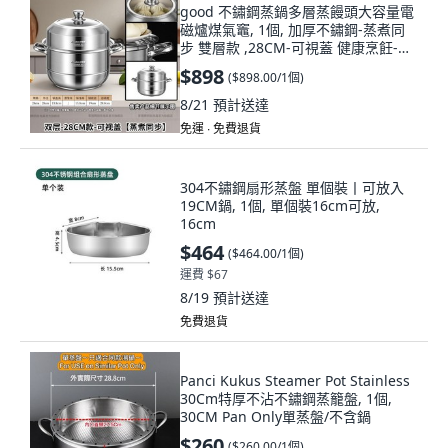
good 不鏽鋼蒸鍋多層蒸饅頭大容量電
磁爐煤氣竈, 1個, 加厚不鏽鋼-蒸煮同
步 雙層款 ,28CM-可視蓋 健康烹飪-暢
吃美味, 28cm
$898
(
$898.00/1個
)
8/21
預計送達
免運 ∙ 免費退貨
304不鏽鋼扇形蒸盤 單個裝丨可放入
19CM鍋, 1個, 單個裝16cm可放,
16cm
$464
(
$464.00/1個
)
運費 $67
8/19
預計送達
免費退貨
Panci Kukus Steamer Pot Stainless
30Cm特厚不沾不鏽鋼蒸籠盤, 1個,
30CM Pan Only單蒸盤/不含鍋
$260
(
$260.00/1個
)