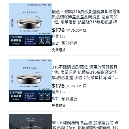
優選 不鏽鋼316扇形蒸盤籠屜蒸格電飯
煲蒸碗保鮮盒蒸盒蒸鍋清倉 副廠商品,
1個, 限量活動 抗菌級316扇形蒸盒特
厚,普通款 味盒 有塑料pp蓋
$176
(
$176.00/1個
)
運費 $67
8/21
預計送達
免費退貨
316不鏽鋼 扇形蒸盒 適用於蒸籠鍋具,
1個, 限量活動 抗菌級316扇形蒸盒特
厚,扇形蒸盒 小號：配帶塑料pp蓋 1個
裝
$176
(
$176.00/1個
)
運費 $67
8/21
預計送達
免費退貨
304不鏽鋼湯鍋 食品級 加厚複合底 煮
粥 蒸鍋 28cm 燃氣竈電磁爐通用, 1個,