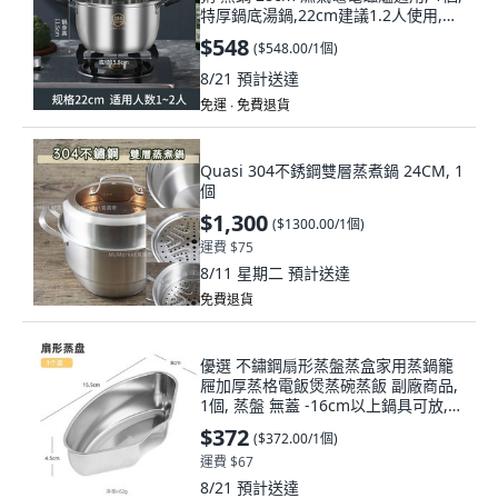
特厚鍋底湯鍋,22cm建議1.2人使用,
22cm, 湯鍋
$548
(
$548.00/1個
)
8/21
預計送達
免運 ∙ 免費退貨
Quasi 304不銹鋼雙層蒸煮鍋 24CM, 1
個
$1,300
(
$1300.00/1個
)
運費 $75
8/11 星期二
預計送達
免費退貨
優選 不鏽鋼扇形蒸盤蒸盒家用蒸鍋籠
屜加厚蒸格電飯煲蒸碗蒸飯 副廠商品,
1個, 蒸盤 無蓋 -16cm以上鍋具可放,無
規格
$372
(
$372.00/1個
)
運費 $67
8/21
預計送達