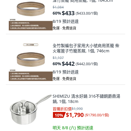
深竹蒸籠 商用蒸籠, 1個, 1645cm
$1,084
$433
60
%
(
$433.00/1個
)
8/19
預計送達
免運 ∙ 免費退貨
全竹製編包子家用大小號商用蒸籠 柴
火竈篦子竹籠蒸屜, 1個, 746cm
$1,107
$442
60
%
(
$442.00/1個
)
8/19
預計送達
免運 ∙ 免費退貨
SHIMIZU 清水好鍋 316不鏽鋼爵鼎湯
鍋, 1個, 18cm
首購折扣價
$1,990
$1,790
10
%
(
$1790.00/1個
)
明天 8/8 (六)
預計送達