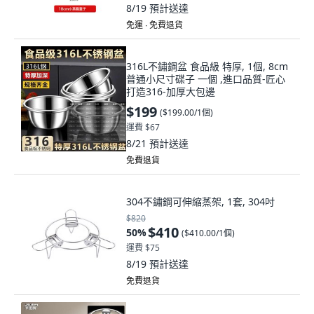
8/19
預計送達
免運 ∙ 免費退貨
316L不鏽鋼盆 食品級 特厚, 1個, 8cm
普通小尺寸碟子 一個 ,進口品質-匠心
打造316-加厚大包邊
$199
(
$199.00/1個
)
運費 $67
8/21
預計送達
免費退貨
304不鏽鋼可伸縮蒸架, 1套, 304吋
$820
$410
50
%
(
$410.00/1個
)
運費 $75
8/19
預計送達
免費退貨