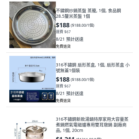
不鏽鋼炒鍋蒸盤 蒸籠, 1個, 食品鋼
28.5釐米蒸盤 1個
$188
(
$188.00/1個
)
運費 $67
8/21
預計送達
免費退貨
316不鏽鋼 扇形蒸盒, 1個, 扇形蒸盒 小
號無蓋1個裝
$188
(
$188.00/1個
)
運費 $67
8/21
預計送達
免費退貨
316不鏽鋼新款湯鍋特厚家用大容量蒸
煮鍋燃氣電磁爐專用雙耳燉鍋 副廠商
品, 1個, 20cm