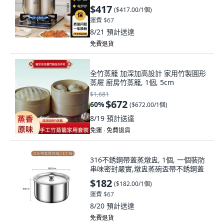
$417
(
$417.00/1個
)
運費 $67
8/21
預計送達
免費退貨
全竹蒸籠 加深加高設計 家用竹製圓形
蒸屜 廚房竹蒸籠, 1個, 5cm
$1,681
$672
60
%
(
$672.00/1個
)
8/19
預計送達
免運 ∙ 免費退貨
316不銹鋼帶蓋蒸燉盅, 1個, 一個裝防
串味密封嚴實,燉盅蒸碗盃帶不銹鋼蓋
$182
(
$182.00/1個
)
運費 $67
8/20
預計送達
免費退貨