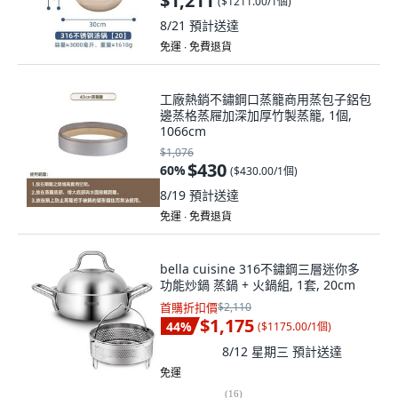
$1,211
(
$1211.00/1個
)
8/21
預計送達
免運 ∙ 免費退貨
工廠熱銷不鏽鋼口蒸籠商用蒸包子鋁包
邊蒸格蒸屜加深加厚竹製蒸籠, 1個,
1066cm
$1,076
$430
60
%
(
$430.00/1個
)
8/19
預計送達
免運 ∙ 免費退貨
bella cuisine 316不鏽鋼三層迷你多
功能炒鍋 蒸鍋 + 火鍋組, 1套, 20cm
首購折扣價
$2,110
$1,175
44
%
(
$1175.00/1個
)
8/12 星期三
預計送達
免運
(
16
)