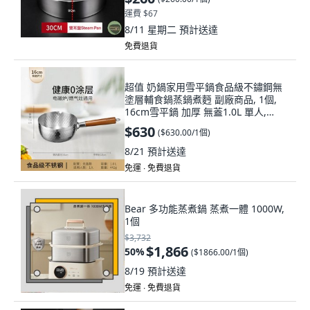
運費 $67
8/11 星期二
預計送達
免費退貨
超值 奶鍋家用雪平鍋食品級不鏽鋼無
塗層輔食鍋蒸鍋煮麪 副廠商品, 1個,
16cm雪平鍋 加厚 無蓋1.0L 單人,
16cm
$630
(
$630.00/1個
)
8/21
預計送達
免運 ∙ 免費退貨
Bear 多功能蒸煮鍋 蒸煮一體 1000W,
1個
$3,732
$1,866
50
%
(
$1866.00/1個
)
8/19
預計送達
免運 ∙ 免費退貨