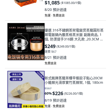
$1,085
(
$1085.00/1個
)
8/20
預計送達
免運 ∙ 免費退貨
優選 316不鏽鋼蒸架電飯煲蒸籠圓形蒸
屜電飯鍋內膽蒸格蒸米飯 副廠商品, 1
個, 防燙提手316鋼 大孔款 ,20.3CM 適
用內徑18.5-19.5
$249
(
$249.00/1個
)
運費 $67
8/21
預計送達
免費退貨
新式銘牌蒸籠茶樓早餐餃子點心20CM
小籠屜光滑厚實竹蒸屜架, 1個, 180cm
$567
$226
60
%
(
$226.00/1個
)
8/19
預計送達
免運 ∙ 免費退貨