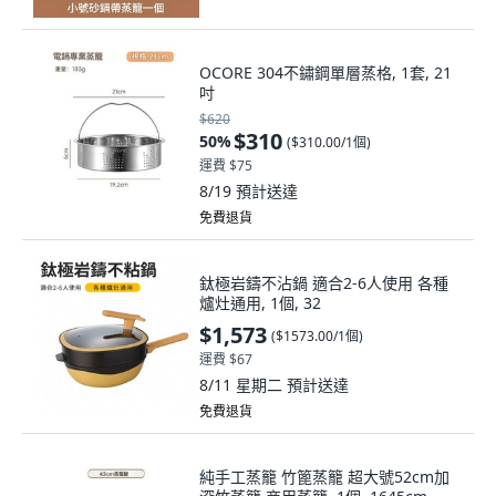
OCORE 304不鏽鋼單層蒸格, 1套, 21
吋
$620
$310
50
%
(
$310.00/1個
)
運費 $75
8/19
預計送達
免費退貨
鈦極岩鑄不沾鍋 適合2-6人使用 各種
爐灶通用, 1個, 32
$1,573
(
$1573.00/1個
)
運費 $67
8/11 星期二
預計送達
免費退貨
純手工蒸籠 竹篦蒸籠 超大號52cm加