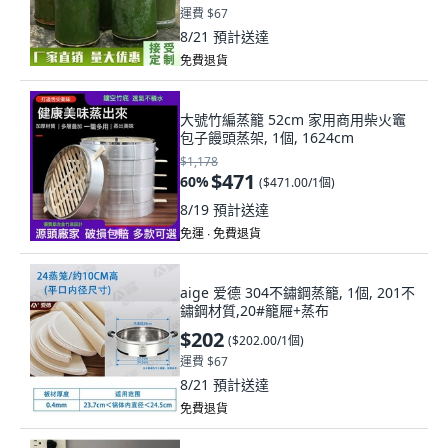
運費 $67
8/21
預計送達
免費退貨
大號竹編蒸籠 52cm 家用商用柴火竈
包子饅頭蒸架, 1個, 1624cm
$1,178
$471
60
%
(
$471.00/1個
)
8/19
預計送達
免運 ∙ 免費退貨
aige 爱德 304不鏽鋼蒸籠, 1個, 201不
鏽鋼材質,20#籠屜+蒸布
$202
(
$202.00/1個
)
運費 $67
8/21
預計送達
免費退貨