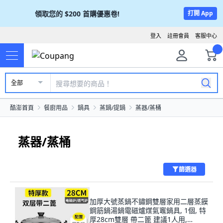
領取您的
$200
首購優惠卷!
打開 App
登入
註冊會員
客服中心
全部
酷澎首頁
餐廚用品
鍋具
蒸鍋/提鍋
蒸器/蒸桶
蒸器/蒸桶
篩選器
加厚大號蒸鍋不鏽鋼雙層家用二層蒸饃
鋼筋鍋湯鍋電磁爐煤氣竈鍋具, 1個, 特
厚28cm雙層 帶二篦 建議1人用,