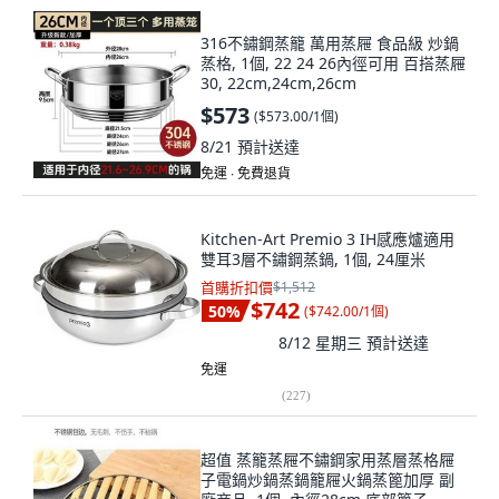
316不鏽鋼蒸籠 萬用蒸屜 食品級 炒鍋
蒸格, 1個, 22 24 26內徑可用 百搭蒸屜
30, 22cm,24cm,26cm
$573
(
$573.00/1個
)
8/21
預計送達
免運 ∙ 免費退貨
Kitchen-Art Premio 3 IH感應爐適用
雙耳3層不鏽鋼蒸鍋, 1個, 24厘米
首購折扣價
$1,512
$742
50
%
(
$742.00/1個
)
8/12 星期三
預計送達
免運
(
227
)
超值 蒸籠蒸屜不鏽鋼家用蒸層蒸格屜
子電鍋炒鍋蒸鍋籠屜火鍋蒸篦加厚 副