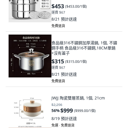
28cm, 雙層 帶二篦 建議1人用
$453
(
$453.00/1個
)
運費 $67
8/21
預計送達
免費退貨
食品級316不鏽鋼加厚湯鍋, 1個, 不鏽
鋼手柄 食品級316不鏽鋼,18CM單鍋
+沒有蓋子
$315
(
$315.00/1個
)
運費 $67
8/21
預計送達
免費退貨
JWJJ 陶瓷雙層蒸鍋, 1個, 21cm
$2,296
$999
56
%
(
$999.00/1個
)
8/19
預計送達
免運 ∙ 免費退貨