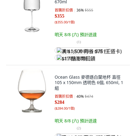
670ml
首購折扣價
36
%
$555
$355
(
$355.00/1個
)
明天 8/8 (六)
預計送達
(
1
)
满 $1,500 再省 $75 (王道卡)
$17 酷澎幣回饋
Ocean Glass 麥德遜白蘭地杯 直徑
105 x 150mm 透明色 6個, 650ml, 1
組
首購折扣價
40
%
$474
$284
(
$284.00/1個
)
明天 8/8 (六)
預計送達
(
2
)