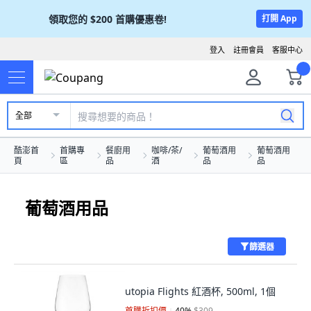
領取您的
$200
首購優惠卷!
打開 App
登入
註冊會員
客服中心
全部
酷澎首
首購專
餐廚用
咖啡/茶/
葡萄酒用
葡萄酒用
頁
區
品
酒
品
品
葡萄酒用品
篩選器
utopia Flights 紅酒杯, 500ml, 1個
首購折扣價
40
%
$309