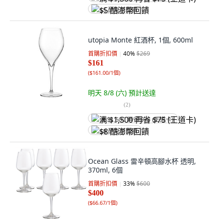
$5 酷澎幣回饋
utopia Monte 紅酒杯, 1個, 600ml
首購折扣價
40
%
$269
$161
(
$161.00/1個
)
明天 8/8 (六)
預計送達
(
2
)
满 $1,500 再省 $75 (王道卡)
$8 酷澎幣回饋
Ocean Glass 雷辛頓高腳水杯 透明,
370ml, 6個
首購折扣價
33
%
$600
$400
(
$66.67/1個
)