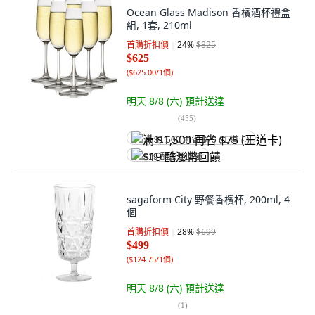
Ocean Glass Madison 香檳酒杯禮盒
組, 1套, 210ml
首購折扣價
24
%
$825
$625
(
$625.00/1個
)
明天 8/8 (六)
預計送達
(
455
)
满 $1,500 再省 $75 (王道卡)
$19 酷澎幣回饋
sagaform City 野餐香檳杯, 200ml, 4
個
首購折扣價
28
%
$699
$499
(
$124.75/1個
)
明天 8/8 (六)
預計送達
(
1
)