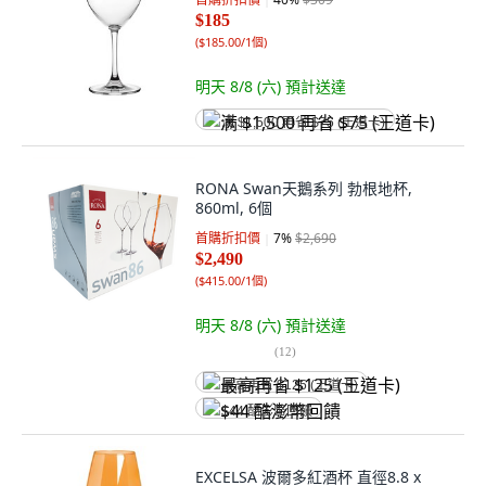
$185
(
$185.00/1個
)
明天 8/8 (六)
預計送達
满 $1,500 再省 $75 (王道卡)
RONA Swan天鵝系列 勃根地杯,
860ml, 6個
首購折扣價
7
%
$2,690
$2,490
(
$415.00/1個
)
明天 8/8 (六)
預計送達
(
12
)
最高再省 $125 (王道卡)
$44 酷澎幣回饋
EXCELSA 波爾多紅酒杯 直徑8.8 x