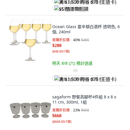
满 $1,500 再省 $75 (王道卡)
$5 酷澎幣回饋
Ocean Glass 雷辛頓白酒杯 透明色, 6
個, 240ml
首購折扣價
40
%
$480
$288
(
$48.00/1個
)
明天 8/8 (六)
預計送達
(
2
)
满 $1,500 再省 $75 (王道卡)
sagaform 野餐高腳杯4件組 8 x 8 x
11 cm, 300ml, 1組
首購折扣價
23
%
$868
$668
(
$668.00/1個
)