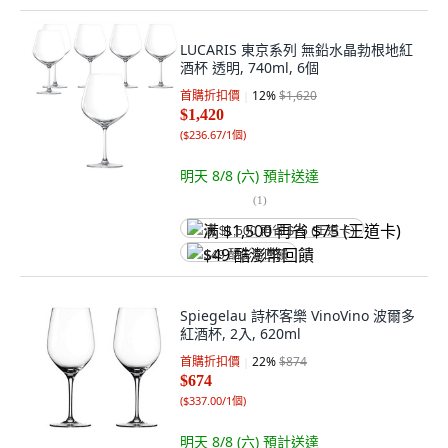
LUCARIS 東京系列 無鉛水晶勃根地紅
酒杯 透明, 740ml, 6個
首購折扣價
12
%
$1,620
$1,420
(
$236.67/1個
)
明天 8/8 (六)
預計送達
(
1
)
满 $1,500 再省 $75 (王道卡)
$49 酷澎幣回饋
Spiegelau 詩杯客樂 VinoVino 波爾多
紅酒杯, 2入, 620ml
首購折扣價
22
%
$874
$674
(
$337.00/1個
)
明天 8/8 (六)
預計送達