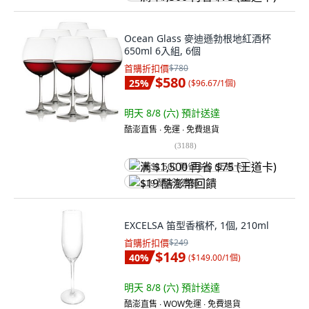
Ocean Glass 麥迪遜勃根地紅酒杯
650ml 6入組, 6個
首購折扣價
$780
$580
25
%
(
$96.67/1個
)
明天 8/8 (六)
預計送達
酷澎直售 ∙ 免運 ∙ 免費退貨
(
3188
)
满 $1,500 再省 $75 (王道卡)
$19 酷澎幣回饋
EXCELSA 笛型香檳杯, 1個, 210ml
首購折扣價
$249
$149
40
%
(
$149.00/1個
)
明天 8/8 (六)
預計送達
酷澎直售 ∙ WOW免運 ∙ 免費退貨