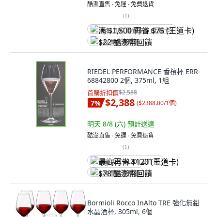
酷澎直售 ∙ 免運 ∙ 免費退貨
(
1
)
满 $1,500 再省 $75 (王道卡)
$22 酷澎幣回饋
RIEDEL PERFORMANCE 香檳杯 ERR-
68842800 2個, 375ml, 1組
首購折扣價
$2,588
$2,388
7
%
(
$2388.00/1個
)
明天 8/8 (六)
預計送達
酷澎直售 ∙ 免運 ∙ 免費退貨
(
1
)
最高再省 $120 (王道卡)
$78 酷澎幣回饋
Bormioli Rocco InAlto TRE 強化無鉛
水晶酒杯, 305ml, 6個