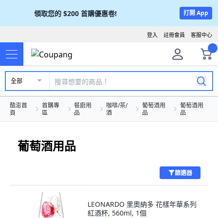
領取您的
$200
首購優惠卷!
打開 App
登入
註冊會員
客服中心
全部
酷澎首
首購專
餐廚用
咖啡/茶/
葡萄酒用
葡萄酒用
頁
區
品
酒
品
品
葡萄酒用品
篩選器
LEONARDO 里奧納多 花樣年華系列
紅酒杯, 560ml, 1個