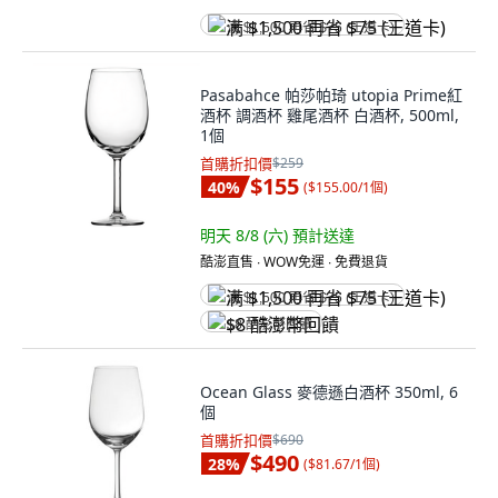
满 $1,500 再省 $75 (王道卡)
Pasabahce 帕莎帕琦 utopia Prime紅
酒杯 調酒杯 雞尾酒杯 白酒杯, 500ml,
1個
首購折扣價
$259
$155
40
%
(
$155.00/1個
)
明天 8/8 (六)
預計送達
酷澎直售 ∙ WOW免運 ∙ 免費退貨
满 $1,500 再省 $75 (王道卡)
$8 酷澎幣回饋
Ocean Glass 麥德遜白酒杯 350ml, 6
個
首購折扣價
$690
$490
28
%
(
$81.67/1個
)