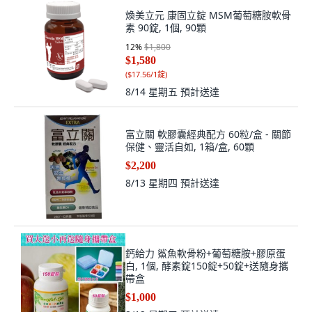
煥美立元 康固立錠 MSM葡萄糖胺軟骨
素 90錠, 1個, 90顆
12
%
$1,800
$1,580
(
$17.56/1錠
)
8/14 星期五
預計送達
富立關 軟膠囊經典配方 60粒/盒 - 關節
保健、靈活自如, 1箱/盒, 60顆
$2,200
8/13 星期四
預計送達
鈣給力 鯊魚軟骨粉+葡萄糖胺+膠原蛋
白, 1個, 酵素錠150錠+50錠+送隨身攜
帶盒
$1,000