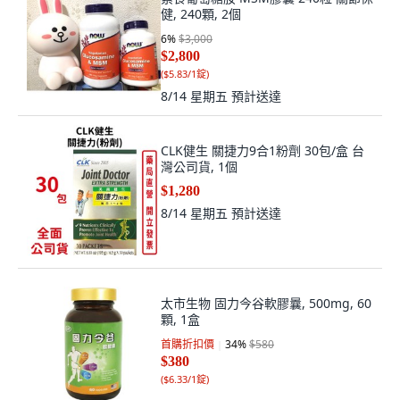
健, 240顆, 2個
6
%
$3,000
$2,800
(
$5.83/1錠
)
8/14 星期五
預計送達
CLK健生 關捷力9合1粉劑 30包/盒 台
灣公司貨, 1個
$1,280
8/14 星期五
預計送達
太市生物 固力今谷軟膠曩, 500mg, 60
顆, 1盒
首購折扣價
34
%
$580
$380
(
$6.33/1錠
)