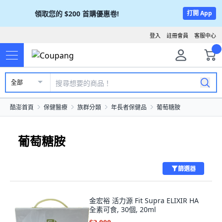
領取您的
$200
首購優惠卷!
打開 App
登入
註冊會員
客服中心
全部
酷澎首頁
保健醫療
族群分類
年長者保健品
葡萄糖胺
葡萄糖胺
篩選器
金宏裕 活力源 Fit Supra ELIXIR HA
全素可食, 30個, 20ml