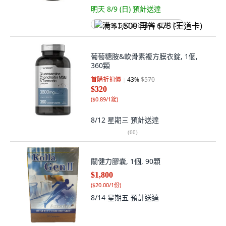
明天 8/9 (日)
預計送達
满 $1,500 再省 $75 (王道卡)
葡萄糖胺&軟骨素複方膜衣錠, 1個,
360顆
首購折扣價
43
%
$570
$320
(
$0.89/1錠
)
8/12 星期三
預計送達
(
60
)
關健力膠囊, 1個, 90顆
$1,800
(
$20.00/1份
)
8/14 星期五
預計送達