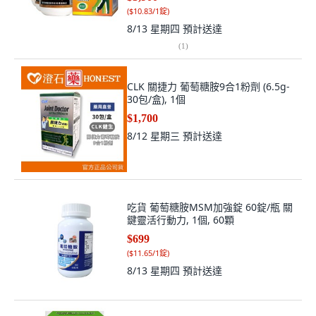
(
$10.83/1錠
)
8/13 星期四
預計送達
(
1
)
CLK 關捷力 葡萄糖胺9合1粉劑 (6.5g-
30包/盒), 1個
$1,700
8/12 星期三
預計送達
吃貨 葡萄糖胺MSM加強錠 60錠/瓶 關
鍵靈活行動力, 1個, 60顆
$699
(
$11.65/1錠
)
8/13 星期四
預計送達