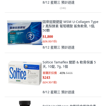
8/12 星期三
預計送達
(
246
)
固樂挺關健錠 MSM U-Collagen Type
2 鳳梨酵素 葡萄糖胺 鯊魚軟骨, 1個,
50顆
$1,800
(
$36.00/1份
)
8/12 星期三
預計送達
Soltice Tamaflex 關節 & 軟骨保護 5
天, 10錠, 7g, 1個
首購折扣價
40
%
$406
$243
(
$24.30/1錠
)
8/12 星期三
預計送達