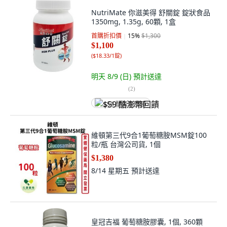
NutriMate 你滋美得 舒關錠 錠狀食品
1350mg, 1.35g, 60顆, 1盒
首購折扣價
15
%
$1,300
$1,100
(
$18.33/1錠
)
明天 8/9 (日)
預計送達
(
2
)
$59 酷澎幣回饋
維頓第三代9合1葡萄糖胺MSM錠100
粒/瓶 台灣公司貨, 1個
$1,380
8/14 星期五
預計送達
皇冠吉福 葡萄糖胺膠囊, 1個, 360顆