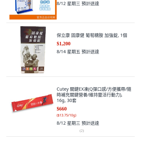
8/12 星期三
預計送達
保立康 固康健 葡萄糖胺 加強錠, 1個
$1,200
8/14 星期五
預計送達
Cutey 關鍵EX凍(Q彈口感/方便攜帶/隨
時補充關鍵營養/維持靈活行動力),
16g, 30套
$660
(
$13.75/10g
)
8/12 星期三
預計送達
(
2
)