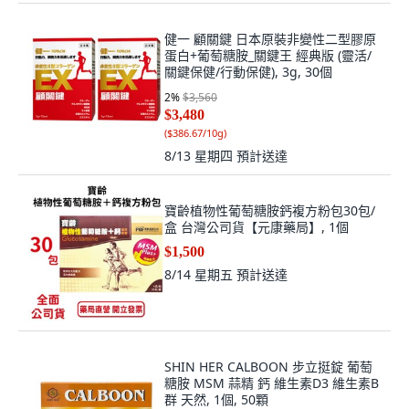
健一 顧關鍵 日本原裝非變性二型膠原
蛋白+葡萄糖胺_關鍵王 經典版 (靈活/
關鍵保健/行動保健), 3g, 30個
2
%
$3,560
$3,480
(
$386.67/10g
)
8/13 星期四
預計送達
寶齡植物性葡萄糖胺鈣複方粉包30包/
盒 台灣公司貨【元康藥局】, 1個
$1,500
8/14 星期五
預計送達
SHIN HER CALBOON 步立挺錠 葡萄
糖胺 MSM 蒜精 鈣 維生素D3 維生素B
群 天然, 1個, 50顆