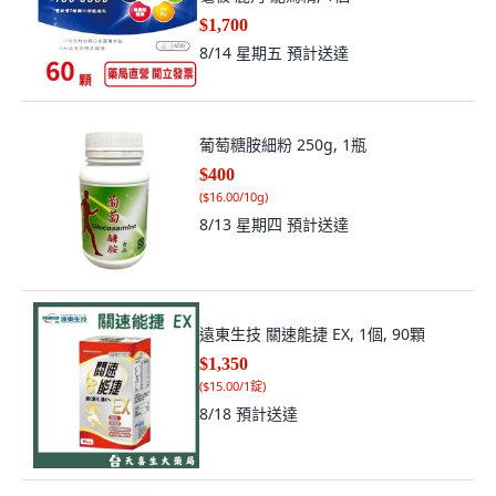
$1,700
8/14 星期五
預計送達
葡萄糖胺細粉 250g, 1瓶
$400
(
$16.00/10g
)
8/13 星期四
預計送達
遠東生技 關速能捷 EX, 1個, 90顆
$1,350
(
$15.00/1錠
)
8/18
預計送達