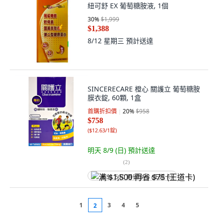
紐可舒 EX 葡萄糖胺液, 1個
30
%
$1,999
$1,388
8/12 星期三
預計送達
SINCERECARE 橙心 關護立 葡萄糖胺
膜衣錠, 60顆, 1盒
首購折扣價
20
%
$958
$758
(
$12.63/1錠
)
明天 8/9 (日)
預計送達
(
2
)
满 $1,500 再省 $75 (王道卡)
1
3
4
5
2