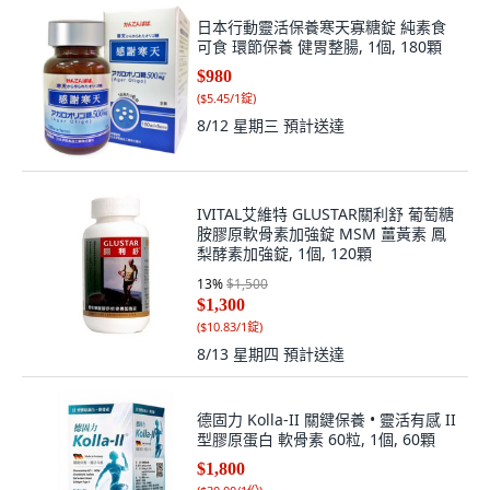
日本行動靈活保養寒天寡糖錠 純素食
可食 環節保養 健胃整腸, 1個, 180顆
$980
(
$5.45/1錠
)
8/12 星期三
預計送達
IVITAL艾維特 GLUSTAR關利舒 葡萄糖
胺膠原軟骨素加強錠 MSM 薑黃素 鳳
梨酵素加強錠, 1個, 120顆
13
%
$1,500
$1,300
(
$10.83/1錠
)
8/13 星期四
預計送達
德固力 Kolla-II 關鍵保養 • 靈活有感 II
型膠原蛋白 軟骨素 60粒, 1個, 60顆
$1,800