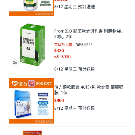
8/12 星期三
預計送達
FromBIO 關節軟骨與乳香 附購物袋,
30錠, 2個
首購折扣價
38
%
$526
$326
(
$5.43/1錠
)
8/12 星期三
預計送達
倍力飛軟膠囊 40粒/包 軟骨素 葡萄糖
胺, 1個
$900
8/12 星期三
預計送達