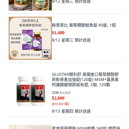
8/12 星期三
預計送達
赫里萊比 葡萄糖胺鮭魚錠 60錠, 1個
$1,480
8/12 星期三
預計送達
GLUSTAR關利舒 美國進口葡萄糖胺膠
原軟骨素加強錠(120錠) MSM+薑黃素
呵護關鍵環節超有感, 2個, 120顆
22
%
$3,360
$2,600
(
$10.83/1錠
)
8/13 星期四
預計送達
素食葡萄糖胺 MSM膠囊 240粒 關節保