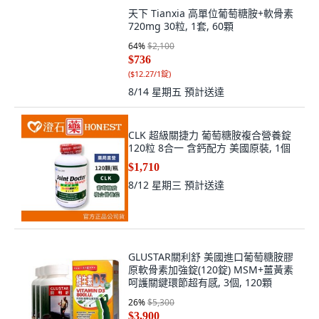
天下 Tianxia 高單位葡萄糖胺+軟骨素
720mg 30粒, 1套, 60顆
64
%
$2,100
$736
(
$12.27/1錠
)
8/14 星期五
預計送達
CLK 超級關捷力 葡萄糖胺複合營養錠
120粒 8合一 含鈣配方 美國原裝, 1個
$1,710
8/12 星期三
預計送達
GLUSTAR關利舒 美國進口葡萄糖胺膠
原軟骨素加強錠(120錠) MSM+薑黃素
呵護關鍵環節超有感, 3個, 120顆
26
%
$5,300
$3,900