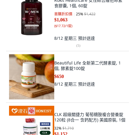
Rokit Healthcare 女性綜合維他命素
食膠囊, 1個, 60錠
首購折扣價
25
%
$1,422
$1,063
(
$17.72/1錠
)
8/12 星期三
預計送達
(
5
)
Beautiful Life 全新第二代酵素錠, 1
個, 酵素錠100錠
$650
8/12 星期三
預計送達
CLK 超級關捷力 葡萄糖胺複合營養錠
120粒 (8合一 含鈣配方) 美國原裝, 1個
32
%
$1,710
$1,152