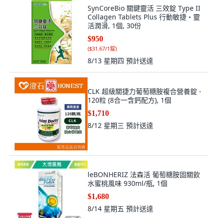
SynCoreBio 關鍵靈活 三效錠 Type II
Collagen Tablets Plus 行動敏捷・靈
活潤滑, 1個, 30份
$950
(
$31.67/1錠
)
8/13 星期四
預計送達
CLK 超級關捷力葡萄糖胺複合營養錠 -
120粒 (8合一含鈣配方), 1個
$1,710
8/12 星期三
預計送達
leBONHERIZ 法森活 葡萄糖胺固關飲
水蜜桃風味 930ml/瓶, 1個
$1,680
8/14 星期五
預計送達