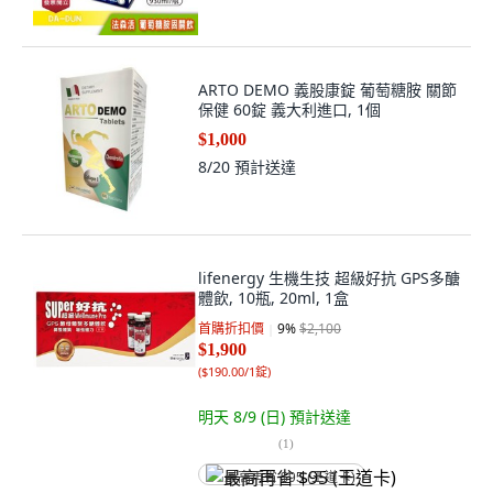
ARTO DEMO 義股康錠 葡萄糖胺 關節
保健 60錠 義大利進口, 1個
$1,000
8/20
預計送達
lifenergy 生機生技 超級好抗 GPS多醣
體飲, 10瓶, 20ml, 1盒
首購折扣價
9
%
$2,100
$1,900
(
$190.00/1錠
)
明天 8/9 (日)
預計送達
(
1
)
最高再省 $95 (王道卡)