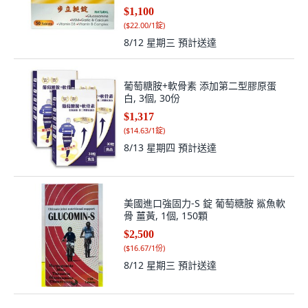
$1,100
(
$22.00/1錠
)
8/12 星期三
預計送達
葡萄糖胺+軟骨素 添加第二型膠原蛋
白, 3個, 30份
$1,317
(
$14.63/1錠
)
8/13 星期四
預計送達
美國進口強固力-S 錠 葡萄糖胺 鯊魚軟
骨 薑黃, 1個, 150顆
$2,500
(
$16.67/1份
)
8/12 星期三
預計送達