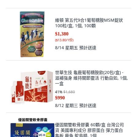
維頓 第五代9合1葡萄糖胺MSM錠狀
100粒/盒, 1個, 100顆
$1,380
(
$13.80/1份
)
8/14 星期五
預計送達
世華生技 龜鹿葡萄糖胺飲(20包/盒) -
滋補強身 維持關節靈活 行動自如, 1個,
一盒
41
%
$1,680
$990
8/12 星期三
預計送達
優固關雙軟骨膠囊 60顆/盒 台灣公司
貨 美國專利成分 膠原蛋白 彈力蛋白
龜板 鹿角 鴕鳥精, 1個