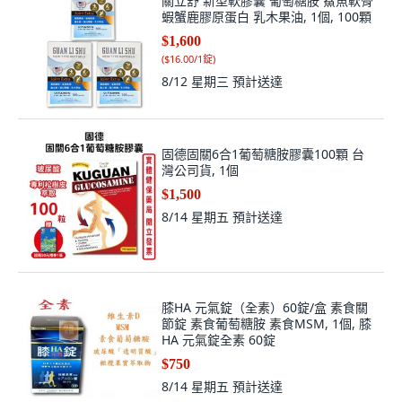
關立舒 新型軟膠囊 葡萄糖胺 鯊魚軟骨
蝦蟹鹿膠原蛋白 乳木果油, 1個, 100顆
$1,600
(
$16.00/1錠
)
8/12 星期三
預計送達
固德固關6合1葡萄糖胺膠囊100顆 台
灣公司貨, 1個
$1,500
8/14 星期五
預計送達
膝HA 元氣錠（全素）60錠/盒 素食關
節錠 素食葡萄糖胺 素食MSM, 1個, 膝
HA 元氣錠全素 60錠
$750
8/14 星期五
預計送達