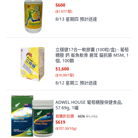
$600
(
$1.67/1錠
)
8/13 星期四
預計送達
立穩健17合一軟膠囊 (100粒/盒) - 葡萄
糖胺 鈣 鯊魚軟骨 鹿茸 貓抓藤 MSM, 1
個, 100顆
$1,600
(
$16.00/1錠
)
8/12 星期三
預計送達
ADWEL HOUSE 葡萄糖胺保健食品,
57.69g, 1罐
首購折扣價
46
%
$1,152
$619
(
$107.30/10g
)