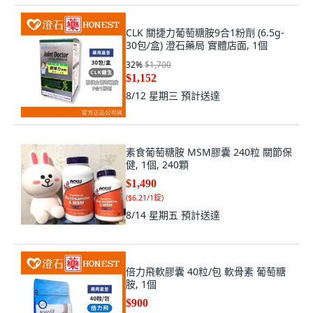
CLK 關捷力葡萄糖胺9合1粉劑 (6.5g-
30包/盒) 澄石藥局 實體店面, 1個
32
%
$1,700
$1,152
8/12 星期三
預計送達
素食葡萄糖胺 MSM膠囊 240粒 關節保
健, 1個, 240顆
$1,490
(
$6.21/1錠
)
8/14 星期五
預計送達
倍力飛軟膠囊 40粒/包 軟骨素 葡萄糖
胺, 1個
$900