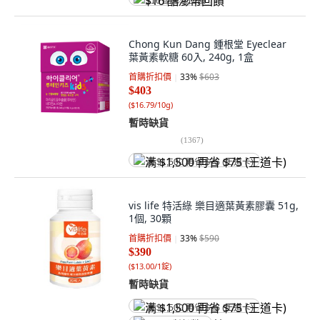
$16 酷澎幣回饋
Chong Kun Dang 鍾根堂 Eyeclear
葉黃素軟糖 60入, 240g, 1盒
首購折扣價
33
%
$603
$403
(
$16.79/10g
)
暫時缺貨
(
1367
)
满 $1,500 再省 $75 (王道卡)
vis life 特活綠 樂目適葉黃素膠囊 51g,
1個, 30顆
首購折扣價
33
%
$590
$390
(
$13.00/1錠
)
暫時缺貨
满 $1,500 再省 $75 (王道卡)