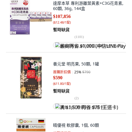
達摩本草 專利游離葉黃素+C3G花青素,
60顆, 36g, 144盒
$107,856
(
$12.48/1錠
)
暫時缺貨
(
1101
)
最高再省 $1,000 (中信LINE Pay Visa卡)
養元堂 明亮果, 50顆, 1罐
首購折扣價
25
%
$790
$590
(
$11.80/1錠
)
暫時缺貨
(
2
)
满 $1,500 再省 $75 (王道卡)
睛優視 軟膠囊, 1個, 60顆