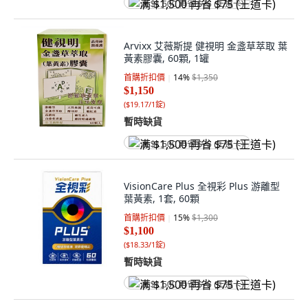
满 $1,500 再省 $75 (王道卡)
Arvixx 艾薇斯提 健視明 金盞草萃取 葉
黃素膠囊, 60顆, 1罐
首購折扣價
14
%
$1,350
$1,150
(
$19.17/1錠
)
暫時缺貨
满 $1,500 再省 $75 (王道卡)
VisionCare Plus 全視彩 Plus 游離型
葉黃素, 1套, 60顆
首購折扣價
15
%
$1,300
$1,100
(
$18.33/1錠
)
暫時缺貨
满 $1,500 再省 $75 (王道卡)