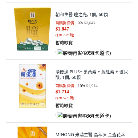
朝和生醫 瞳之光, 1個, 60顆
首購折扣價
9
%
$2,047
$1,847
(
$30.78/1錠
)
暫時缺貨
最高再省 $93 (王道卡)
睛優適 PLUS+ 葉黃素 + 蝦紅素 + 玻尿
酸, 1個, 60顆
首購折扣價
10
%
$1,914
$1,714
(
$28.57/1錠
)
暫時缺貨
最高再省 $86 (王道卡)
MIHONG 米鴻生醫 晶萃凍 金盞花萃