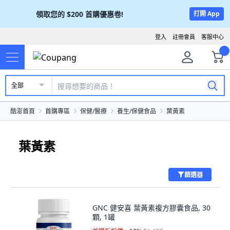
領取您的
$200
首購優惠卷!
打開 App
登入
註冊會員
客服中心
全部
酷澎首頁
首購專區
保健/醫療
養生/保健食品
葉黃素
葉黃素
篩選器
GNC 健安喜 葉黃素複方膠囊食品, 30
顆, 1罐