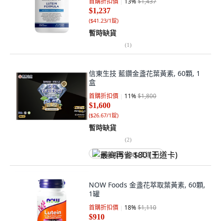
首購折扣價
13
%
$1,437
$1,237
(
$41.23/1錠
)
暫時缺貨
(
1
)
信東生技 藍鑽金盞花葉黃素, 60顆, 1
盒
首購折扣價
11
%
$1,800
$1,600
(
$26.67/1錠
)
暫時缺貨
(
2
)
最高再省 $80 (王道卡)
NOW Foods 金盞花萃取葉黃素, 60顆,
1罐
首購折扣價
18
%
$1,110
$910