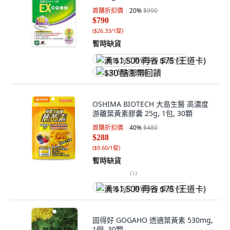
首購折扣價
20
%
$990
$790
(
$26.33/1錠
)
暫時缺貨
满 $1,500 再省 $75 (王道卡)
$30 酷澎幣回饋
OSHIMA BIOTECH 大島生醫 高濃度
游離葉黃素膠囊 25g, 1包, 30顆
首購折扣價
40
%
$480
$288
(
$9.60/1錠
)
暫時缺貨
(
1
)
满 $1,500 再省 $75 (王道卡)
固得好 GOGAHO 透適葉黃素 530mg,
1個, 30顆