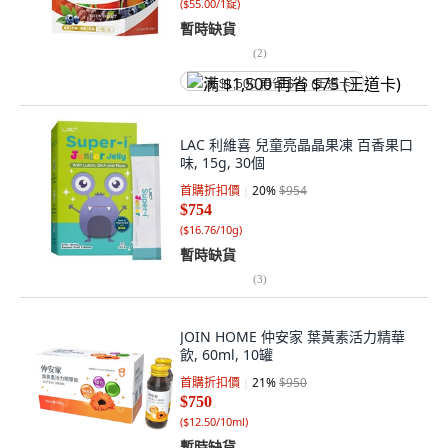
(
$55.00/1錠
)
暫時缺貨
(
2
)
满 $1,500 再省 $75 (王道卡)
LAC 利維喜 兒童亮晶晶果凍 百香果口
味, 15g, 30個
首購折扣價
20
%
$954
$754
(
$16.76/10g
)
暫時缺貨
(
3
)
JOIN HOME 仲安家 葉黃素活力精華
飲, 60ml, 10罐
首購折扣價
21
%
$950
$750
(
$12.50/10ml
)
暫時缺貨