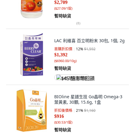
$2,709
(
$27.09/1錠
)
暫時缺貨
(
8
)
LAC 利維喜 百立明粉末 30包, 1個, 2g
首購折扣價
12
%
$1,592
$1,392
(
$6960.00/10g
)
暫時缺貨
$45 酷澎幣回饋
BIOline 星譜生技 Go晶明 Omega-3
葉黃素, 30顆, 15.6g, 1盒
折扣後價格
21
%
$1,160
$916
(
$30.53/1錠
)
暫時缺貨