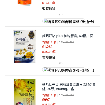
(
$15.17/1錠
)
暫時缺貨
(
1
)
满 $1,500 再省 $75 (王道卡)
威瑪舒培 plus 植物膠囊, 60顆, 1個
首購折扣價
13
%
$1,462
$1,262
(
$21.03/1錠
)
暫時缺貨
(
2
)
满 $1,500 再省 $75 (王道卡)
華陀扶元堂 杞菊葉黃素漢方添加保養
組, 30顆, 600mg, 1盒
首購折扣價
16
%
$1,197
$997
(
$33.23/1錠
)