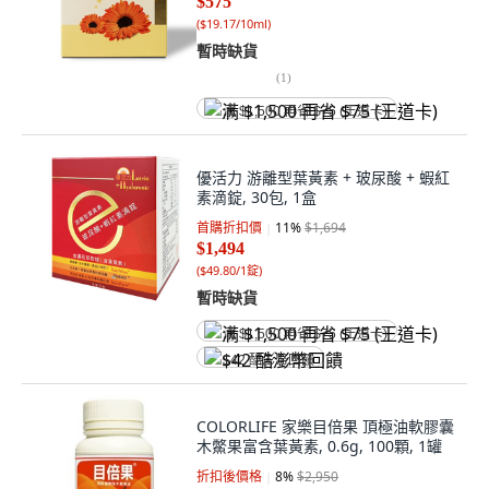
$575
(
$19.17/10ml
)
暫時缺貨
(
1
)
满 $1,500 再省 $75 (王道卡)
優活力 游離型葉黃素 + 玻尿酸 + 蝦紅
素滴錠, 30包, 1盒
首購折扣價
11
%
$1,694
$1,494
(
$49.80/1錠
)
暫時缺貨
满 $1,500 再省 $75 (王道卡)
$42 酷澎幣回饋
COLORLIFE 家樂目倍果 頂極油軟膠囊
木鱉果富含葉黃素, 0.6g, 100顆, 1罐
折扣後價格
8
%
$2,950