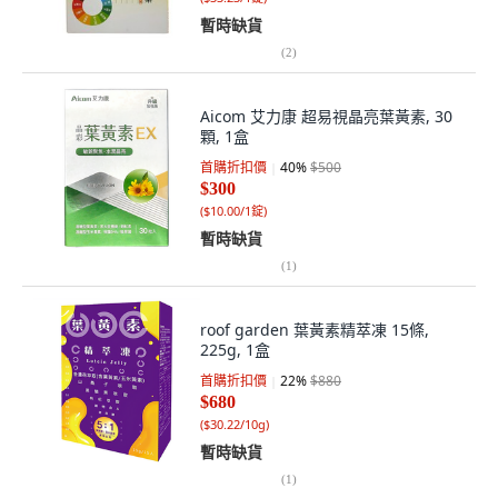
暫時缺貨
(
2
)
Aicom 艾力康 超易視晶亮葉黃素, 30
顆, 1盒
首購折扣價
40
%
$500
$300
(
$10.00/1錠
)
暫時缺貨
(
1
)
roof garden 葉黃素精萃凍 15條,
225g, 1盒
首購折扣價
22
%
$880
$680
(
$30.22/10g
)
暫時缺貨
(
1
)