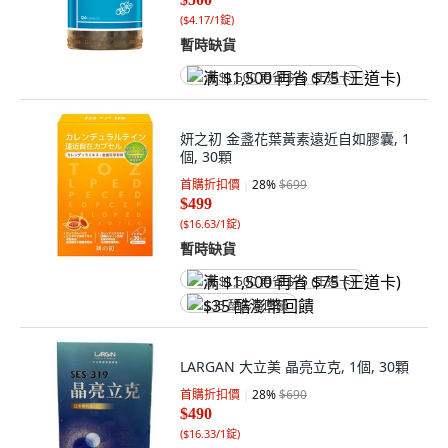
(
$4.17/1錠
)
暫時缺貨
满 $1,500 再省 $75 (王道卡)
妍之初 金盞花葉黃素遠近自如膠囊, 1
個, 30顆
首購折扣價
28
%
$699
$499
(
$16.63/1錠
)
暫時缺貨
满 $1,500 再省 $75 (王道卡)
$35 酷澎幣回饋
LARGAN 大立美 晶亮立克, 1個, 30顆
首購折扣價
28
%
$690
$490
(
$16.33/1錠
)