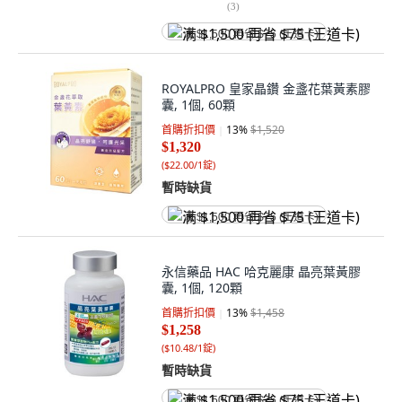
(
3
)
满 $1,500 再省 $75 (王道卡)
ROYALPRO 皇家晶鑽 金盞花葉黃素膠
囊, 1個, 60顆
首購折扣價
13
%
$1,520
$1,320
(
$22.00/1錠
)
暫時缺貨
满 $1,500 再省 $75 (王道卡)
永信藥品 HAC 哈克麗康 晶亮葉黃膠
囊, 1個, 120顆
首購折扣價
13
%
$1,458
$1,258
(
$10.48/1錠
)
暫時缺貨
满 $1,500 再省 $75 (王道卡)