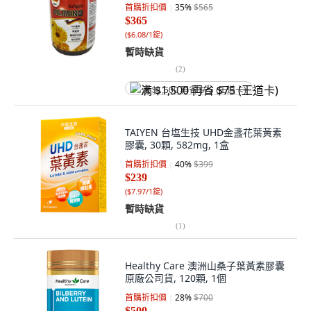
首購折扣價
35
%
$565
$365
(
$6.08/1錠
)
暫時缺貨
(
2
)
满 $1,500 再省 $75 (王道卡)
TAIYEN 台塩生技 UHD金盞花葉黃素
膠囊, 30顆, 582mg, 1盒
首購折扣價
40
%
$399
$239
(
$7.97/1錠
)
暫時缺貨
(
1
)
Healthy Care 澳洲山桑子葉黃素膠囊
原廠公司貨, 120顆, 1個
首購折扣價
28
%
$700
$500