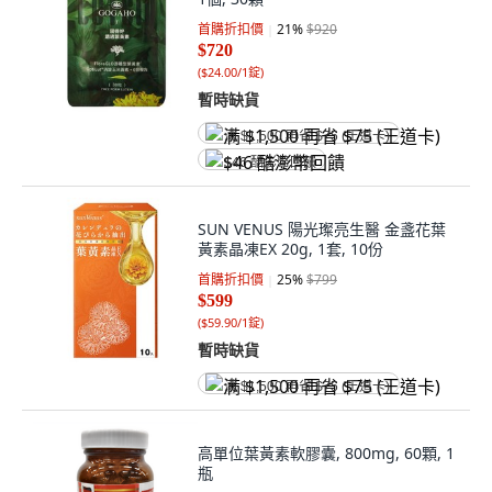
首購折扣價
21
%
$920
$720
(
$24.00/1錠
)
暫時缺貨
满 $1,500 再省 $75 (王道卡)
$46 酷澎幣回饋
SUN VENUS 陽光璨亮生醫 金盞花葉
黃素晶凍EX 20g, 1套, 10份
首購折扣價
25
%
$799
$599
(
$59.90/1錠
)
暫時缺貨
满 $1,500 再省 $75 (王道卡)
高單位葉黃素軟膠囊, 800mg, 60顆, 1
瓶