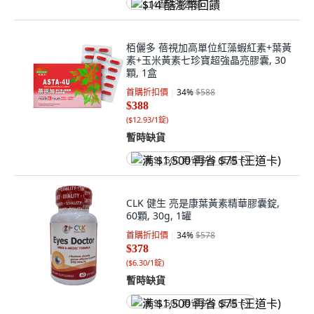
$14 酷澎幣回饋
栢儷多 蓓視加高單位紅藻蝦紅素+葉黃
素+玉米黃素七珍寶超強晶亮膠囊, 30
顆, 1盒
首購折扣價
34
%
$588
$388
(
$12.93/1錠
)
暫時缺貨
满 $1,500 再省 $75 (王道卡)
CLK 健生 亮是康葉黃素精華膠囊錠,
60顆, 30g, 1罐
首購折扣價
34
%
$578
$378
(
$6.30/1錠
)
暫時缺貨
满 $1,500 再省 $75 (王道卡)