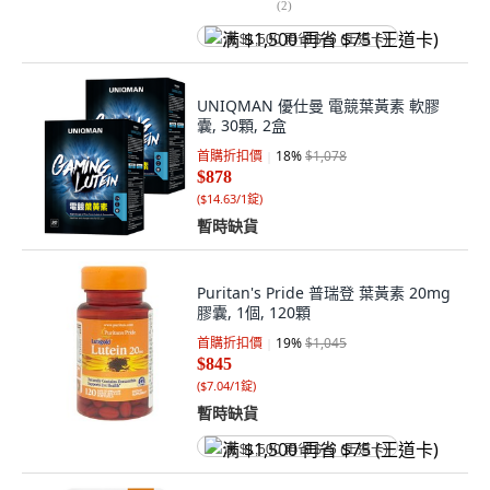
(
2
)
满 $1,500 再省 $75 (王道卡)
UNIQMAN 優仕曼 電競葉黃素 軟膠
囊, 30顆, 2盒
首購折扣價
18
%
$1,078
$878
(
$14.63/1錠
)
暫時缺貨
Puritan's Pride 普瑞登 葉黃素 20mg
膠囊, 1個, 120顆
首購折扣價
19
%
$1,045
$845
(
$7.04/1錠
)
暫時缺貨
满 $1,500 再省 $75 (王道卡)