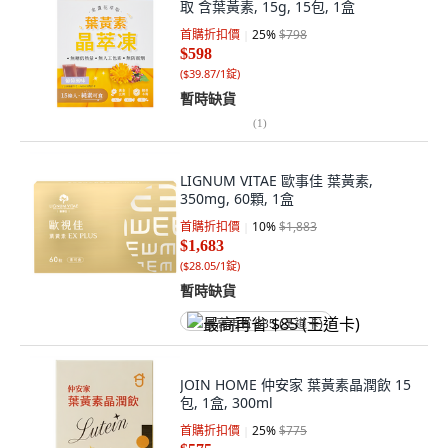
取 含葉黃素, 15g, 15包, 1盒
首購折扣價
25
%
$798
$598
(
$39.87/1錠
)
暫時缺貨
(
1
)
LIGNUM VITAE 歐事佳 葉黃素,
350mg, 60顆, 1盒
首購折扣價
10
%
$1,883
$1,683
(
$28.05/1錠
)
暫時缺貨
最高再省 $85 (王道卡)
JOIN HOME 仲安家 葉黃素晶潤飲 15
包, 1盒, 300ml
首購折扣價
25
%
$775