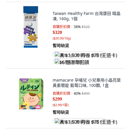
Taiwan Healthy Farm 台灣康田 睛晶
凍, 160g, 1個
首購折扣價
38
%
$520
$320
(
$20.00/10g
)
暫時缺貨
满 $1,500 再省 $75 (王道卡)
$6 酷澎幣回饋
mamacare 孕哺兒 小兒專用小晶亮葉
黃素嚼錠 藍莓口味, 100顆, 1盒
首購折扣價
40
%
$499
$299
(
$2.99/1錠
)
暫時缺貨
满 $1,500 再省 $75 (王道卡)