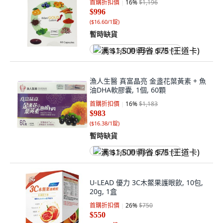
首購折扣價
16
%
$1,196
$996
(
$16.60/1錠
)
暫時缺貨
满 $1,500 再省 $75 (王道卡)
漁人生醫 真富晶亮 金盞花葉黃素 + 魚
油DHA軟膠囊, 1個, 60顆
首購折扣價
16
%
$1,183
$983
(
$16.38/1錠
)
暫時缺貨
满 $1,500 再省 $75 (王道卡)
U-LEAD 優力 3C木鱉果護眼飲, 10包,
20g, 1盒
首購折扣價
26
%
$750
$550