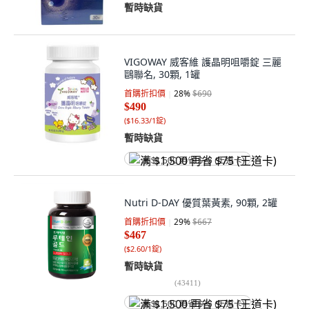
暫時缺貨
VIGOWAY 威客維 護晶明咀嚼錠 三麗
鷗聯名, 30顆, 1罐
首購折扣價
28
%
$690
$490
(
$16.33/1錠
)
暫時缺貨
满 $1,500 再省 $75 (王道卡)
Nutri D-DAY 優質葉黃素, 90顆, 2罐
首購折扣價
29
%
$667
$467
(
$2.60/1錠
)
暫時缺貨
(
43411
)
满 $1,500 再省 $75 (王道卡)