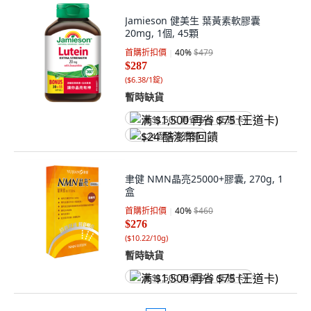
Jamieson 健美生 葉黃素軟膠囊
20mg, 1個, 45顆
首購折扣價
40
%
$479
$287
(
$6.38/1錠
)
暫時缺貨
满 $1,500 再省 $75 (王道卡)
$24 酷澎幣回饋
聿健 NMN晶亮25000+膠囊, 270g, 1
盒
首購折扣價
40
%
$460
$276
(
$10.22/10g
)
暫時缺貨
满 $1,500 再省 $75 (王道卡)