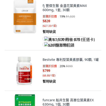
fj 豐傑生醫 金盞花葉黃素MAX
600mg, 1套, 30顆
首購折扣價
19
%
$1,020
$820
(
$27.33/1錠
)
暫時缺貨
满 $1,500 再省 $75 (王道卡)
$28 酷澎幣回饋
Bestvite 專利型葉黃素膠囊, 90顆, 1罐
首購折扣價
20
%
$999
$799
(
$8.88/1錠
)
暫時缺貨
funcare 船井生醫 高單位葉黃素EX
630mg, 1個, 30顆