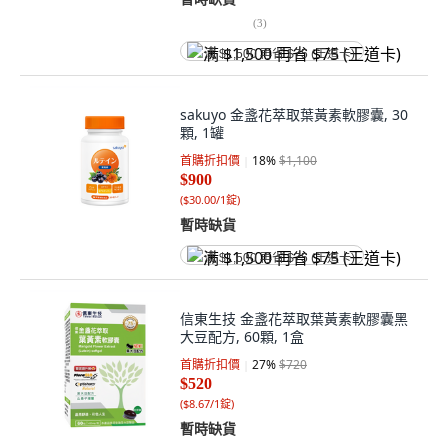
(
3
)
满 $1,500 再省 $75 (王道卡)
sakuyo 金盞花萃取葉黃素軟膠囊, 30
顆, 1罐
首購折扣價
18
%
$1,100
$900
(
$30.00/1錠
)
暫時缺貨
满 $1,500 再省 $75 (王道卡)
信東生技 金盞花萃取葉黃素軟膠囊黑
大豆配方, 60顆, 1盒
首購折扣價
27
%
$720
$520
(
$8.67/1錠
)
暫時缺貨