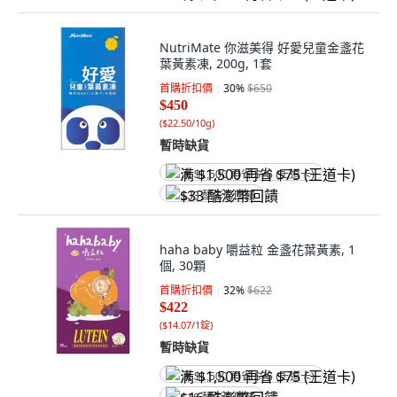
NutriMate 你滋美得 好愛兒童金盞花
葉黃素凍, 200g, 1套
首購折扣價
30
%
$650
$450
(
$22.50/10g
)
暫時缺貨
满 $1,500 再省 $75 (王道卡)
$33 酷澎幣回饋
haha baby 嚼益粒 金盞花葉黃素, 1
個, 30顆
首購折扣價
32
%
$622
$422
(
$14.07/1錠
)
暫時缺貨
满 $1,500 再省 $75 (王道卡)