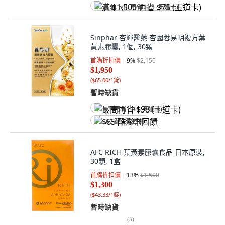
满 $1,500 再省 $75 (王道卡)
Sinphar 杏輝醫藥 杏國蓉易明複方葉
黃素膠囊, 1個, 30顆
首購折扣價
9
%
$2,150
$1,950
(
$65.00/1錠
)
暫時缺貨
最高再省 $98 (王道卡)
$65 酷澎幣回饋
AFC RICH 葉黃素膠囊食品 日本原裝,
30顆, 1盒
首購折扣價
13
%
$1,500
$1,300
(
$43.33/1錠
)
暫時缺貨
(
3
)