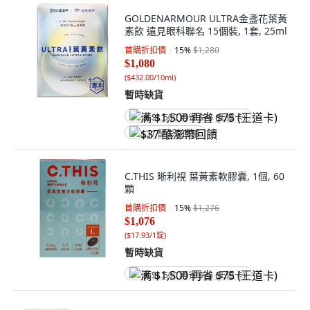
GOLDENARMOUR ULTRA金盞花葉黃
素飲 遠見眼科聯名 15個裝, 1套, 25ml
首購折扣價
15
%
$1,280
$1,080
(
$432.00/10ml
)
暫時缺貨
满 $1,500 再省 $75 (王道卡)
$37 酷澎幣回饋
C.THIS 晰利視 葉黃素軟膠囊, 1個, 60
顆
首購折扣價
15
%
$1,276
$1,076
(
$17.93/1錠
)
暫時缺貨
满 $1,500 再省 $75 (王道卡)