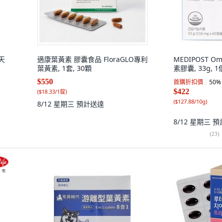
天
適康葉黃素 膠囊食品 FloraGLO專利
MEDIPOST 
葉黃素, 1套, 30顆
素膠囊, 33g, 1
$550
首購折扣價
50
%
$422
(
$18.33/1錠
)
(
$127.88/10g
)
8/12 星期三
預計送達
8/12 星期三
預
(
23
)