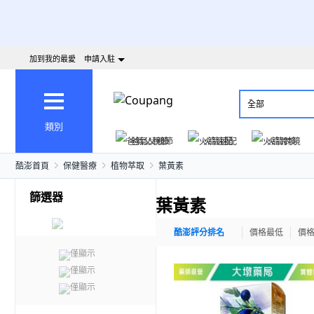
加到我的最愛
申請入駐
全部
類別
爸氣父親節
火箭速配
火箭跨境
酷澎首頁
保健醫療
植物萃取
葉黃素
篩選器
葉黃素
酷澎評分排名
價格最低
價
僅顯示
僅顯示
僅顯示