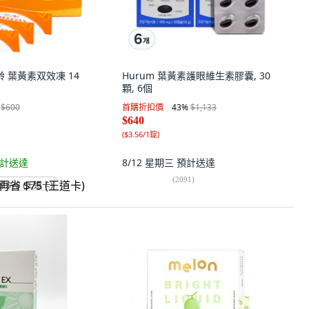
机齡 葉黃素双效凍 14
Hurum 葉黃素護眼維生素膠囊, 30
顆, 6個
$600
首購折扣價
43
%
$1,133
$640
(
$3.56/1錠
)
計送達
8/12 星期三
預計送達
(
2091
)
省 $75 (王道卡)