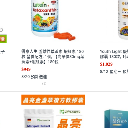
桑子
得意人生 游離性葉黃素 蝦紅素 180
Youth Lig
粒 營養配方, 1個, 【高單位30mg葉
膠囊 130粒, 1
黃素+蝦紅素】180粒
$1,029
$949
8/12 星期三
預
8/20
預計送達
(
1
)