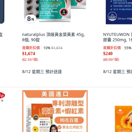
盒
naturalplus 頂級黃金葉黃素 45g,
NYUTEUWO
8個, 90錠
膠囊 250mg, 1
首購折扣價
10
%
$1,874
首購折扣價
55
%
$1,674
$240
(
$2.33/1錠
)
(
$8.00/1錠
)
8/12 星期三
預計送達
8/12 星期三
預