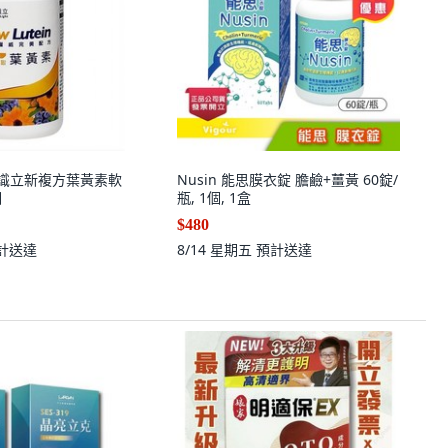
ht 優識立新複方葉黃素軟
Nusin 能思膜衣錠 膽鹼+薑黃 60錠/
個
瓶, 1個, 1盒
$480
計送達
8/14 星期五
預計送達