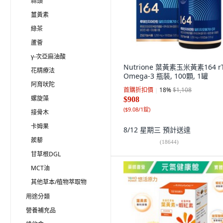
蒜頭
薑黃素
綠茶
蘆薈
γ-次亞麻油酸
Nutrione 葉黃素玉米黃素164 r
花精療法
Omega-3 瓶裝, 100顆, 1罐
阿育吠陀
首購折扣價
18
%
$1,108
螺旋藻
$908
(
$9.08/1錠
)
接骨木
卡姆果
8/12 星期三
預計送達
蒺藜
(
18644
)
甘草根DGL
MCT油
其他草本/植物萃取物
用途分類
營養補充品