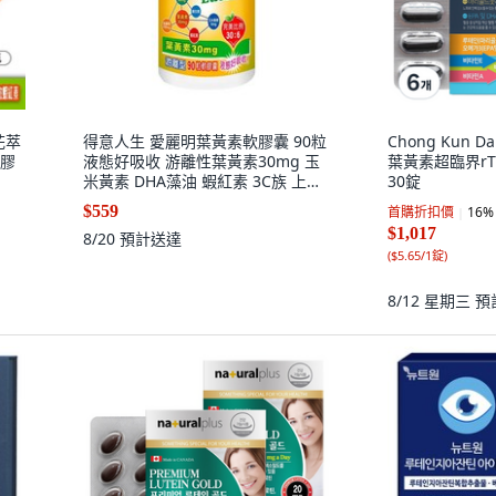
花萃
得意人生 愛麗明葉黃素軟膠囊 90粒
Chong Kun D
軟膠
液態好吸收 游離性葉黃素30mg 玉
葉黃素超臨界rTG 
米黃素 DHA藻油 蝦紅素 3C族 上班
30錠
族, 1個, 【愛麗明葉黃素膠囊】90粒
$559
首購折扣價
16
%
$1,017
8/20
預計送達
(
$5.65/1錠
)
8/12 星期三
預