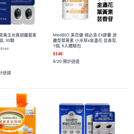
N 葉黃玉米黃胡蘿蔔素
MedBIO 美百優 視必清 EX膠囊 游
個, 30顆
離型葉黃素 小米草x金盞花 芸香苷,
1個, 6入體驗包
$544
$140
8/20
預計送達
計送達