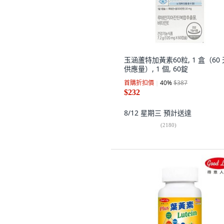
玉涵蘆特加黃素60粒, 1 盒（60 
供應量）, 1 個, 60錠
首購折扣價
40
%
$387
$232
8/12 星期三
預計送達
(
2180
)