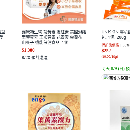
離型
護康穎生醫 葉黃素 蝦紅素 美國游離
UNISKIN 零
【愛
型葉黃素 玉米黃素 花青素 金盞花
包, 1個, 280g
山桑子 機能保健食品, 1個
折扣後價格
58
%
$1,380
$252
(
$9.00/10g
)
8/20
預計送達
明天 8/9 (日)
預
满 $1,500 再