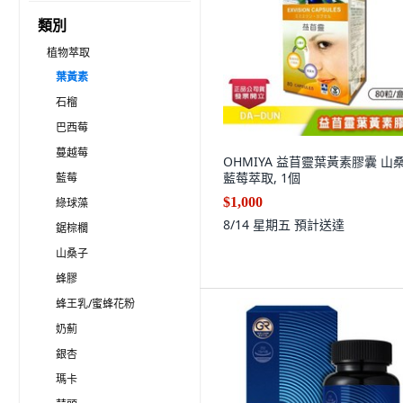
類別
植物萃取
葉黃素
石榴
巴西莓
蔓越莓
OHMIYA 益苜靈葉黃素膠囊 山
藍莓萃取, 1個
藍莓
$1,000
綠球藻
8/14 星期五
預計送達
鋸棕櫚
山桑子
蜂膠
蜂王乳/蜜蜂花粉
奶薊
銀杏
瑪卡