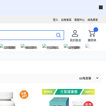
登入
註冊會員
客服中心
成為賣家
我的酷澎
購物車
文具圖書
食品飲料
生活用品
女性服飾
運動戶外
60
每頁筆