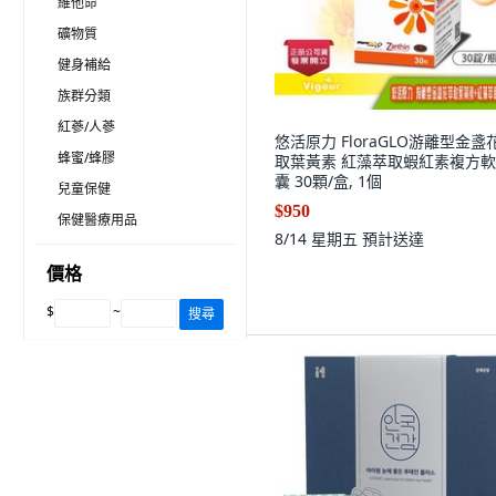
維他命
礦物質
健身補給
族群分類
紅蔘/人蔘
悠活原力 FloraGLO游離型金盞
蜂蜜/蜂膠
取葉黃素 紅藻萃取蝦紅素複方
囊 30顆/盒, 1個
兒童保健
$950
保健醫療用品
8/14 星期五
預計送達
價格
$
~
搜尋