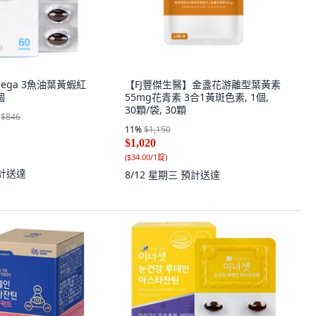
Omega 3魚油葉黃蝦紅
【FJ豐傑生醫】金盞花游離型葉黃素
個
55mg花青素 3合1黃斑色素, 1個,
30顆/袋, 30顆
$846
11
%
$1,150
$1,020
(
$34.00/1錠
)
計送達
8/12 星期三
預計送達