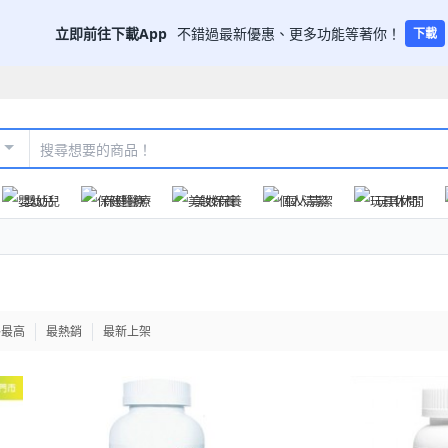
立即前往下載App
不錯過最新優惠、更多功能等著你！
下載
嬰幼兒
保健醫療
美妝保養
個人清潔
玩具休閒
格最高
最熱銷
最新上架