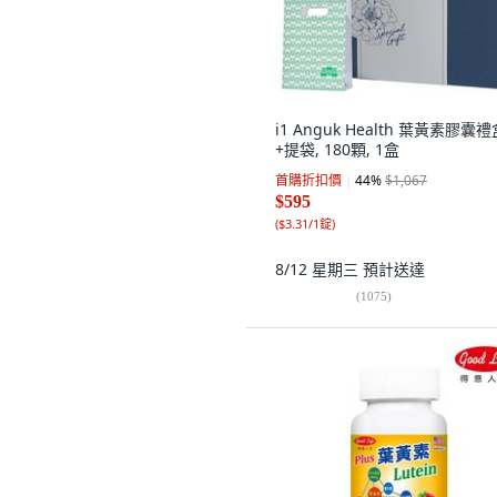
i1 Anguk Health 葉黃素膠囊禮
+提袋, 180顆, 1盒
首購折扣價
44
%
$1,067
$595
(
$3.31/1錠
)
8/12 星期三
預計送達
(
1075
)