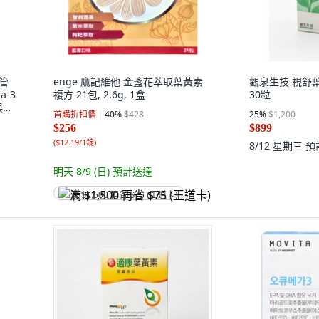
血管
enge 鷹記維他 金盞花萃取葉黃素
觀泉生技 視舒葉
a-3
複方 21包, 2.6g, 1盒
30粒
與整
首購折扣價
40
%
$428
25
%
$1,200
保健
$256
$899
(
$12.19/1錠
)
8/12 星期三
預
明天 8/9 (日)
預計送達
满 $1,500 再省 $75 (王道卡)