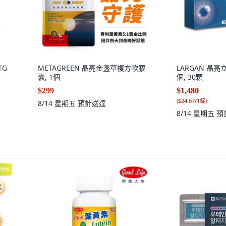
TG
METAGREEN 晶亮金盞草複方軟膠
LARGAN 晶亮
囊, 1個
個, 30顆
$299
$1,480
(
$24.67/1錠
)
8/14 星期五
預計送達
8/14 星期五
預