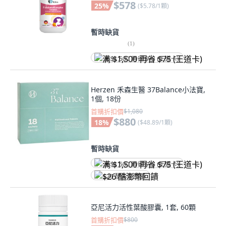
$578
25
%
(
$5.78/1顆
)
暫時缺貨
(
1
)
满 $1,500 再省 $75 (王道卡)
Herzen 禾森生醫 37Balance小法寶,
1個, 18份
首購折扣價
$1,080
$880
18
%
(
$48.89/1顆
)
暫時缺貨
满 $1,500 再省 $75 (王道卡)
$26 酷澎幣回饋
亞尼活力活性葉酸膠囊, 1套, 60顆
首購折扣價
$800