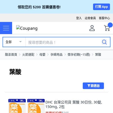
領取您的
$200
首購優惠卷!
打開 App
登入
註冊會員
客服中心
全部
酷澎首頁
火箭速配
母嬰
孕婦用品
懷孕初期(~15週)
葉酸
葉酸
篩選器
DHC 台灣公司貨 葉酸 30日份, 30錠,
150mg, 2包
$165