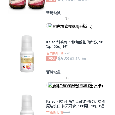
暫時缺貨
(
1
)
最高再省 $90 (王道卡)
Kalso 科德司 孕期葉酸維他命錠, 90
顆, 120g, 1罐
首購折扣價
$778
$578
25
%
(
$6.42/1顆
)
暫時缺貨
(
1
)
满 $1,500 再省 $75 (王道卡)
Kalso 科德司 哺乳葉酸維他命錠 德國
原裝進口 純素可食, 100顆, 78g, 1罐
首購折扣價
$778