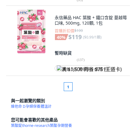
永信藥品 HAC 葉酸 + 鐵口含錠 蔓越莓
口味, 500mg, 120顆, 1包
首購折扣價
$199
$119
40
%
(
$0.99/1顆
)
暫時缺貨
(
137
)
满 $1,500 再省 $75 (王道卡)
1
與一起瀏覽的類別
維他命 D
孕婦保養
體溫計
您可能會喜歡的其他產品
葉酸錠
thorne-research葉酸
孕期營養