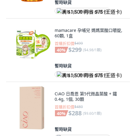
暫時缺貨
满 $1,500 再省 $75 (王道卡)
mamacare 孕哺兒 媽媽葉酸口嚼錠,
60顆, 1盒
首購折扣價
$499
$299
40
%
(
$4.98/1顆
)
暫時缺貨
满 $1,500 再省 $75 (王道卡)
CiAO 日喬恩 第5代微晶葉酸 + 鐵
0.4g, 1個, 30顆
首購折扣價
$480
$288
40
%
(
$9.60/1顆
)
暫時缺貨