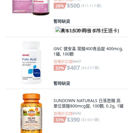
$500
28
%
(
$11.11/1顆
)
暫時缺貨
满 $1,500 再省 $75 (王道卡)
GNC 健安喜 葉酸400食品錠 400mcg,
1罐, 100顆
首購折扣價
$607
$407
32
%
(
$4.07/1顆
)
暫時缺貨
SUNDOWN NATURALS 日落恩賜 高
單位葉酸800mcg錠, 100顆, 0.2g, 1罐
首購折扣價
$590
$390
33
%
(
$3.90/1顆
)