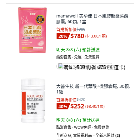
mamawell 美孕佳 日本肌醇超級葉酸
膠囊, 60顆, 1盒
首購折扣價
$980
$780
20
%
(
$13.00/1顆
)
明天 8/8 (六)
預計送達
酷澎直售 ∙ 免運 ∙ 免費退貨
满 $1,500 再省 $75 (王道卡)
大醫生技 新一代葉酸+微膠囊鐵, 30顆,
1罐
首購折扣價
$420
$252
40
%
(
$8.40/1顆
)
明天 8/8 (六)
預計送達
酷澎直售 ∙ WOW免運 ∙ 免費退貨
全新商品
,
盒損福利品 – 全新未開封
(2)