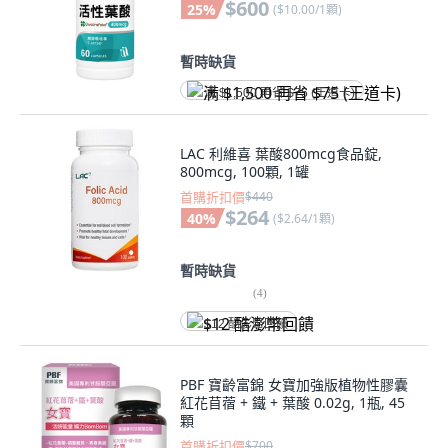
$600
25
%
(
$10.00/1顆
)
暫時缺貨
满 $1,500 再省 $75 (王道卡)
LAC 利維喜 葉酸800mcg食品錠,
800mcg, 100顆, 1罐
首購折扣價
$440
$264
40
%
(
$2.64/1顆
)
暫時缺貨
(
4
)
$12 酷澎幣回饋
PBF 寶齡富錦 女寶加強版植物性膠囊
紅花苜蓿 + 鐵 + 葉酸 0.02g, 1瓶, 45
顆
首購折扣價
$700