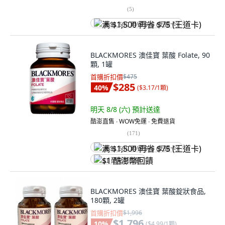
(
5
)
满 $1,500 再省 $75 (王道卡)
BLACKMORES 澳佳寶 葉酸 Folate, 90
顆, 1罐
首購折扣價
$475
$285
40
%
(
$3.17/1顆
)
明天 8/8 (六)
預計送達
酷澎直售 ∙ WOW免運 ∙ 免費退貨
(
171
)
满 $1,500 再省 $75 (王道卡)
$1 酷澎幣回饋
BLACKMORES 澳佳寶 葉酸錠狀食品,
180顆, 2罐
首購折扣價
$1,996
$1,796
10
%
(
$4.99/1顆
)