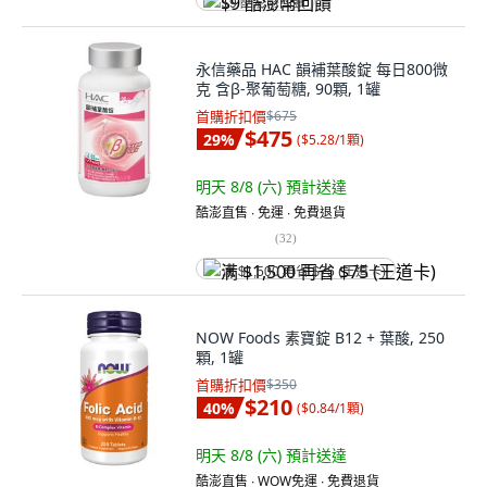
$9 酷澎幣回饋
永信藥品 HAC 韻補葉酸錠 每日800微
克 含β-聚葡萄糖, 90顆, 1罐
首購折扣價
$675
$475
29
%
(
$5.28/1顆
)
明天 8/8 (六)
預計送達
酷澎直售 ∙ 免運 ∙ 免費退貨
(
32
)
满 $1,500 再省 $75 (王道卡)
NOW Foods 素寶錠 B12 + 葉酸, 250
顆, 1罐
首購折扣價
$350
$210
40
%
(
$0.84/1顆
)
明天 8/8 (六)
預計送達
酷澎直售 ∙ WOW免運 ∙ 免費退貨