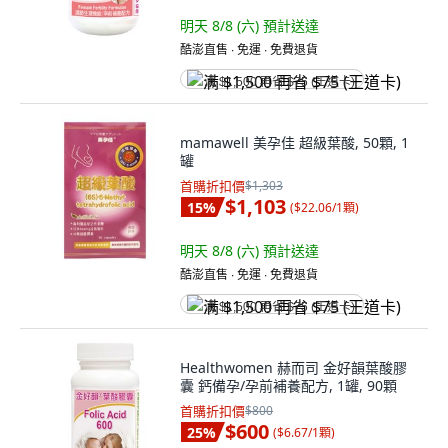
明天 8/8 (六)
預計送達
酷澎直售 ∙ 免運 ∙ 免費退貨
满 $1,500 再省 $75 (王道卡)
mamawell 美孕佳 超級葉酸, 50顆, 1
罐
首購折扣價
$1,303
$1,103
15
%
(
$22.06/1顆
)
明天 8/8 (六)
預計送達
酷澎直售 ∙ 免運 ∙ 免費退貨
满 $1,500 再省 $75 (王道卡)
Healthwomen 赫而司 金好韻葉酸膠
囊 鈣備孕/孕前補養配方, 1罐, 90顆
首購折扣價
$800
$600
25
%
(
$6.67/1顆
)