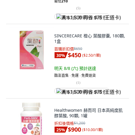
最低
210
(
5
)
满 $1,500 再省 $75 (王道卡)
SINCERECARE 橙心 葉酸膠囊, 180顆,
1盒
首購折扣價
$650
$450
30
%
(
$2.50/1顆
)
明天 8/8 (六)
預計送達
酷澎直售 ∙ 免運 ∙ 免費退貨
(
1
)
满 $1,500 再省 $75 (王道卡)
Healthwomen 赫而司 日本高純度肌
醇葉酸, 90顆, 1罐
折扣後價格
$1,200
$900
25
%
(
$10.00/1顆
)