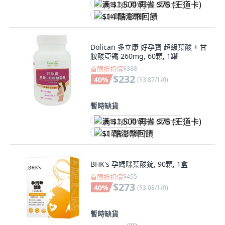
满 $1,500 再省 $75 (王道卡)
$14 酷澎幣回饋
Dolican 多立康 好孕寶 超級葉酸 + 甘
胺酸亞鐵 260mg, 60顆, 1罐
首購折扣價
$388
$232
40
%
(
$3.87/1顆
)
暫時缺貨
满 $1,500 再省 $75 (王道卡)
$1 酷澎幣回饋
BHK's 孕媽咪葉酸錠, 90顆, 1盒
首購折扣價
$455
$273
40
%
(
$3.03/1顆
)
暫時缺貨
(
93
)