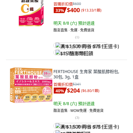
首購折扣價
$600
$400
33
%
(
$13.33/1顆
)
明天 8/8 (六)
預計送達
酷澎直售 ∙ 免運 ∙ 免費退貨
(
1
)
满 $1,500 再省 $75 (王道卡)
$15 酷澎幣回饋
FERTIHOUSE 生育家 葉酸肌醇粉包,
30包, 3g, 1盒
首購折扣價
$341
$204
40
%
(
$6.80/1顆
)
明天 8/8 (六)
預計送達
酷澎直售 ∙ WOW免運 ∙ 免費退貨
(
3
)
满 $1,500 再省 $75 (王道卡)