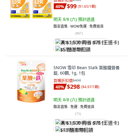
首購折扣價
$99
40
%
(
$1.65/1顆
)
明天 8/8 (六)
預計送達
酷澎直售 ∙ WOW免運 ∙ 免費退貨
(
867
)
满 $1,500 再省 $75 (王道卡)
$5 酷澎幣回饋
SNOW 雪印 Bean Stalk 葉酸鐵營養
錠, 60顆, 1g, 1包
首購折扣價
$498
$298
40
%
(
$4.97/1顆
)
明天 8/8 (六)
預計送達
酷澎直售 ∙ 免運 ∙ 免費退貨
(
75
)
满 $1,500 再省 $75 (王道卡)
$13 酷澎幣回饋