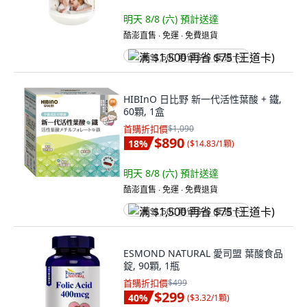
明天 8/8 (六)
預計送達
酷澎直售 ∙ 免運 ∙ 免費退貨
满 $1,500 再省 $75 (王道卡)
HIBInO 日比野 新一代活性葉酸 + 鐵,
60顆, 1盒
首購折扣價
$1,090
$890
18
%
(
$14.83/1顆
)
明天 8/8 (六)
預計送達
酷澎直售 ∙ 免運 ∙ 免費退貨
满 $1,500 再省 $75 (王道卡)
ESMOND NATURAL 愛司盟 葉酸食品
錠, 90顆, 1瓶
首購折扣價
$499
$299
40
%
(
$3.32/1顆
)