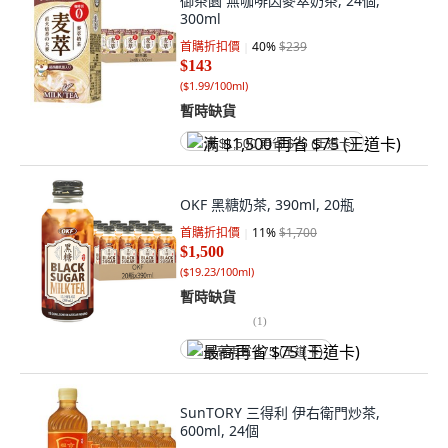
御茶園 無咖啡因麥萃奶茶, 24個,
300ml
首購折扣價
40
%
$239
$143
(
$1.99/100ml
)
暫時缺貨
满 $1,500 再省 $75 (王道卡)
OKF 黑糖奶茶, 390ml, 20瓶
首購折扣價
11
%
$1,700
$1,500
(
$19.23/100ml
)
暫時缺貨
(
1
)
最高再省 $75 (王道卡)
SunTORY 三得利 伊右衛門炒茶,
600ml, 24個