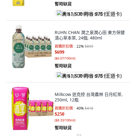
暫時缺貨
满 $1,500 再省 $75 (王道卡)
RUHN CHAN 潤之泉潤心田 東方保健
清心草本茶, 24個, 480ml
首購折扣價
22
%
$899
$699
(
$6.07/100ml
)
暫時缺貨
满 $1,500 再省 $75 (王道卡)
Milkcow 迷克控 台灣農林 日月紅茶,
250ml, 12瓶
首購折扣價
40
%
$418
$250
(
$8.33/100ml
)
暫時缺貨
(
1
)