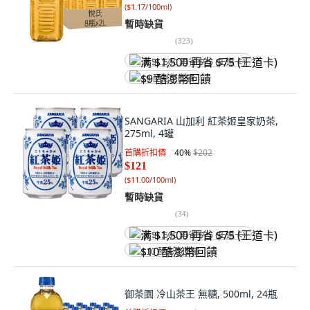
(
$1.17/100ml
)
暫時缺貨
(
323
)
满 $1,500 再省 $75 (王道卡)
$9 酷澎幣回饋
SANGARIA 山加利 紅茶姬皇家奶茶,
275ml, 4罐
首購折扣價
40
%
$202
$121
(
$11.00/100ml
)
暫時缺貨
(
34
)
满 $1,500 再省 $75 (王道卡)
$10 酷澎幣回饋
御茶園 冷山茶王 無糖, 500ml, 24瓶