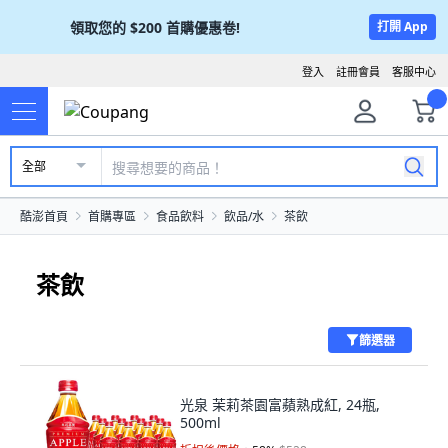
領取您的
$200
首購優惠卷!
打開 App
登入
註冊會員
客服中心
全部
酷澎首頁
首購專區
食品飲料
飲品/水
茶飲
茶飲
篩選器
光泉 茉莉茶園富蘋熟成紅, 24瓶,
500ml