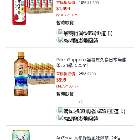
首購折扣價
10
%
$1,899
$1,699
(
$10.36/100ml
)
暫時缺貨
最高再省 $85 (王道卡)
$57 酷澎幣回饋
PokkaSapporo 無糖屋久島日本烏龍
茶, 24瓶, 525ml
首購折扣價
25
%
$799
$599
(
$4.75/100ml
)
暫時缺貨
(
1
)
满 $1,500 再省 $75 (王道卡)
$22 酷澎幣回饋
AriZona 人參蜂蜜風味綠茶, 24個,