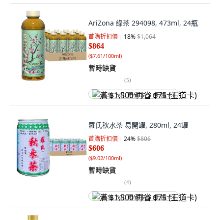
AriZona 綠茶 294098, 473ml, 24瓶
首購折扣價
18
%
$1,064
$864
(
$7.61/100ml
)
暫時缺貨
(
5
)
满 $1,500 再省 $75 (王道卡)
羅氏秋水茶 易開罐, 280ml, 24罐
首購折扣價
24
%
$806
$606
(
$9.02/100ml
)
暫時缺貨
(
4
)
满 $1,500 再省 $75 (王道卡)