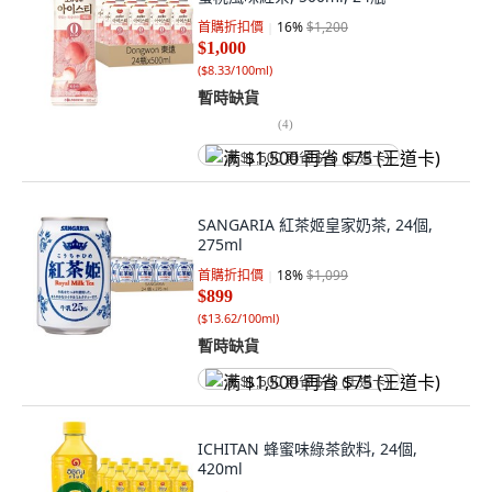
首購折扣價
16
%
$1,200
$1,000
(
$8.33/100ml
)
暫時缺貨
(
4
)
满 $1,500 再省 $75 (王道卡)
SANGARIA 紅茶姬皇家奶茶, 24個,
275ml
首購折扣價
18
%
$1,099
$899
(
$13.62/100ml
)
暫時缺貨
满 $1,500 再省 $75 (王道卡)
ICHITAN 蜂蜜味綠茶飲料, 24個,
420ml