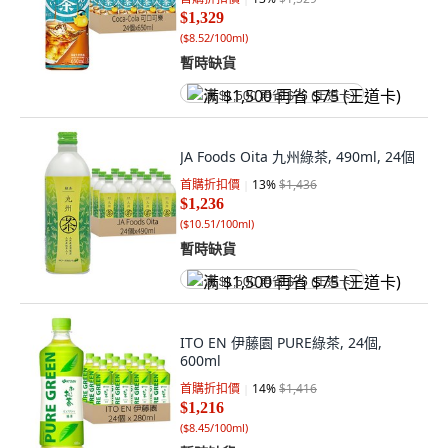
$1,329
(
$8.52/100ml
)
暫時缺貨
满 $1,500 再省 $75 (王道卡)
JA Foods Oita 九州綠茶, 490ml, 24個
首購折扣價
13
%
$1,436
$1,236
(
$10.51/100ml
)
暫時缺貨
满 $1,500 再省 $75 (王道卡)
ITO EN 伊藤園 PURE綠茶, 24個,
600ml
首購折扣價
14
%
$1,416
$1,216
(
$8.45/100ml
)