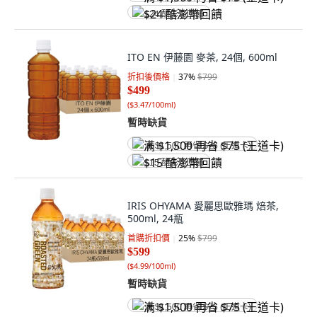
$24 酷澎幣回饋
ITO EN 伊藤園 麥茶, 24個, 600ml
折扣後價格
37
%
$799
$499
(
$3.47/100ml
)
暫時缺貨
满 $1,500 再省 $75 (王道卡)
$15 酷澎幣回饋
IRIS OHYAMA 愛麗思歐雅瑪 焙茶,
500ml, 24瓶
首購折扣價
25
%
$799
$599
(
$4.99/100ml
)
暫時缺貨
满 $1,500 再省 $75 (王道卡)