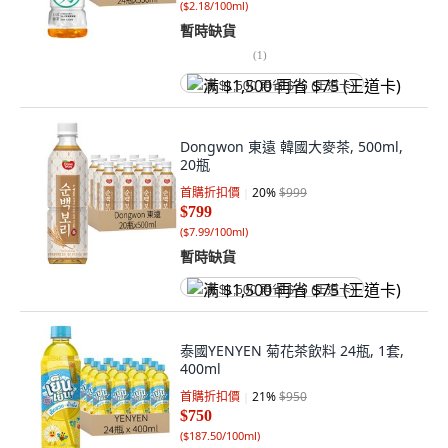
(
$2.18/100ml
)
暫時缺貨
(
1
)
满 $1,500 再省 $75 (王道卡)
Dongwon 東遠 韓國大麥茶, 500ml,
20瓶
首購折扣價
20
%
$999
$799
(
$7.99/100ml
)
暫時缺貨
满 $1,500 再省 $75 (王道卡)
泰國YENYEN 菊花茶飲料 24瓶, 1套,
400ml
首購折扣價
21
%
$950
$750
(
$187.50/100ml
)