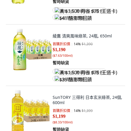
暫時缺貨
满 $1,500 再省 $75 (王道卡)
$41 酷澎幣回饋
綾鷹 清爽風味綠茶, 24瓶, 650ml
首購折扣價
14
%
$1,390
$1,190
(
$7.63/100ml
)
暫時缺貨
满 $1,500 再省 $75 (王道卡)
$39 酷澎幣回饋
SunTORY 三得利 日本玄米綠茶, 24個,
600ml
首購折扣價
14
%
$1,399
$1,199
(
$8.33/100ml
)
暫時缺貨