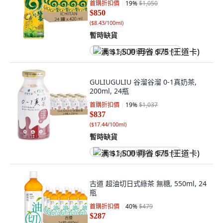
首購折扣價
19
%
$1,050
$850
(
$8.43/100ml
)
暫時缺貨
满 $1,500 再省 $75 (王道卡)
GULIUGULIU 谷溜谷溜 0-1真奶茶,
200ml, 24瓶
首購折扣價
19
%
$1,037
$837
(
$17.44/100ml
)
暫時缺貨
满 $1,500 再省 $75 (王道卡)
古道 超油切日式綠茶 無糖, 550ml, 24
瓶
首購折扣價
40
%
$479
$287