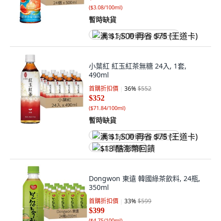
(
$3.08/100ml
)
暫時缺貨
满 $1,500 再省 $75 (王道卡)
小葉紅 紅玉紅茶無糖 24入, 1套,
490ml
首購折扣價
36
%
$552
$352
(
$71.84/100ml
)
暫時缺貨
满 $1,500 再省 $75 (王道卡)
$13 酷澎幣回饋
Dongwon 東遠 韓國綠茶飲料, 24瓶,
350ml
首購折扣價
33
%
$599
$399
(
$4.75/100ml
)