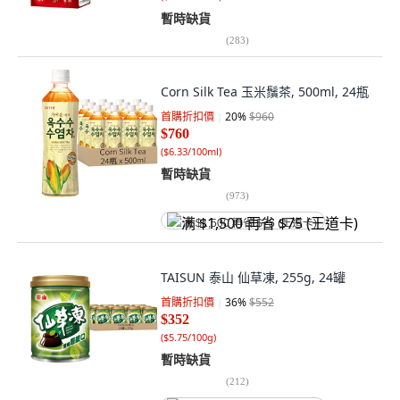
暫時缺貨
(
283
)
Corn Silk Tea 玉米鬚茶, 500ml, 24瓶
首購折扣價
20
%
$960
$760
(
$6.33/100ml
)
暫時缺貨
(
973
)
满 $1,500 再省 $75 (王道卡)
TAISUN 泰山 仙草凍, 255g, 24罐
首購折扣價
36
%
$552
$352
(
$5.75/100g
)
暫時缺貨
(
212
)