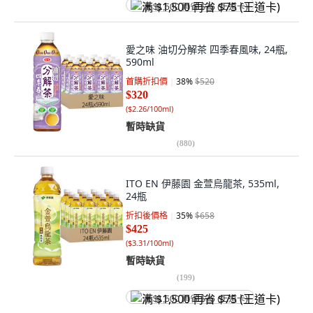
满 $1,500 再省 $75 (王道卡)
愛之味 油切分解茶 四季春風味, 24瓶,
590ml
首購折扣價
38
%
$520
$320
(
$2.26/100ml
)
暫時缺貨
(
880
)
ITO EN 伊藤園 金萱烏龍茶, 535ml,
24瓶
折扣後價格
35
%
$658
$425
(
$3.31/100ml
)
暫時缺貨
(
199
)
满 $1,500 再省 $75 (王道卡)