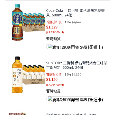
Coca-Cola 可口可樂 本格濃味無糖麥
茶, 600ml, 24個
首購折扣價
13
%
$1,529
$1,329
(
$9.23/100ml
)
暫時缺貨
满 $1,500 再省 $75 (王道卡)
SunTORY 三得利 伊右衛門綜合三味茶
京都限定, 600ml, 24個
首購折扣價
14
%
$1,350
$1,150
(
$7.99/100ml
)
暫時缺貨
满 $1,500 再省 $75 (王道卡)