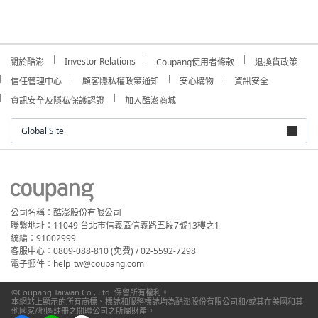
Investor Relations
關於酷澎
Coupang使用者條款
退換貨政策
信任管理中心
顧客隱私權政策通知
安心購物
資訊安全
資訊安全及隱私保護認證
加入酷澎商城
Global Site
公司名稱：酷澎股份有限公司
聯繫地址：11049 台北市信義區信義路五段7號13樓之1
統編：91002999
客服中心：0809-088-810 (免費) / 02-5592-7298
電子郵件：help_tw@coupang.com
©Coupang Taiwan Co., Ltd. 保留所有權利。
本網站上顯示的所有商標、標誌和服務標誌均為酷澎股份有限公司和/或其在美國和其
他國家/地區註冊之關聯公司之所屬財產。