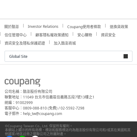
Investor Relations
關於酷澎
Coupang使用者條款
退換貨政策
信任管理中心
顧客隱私權政策通知
安心購物
資訊安全
資訊安全及隱私保護認證
加入酷澎商城
Global Site
公司名稱：酷澎股份有限公司
聯繫地址：11049 台北市信義區信義路五段7號13樓之1
統編：91002999
客服中心：0809-088-810 (免費) / 02-5592-7298
電子郵件：help_tw@coupang.com
©Coupang Taiwan Co., Ltd. 保留所有權利。
本網站上顯示的所有商標、標誌和服務標誌均為酷澎股份有限公司和/或其在美國和其
他國家/地區註冊之關聯公司之所屬財產。