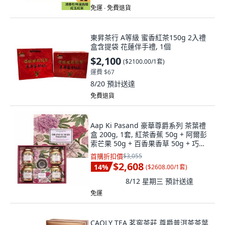
免運 ∙ 免費退貨
東昇茶行 A等級 蜜香紅茶150g 2入禮
盒含提袋 花蓮伴手禮, 1個
$2,100
(
$2100.00/1套
)
運費 $67
8/20
預計送達
免費退貨
Aap Ki Pasand 豪華尊爵系列 茶葉禮
盒 200g, 1套, 紅茶香蕉 50g + 阿爾彭
索芒果 50g + 百香果香草 50g + 巧克
力薄荷 50g
首購折扣價
$3,055
$2,608
14
%
(
$2608.00/1套
)
8/12 星期三
預計送達
免運
CAOLY TEA 茗窖茶莊 尊爵普洱茶茶葉