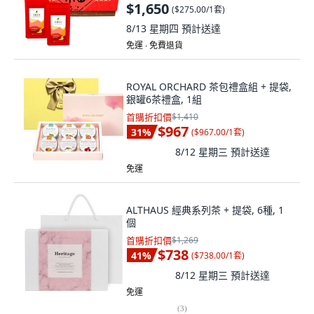
蜜蜒回甘有機紅茶葉30gx6罐-共180,
$1,650
(
$275.00/1套
)
茶葉30g
8/13 星期四
預計送達
免運 ∙ 免費退貨
ROYAL ORCHARD 茶包禮盒組 + 提袋,
銀罐6茶禮盒, 1組
首購折扣價
$1,410
$967
31
%
(
$967.00/1套
)
8/12 星期三
預計送達
免運
ALTHAUS 經典系列茶 + 提袋, 6種, 1
個
首購折扣價
$1,269
$738
41
%
(
$738.00/1套
)
8/12 星期三
預計送達
免運
(
3
)