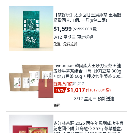
【茶好玩】太原回甘王烏龍茶 重喉韻
極致回甘, 1個, 一斤(8包二兩)
$1,599
(
$1599.00/1套
)
8/12 星期三
預計送達
免運 ∙ 免費退貨
Jayeonjiae 韓國產大王炒刀豆茶 + 連
皮炒牛蒡茶組合, 1盒, 炒刀豆茶 300g
+ 炒刀豆茶 60g + 連皮炒牛蒡茶 300g
+ 牛蒡茶100g
首購折扣價
$1,217
$1,017
16
%
(
$1017.00/1套
)
8/12 星期三
預計送達
免運
謝江林茶莊 2026 丙午年馬到成功生肖
紀念圓茶餅 紅烏龍茶 357g 茶葉禮盒,