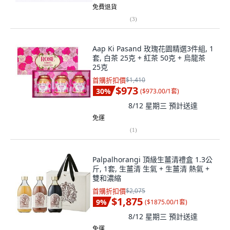
免費退貨
(
3
)
Aap Ki Pasand 玫瑰花園精選3件組, 1
套, 白茶 25克 + 紅茶 50克 + 烏龍茶
25克
首購折扣價
$1,410
$973
30
%
(
$973.00/1套
)
8/12 星期三
預計送達
免運
(
1
)
Palpalhorangi 頂級生薑清禮盒 1.3公
斤, 1套, 生薑清 生氣 + 生薑清 熱氣 +
雙和濃縮
首購折扣價
$2,075
$1,875
9
%
(
$1875.00/1套
)
8/12 星期三
預計送達
免運