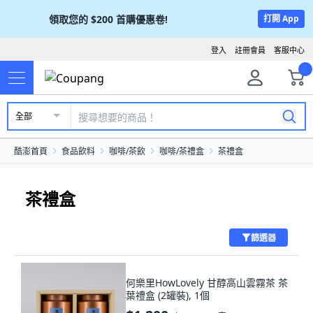
領取您的
$200
首購優惠卷!
打開 App
登入
註冊會員
客服中心
全部
酷澎首頁
食品飲料
咖啡/茶飲
咖啡/茶禮盒
茶禮盒
茶禮盒
篩選器
何樂里HowLovely 甘醇高山雲霧茶 茶
葉禮盒 (2罐裝), 1個