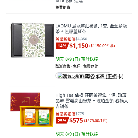
8/18
預計送達
免費退貨
LAOMU 烏龍薑紅禮盒, 1套, 金萱烏龍
茶 + 無糖薑紅茶
首購折扣價
$1,350
$1,150
14
%
(
$1150.00/1套
)
明天 8/9 (日)
預計送達
酷澎直售 ∙ 免運 ∙ 免費退貨
满 $1,500 再省 $75 (王道卡)
High Tea 伂橙 莊園茶禮盒, 1個, 琉璃
晶翠-雲嶺高山綠茶 + 琥珀金韻-春摘大
吉嶺茶
首購折扣價
$775
$575
25
%
(
$575.00/1套
)
明天 8/9 (日)
預計送達