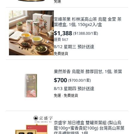
免運
至峰茶業 杉林溪高山茶 烏龍 金萱 茶
葉禮盒, 1個, 150gx2入/盒
$1,388
(
$1388.00/1套
)
運費 $67
8/12 星期三
預計送達
免費退貨
果然茶香 烏龍茶 醇厚回甘, 1個, 茶葉
$700
(
$700.00/1套
)
8/13 星期四
預計送達
免運 ∙ 免費退貨
京盛宇 旭日禮盒 雙罐茶葉組 (梨山烏
龍100g+蜜香貴妃100g) 台灣高山茶葉
伴手禮附提袋, 1個