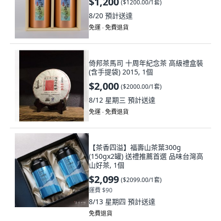
$1,200
(
$1200.00/1套
)
8/20
預計送達
免運 ∙ 免費退貨
倚邦茶馬司 十周年紀念茶 高級禮盒裝
(含手提袋) 2015, 1個
$2,000
(
$2000.00/1套
)
8/12 星期三
預計送達
免運 ∙ 免費退貨
【茶香四溢】福壽山茶葉300g
(150gx2罐) 送禮推薦首選 品味台灣高
山好茶, 1個
$2,099
(
$2099.00/1套
)
運費 $90
8/13 星期四
預計送達
免費退貨