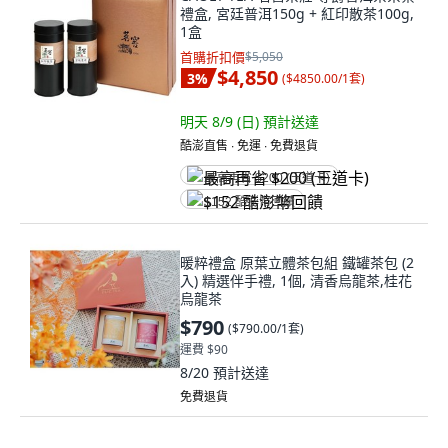
禮盒, 宮廷普洱150g + 紅印散茶100g,
1盒
首購折扣價
$5,050
$4,850
3
%
(
$4850.00/1套
)
明天 8/9 (日)
預計送達
酷澎直售 ∙ 免運 ∙ 免費退貨
最高再省 $200 (王道卡)
$152 酷澎幣回饋
暖粹禮盒 原葉立體茶包組 鐵罐茶包 (2
入) 精選伴手禮, 1個, 清香烏龍茶,桂花
烏龍茶
$790
(
$790.00/1套
)
運費 $90
8/20
預計送達
免費退貨