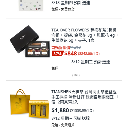
8/13 星期四
預計送達
免運 ∙ 免費退貨
TEA OVER FLOWERS 豐盛花茶3種禮
盒組 + 提袋, 金盞花 8g + 雞冠花 4g +
生薑樹花 6g + 夾子, 1套
首購折扣價
$1,363
$848
37
%
(
$848.00/1套
)
8/12 星期三
預計送達
免運
(
169
)
TIANSHEN天神茶 台灣高山茶禮盒組
手工採摘 清新甘醇 送禮自用兩相宜, 1
個, 2兩茶葉2入
$1,880
(
$1880.00/1套
)
8/12 星期三
預計送達
免運 ∙ 免費退貨