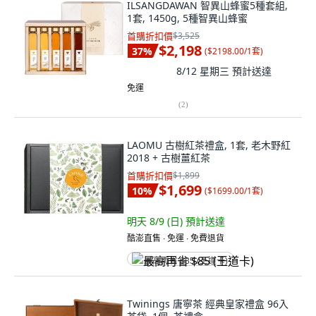
ILSANGDAWAN 智異山蜂蜜5種套組,
1套, 1450g, 5種智異山蜂蜜
首購折扣價
$3,525
$2,198
37
%
(
$2198.00/1套
)
8/12 星期三
預計送達
免運
(
2
)
LAOMU 古樹紅茶禮盒, 1套, 老木野紅
2018 + 古樹薑紅茶
首購折扣價
$1,899
$1,699
10
%
(
$1699.00/1套
)
明天 8/9 (日)
預計送達
酷澎直售 ∙ 免運 ∙ 免費退貨
最高再省 $85 (王道卡)
Twinings 唐寧茶 經典皇家禮盒 96入