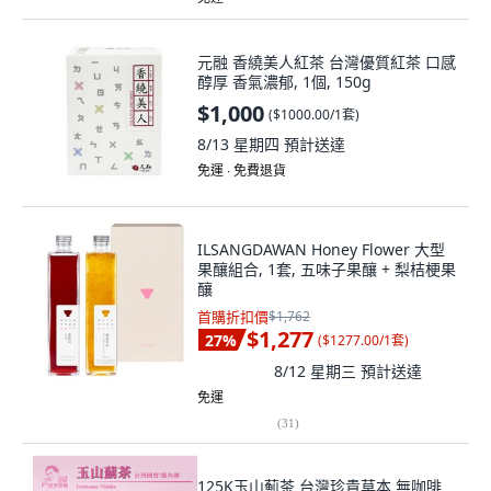
元融 香繞美人紅茶 台灣優質紅茶 口感
醇厚 香氣濃郁, 1個, 150g
$1,000
(
$1000.00/1套
)
8/13 星期四
預計送達
免運 ∙ 免費退貨
ILSANGDAWAN Honey Flower 大型
果釀組合, 1套, 五味子果釀 + 梨桔梗果
釀
首購折扣價
$1,762
$1,277
27
%
(
$1277.00/1套
)
8/12 星期三
預計送達
免運
(
31
)
125K玉山薊茶 台灣珍貴草本 無咖啡