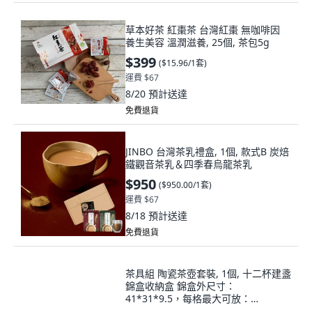
草本好茶 紅棗茶 台灣紅棗 無咖啡因
養生美容 溫潤滋養, 25個, 茶包5g
$399
(
$15.96/1套
)
運費 $67
8/20
預計送達
免費退貨
JINBO 台灣茶乳禮盒, 1個, 款式B 炭焙
鐵觀音茶乳＆四季春烏龍茶乳
$950
(
$950.00/1套
)
運費 $67
8/18
預計送達
免費退貨
茶具組 陶瓷茶壺套裝, 1個, 十二杯建盞
錦盒收納盒 錦盒外尺寸：
41*31*9.5，每格最大可放：
8.3*8.3*8