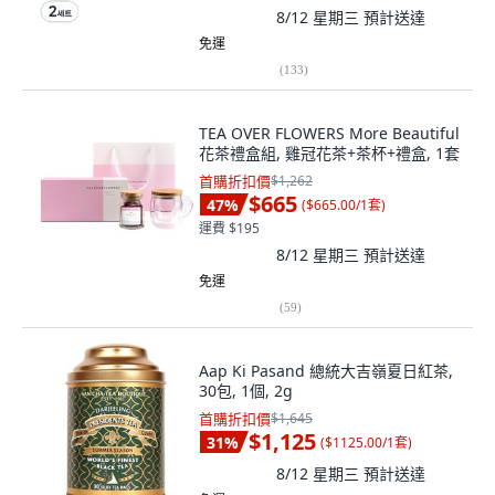
8/12 星期三
預計送達
免運
(
133
)
TEA OVER FLOWERS More Beautiful
花茶禮盒組, 雞冠花茶+茶杯+禮盒, 1套
首購折扣價
$1,262
$665
47
%
(
$665.00/1套
)
運費 $195
8/12 星期三
預計送達
免運
(
59
)
Aap Ki Pasand 總統大吉嶺夏日紅茶,
30包, 1個, 2g
首購折扣價
$1,645
$1,125
31
%
(
$1125.00/1套
)
8/12 星期三
預計送達