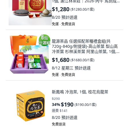
1個, 謝江林茶莊｜2026-丙午 馬到成
功馬年生肖紀念圓茶餅 357g/餅 100%
$1,280
(
$1280.00/1套
)
台灣茶南投紅烏龍茶餅自製自銷
8/20
預計送達
免運 ∙ 免費退貨
龍源茶品 任選搭配茶種禮盒組(共
720g-840g/附提袋)-高山茶葉 梨山高
冷茶葉 杉林溪茶葉 阿里山茶葉, 1個, A
組6種口味(8包), 茶葉840g
$1,680
(
$1680.00/1套
)
8/12 星期三
預計送達
免運 ∙ 免費退貨
新鳳鳴 冷泡茶, 1個, 桂花烏龍茶
$290
$190
34
%
(
$190.00/1套
)
運費 $141
8/20
預計送達
免費退貨