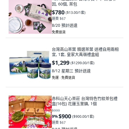
因, 60個, 茶包
$780
(
$13.00/1套
)
運費 $67
8/20
預計送達
免費退貨
台灣高山茶葉 精選茶葉 送禮自用兩相
宜, 1套, 皇家大禹嶺禮盒組
$1,299
(
$1299.00/1套
)
8/12 星期三
預計送達
免運 ∙ 免費退貨
赤科山天心茶莊 台灣特色竹紋茶包禮
盒(16包) 花蓮玉里鎮, 1個
$999
$900
9
%
(
$900.00/1套
)
運費 $67