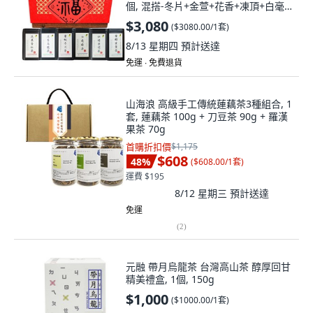
個, 混搭-冬片+金萱+花香+凍頂+白毫
+紅茶, 茶葉280g
$3,080
(
$3080.00/1套
)
8/13 星期四
預計送達
免運 ∙ 免費退貨
山海浪 高級手工傳統蓮藕茶3種組合, 1
套, 蓮藕茶 100g + 刀豆茶 90g + 羅漢
果茶 70g
首購折扣價
$1,175
$608
48
%
(
$608.00/1套
)
運費 $195
8/12 星期三
預計送達
免運
(
2
)
元融 帶月烏龍茶 台灣高山茶 醇厚回甘
精美禮盒, 1個, 150g
$1,000
(
$1000.00/1套
)