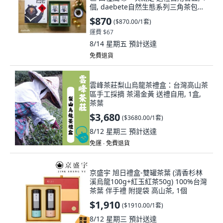
個, daebete自然生態系列三角茶包
(3g/6入*4盒) 禮盒內含： 綠烏龍/蜜烏
$870
(
$870.00/1套
)
龍/紅烏龍/黑烏龍輕巧盒4入
運費 $67
8/14 星期五
預計送達
免費退貨
雲峰茶莊梨山烏龍茶禮盒：台灣高山茶
區手工採摘 茶湯金黃 送禮自用, 1盒,
茶葉
$3,680
(
$3680.00/1套
)
8/12 星期三
預計送達
免運 ∙ 免費退貨
京盛宇 旭日禮盒-雙罐茶葉 (清香杉林
溪烏龍100g+紅玉紅茶50g) 100%台灣
茶葉 伴手禮 附提袋 高山茶, 1個
$1,910
(
$1910.00/1套
)
8/12 星期三
預計送達