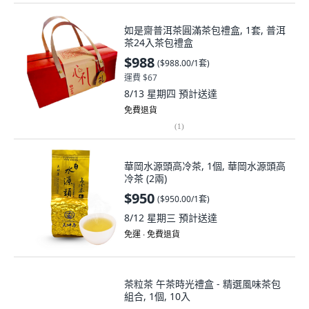
如是齋普洱茶圓滿茶包禮盒, 1套, 普洱
茶24入茶包禮盒
$988
(
$988.00/1套
)
運費 $67
8/13 星期四
預計送達
免費退貨
(
1
)
華岡水源頭高冷茶, 1個, 華岡水源頭高
冷茶 (2兩)
$950
(
$950.00/1套
)
8/12 星期三
預計送達
免運 ∙ 免費退貨
茶粒茶 午茶時光禮盒 - 精選風味茶包
組合, 1個, 10入