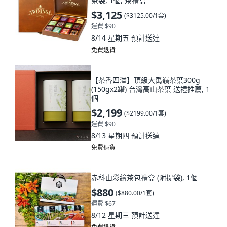
茶袋, 1個, 茶禮盒
$3,125
(
$3125.00/1套
)
運費 $90
8/14 星期五
預計送達
免費退貨
【茶香四溢】頂級大禹嶺茶葉300g
(150gx2罐) 台灣高山茶葉 送禮推薦, 1
個
$2,199
(
$2199.00/1套
)
運費 $90
8/13 星期四
預計送達
免費退貨
赤科山彩繪茶包禮盒 (附提袋), 1個
$880
(
$880.00/1套
)
運費 $67
8/12 星期三
預計送達