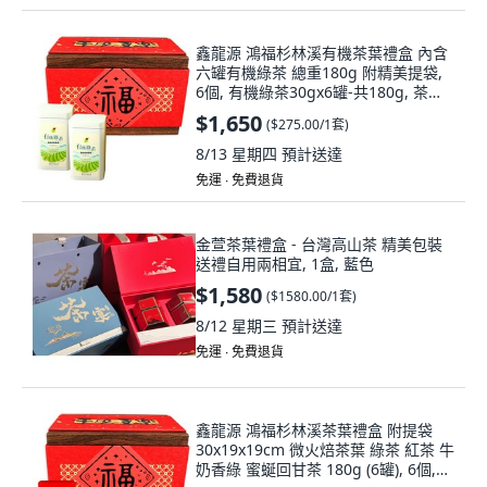
鑫龍源 鴻福杉林溪有機茶葉禮盒 內含
六罐有機綠茶 總重180g 附精美提袋,
6個, 有機綠茶30gx6罐-共180g, 茶葉
30g
$1,650
(
$275.00/1套
)
8/13 星期四
預計送達
免運 ∙ 免費退貨
金萱茶葉禮盒 - 台灣高山茶 精美包裝
送禮自用兩相宜, 1盒, 藍色
$1,580
(
$1580.00/1套
)
8/12 星期三
預計送達
免運 ∙ 免費退貨
鑫龍源 鴻福杉林溪茶葉禮盒 附提袋
30x19x19cm 微火焙茶葉 綠茶 紅茶 牛
奶香綠 蜜蜒回甘茶 180g (6罐), 6個,