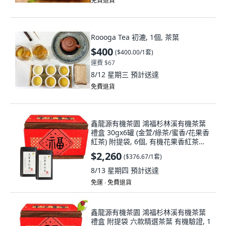
免費退貨
Roooga Tea 初漉, 1個, 茶葉
$400
(
$400.00/1套
)
運費 $67
8/12 星期三
預計送達
免費退貨
鑫龍源有機茶園 鴻福杉林溪有機茶葉
禮盒 30gx6罐 (金萱/綠茶/蜜香/花果香
紅茶) 附提袋, 6個, 有機花果香紅茶葉
30gx6罐-共180g, 茶葉30g
$2,260
(
$376.67/1套
)
8/13 星期四
預計送達
免運 ∙ 免費退貨
鑫龍源有機茶園 鴻福杉林溪有機茶葉
禮盒 附提袋 六款精選茶葉 有機驗證, 1