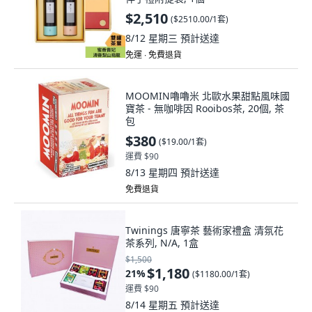
$2,510
(
$2510.00/1套
)
8/12 星期三
預計送達
免運 ∙ 免費退貨
MOOMIN嚕嚕米 北歐水果甜點風味國
寶茶 - 無咖啡因 Rooibos茶, 20個, 茶
包
$380
(
$19.00/1套
)
運費 $90
8/13 星期四
預計送達
免費退貨
Twinings 唐寧茶 藝術家禮盒 清氛花
茶系列, N/A, 1盒
$1,500
$1,180
21
%
(
$1180.00/1套
)
運費 $90
8/14 星期五
預計送達