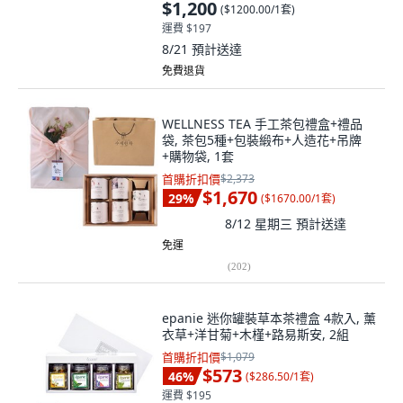
$1,200
(
$1200.00/1套
)
運費 $197
8/21
預計送達
免費退貨
WELLNESS TEA 手工茶包禮盒+禮品
袋, 茶包5種+包裝緞布+人造花+吊牌
+購物袋, 1套
首購折扣價
$2,373
$1,670
29
%
(
$1670.00/1套
)
8/12 星期三
預計送達
免運
(
202
)
epanie 迷你罐裝草本茶禮盒 4款入, 薰
衣草+洋甘菊+木槿+路易斯安, 2組
首購折扣價
$1,079
$573
46
%
(
$286.50/1套
)
運費 $195