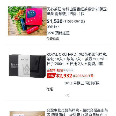
天心茶莊 赤科山蜜香紅茶禮盒 花蓮玉
里產 兩罐裝共四兩, 1個
$1,530
(
$1530.00/1套
)
運費 $67
8/20
預計送達
免費退貨
ROYAL ORCHARD 頂級茶壺茶包禮盒,
茶包 18入 + 散茶 3入 + 茶壺 500ml +
杯子 200ml + 杯托 2入 + 提袋, 1套
首購折扣價
$3,132
$2,932
6
%
(
$2932.00/1套
)
8/12 星期三
預計送達
免運
(
2
)
台灣生態烏龍茶禮盒 - 精選台灣高山茶
區 四種風味一次滿足 送禮自用皆宜, 1