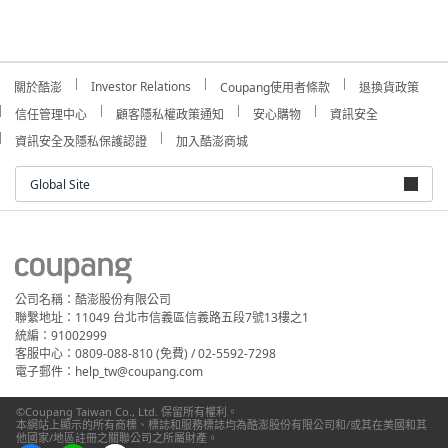
Investor Relations
關於酷澎
Coupang使用者條款
退換貨政策
信任管理中心
顧客隱私權政策通知
安心購物
資訊安全
資訊安全及隱私保護認證
加入酷澎商城
Global Site
公司名稱：酷澎股份有限公司
聯繫地址：11049 台北市信義區信義路五段7號13樓之1
統編：91002999
客服中心：0809-088-810 (免費) / 02-5592-7298
電子郵件：help_tw@coupang.com
©Coupang Taiwan Co., Ltd. 保留所有權利。
本網站上顯示的所有商標、標誌和服務標誌均為酷澎股份有限公司和/或其在美國和其
他國家/地區註冊之關聯公司之所屬財產。