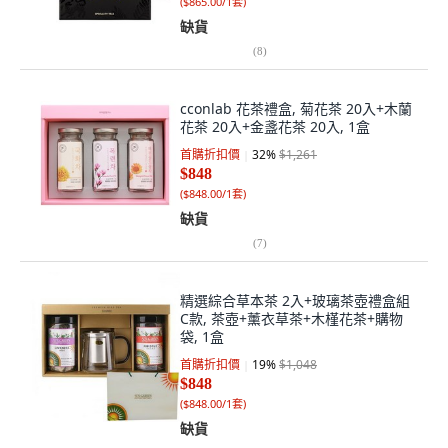
(
$865.00/1套
)
缺貨
(
8
)
cconlab 花茶禮盒, 菊花茶 20入+木蘭
花茶 20入+金盞花茶 20入, 1盒
首購折扣價
32
%
$1,261
$848
(
$848.00/1套
)
缺貨
(
7
)
精選綜合草本茶 2入+玻璃茶壺禮盒組
C款, 茶壺+薰衣草茶+木槿花茶+購物
袋, 1盒
首購折扣價
19
%
$1,048
$848
(
$848.00/1套
)
缺貨