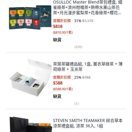
OSULLOC Master Blend茶包禮盒, 細
雀綠茶+濟州柑橘茶+熱帶水果山茶花
茶+月光漫步蜜梨茶+花香綠茶+櫻花果
香茶+濟州蘭花香綠茶+濟州草本茶 各4
首購折扣價
31
%
$1,175
入, 1盒
$810
(
$810.00/1套
)
缺貨
(
630
)
茶葉茶罐禮品組, 1盒, 薰衣草綠茶 + 薄
荷綠茶 + 玉米茶
首購折扣價
25
%
$788
$588
(
$588.00/1套
)
缺貨
(
1
)
STEVEN SMITH TEAMAKER 綜合草本
涼茶禮盒組, 涼茶 36入, 1組