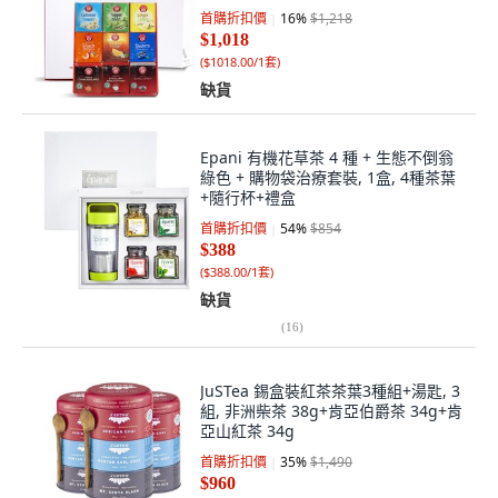
首購折扣價
16
%
$1,218
$1,018
(
$1018.00/1套
)
缺貨
Epani 有機花草茶 4 種 + 生態不倒翁
綠色 + 購物袋治療套裝, 1盒, 4種茶葉
+隨行杯+禮盒
首購折扣價
54
%
$854
$388
(
$388.00/1套
)
缺貨
(
16
)
JuSTea 錫盒裝紅茶茶葉3種組+湯匙, 3
組, 非洲柴茶 38g+肯亞伯爵茶 34g+肯
亞山紅茶 34g
首購折扣價
35
%
$1,490
$960