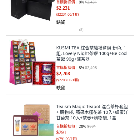
首購折扣價
8
%
$2,431
$2,231
(
$2231.00/1套
)
缺貨
(
5
)
KUSMI TEA 綜合茶罐禮盒組 粉色, 1
組, Lovely Night茶罐 100g+Be Cool
茶罐 90g+濾茶器
首購折扣價
8
%
$2,408
$2,208
(
$2208.00/1套
)
缺貨
Teaism Magic Teapot 混合茶杯套組
+ 購物袋, 蘋果木槿花茶 10入+蜂蜜洋
甘菊茶 10入+茶壺+購物袋, 1盒
首購折扣價
20
%
$991
$791
(
$791.00/1套
)