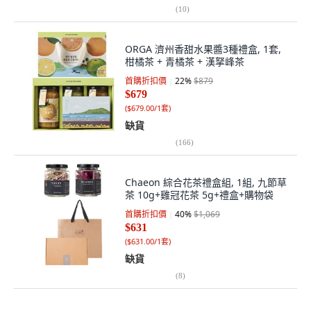
(
10
)
ORGA 濟州香甜水果醬3種禮盒, 1套,
柑橘茶 + 青橘茶 + 漢拏峰茶
首購折扣價
22
%
$879
$679
(
$679.00/1套
)
缺貨
(
166
)
Chaeon 綜合花茶禮盒組, 1組, 九節草
茶 10g+雞冠花茶 5g+禮盒+購物袋
首購折扣價
40
%
$1,069
$631
(
$631.00/1套
)
缺貨
(
8
)