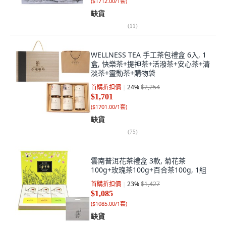
(
$1712.00/1套
)
缺貨
(
11
)
WELLNESS TEA 手工茶包禮盒 6入, 1
盒, 快樂茶+提神茶+活潑茶+安心茶+清
淡茶+靈動茶+購物袋
首購折扣價
24
%
$2,254
$1,701
(
$1701.00/1套
)
缺貨
(
75
)
雲南普洱花茶禮盒 3款, 菊花茶
100g+玫瑰茶100g+百合茶100g, 1組
首購折扣價
23
%
$1,427
$1,085
(
$1085.00/1套
)
缺貨