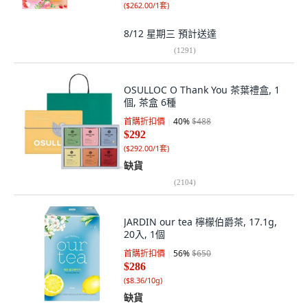
(
$262.00/1套
)
8/12 星期三
預計送達
(
1291
)
OSULLOC O Thank You 茶葉禮盒, 1
個, 茶盒 6種
首購折扣價
40
%
$488
$292
(
$292.00/1套
)
缺貨
(
2104
)
JARDIN our tea 檸檬伯爵茶, 17.1g,
20入, 1個
首購折扣價
56
%
$650
$286
(
$8.36/10g
)
缺貨