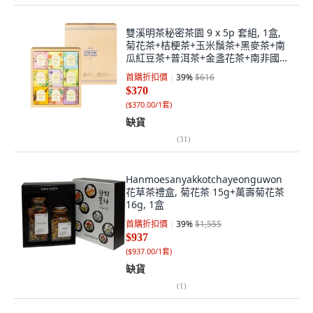
雙溪明茶秘密茶園 9 x 5p 套組, 1盒,
菊花茶+桔梗茶+玉米鬚茶+黑麥茶+南
瓜紅豆茶+普洱茶+金盞花茶+南非國寶
茶+洋甘菊茶
首購折扣價
39
%
$616
$370
(
$370.00/1套
)
缺貨
(
31
)
Hanmoesanyakkotchayeonguwon
花草茶禮盒, 菊花茶 15g+萬壽菊花茶
16g, 1盒
首購折扣價
39
%
$1,555
$937
(
$937.00/1套
)
缺貨
(
1
)