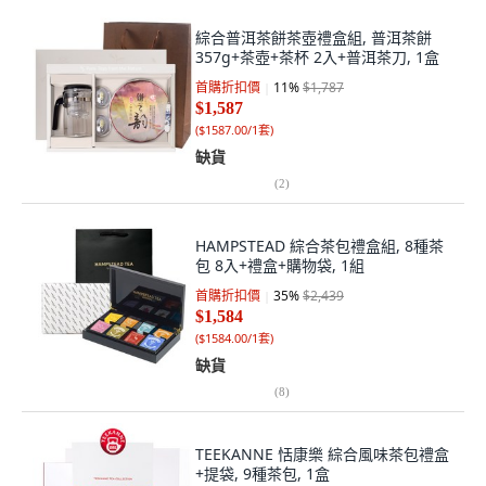
綜合普洱茶餅茶壺禮盒組, 普洱茶餅
357g+茶壺+茶杯 2入+普洱茶刀, 1盒
首購折扣價
11
%
$1,787
$1,587
(
$1587.00/1套
)
缺貨
(
2
)
HAMPSTEAD 綜合茶包禮盒組, 8種茶
包 8入+禮盒+購物袋, 1組
首購折扣價
35
%
$2,439
$1,584
(
$1584.00/1套
)
缺貨
(
8
)
TEEKANNE 恬康樂 綜合風味茶包禮盒
+提袋, 9種茶包, 1盒