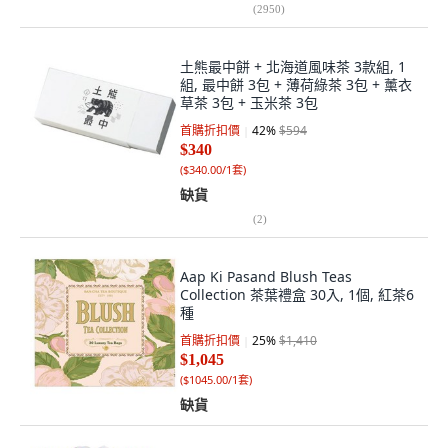
(
2950
)
土熊最中餅 + 北海道風味茶 3款組, 1
組, 最中餅 3包 + 薄荷綠茶 3包 + 薰衣
草茶 3包 + 玉米茶 3包
首購折扣價
42
%
$594
$340
(
$340.00/1套
)
缺貨
(
2
)
Aap Ki Pasand Blush Teas
Collection 茶葉禮盒 30入, 1個, 紅茶6
種
首購折扣價
25
%
$1,410
$1,045
(
$1045.00/1套
)
缺貨