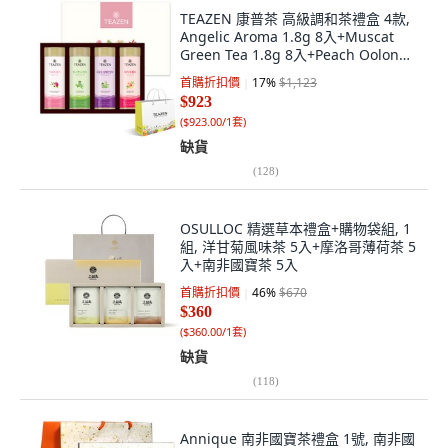
TEAZEN 康普茶 高級調和茶禮盒 4款,
Angelic Aroma 1.8g 8入+Muscat
Green Tea 1.8g 8入+Peach Oolong
1.8 8入+Darjeeling Champagne 1.5
首購折扣價
17
%
$1,123
8入, 1組
$923
(
$923.00/1套
)
缺貨
(
128
)
OSULLOC 精選草本禮盒+購物袋組, 1
組, 洋甘菊風味茶 5入+摩洛哥薄荷茶 5
入+南非國寶茶 5入
首購折扣價
46
%
$670
$360
(
$360.00/1套
)
缺貨
(
118
)
Annique 南非國寶茶禮盒 1號, 南非國