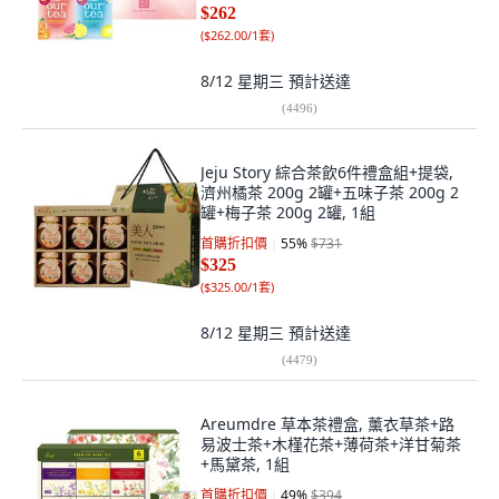
$262
(
$262.00/1套
)
8/12 星期三
預計送達
(
4496
)
Jeju Story 綜合茶飲6件禮盒組+提袋,
濟州橘茶 200g 2罐+五味子茶 200g 2
罐+梅子茶 200g 2罐, 1組
首購折扣價
55
%
$731
$325
(
$325.00/1套
)
8/12 星期三
預計送達
(
4479
)
Areumdre 草本茶禮盒, 薰衣草茶+路
易波士茶+木槿花茶+薄荷茶+洋甘菊茶
+馬黛茶, 1組
首購折扣價
49
%
$394