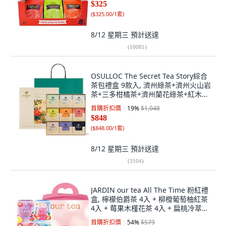
$325
(
$325.00/1套
)
8/12 星期三
預計送達
(
10081
)
OSULLOC The Secret Tea Story綜合
茶包禮盒 9款入, 濟州綠茶+濟州火山岩
茶+三多柑橘茶+濟州蘭花綠茶+紅木瓜
紅茶+婚禮綠茶+櫻花香紅茶+濟州山茶
首購折扣價
19
%
$1,048
花茶+月光漫步蜂蜜茶, 1組
$848
(
$848.00/1套
)
8/12 星期三
預計送達
(
3104
)
JARDIN our tea All The Time 粉紅禮
盒, 檸檬伯爵茶 4入 + 柳橙葡萄柚紅茶
4入 + 莓果木槿花茶 4入 + 扁桃冷萃茶
4入, 1套
首購折扣價
54
%
$579