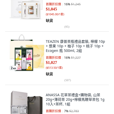
首購折扣價
16
%
$1,245
$1,045
(
$1045.00/1套
)
缺貨
(
95
)
TEAZEN 康普茶瓶禮品套裝, 檸檬 10p
+ 漿果 10p + 柚子 10p + 桃子 10p +
Ecogen 瓶 500ml, 2組
首購折扣價
16
%
$1,227
$1,027
(
$513.50/1套
)
缺貨
(
507
)
ANASSA 花草茶禮盒+購物袋, 山茶
20g+薄荷茶 20g+檸檬馬鞭草茶包 1g
10入+茶杯, 1組
首購折扣價
7
%
$2,783