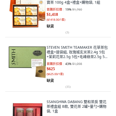
寶茶 100g 4盒+禮盒+購物袋, 1組
首購折扣價
19
%
$1,760
$1,418
(
$1418.00/1套
)
缺貨
(
3
)
STEVEN SMITH TEAMAKER 花草茶包
禮盒+提袋組, 玫瑰城玄米茶2.4g 5包
+茉莉花茶2.5g 5包+毛峰綠茶2.5g 5
包, 1組
首購折扣價
43
%
$1,098
$625
(
$625.00/1套
)
缺貨
(
35
)
SSANGHWA DABANG 雙和茶房 雙花
茶禮盒組 B款, 雙花茶 2罐+量勺+購物
袋, 1盒