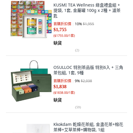
KUSMI TEA Wellness 綠盒禮盒組 +
提袋, 1套, 金屬罐 100g x 2種 + 濾茶
匙
首購折扣價
10
%
$1,955
$1,755
(
$1755.00/1套
)
缺貨
(
2
)
OSULLOC 特別茶品版 特別6入 + 三角
茶包組, 1套, 9種
首購折扣價
9
%
$2,038
$1,838
(
$1838.00/1套
)
缺貨
(
59
)
Kkokdam 乾燥花茶組, 金盞花茶+榕花
茶棒+艾草茶棒+購物袋, 1組