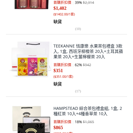
首購折扣價
39
%
$2,314
$1,402
(
$1402.00/1套
)
缺貨
(
10
)
TEEKANNE 恬康樂 水果茶包禮盒 3款
入, 1盒, 西班牙柳橙茶 20入+土耳其蘋
果茶 20入+生薑檸檬茶 20入
首購折扣價
62
%
$942
$351
(
$351.00/1套
)
缺貨
(
17
)
HAMPSTEAD 綜合茶包禮盒組, 1盒, 2
種紅茶 10入+4種香草茶 10入
首購折扣價
18
%
$1,065
$865