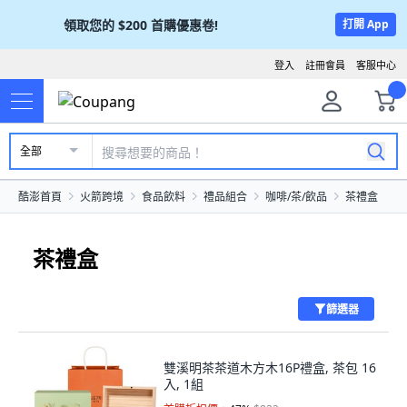
領取您的
$200
首購優惠卷!
打開 App
登入
註冊會員
客服中心
全部
酷澎首頁
火箭跨境
食品飲料
禮品組合
咖啡/茶/飲品
茶禮盒
茶禮盒
篩選器
雙溪明茶茶道木方木16P禮盒, 茶包 16
入, 1組