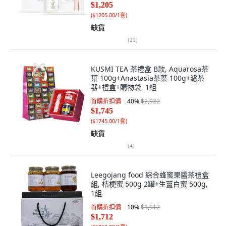
$1,205
(
$1205.00/1套
)
缺貨
(
21
)
KUSMI TEA 茶禮盒 B款, Aquarosa茶
葉 100g+Anastasia茶葉 100g+濾茶
器+禮盒+購物袋, 1組
首購折扣價
40
%
$2,922
$1,745
(
$1745.00/1套
)
缺貨
(
4
)
Leegojang food 綜合蜂蜜果醬茶禮盒
組, 桔梗蜜 500g 2罐+生薑白蜜 500g,
1組
首購折扣價
10
%
$1,912
$1,712