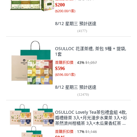
$200
(
$200.00/1套
)
8/12 星期三
預計送達
(
4177
)
OSULLOC 花漾茶禮, 茶包 9種 + 提袋,
1套
首購折扣價
43
%
$1,057
$596
(
$596.00/1套
)
8/12 星期三
預計送達
(
12470
)
OSULLOC Lovely Tea茶包禮盒組 4款,
婚禮綠茶 3入+月光漫步水果茶 3入+衫
茶然濟州柑橘茶 3入+木瓜果香紅茶 3
入, 3組
首購折扣價
17
%
$1,146