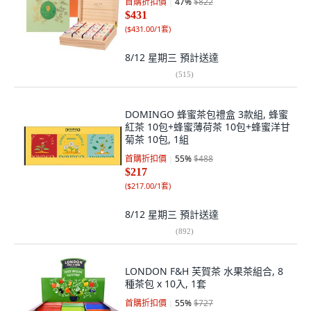
首購折扣價
47
%
$822
$431
(
$431.00/1套
)
8/12 星期三
預計送達
(
515
)
DOMINGO 蜂蜜茶包禮盒 3款組, 蜂蜜
紅茶 10包+蜂蜜薄荷茶 10包+蜂蜜洋甘
菊茶 10包, 1組
首購折扣價
55
%
$488
$217
(
$217.00/1套
)
8/12 星期三
預計送達
(
892
)
LONDON F&H 芙賀茶 水果茶組合, 8
種茶包 x 10入, 1套
首購折扣價
55
%
$727