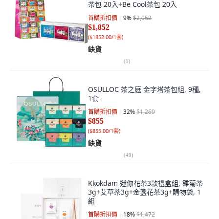
茶包 20入+Be Cool茶包 20入
首購折扣價
9
%
$2,052
$1,852
(
$1852.00/1套
)
缺貨
(
1
)
OSULLOC 茶之庭 金字塔茶包組, 9種,
1套
首購折扣價
32
%
$1,269
$855
(
$855.00/1套
)
缺貨
(
49
)
Kkokdam 迷你花茶3款禮盒組, 雛菊茶
3g+艾草茶3g+金盞花茶3g+購物袋, 1
組
首購折扣價
18
%
$1,472