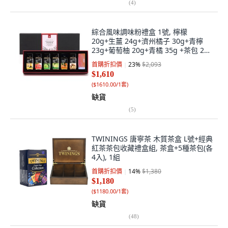
(
4
)
綜合風味調味粉禮盒 1號, 檸檬
20g+生薑 24g+濟州橘子 30g+青檸
23g+葡萄柚 20g+青橘 35g +茶包 26
入, 1組
首購折扣價
23
%
$2,093
$1,610
(
$1610.00/1套
)
缺貨
(
5
)
TWININGS 唐寧茶 木質茶盒 L號+經典
紅茶茶包收藏禮盒組, 茶盒+5種茶包(各
4入), 1組
首購折扣價
14
%
$1,380
$1,180
(
$1180.00/1套
)
缺貨
(
48
)