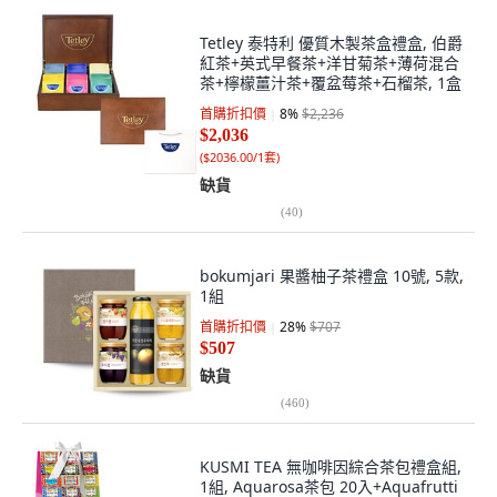
Tetley 泰特利 優質木製茶盒禮盒, 伯爵
紅茶+英式早餐茶+洋甘菊茶+薄荷混合
茶+檸檬薑汁茶+覆盆莓茶+石榴茶, 1盒
首購折扣價
8
%
$2,236
$2,036
(
$2036.00/1套
)
缺貨
(
40
)
bokumjari 果醬柚子茶禮盒 10號, 5款,
1組
首購折扣價
28
%
$707
$507
缺貨
(
460
)
KUSMI TEA 無咖啡因綜合茶包禮盒組,
1組, Aquarosa茶包 20入+Aquafrutti