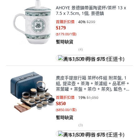
AHOYE 景德鎮帶蓋陶瓷杯/茶杯 13 x
7.5 x 7.5cm, 1個, 景德鎮
首購折扣價
40
%
$299
$179
(
$179.00/1個
)
暫時缺貨
(
4
)
满 $1,500 再省 $75 (王道卡)
麂皮手提旅行箱 茶杯6件組 附茶盤, 1
組, 提梁壺 + 茶海 + 茶濾組 + 品茗杯 +
茶葉罐 + 茶盤 + 茶巾 + 茶夾), 藍色 +
黑色漸層
首購折扣價
19
%
$1,050
$850
(
$850.00/1套
)
暫時缺貨
(
3
)
满 $1,500 再省 $75 (王道卡)