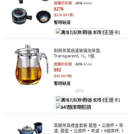
首購折扣價
40
%
$460
$276
(
$276.00/1套
)
暫時缺貨
满 $1,500 再省 $75 (王道卡)
耐熱茶葉過濾玻璃泡茶壺,
Transparent, 1L, 1個
首購折扣價
40
%
$154
$92
(
$92.00/1個
)
暫時缺貨
(
225
)
满 $1,500 再省 $75 (王道卡)
$4 酷澎幣回饋
窯變茶具禮盒套裝 龍壺 + 公道杯 + 茶
濾, 龍壺 + 公道杯 + 茶濾 + 6個茶杯, 1