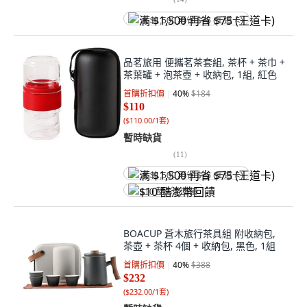
满 $1,500 再省 $75 (王道卡)
品茗旅用 便攜茗茶套組, 茶杯 + 茶巾 +
茶葉罐 + 泡茶壺 + 收納包, 1組, 紅色
首購折扣價
40
%
$184
$110
(
$110.00/1套
)
暫時缺貨
(
11
)
满 $1,500 再省 $75 (王道卡)
$10 酷澎幣回饋
BOACUP 蒼木旅行茶具組 附收納包,
茶壺 + 茶杯 4個 + 收納包, 黑色, 1組
首購折扣價
40
%
$388
$232
(
$232.00/1套
)