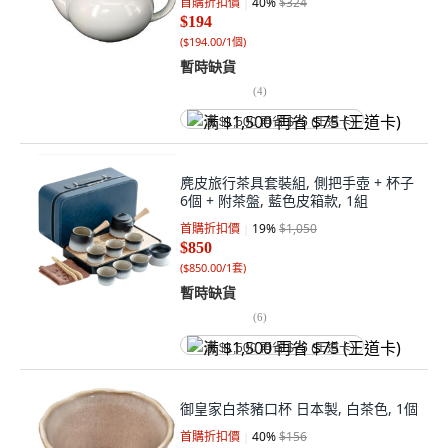
首購折扣價
40
%
$324
$194
(
$194.00/1個
)
暫時缺貨
(
4
)
满 $1,500 再省 $75 (王道卡)
麂皮旅行茶具套裝組, 側把手壺 + 杯子
6個 + 附茶盤, 藍色皮箱款, 1組
首購折扣價
19
%
$1,050
$850
(
$850.00/1套
)
暫時缺貨
(
6
)
满 $1,500 再省 $75 (王道卡)
御皇家白茶豬口杯 日本製, 白茶色, 1個
首購折扣價
40
%
$156