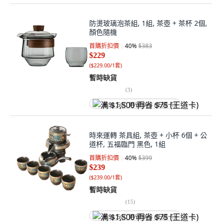
防燙玻璃泡茶組, 1組, 茶壺 + 茶杯 2個,
顏色隨機
首購折扣價
40
%
$383
$229
(
$229.00/1套
)
暫時缺貨
(
3
)
满 $1,500 再省 $75 (王道卡)
時來運轉 茶具組, 茶壺 + 小杯 6個 + 公
道杯, 五福臨門 黑色, 1組
首購折扣價
40
%
$399
$239
(
$239.00/1套
)
暫時缺貨
(
15
)
满 $1,500 再省 $75 (王道卡)