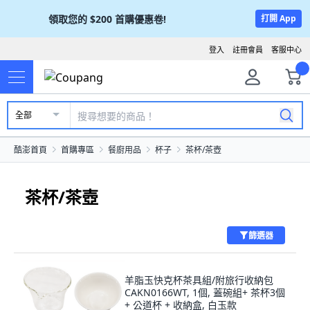
領取您的
$200
首購優惠卷!
打開 App
登入
註冊會員
客服中心
全部
酷澎首頁
首購專區
餐廚用品
杯子
茶杯/茶壺
茶杯/茶壺
篩選器
羊脂玉快克杯茶具組/附旅行收納包
CAKN0166WT, 1個, 蓋碗組+ 茶杯3個
+ 公道杯 + 收納盒, 白玉款