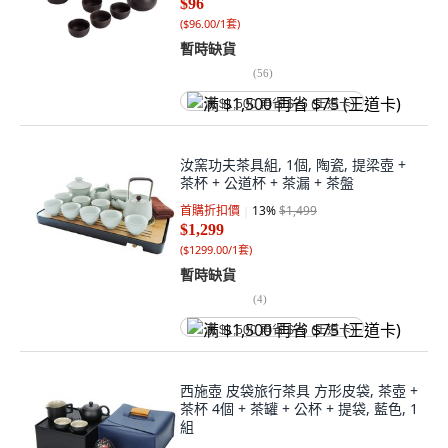
$96
(
$96.00/1套
)
暫時缺貨
(
56
)
满 $1,500 再省 $75 (王道卡)
汝窯功夫茶具組, 1個, 陶瓷, 提梁壺 +
茶杯 + 公道杯 + 茶漏 + 茶盤
首購折扣價
13
%
$1,499
$1,299
(
$1299.00/1套
)
暫時缺貨
(
4
)
满 $1,500 再省 $75 (王道卡)
西施壺 皮袋旅行茶具 方形皮袋, 茶壺 +
茶杯 4個 + 茶罐 + 公杯 + 提袋, 藍色, 1
組