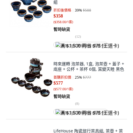
組
折扣後價格
39
%
$588
$358
(
$358.00/1套
)
暫時缺貨
(
12
)
满 $1,500 再省 $75 (王道卡)
時來運轉 泡茶器, 1盒, 泡茶壺 + 蓋子 +
底座 + 公杯 + 茶杯 6個, 窯變天睦 黑色
首購折扣價
25
%
$777
$577
(
$577.00/1套
)
暫時缺貨
(
8
)
满 $1,500 再省 $75 (王道卡)
LifeHouse 陶瓷旅行茶具組, 茶壺 + 茶