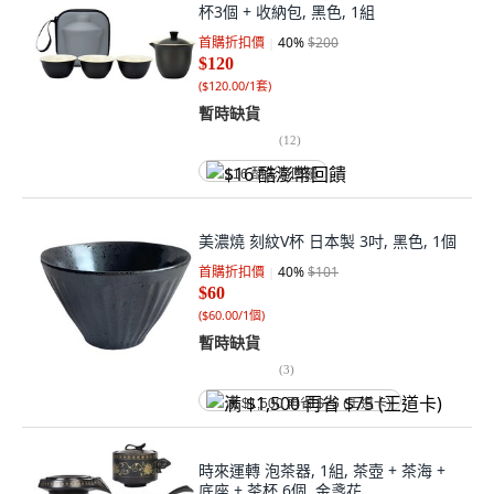
杯3個 + 收納包, 黑色, 1組
首購折扣價
40
%
$200
$120
(
$120.00/1套
)
暫時缺貨
(
12
)
$16 酷澎幣回饋
美濃燒 刻紋V杯 日本製 3吋, 黑色, 1個
首購折扣價
40
%
$101
$60
(
$60.00/1個
)
暫時缺貨
(
3
)
满 $1,500 再省 $75 (王道卡)
時來運轉 泡茶器, 1組, 茶壺 + 茶海 +
底座 + 茶杯 6個, 金盞花