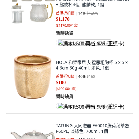
+ 縋紋杯4個, 龍麟款, 1組
首購折扣價
14
%
$1,370
$1,170
(
$1170.00/1套
)
暫時缺貨
满 $1,500 再省 $75 (王道卡)
HOLA 和樂家居 艾禮思粗陶杯 5 x 5 x
4.6cm 60g 40ml, 米色, 1個
首購折扣價
40
%
$168
$100
(
$100.00/1個
)
暫時缺貨
满 $1,500 再省 $75 (王道卡)
TATUNG 大同磁器 FA0010綠荷葉茶壺
P66PL, 淡綠色, 700ml, 1個