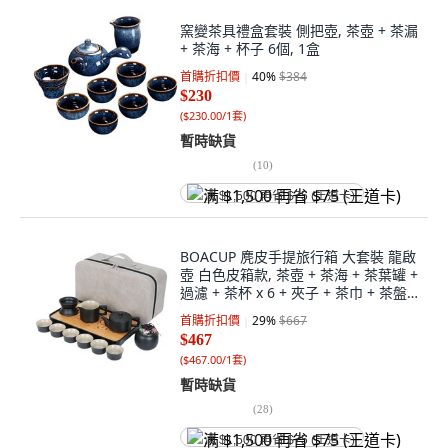
窯變茶具禮盒套裝 側把壺, 茶壺 + 茶漏
+ 茶海 + 杯子 6個, 1盒
首購折扣價
40
%
$384
$230
(
$230.00/1套
)
暫時缺貨
(
10
)
满 $1,500 再省 $75 (王道卡)
BOACUP 麂皮手提旅行箱 大套裝 龍啟
壺 白色皮箱款, 茶壺 + 茶海 + 茶葉罐 +
過濾 + 茶杯 x 6 + 夾子 + 茶巾 + 茶盤,
黑色, 1組
首購折扣價
29
%
$667
$467
(
$467.00/1套
)
暫時缺貨
(
28
)
满 $1,500 再省 $75 (王道卡)