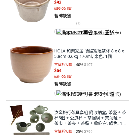
$93
(
$93.00/1個
)
暫時缺貨
(
1
)
满 $1,500 再省 $75 (王道卡)
HOLA 和樂家居 晴陽窯燒茶杯 8 x 8 x
5.8cm 0.6kg 170ml, 米色, 1個
首購折扣價
40
%
$107
$64
(
$64.00/1個
)
暫時缺貨
满 $1,500 再省 $75 (王道卡)
汝窯旅行茶具套組 附收納盒, 茶壺 + 茶
杯6個 + 公道杯 + 茶漏組 + 茶葉罐 +
茶巾 + 茶夾 + 茶盤 + 收納盒, 綠色, 1
個
首購折扣價
25
%
$799