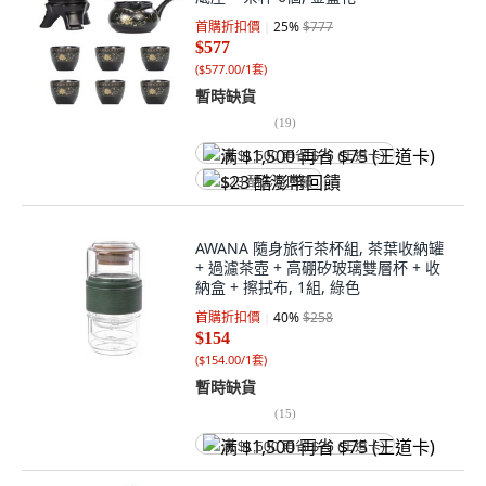
首購折扣價
25
%
$777
$577
(
$577.00/1套
)
暫時缺貨
(
19
)
满 $1,500 再省 $75 (王道卡)
$23 酷澎幣回饋
AWANA 隨身旅行茶杯組, 茶葉收納罐
+ 過濾茶壺 + 高硼矽玻璃雙層杯 + 收
納盒 + 擦拭布, 1組, 綠色
首購折扣價
40
%
$258
$154
(
$154.00/1套
)
暫時缺貨
(
15
)
满 $1,500 再省 $75 (王道卡)