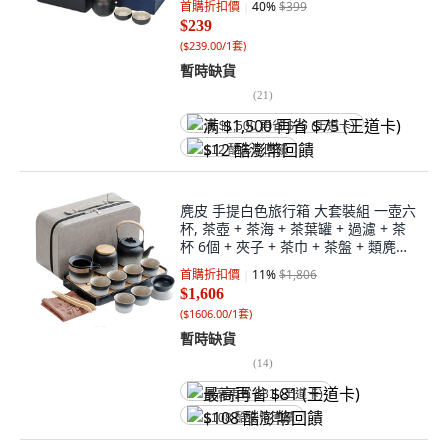
首購折扣價
40
%
$399
$239
(
$239.00/1套
)
暫時缺貨
(
21
)
满 $1,500 再省 $75 (王道卡)
$12 酷澎幣回饋
麂皮 手提白色旅行箱 大套裝組 一壺六
杯, 茶壺 + 茶海 + 茶葉罐 + 過濾 + 茶
杯 6個 + 夾子 + 茶巾 + 茶盤 + 類麂皮
皮箱, 白色漸層提樑壺, 1組
首購折扣價
11
%
$1,806
$1,606
(
$1606.00/1套
)
暫時缺貨
(
14
)
最高再省 $81 (王道卡)
$108 酷澎幣回饋