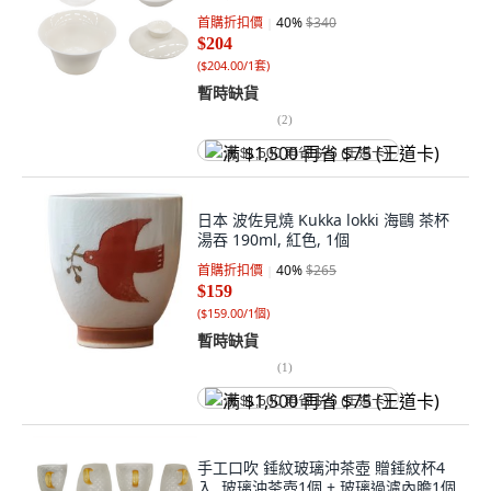
首購折扣價
40
%
$340
$204
(
$204.00/1套
)
暫時缺貨
(
2
)
满 $1,500 再省 $75 (王道卡)
日本 波佐見燒 Kukka lokki 海鷗 茶杯
湯吞 190ml, 紅色, 1個
首購折扣價
40
%
$265
$159
(
$159.00/1個
)
暫時缺貨
(
1
)
满 $1,500 再省 $75 (王道卡)
手工口吹 錘紋玻璃沖茶壺 贈錘紋杯4
入, 玻璃沖茶壺1個 + 玻璃過濾內膽1個