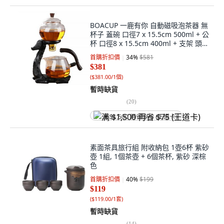
BOACUP 一鹿有你 自動磁吸泡茶器 無
杯子 蓋碗 口徑7 x 15.5cm 500ml + 公
杯 口徑8 x 15.5cm 400ml + 支架 頭徑
12.5 底徑16 x 17.5cm, 黑色福鹿,
首購折扣價
34
%
$581
900ml, 1組
$381
(
$381.00/1個
)
暫時缺貨
(
20
)
满 $1,500 再省 $75 (王道卡)
素面茶具旅行組 附收納包 1壺6杯 紫砂
壺 1組, 1個茶壺 + 6個茶杯, 紫砂 深棕
色
首購折扣價
40
%
$199
$119
(
$119.00/1套
)
暫時缺貨
(
14
)