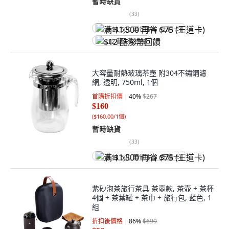
暫時缺貨
(
33
)
满 $1,500 再省 $75 (王道卡)
$12 酷澎幣回饋
大容量耐熱玻璃茶壺 附304不鏽鋼濾
網, 透明, 750ml, 1個
首購折扣價
40
%
$267
$160
(
$160.00/1個
)
暫時缺貨
(
33
)
满 $1,500 再省 $75 (王道卡)
紫砂泡茶旅行茶具 茶壺款, 茶壺 + 茶杯
4個 + 茶葉罐 + 茶巾 + 旅行包, 藍色, 1
組
折扣後價格
86
%
$699