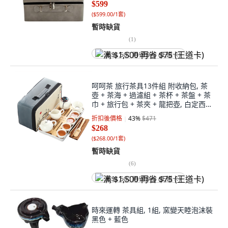
$599
(
$599.00/1套
)
暫時缺貨
(
1
)
满 $1,500 再省 $75 (王道卡)
呵呵茶 旅行茶具13件組 附收納包, 茶
壺 + 茶海 + 過濾組 + 茶杯 + 茶盤 + 茶
巾 + 旅行包 + 茶夾 + 龍把壺, 白定西
施, 1組
折扣後價格
43
%
$471
$268
(
$268.00/1套
)
暫時缺貨
(
6
)
满 $1,500 再省 $75 (王道卡)
時來運轉 茶具組, 1組, 窯變天睦泡沫裝
黑色 + 藍色