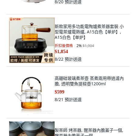
8/20
預計送達
新款家用多功能電陶爐煮茶器套裝 小
型電茶爐電熱爐, A15白色【单炉】,
A15白色【单炉】
折扣後價格
2
%
$1,904
$1,854
8/22
預計送達
高硼硅玻璃煮茶壺 蒸煮兩用帶過濾內
膽, 透明雙魚提樑壺1200ml
$599
8/21
預計送達
製茶師 烤茶器, 醒茶器內膽蓋子一個,
醒茶器內膽蓋子一個