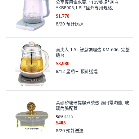
公室專用電水壺, 110V美規*灰白
*KBE905,1.8L*國外專用規格,
KBE905, 110V美規*灰白
$1,778
8/20
預計送達
貴夫人 1.5L 智慧調理壺 KM-606, 完整
機台
$3,980
8/12 星期三
預計送達
高硼矽玻璃提樑煮茶壺 適用電陶爐, 玻
璃內膽配蓋
50
%
$810
$405
8/20
預計送達