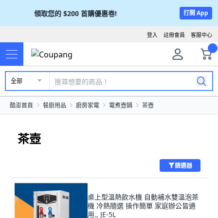
領取您的
$200
首購優惠卷!
打開 App
登入
註冊會員
客服中心
全部
酷澎首頁
餐廚用品
廚房家電
電煮壺鍋
茶壺
茶壺
篩選器
桌上型溫熱飲水機 自動補水雙溫泡茶
機 冷熱隨選 操作簡單 家庭辦公皆適
用., JE-5L