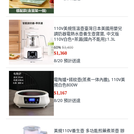
110V美規恆溫壺臺灣日本美國用嬰兒
調奶器電熱水壺養生壺寶寶, 中文版
110V白色+茶漏(國內不能用):1.3L
60
%
$3,400
$1,360
8/20
預計送達
電陶爐+錘紋壺(蒸煮一体內膽), 110V美
規白色800W
$1,167
8/20
預計送達
美規110V養生壺 多功能煎藥煮茶壺 辦