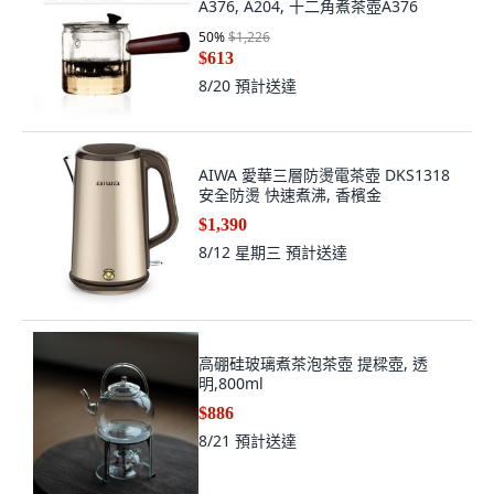
A376, A204, 十二角煮茶壺A376
50
%
$1,226
$613
8/20
預計送達
AIWA 愛華三層防燙電茶壺 DKS1318
安全防燙 快速煮沸, 香檳金
$1,390
8/12 星期三
預計送達
高硼硅玻璃煮茶泡茶壺 提樑壺, 透
明,800ml
$886
8/21
預計送達