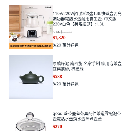
110V/220V家用恆溫壺1.3L快煮壺嬰兒
調奶器電熱水壺耐用養生壺, 中文版
220V白色【英規插頭】:1.3L
60
%
$3,300
$1,320
8/20
預計送達
原礦綠泥 龐西施 名家手制 家用泡茶壺
宜興紫砂, 橄榄绿
$588
8/20
預計送達
good 蓋茶壺蓋茶具配件茶道零配泡茶
壺電熱水壺燒水壺蒸煮壺蓋
$270