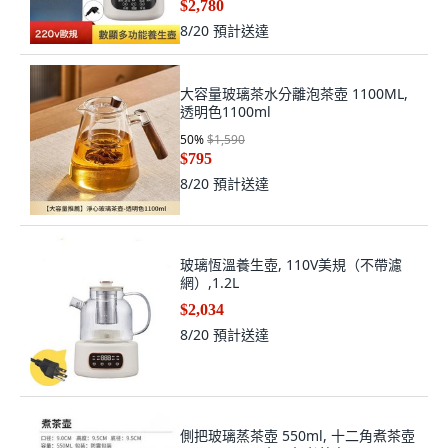
$2,780
8/20
預計送達
大容量玻璃茶水分離泡茶壺 1100ML,
透明色1100ml
50
%
$1,590
$795
8/20
預計送達
玻璃恆溫養生壺, 110V美規（不帶濾
網）,1.2L
$2,034
8/20
預計送達
側把玻璃蒸茶壺 550ml, 十二角煮茶壺