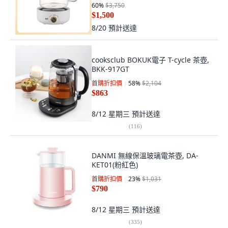
規-三插頭【現貨】
60
%
$3,750
$1,500
8/20
預計送達
cooksclub BOKUK電子 T-cycle 茶壺,
BKK-917GT
首購折扣價
58
%
$2,104
$863
8/12 星期三
預計送達
(
116
)
DANMI 無線保溫玻璃電茶壺, DA-
KET01(粉紅色)
首購折扣價
23
%
$1,031
$790
8/12 星期三
預計送達
(
335
)