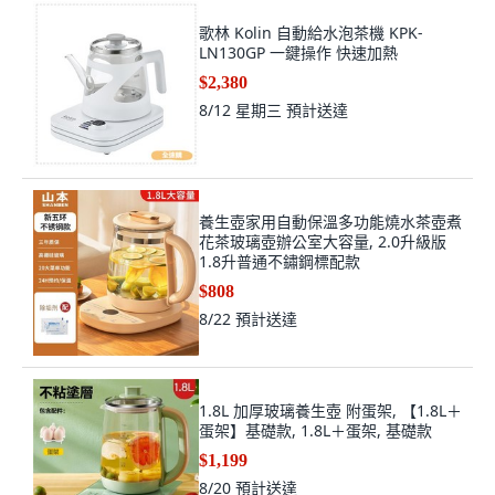
歌林 Kolin 自動給水泡茶機 KPK-
LN130GP 一鍵操作 快速加熱
$2,380
8/12 星期三
預計送達
養生壺家用自動保溫多功能燒水茶壺煮
花茶玻璃壺辦公室大容量, 2.0升級版
1.8升普通不鏽鋼標配款
$808
8/22
預計送達
1.8L 加厚玻璃養生壺 附蛋架, 【1.8L＋
蛋架】基礎款, 1.8L＋蛋架, 基礎款
$1,199
8/20
預計送達