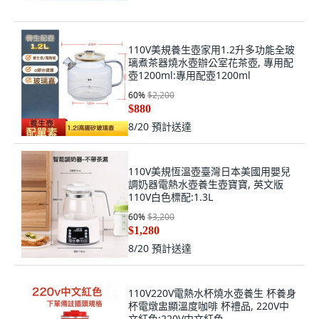
110V美規養生壺家用1.2升多功能全玻
璃煮茶器燒水壺辦公室花茶壺, 專用配
壺1200ml:專用配壺1200ml
60
%
$2,200
$880
8/20
預計送達
110V美規恆溫壺臺灣日本美國用嬰兒
調奶器電熱水壺養生壺寶寶, 英文版
110V白色標配:1.3L
60
%
$3,200
$1,280
8/20
預計送達
110V220V電熱水杯燒水壺養生 杯養身
杯電燉盅顯溫度咖啡 杯禮品, 220V中
文紅色:220V中文紅色