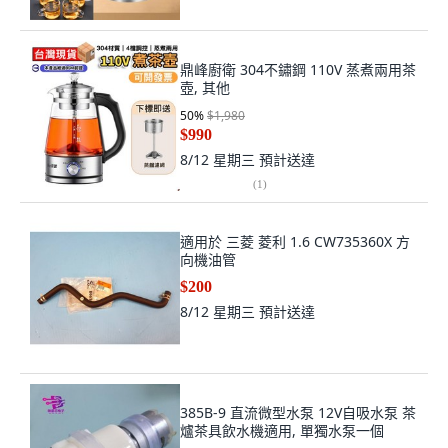
鼎峰廚衛 304不鏽鋼 110V 蒸煮兩用茶
壺, 其他
50
%
$1,980
$990
8/12 星期三
預計送達
(
1
)
適用於 三菱 菱利 1.6 CW735360X 方
向機油管
$200
8/12 星期三
預計送達
385B-9 直流微型水泵 12V自吸水泵 茶
爐茶具飲水機適用, 單獨水泵一個