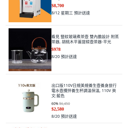
$8,700
8/12 星期三
預計送達
看見 豎紋玻璃煮茶壺 雙內膽設計 附蒸
茶器, 胡桃木平蓋提樑壺茶器-平光
$978
8/20
預計送達
出口版110V日規美規養生壺養身旅行
電水壺攪拌養生杯調溫保溫, 110V 英
文:藍色
60
%
$6,450
$2,580
8/20
預計送達