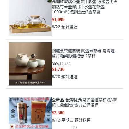
高硼硅玻璃茶壺果汁紮壺 涼水壺明火
加熱竹蓋壺傢用冷水壺花茶壺,
1000ml竹包鋼蓋壺2盃茶盤
$1,099
8/22
預計送達
圍爐煮茶爐套裝 陶壺煮茶器 電陶爐,
蘇打釉梨形側把壺 2茶杯
30
%
$2,480
$1,736
8/20
預計送達
全新品 台灣製造(泉光溫控茶桶)(防空
燒 自動斷電)電力式保溫桶
$2,380
8/12 星期三
預計送達
(
1
)