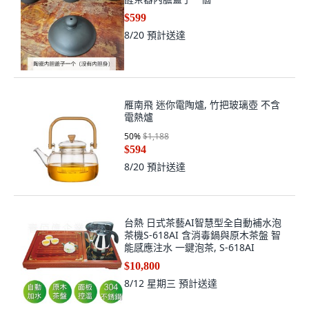
$599
8/20
預計送達
雁南飛 迷你電陶爐, 竹把玻璃壺 不含
電熱爐
50
%
$1,188
$594
8/20
預計送達
台熱 日式茶藝AI智慧型全自動補水泡
茶機S-618AI 含消毒鍋與原木茶盤 智
能感應注水 一鍵泡茶, S-618AI
$10,800
8/12 星期三
預計送達