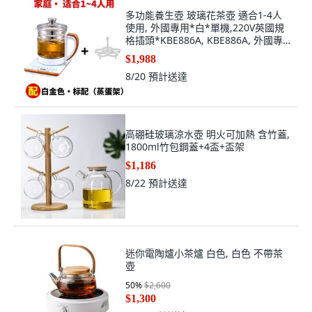
多功能養生壺 玻璃花茶壺 適合1-4人
使用, 外國專用*白*單機,220V英國規
格插頭*KBE886A, KBE886A, 外國專
用*白*單機, 220V英國規格插頭
$1,988
8/20
預計送達
高硼硅玻璃涼水壺 明火可加熱 含竹蓋,
1800ml竹包鋼蓋+4盃+盃架
$1,186
8/22
預計送達
迷你電陶爐小茶爐 白色, 白色 不帶茶
壺
50
%
$2,600
$1,300