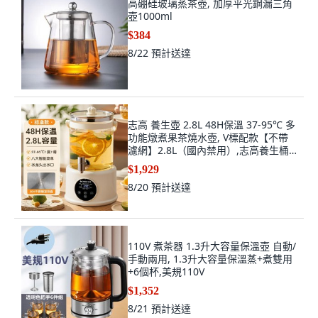
高硼硅玻璃蒸茶壺, 加厚平光鋼漏三角
壺1000ml
$384
8/22
預計送達
志高 養生壺 2.8L 48H保溫 37-95℃ 多
功能燉煮果茶燒水壺, V標配款【不帶
濾網】2.8L（國內禁用）,志高養生桶,
V標配款【不帶濾網】2.8L
$1,929
8/20
預計送達
110V 煮茶器 1.3升大容量保溫壺 自動/
手動兩用, 1.3升大容量保溫蒸+煮雙用
+6個杯,美規110V
$1,352
8/21
預計送達