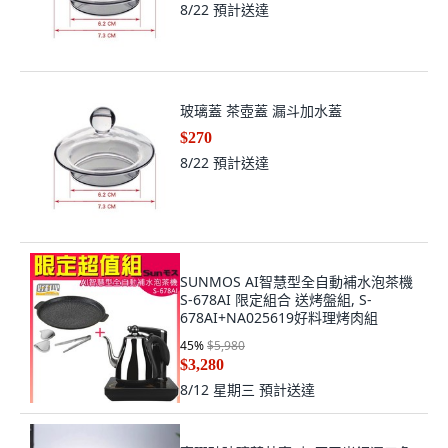
8/22
預計送達
玻璃蓋 茶壺蓋 漏斗加水蓋
$270
8/22
預計送達
SUNMOS AI智慧型全自動補水泡茶機
S-678AI 限定組合 送烤盤組, S-
678AI+NA025619好料理烤肉組
45
%
$5,980
$3,280
8/12 星期三
預計送達