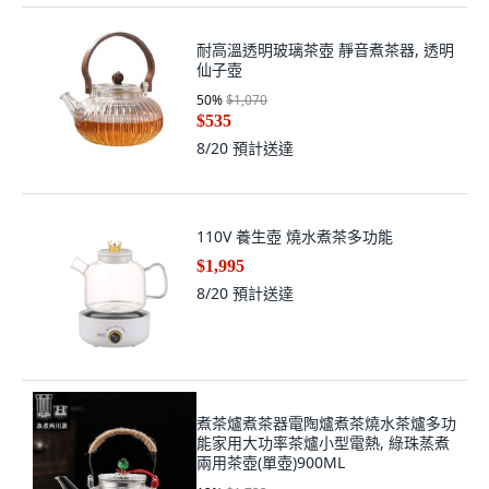
耐高溫透明玻璃茶壺 靜音煮茶器, 透明
仙子壺
50
%
$1,070
$535
8/20
預計送達
110V 養生壺 燒水煮茶多功能
$1,995
8/20
預計送達
煮茶爐煮茶器電陶爐煮茶燒水茶爐多功
能家用大功率茶爐小型電熱, 綠珠蒸煮
兩用茶壺(單壺)900ML