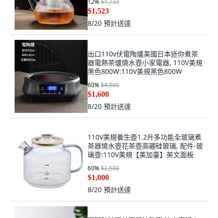
12
%
$1,733
$1,523
8/20
預計送達
出口110v伏電陶爐美國日本迷你煮茶
器電熱茶爐燒水壺小家電器, 110V美規
黑色800W:110V美規黑色800W
60
%
$4,000
$1,600
8/20
預計送達
110V美規養生壺1.2升多功能全玻璃煮
茶器燒水壺花茶壺高硼硅玻璃, 配件-玻
璃壺:110V美規【美加臺】英文面板
60
%
$2,500
$1,000
8/20
預計送達