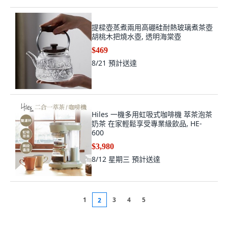
提樑壺蒸煮兩用高硼硅耐熱玻璃煮茶壺
胡桃木把燒水壺, 透明海棠壺
$469
8/21
預計送達
Hiles 一機多用虹吸式咖啡機 萃茶泡茶
奶茶 在家輕鬆享受專業級飲品, HE-
600
$3,980
8/12 星期三
預計送達
1
3
4
5
2