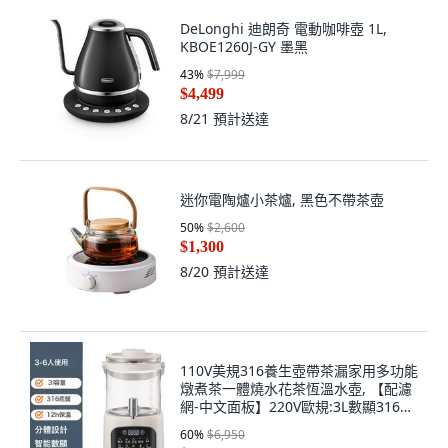
DeLonghi 迪朗奇 電動咖啡壺 1L,
KBOE1260J-GY 墨黑
43
%
$7,999
$4,499
8/21
預計送達
迷你電陶爐小茶爐, 黑色不帶茶壺
50
%
$2,600
$1,300
8/20
預計送達
110V美規316養生壺帶茶漏家用多功能
燉煮茶一體燒水花茶恆溫水壺, 【配濾
網-中文面板】220V歐規:3L數顯316底
盤+茶漏
60
%
$6,950