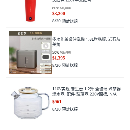
60
%
$8,000
$3,200
8/20
預計送達
多功能茶桌沖洗機 1.8L旗艦版, 岩石灰
美規
50
%
$2,790
$1,395
8/20
預計送達
110V美規 養生壺 1.2升 全玻璃 煮茶器
燒水壺, 配件-玻璃壺,220V國標, N/A
$961
8/20
預計送達