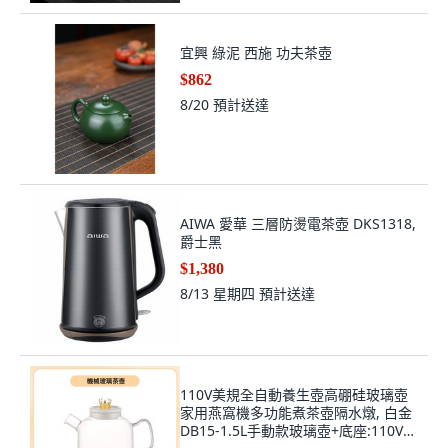
宜興 綠泥 西施 功夫茶壺
$862
8/20
預計送達
AIWA 愛華 三層防燙電茶壺 DKS1318,
爵士黑
$1,380
8/13 星期四
預計送達
110V美規全自動養生壺高硼硅玻璃壺
家用燕窩機多功能煮茶壺隔水燉, 白金
DB15-1.5L手動款玻璃壺+底座:110V美