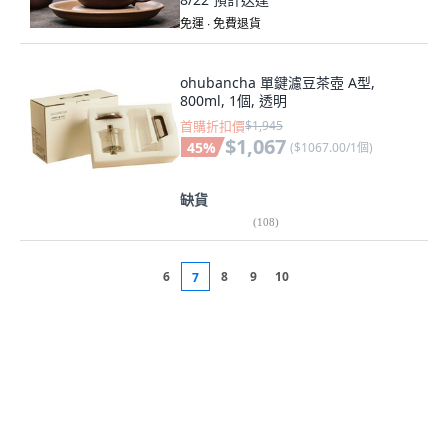
免運 ∙ 免費退貨
ohubancha 單鍵濾豆茶壺 A型,
800ml, 1個, 透明
首購折扣價
$1,945
$1,067
45
%
(
$1067.00/1個
)
缺貨
(
108
)
6
8
9
10
7