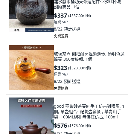
建水廢水桶功夫茶道配件茶水缸杯洗
副廠商品, 1個
$337
(
$337.00/1個
)
運費 $67
8/22
預計送達
免費退貨
玻璃茶壺 側把耐高溫逍遙壺, 透明色逍
遙壺 360度旋轉, 1個
$323
(
$323.00/1個
)
運費 $67
8/22
預計送達
免費退貨
good 壺紫砂茶壺純手工仿古對嘴喝, 1
個, 單壺組合- 配養壺套餐 , 葉青山手
製 -100ML網孔無佛耳仿古, 100ml
$576
(
$576.00/1個
)
8/22
預計送達