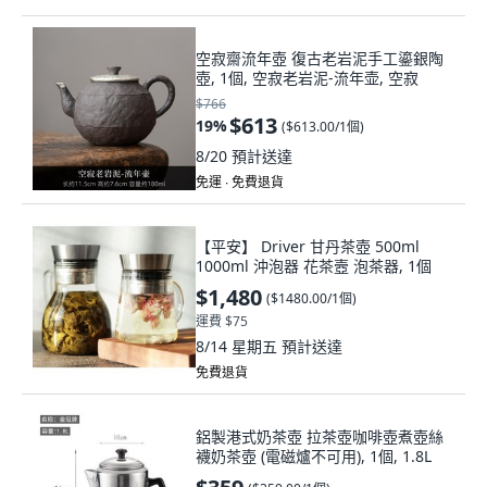
空寂齋流年壺 復古老岩泥手工鎏銀陶
壺, 1個, 空寂老岩泥-流年壶, 空寂
$766
$613
19
%
(
$613.00/1個
)
8/20
預計送達
免運 ∙ 免費退貨
【平安】 Driver 甘丹茶壺 500ml
1000ml 沖泡器 花茶壼 泡茶器, 1個
$1,480
(
$1480.00/1個
)
運費 $75
8/14 星期五
預計送達
免費退貨
鋁製港式奶茶壺 拉茶壺咖啡壺煮壺絲
襪奶茶壺 (電磁爐不可用), 1個, 1.8L