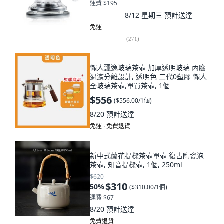
運費 $195
8/12 星期三
預計送達
免運
(
271
)
懶人飄逸玻璃茶壺 加厚透明玻璃 內膽
過濾分離設計, 透明色 二代0塑膠 懶人
全玻璃茶壺,單買茶壺, 1個
$556
(
$556.00/1個
)
8/20
預計送達
免運 ∙ 免費退貨
新中式蘭花提樑茶壺單壺 復古陶瓷泡
茶壺, 知音提樑壺, 1個, 250ml
$620
$310
50
%
(
$310.00/1個
)
運費 $67
8/20
預計送達
免費退貨