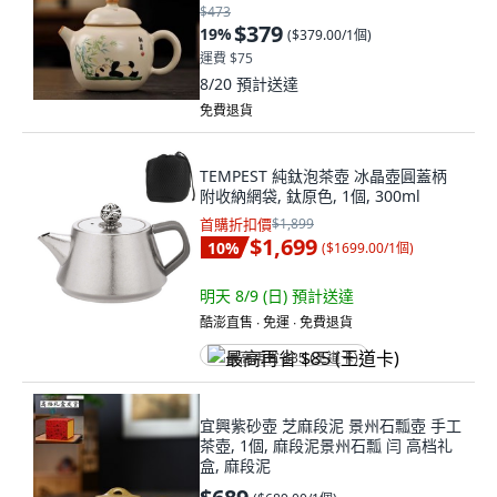
$473
$379
19
%
(
$379.00/1個
)
運費 $75
8/20
預計送達
免費退貨
TEMPEST 純鈦泡茶壺 冰晶壺圓蓋柄
附收納網袋, 鈦原色, 1個, 300ml
首購折扣價
$1,899
$1,699
10
%
(
$1699.00/1個
)
明天 8/9 (日)
預計送達
酷澎直售 ∙ 免運 ∙ 免費退貨
最高再省 $85 (王道卡)
宜興紫砂壺 芝麻段泥 景州石瓢壺 手工
茶壺, 1個, 麻段泥景州石瓢 闫 高档礼
盒, 麻段泥