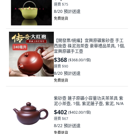
運費 $75
8/20
預計送達
免費退貨
【開發票/統編】宜興原礦紫砂壺 手工
西施壺 硃泥泡茶壺 豪華禮品茶具, 1個,
宜興原礦手工壺
$368
(
$368.00/1個
)
運費 $90
8/20
預計送達
免費退貨
紫砂壺 蓮子原礦小容量功夫茶茶具 紫
泥小茶壺, 1個, 紫泥蓮子壺, 紫泥, N/A
$402
(
$402.00/1個
)
運費 $67
8/22
預計送達
免費退貨