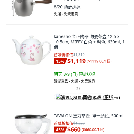
8/20
預計送達
免運 ∙ 免費退貨
kanesho 金正陶器 陶瓷茶壺 12.5 x
10.5cm, MIFFY 白色 + 粉色, 630ml, 1
個
首購折扣價
$1,319
$1,119
15
%
(
$1119.00/1個
)
明天 8/9 (日)
預計送達
酷澎直售 ∙ 免運 ∙ 免費退貨
(
1
)
满 $1,500 再省 $75 (王道卡)
TAVALON 重力茶壺, 單一顏色, 500ml
首購折扣價
$1,220
$660
45
%
(
$660.00/1個
)