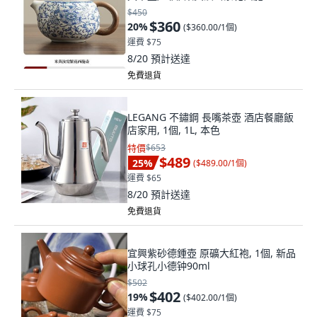
$450
$360
20
%
(
$360.00/1個
)
運費 $75
8/20
預計送達
免費退貨
LEGANG 不鏽鋼 長嘴茶壺 酒店餐廳飯
店家用, 1個, 1L, 本色
特價
$653
$489
25
%
(
$489.00/1個
)
運費 $65
8/20
預計送達
免費退貨
宜興紫砂德鍾壺 原礦大紅袍, 1個, 新品
小球孔小德钟90ml
$502
$402
19
%
(
$402.00/1個
)
運費 $75