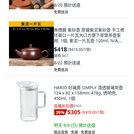
8/20
預計送達
免費退貨
無標題 紫砂壺 原礦紫泥紫砂壺 手工修
坯磨口一片瓦大口方便下茶葉茶壺家
用, 1個, 紫泥一片瓦壺 120ml, N/A,
120ml
$418
(
$418.00/1個
)
運費 $67
8/22
預計送達
免費退貨
HARIO 好璃奧 SIMPLY 清透玻璃茶壺
124 x 82 x 158mm 478g, 透明色,
450ml, 1個
首購折扣價
$505
$305
39
%
(
$305.00/1個
)
明天 8/9 (日)
預計送達
酷澎直售 ∙ 免運 ∙ 免費退貨