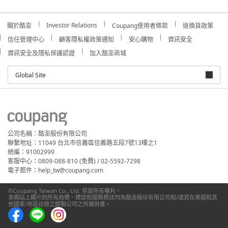
Investor Relations
關於酷澎
Coupang使用者條款
退換貨政策
信任管理中心
顧客隱私權政策通知
安心購物
資訊安全
資訊安全及隱私保護認證
加入酷澎商城
Global Site
公司名稱：酷澎股份有限公司
聯繫地址：11049 台北市信義區信義路五段7號13樓之1
統編：91002999
客服中心：0809-088-810 (免費) / 02-5592-7298
電子郵件：help_tw@coupang.com
©Coupang Taiwan Co., Ltd. 保留所有權利。
本網站上顯示的所有商標、標誌和服務標誌均為酷澎股份有限公司和/或其在美國和其
他國家/地區註冊之關聯公司之所屬財產。