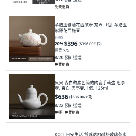
免費退貨
羊脂玉紫藤花西施壺 茶壺, 1個, 羊脂玉
紫藤花西施壶
$495
$396
20
%
(
$396.00/1個
)
運費 $75
8/20
預計送達
免費退貨
貝貝 杏白釉素色簡約陶瓷手執壺 思亭
壺, 杏白-思亭壺, 1個, 125ml
$636
(
$636.00/1個
)
8/22
預計送達
免運 ∙ 免費退貨
KOTI 日安生活 質感透明耐熱玻璃茶水