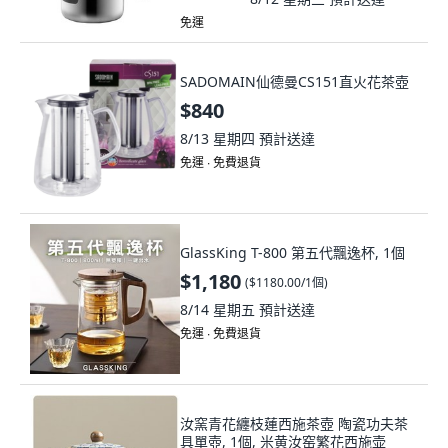
免運
SADOMAIN仙德曼CS151直火花茶壺
$840
8/13 星期四
預計送達
免運 ∙ 免費退貨
GlassKing T-800 第五代飄逸杯, 1個
$1,180
(
$1180.00/1個
)
8/14 星期五
預計送達
免運 ∙ 免費退貨
汝窯青花纏枝蓮西施茶壺 陶瓷功夫茶
具單壺, 1個, 米黄汝窑繁花西施壶