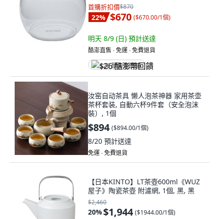
首購折扣價
$870
$670
22
%
(
$670.00/1個
)
明天 8/9 (日)
預計送達
酷澎直售 ∙ 免運 ∙ 免費退貨
$26 酷澎幣回饋
汝窑自动茶具 懒人泡茶神器 家用茶壶
茶杯套装, 自動六杯9件套（安全泡沫
裝）, 1個
$894
(
$894.00/1個
)
8/20
預計送達
免運 ∙ 免費退貨
【日本KINTO】LT茶壺600ml《WUZ
屋子》陶瓷茶壺 附濾網, 1個, 黑, 黑
$2,460
$1,944
20
%
(
$1944.00/1個
)