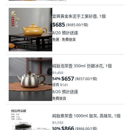
宜興黃金朱泥手工紫砂壺, 1個
$685
(
$685.00/1個
)
8/20
預計送達
免運 ∙ 免費退貨
純鈦泡茶壺 350ml 仿銀冰花, 1個
$1,458
$657
54
%
(
$657.00/1個
)
運費 $141
8/20
預計送達
免費退貨
純鈦煮茶壺 1000ml 鈦灰, 高級灰, 1個
$1,732
$866
50
%
(
$866.00/1個
)