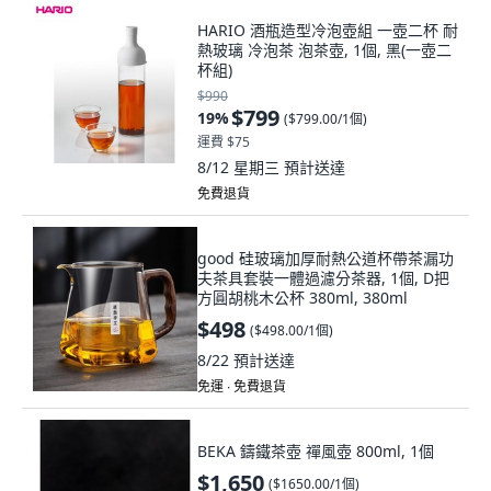
HARIO 酒瓶造型冷泡壺組 一壺二杯 耐
熱玻璃 冷泡茶 泡茶壺, 1個, 黑(一壺二
杯組)
$990
$799
19
%
(
$799.00/1個
)
運費 $75
8/12 星期三
預計送達
免費退貨
good 硅玻璃加厚耐熱公道杯帶茶漏功
夫茶具套裝一體過濾分茶器, 1個, D把
方圓胡桃木公杯 380ml, 380ml
$498
(
$498.00/1個
)
8/22
預計送達
免運 ∙ 免費退貨
BEKA 鑄鐵茶壺 禪風壺 800ml, 1個
$1,650
(
$1650.00/1個
)