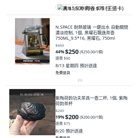
满 $1,500 再省 $75 (王道卡)
N.SPACE 耐熱玻璃 一鍵出水 自動關閉
濃淡控制, 1個, 黑曜石飄逸茶壺
750ML_9.5*16, 黑曜石, 750ml
$450
$250
44
%
(
$250.00/1個
)
運費 $90
8/13 星期四
預計送達
免費退貨
(
1
)
紫陶荷韵功夫茶具一壺二杯, 1個, 紫陶
荷韵茶杯
$249
$200
19
%
(
$200.00/1個
)
運費 $75
8/20
預計送達