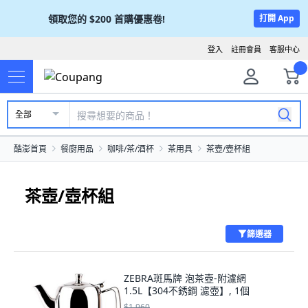
領取您的
$200
首購優惠卷!
打開 App
登入
註冊會員
客服中心
全部
酷澎首頁
餐廚用品
咖啡/茶/酒杯
茶用具
茶壺/壺杯組
茶壺/壺杯組
篩選器
ZEBRA斑馬牌 泡茶壺-附濾網
1.5L【304不銹鋼 濾壺】, 1個
$1,960