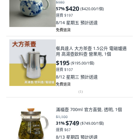
$980
$420
57
%
(
$420.00/1個
)
運費 $197
8/14 星期五
預計送達
免費退貨
餐具達人 大方茶壺 1.5公升 電磁爐適
用 高湯壺飲料壺 營業用, 1個
$195
(
$195.00/1個
)
運費 $107
8/12 星期三
預計送達
免費退貨
(
1
)
滿福壺 700ml 官方直營, 透明, 1個
$1,100
$749
31
%
(
$749.00/1個
)
運費 $67
8/13 星期四
預計送達