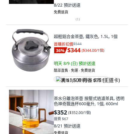
8/22
預計送達
免費退貨
(
1
)
超輕鋁合金茶壺, 鐵灰色, 1.5L, 1個
首購折扣價
$544
$344
36
%
(
$344.00/1個
)
明天 8/9 (日)
預計送達
酷澎直售 ∙ 免運 ∙ 免費退貨
满 $1,500 再省 $75 (王道卡)
茶水分離泡茶壺 按壓式過濾茶具, 透明
色神奇飄逸杯600毫升, 1個, 600ml
$352
(
$352.00/1個
)
運費 $67
8/21
預計送達
免費退貨