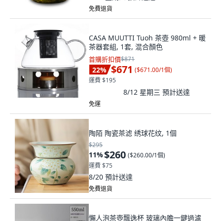
免費退貨
CASA MUUTTI Tuoh 茶壺 980ml + 暖
茶器套組, 1套, 混合顏色
首購折扣價
$871
$671
22
%
(
$671.00/1個
)
運費 $195
8/12 星期三
預計送達
免運
陶陌 陶瓷茶滤 绣球花纹, 1個
$295
$260
11
%
(
$260.00/1個
)
運費 $75
8/20
預計送達
免費退貨
懶人泡茶壺飄逸杯 玻璃內膽一鍵過濾