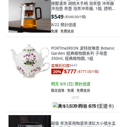
按壓濾茶 胡桃木手柄 泡茶壺 沖茶器
沖泡壺 茶壺 泡茶沖茶器, 1個, 透明
500ml
$549
(
$549.00/1個
)
8/22
預計送達
免運 ∙ 免費退貨
PORTmeIRION 波特玫琳恩 Botanic
Garden 經典植物園系列 子母壺
350ml, 經典植物園, 1組
首購折扣價
$977
$777
20
%
(
$777.00/1個
)
明天 8/9 (日)
預計送達
酷澎直售 ∙ 免運 ∙ 免費退貨
(
223
)
满 $1,500 再省 $75 (王道卡)
超值 茶洗家用陶瓷茶渣缸大小號水盂