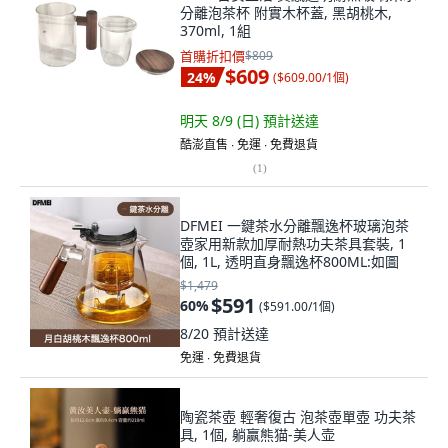
分離泡茶杯 附實木杯蓋, 黑胡桃木,
370ml, 1組
首購折扣價
$809
$609
24
%
(
$609.00/1個
)
明天 8/9 (日)
預計送達
酷澎直售 ∙ 免運 ∙ 免費退貨
(
1
)
DFMEI 一鍵茶水分離飄逸杯玻璃泡茶
壺家用新款加厚耐熱功夫茶具套裝, 1
個, 1L, 透明直身飄逸杯800ML:如圖
$1,479
$591
60
%
(
$591.00/1個
)
8/20
預計送達
免運 ∙ 免費退貨
陶瓷茶壺 輕奢復古 泡茶壺單壺 功夫茶
具, 1個, 躺赢熊猫-美人壶