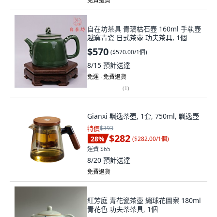
免費退貨
自在坊茶具 青璃枯石壺 160ml 手執壺
越窯青瓷 日式茶壺 功夫茶具, 1個
$570
(
$570.00/1個
)
8/15
預計送達
免運 ∙ 免費退貨
(
1
)
Gianxi 飄逸茶壺, 1套, 750ml, 飄逸壺
特價
$393
$282
28
%
(
$282.00/1個
)
運費 $65
8/20
預計送達
免費退貨
紅芳庭 青花瓷茶壺 繡球花圖案 180ml
青花色 功夫茶茶具, 1個