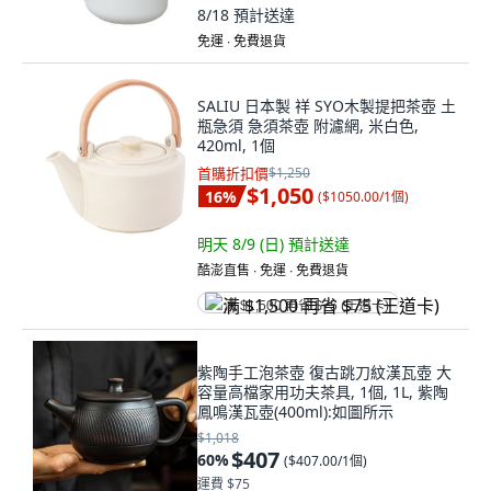
8/18
預計送達
免運 ∙ 免費退貨
SALIU 日本製 祥 SYO木製提把茶壺 土
瓶急須 急須茶壺 附濾網, 米白色,
420ml, 1個
首購折扣價
$1,250
$1,050
16
%
(
$1050.00/1個
)
明天 8/9 (日)
預計送達
酷澎直售 ∙ 免運 ∙ 免費退貨
满 $1,500 再省 $75 (王道卡)
紫陶手工泡茶壺 復古跳刀紋漢瓦壺 大
容量高檔家用功夫茶具, 1個, 1L, 紫陶
鳳鳴漢瓦壺(400ml):如圖所示
$1,018
$407
60
%
(
$407.00/1個
)
運費 $75