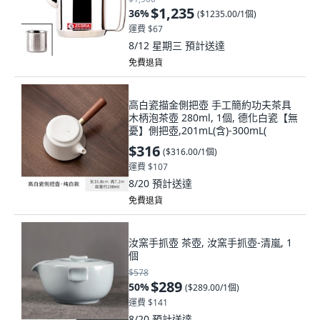
$1,235
36
%
(
$1235.00/1個
)
運費 $67
8/12 星期三
預計送達
免費退貨
高白瓷描金側把壺 手工簡約功夫茶具
木柄泡茶壺 280ml, 1個, 德化白瓷【無
憂】側把壺,201mL(含)-300mL(
$316
(
$316.00/1個
)
運費 $107
8/20
預計送達
免費退貨
汝窯手抓壺 茶壺, 汝窯手抓壺-清嵐, 1
個
$578
$289
50
%
(
$289.00/1個
)
運費 $141
8/20
預計送達