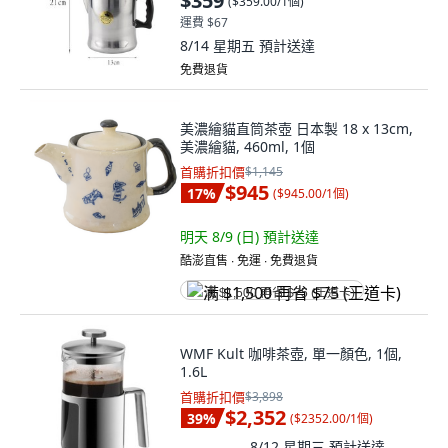
$359
(
$359.00/1個
)
運費 $67
8/14 星期五
預計送達
免費退貨
美濃繪貓直筒茶壺 日本製 18 x 13cm,
美濃繪貓, 460ml, 1個
首購折扣價
$1,145
$945
17
%
(
$945.00/1個
)
明天 8/9 (日)
預計送達
酷澎直售 ∙ 免運 ∙ 免費退貨
满 $1,500 再省 $75 (王道卡)
WMF Kult 咖啡茶壺, 單一顏色, 1個,
1.6L
首購折扣價
$3,898
$2,352
39
%
(
$2352.00/1個
)
8/12 星期三
預計送達