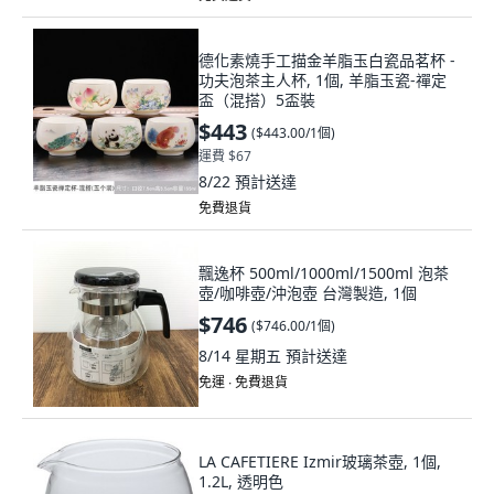
德化素燒手工描金羊脂玉白瓷品茗杯 -
功夫泡茶主人杯, 1個, 羊脂玉瓷-禪定
盃（混搭）5盃裝
$443
(
$443.00/1個
)
運費 $67
8/22
預計送達
免費退貨
飄逸杯 500ml/1000ml/1500ml 泡茶
壺/咖啡壺/沖泡壺 台灣製造, 1個
$746
(
$746.00/1個
)
8/14 星期五
預計送達
免運 ∙ 免費退貨
LA CAFETIERE Izmir玻璃茶壺, 1個,
1.2L, 透明色