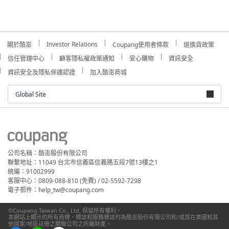
Investor Relations
關於酷澎
Coupang使用者條款
退換貨政策
信任管理中心
顧客隱私權政策通知
安心購物
資訊安全
資訊安全及隱私保護認證
加入酷澎商城
Global Site
公司名稱：酷澎股份有限公司
聯繫地址：11049 台北市信義區信義路五段7號13樓之1
統編：91002999
客服中心：0809-088-810 (免費) / 02-5592-7298
電子郵件：help_tw@coupang.com
©Coupang Taiwan Co., Ltd. 保留所有權利。
本網站上顯示的所有商標、標誌和服務標誌均為酷澎股份有限公司和/或其在美國和其
他國家/地區註冊之關聯公司之所屬財產。