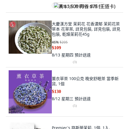
满 $1,500 再省 $75 (王道卡)
大慶漢方堂 茉莉花 花香濃郁 茉莉花茶
草本 花草茶, 詳見包裝, 詳見包裝, 詳見
包裝, 乾燥茉莉花45g
46
%
$205
$109
8/13 星期四
預計送達
(
3
)
薰衣草茶 100公克 晚安舒眠茶 當季新
貨, 1個
$130
8/12 星期三
預計送達
(
5
)
Premier's 路斯蒂茉莉, 1個, 1入,