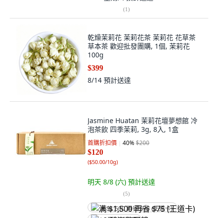
(
1
)
乾燥茉莉花 茉莉花茶 茉莉花 花草茶
草本茶 歡迎批發團購, 1個, 茉莉花
100g
$399
8/14
預計送達
Jasmine Huatan 茉莉花壇夢想館 冷
泡茶飲 四季茉莉, 3g, 8入, 1盒
首購折扣價
40
%
$200
$120
(
$50.00/10g
)
明天 8/8 (六)
預計送達
(
5
)
满 $1,500 再省 $75 (王道卡)