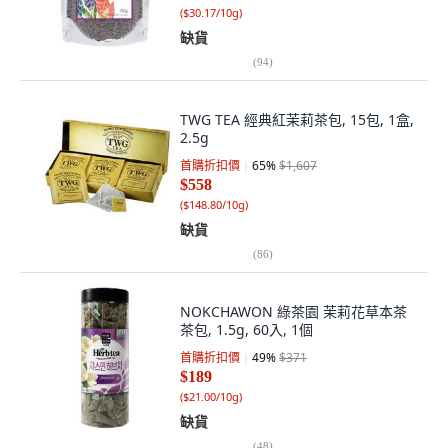
(
$30.17/10g
)
缺貨
(
94
)
TWG TEA 經典紅茉莉茶包, 15包, 1盒,
2.5g
首購折扣價
65
%
$1,607
$558
(
$148.80/10g
)
缺貨
(
86
)
NOKCHAWON 綠茶園 茉莉花草本茶
茶包, 1.5g, 60入, 1個
首購折扣價
49
%
$371
$189
(
$21.00/10g
)
缺貨
(
48
)