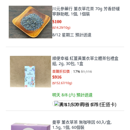
川元參藥行 薰衣草花茶 70g 芳香舒緩
寧靜助眠, 1個, 1個裝
$100
(
$14.29/10g
)
8/12 星期三
預計送達
順便幸福 紅薑黃薰衣草立體茶包禮盒
組, 2g, 30包, 1盒
首購折扣價
17
%
$1,116
$916
(
$152.67/10g
)
明天 8/8 (六)
預計送達
满 $1,500 再省 $75 (王道卡)
曼寧 薰衣草茶 無咖啡因 60入/盒,
1.5g, 1個, 60個裝