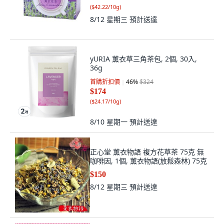
(
$42.22/10g
)
8/12 星期三
預計送達
yURIA 薰衣草三角茶包, 2個, 30入,
36g
首購折扣價
46
%
$324
$174
(
$24.17/10g
)
8/10 星期一
預計送達
正心堂 薰衣物語 複方花草茶 75克 無
咖啡因, 1個, 薰衣物語(放鬆森林) 75克
$150
8/12 星期三
預計送達