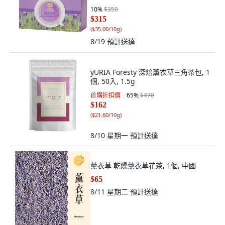
10
%
$350
$315
(
$35.00/10g
)
8/19
預計送達
yURIA Foresty 深焙薰衣草三角茶包, 1
個, 50入, 1.5g
首購折扣價
65
%
$470
$162
(
$21.60/10g
)
8/10 星期一
預計送達
薰衣草 乾燥薰衣草花茶, 1個, 中國
$65
8/11 星期二
預計送達