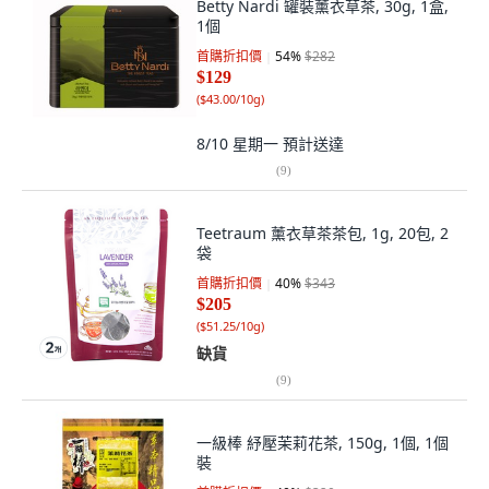
Betty Nardi 罐裝薰衣草茶, 30g, 1盒,
1個
首購折扣價
54
%
$282
$129
(
$43.00/10g
)
8/10 星期一
預計送達
(
9
)
Teetraum 薰衣草茶茶包, 1g, 20包, 2
袋
首購折扣價
40
%
$343
$205
(
$51.25/10g
)
缺貨
(
9
)
一級棒 紓壓茉莉花茶, 150g, 1個, 1個
裝