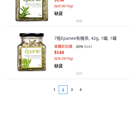
(
$20.00/10g
)
缺貨
(
64
)
7瓶Epanee有機茶, 42g, 1罐, 1罐
首購折扣價
40
%
$241
$144
(
$34.29/10g
)
缺貨
(
52
)
1
3
4
2