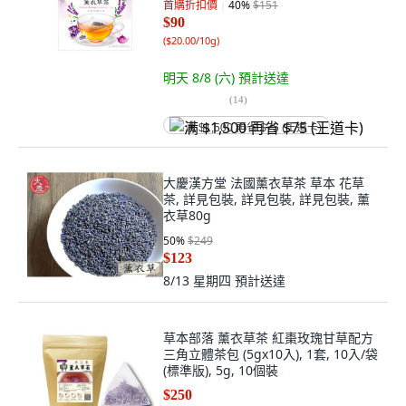
首購折扣價
40
%
$151
$90
(
$20.00/10g
)
明天 8/8 (六)
預計送達
(
14
)
满 $1,500 再省 $75 (王道卡)
大慶漢方堂 法國薰衣草茶 草本 花草
茶, 詳見包裝, 詳見包裝, 詳見包裝, 薰
衣草80g
50
%
$249
$123
8/13 星期四
預計送達
草本部落 薰衣草茶 紅棗玫瑰甘草配方
三角立體茶包 (5gx10入), 1套, 10入/袋
(標準版), 5g, 10個裝
$250