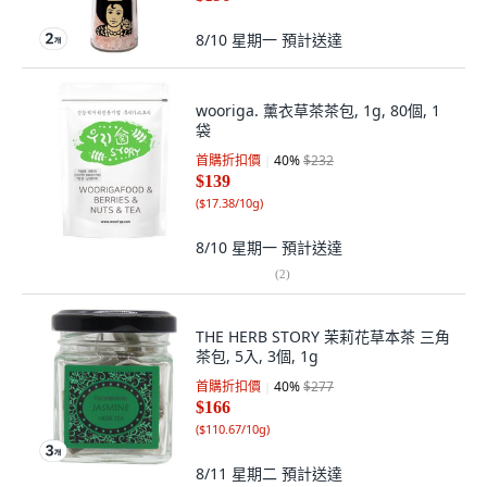
8/10 星期一
預計送達
wooriga. 薰衣草茶茶包, 1g, 80個, 1
袋
首購折扣價
40
%
$232
$139
(
$17.38/10g
)
8/10 星期一
預計送達
(
2
)
THE HERB STORY 茉莉花草本茶 三角
茶包, 5入, 3個, 1g
首購折扣價
40
%
$277
$166
(
$110.67/10g
)
8/11 星期二
預計送達