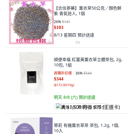
【合信蔘藥】薰衣草50公克／顏色鮮
紫 香氣迷人, 1個
26
%
$141
$103
8/13 星期四
預計送達
(
2
)
順便幸福 紅薑黃薰衣草立體茶包, 2g,
10包, 1組
首購折扣價
36
%
$544
$344
(
$172.00/10g
)
明天 8/8 (六)
預計送達
满 $1,500 再省 $75 (王道卡)
蒂莉 有機薰衣草茶 茶包, 1.2g, 1個,
10入