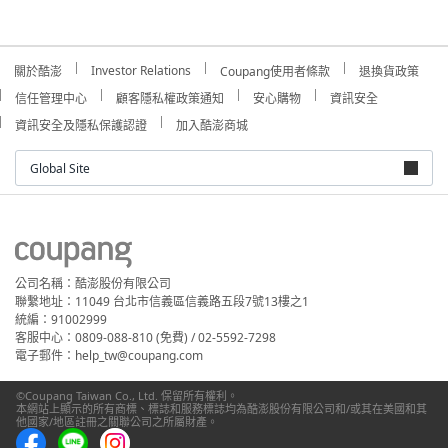
Investor Relations
關於酷澎
Coupang使用者條款
退換貨政策
信任管理中心
顧客隱私權政策通知
安心購物
資訊安全
資訊安全及隱私保護認證
加入酷澎商城
Global Site
公司名稱：酷澎股份有限公司
聯繫地址：11049 台北市信義區信義路五段7號13樓之1
統編：91002999
客服中心：0809-088-810 (免費) / 02-5592-7298
電子郵件：help_tw@coupang.com
©Coupang Taiwan Co., Ltd. 保留所有權利。
本網站上顯示的所有商標、標誌和服務標誌均為酷澎股份有限公司和/或其在美國和其
他國家/地區註冊之關聯公司之所屬財產。