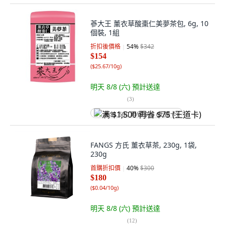
蔘大王 薰衣草酸棗仁美夢茶包, 6g, 10
個裝, 1組
折扣後價格
54
%
$342
$154
(
$25.67/10g
)
明天 8/8 (六)
預計送達
(
3
)
满 $1,500 再省 $75 (王道卡)
FANGS 方氏 薰衣草茶, 230g, 1袋,
230g
首購折扣價
40
%
$300
$180
(
$0.04/10g
)
明天 8/8 (六)
預計送達
(
12
)