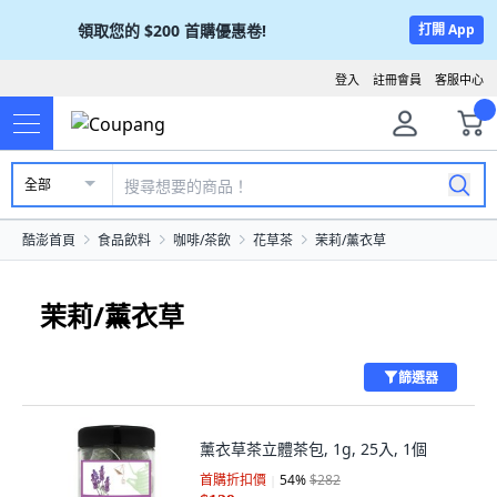
領取您的
$200
首購優惠卷!
打開 App
登入
註冊會員
客服中心
全部
酷澎首頁
食品飲料
咖啡/茶飲
花草茶
茉莉/薰衣草
茉莉/薰衣草
篩選器
薰衣草茶立體茶包, 1g, 25入, 1個
首購折扣價
54
%
$282