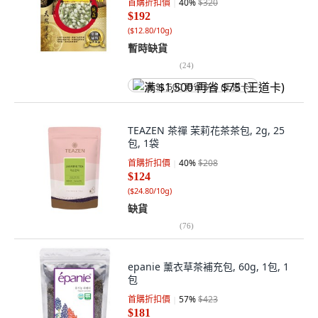
首購折扣價
40
%
$320
$192
(
$12.80/10g
)
暫時缺貨
(
24
)
满 $1,500 再省 $75 (王道卡)
TEAZEN 茶禪 茉莉花茶茶包, 2g, 25
包, 1袋
首購折扣價
40
%
$208
$124
(
$24.80/10g
)
缺貨
(
76
)
epanie 薰衣草茶補充包, 60g, 1包, 1
包
首購折扣價
57
%
$423
$181