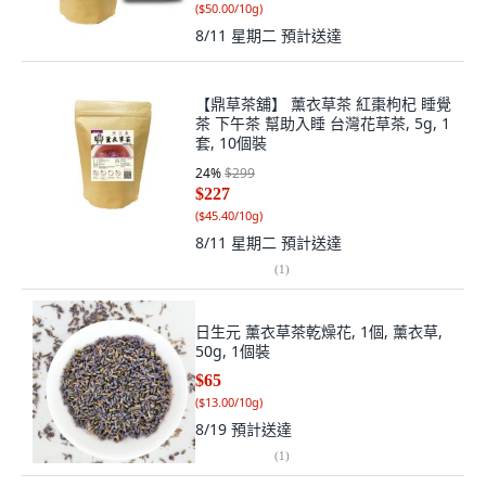
(
$50.00/10g
)
8/11 星期二
預計送達
【鼎草茶舖】 薰衣草茶 紅棗枸杞 睡覺
茶 下午茶 幫助入睡 台灣花草茶, 5g, 1
套, 10個裝
24
%
$299
$227
(
$45.40/10g
)
8/11 星期二
預計送達
(
1
)
日生元 薰衣草茶乾燥花, 1個, 薰衣草,
50g, 1個裝
$65
(
$13.00/10g
)
8/19
預計送達
(
1
)