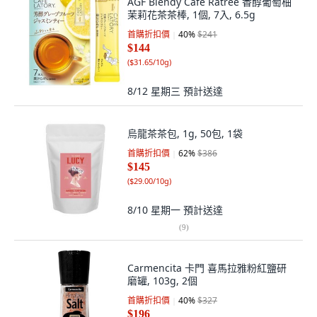
AGF Blendy Cafe Ratree 香醇葡萄柚
茉莉花茶茶棒, 1個, 7入, 6.5g
首購折扣價
40
%
$241
$144
(
$31.65/10g
)
8/12 星期三
預計送達
烏龍茶茶包, 1g, 50包, 1袋
首購折扣價
62
%
$386
$145
(
$29.00/10g
)
8/10 星期一
預計送達
(
9
)
Carmencita 卡門 喜馬拉雅粉紅鹽研
磨罐, 103g, 2個
首購折扣價
40
%
$327
$196