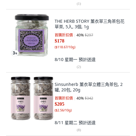
(
1
)
THE HERB STORY 薰衣草三角茶包花
草茶, 5入, 3個, 1g
首購折扣價
40
%
$297
$178
(
$118.67/10g
)
8/10 星期一
預計送達
(
2
)
Sinsunherb 薰衣草立體三角茶包, 2
罐, 20包, 20g
首購折扣價
40
%
$342
$205
(
$2.56/10g
)
8/11 星期二
預計送達
(
8
)