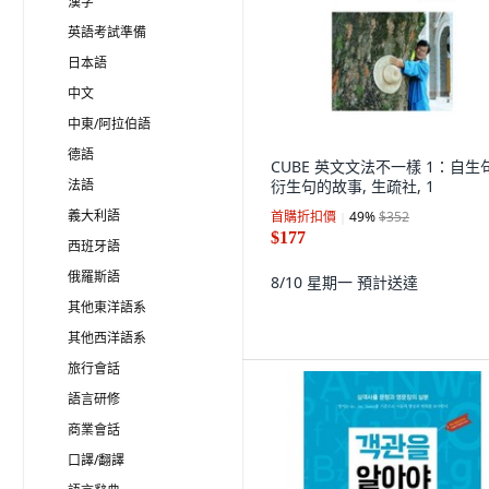
漢字
英語考試準備
日本語
中文
中東/阿拉伯語
德語
CUBE 英文文法不一樣 1：自生
法語
衍生句的故事, 生疏社, 1
義大利語
首購折扣價
49
%
$352
$177
西班牙語
俄羅斯語
8/10 星期一
預計送達
其他東洋語系
其他西洋語系
旅行會話
語言研修
商業會話
口譯/翻譯