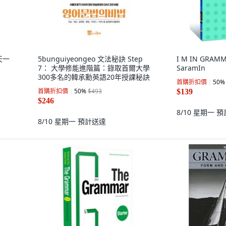
天一
5bunguiyeongeo 文法秘訣 Step
I M IN GRAMMA
7： 大學修能進階篇：錄取首爾大學
SaramIn
300多名的韓承勳英語20年授課秘訣
首購折扣價
50
%
首購折扣價
50
%
$493
$139
$246
8/10 星期一
預
8/10 星期一
預計送達