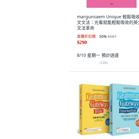
margunsaem Unique 輕鬆吸
文文法：光看就能輕鬆吸收的英
文法革命
首購折扣價
50
%
$587
$290
8/10 星期一
預計送達
(
128
)