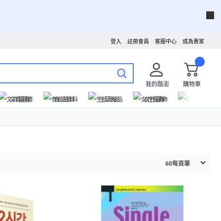
登入
註冊會員
客服中心
成為賣家
我的酷澎
購物車
文具圖書
食品飲料
生活用品
女性服飾
運動戶外
60
每頁筆