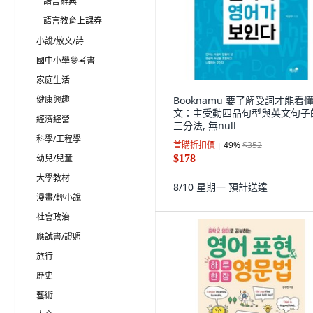
語言辭典
語言教育上課券
小說/散文/詩
國中小學參考書
家庭生活
健康興趣
Booknamu 要了解受詞才能看
文：主受動四品句型與英文句子
經濟經營
三分法, 無null
科學/工程學
首購折扣價
49
%
$352
幼兒/兒童
$178
大學教材
8/10 星期一
預計送達
漫畫/輕小說
社會政治
應試書/證照
旅行
歷史
藝術