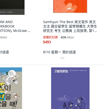
RM AND
Samhyun The Best 英文寫作 英文
ORKBOOK
文法 適合留學生 留學預備生 大學生
ITION), McGraw-
研究生 考生 公務員 上班族等, 第1
冊
$352
首購折扣價
40
%
$822
$493
計送達
8/10 星期一
預計送達
(
1
)