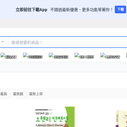
立即前往下載App
不錯過最新優惠、更多功能等著你！
下載
嬰幼兒
保健醫療
美妝保養
個人清潔
玩具休閒
格最高
最熱銷
最新上架