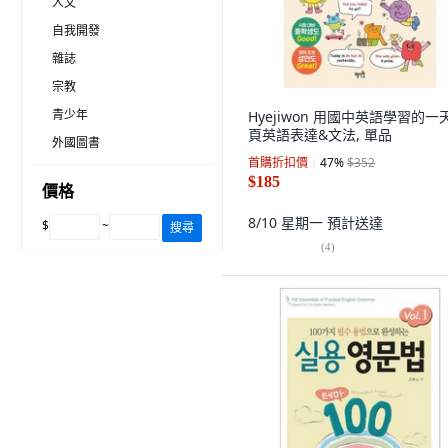
人文
自我開發
雜誌
宗教
青少年
Hyejiwon 用國中英語學習的一
頁英語表達&文法, 單品
外國圖書
首購折扣價
47
%
$352
$185
價格
8/10 星期一
預計送達
$
~
搜尋
(
4
)