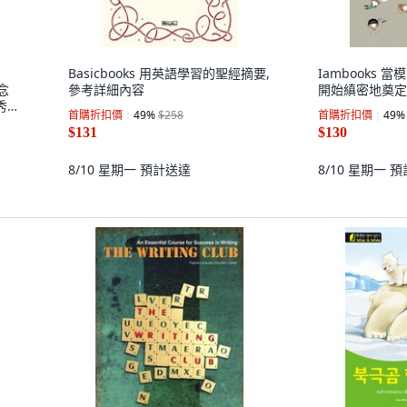
Basicbooks 用英語學習的聖經摘要,
Iambooks
念
參考詳細內容
開始縝密地奠定
秀
首購折扣價
49
%
$258
首購折扣價
49
%
$131
$130
8/10 星期一
預計送達
8/10 星期一
預