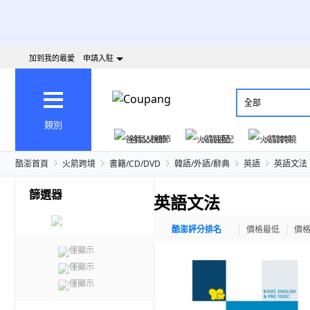
加到我的最愛
申請入駐
全部
類別
爸氣父親節
火箭速配
火箭跨境
酷澎首頁
火箭跨境
書籍/CD/DVD
韓語/外語/辭典
英語
英語文法
篩選器
英語文法
酷澎評分排名
價格最低
價
僅顯示
僅顯示
僅顯示