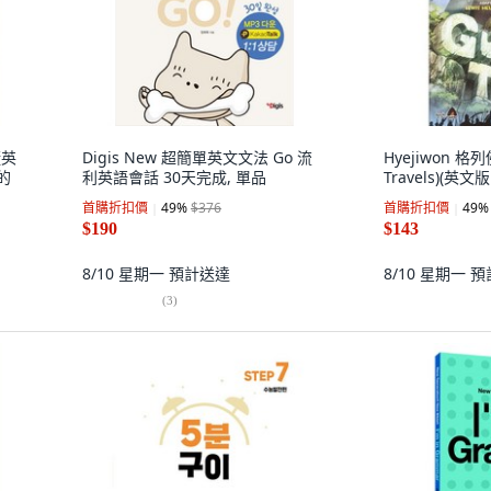
懂英
Digis New 超簡單英文文法 Go 流
Hyejiwon 格列佛
的
利英語會話 30天完成, 單品
Travels)(英文
首購折扣價
49
%
$376
首購折扣價
49
%
$190
$143
8/10 星期一
預計送達
8/10 星期一
預
(
3
)