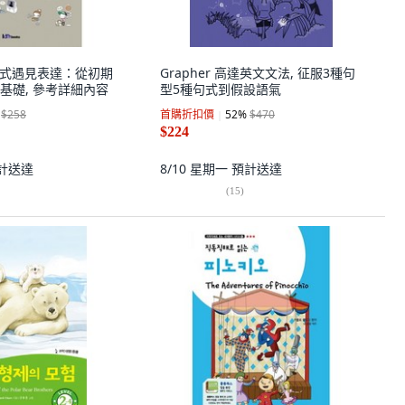
 當模式遇見表達：從初期
Grapher 高達英文文法, 征服3種句
基礎, 參考詳細內容
型5種句式到假設語氣
$258
首購折扣價
52
%
$470
$224
計送達
8/10 星期一
預計送達
(
15
)