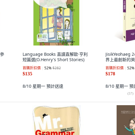
 參
Language Books 直讀直解歐·亨利
JisikYeoha
短篇選(O.Henry's Short Stories)
界上最創新的英
首購折扣價
52
%
$282
首購折扣價
52
%
$135
$178
8/10 星期一
預計送達
8/10 星期一
預
(
57
)