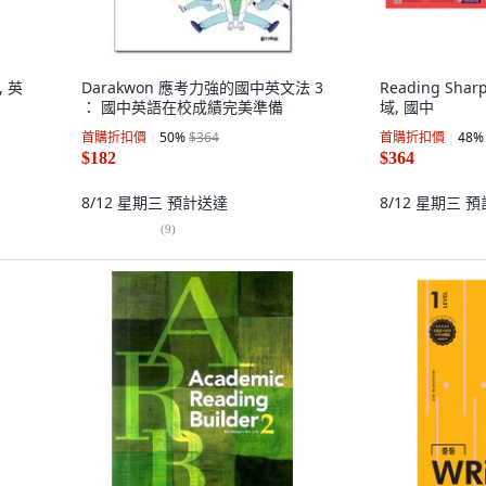
, 英
Darakwon 應考力強的國中英文法 3
Reading Shar
： 國中英語在校成績完美準備
域, 國中
首購折扣價
50
%
$364
首購折扣價
48
%
$182
$364
8/12 星期三
預計送達
8/12 星期三
預
(
9
)