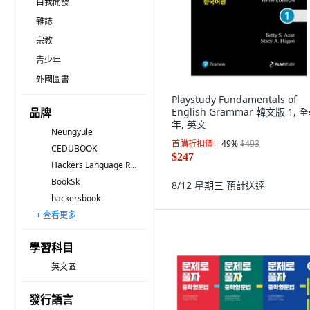
自我開發
雜誌
宗教
青少年
外國圖書
Playstudy Fundamentals of
品牌
English Grammar 韓文版 1, 
年, 英文
Neungyule
首購折扣價
49
%
$493
CEDUBOOK
$247
Hackers Language Research Institute
BookSk
8/12 星期三
預計送達
hackersbook
+ 查看更多
Darakwon
ETOOS BOOK
visang education
SAPYOUNG
CeduPlus
Book Donga
Kssedu
HACKERS
WorldCom Edu
Jiwon Publishing
keymedia
NE Build&Grow
thebookedu
YBM
mother tongue
學習科目
英文區
發行語言