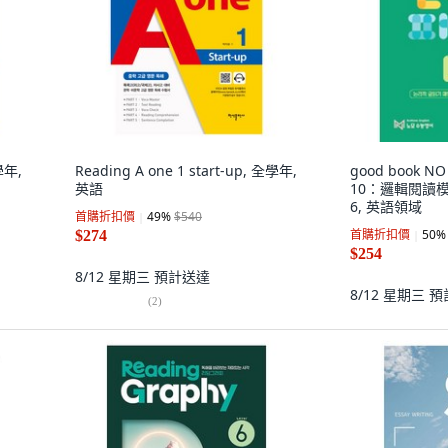
學年,
Reading A one 1 start-up, 全學年,
good book 
英語
10：邏輯閱讀
6, 英語領域
首購折扣價
49
%
$540
首購折扣價
50
%
$274
$254
8/12 星期三
預計送達
8/12 星期三
預
(
2
)