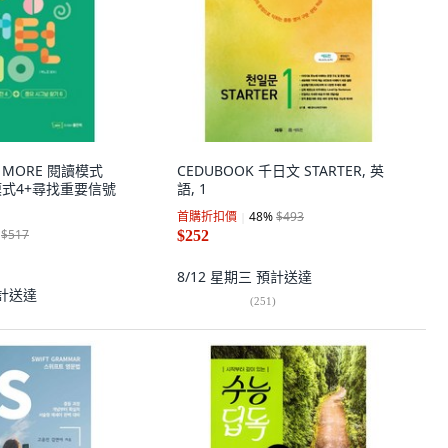
NO MORE 閱讀模式
CEDUBOOK 千日文 STARTER, 英
模式4+尋找重要信號
語, 1
首購折扣價
48
%
$493
$517
$252
8/12 星期三
預計送達
計送達
(
251
)