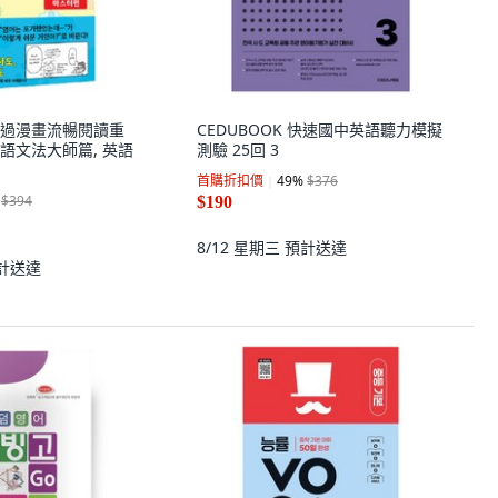
u 透過漫畫流暢閱讀重
CEDUBOOK 快速國中英語聽力模擬
語文法大師篇, 英語
測驗 25回 3
首購折扣價
49
%
$376
$394
$190
8/12 星期三
預計送達
計送達