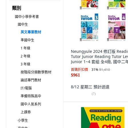
類別
國中小學參考書
國中生
英文專業教材
準國中生
1 年級
Neungyule 2024 修訂版 Readi
2 年級
Tutor Junior Reading Tutor Le
Junior 1~4 套組 全4冊, 國中二
3 年級
英語
首購折扣價
31
%
$1,410
按階段分類數學教材
$961
論述專門教材
8/12 星期三
預計送達
IT/電腦
(
7
)
準備特殊高中
國中人氣系列
上課券
小學生