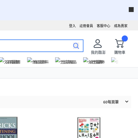
登入
註冊會員
客服中心
成為賣家
我的酷澎
購物車
文具圖書
食品飲料
生活用品
女性服飾
運動戶外
60
每頁筆