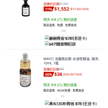
首購折扣價
$1,752
$1,552
11
%
(
$77.60/10ml
)
明天 8/8 (六)
預計送達
酷澎直售 ∙ 免運 ∙ 免費退貨
(
10
)
最高再省 $78 (王道卡)
$47 酷澎幣回饋
MAYCI 法國格拉斯 水溶性精油, 海洋,
10ml, 1瓶
首購折扣價
$60
$36
40
%
(
$36.00/10ml
)
明天 8/8 (六)
預計送達
酷澎直售 ∙ WOW免運 ∙ 免費退貨
(
3
)
满 $1,500 再省 $75 (王道卡)