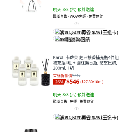
明天 8/8 (六)
預計送達
酷澎直售 ∙ WOW免運 ∙ 免費退貨
(
4
)
满 $1,500 再省 $75 (王道卡)
$8 酷澎幣回饋
Karoli 卡蘿萊 經典擴香補充瓶4件組
補充瓶4瓶 + 圓柱擴香瓶, 慾望巴黎,
200ml, 1組
首購折扣價
$746
$546
26
%
(
$27.30/10ml
)
明天 8/8 (六)
預計送達
酷澎直售 ∙ 免運 ∙ 免費退貨
(
9
)
满 $1,500 再省 $75 (王道卡)