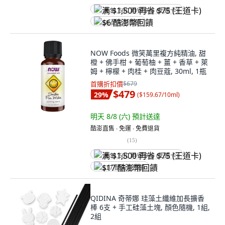
满 $1,500 再省 $75 (王道卡)
$6 酷澎幣回饋
NOW Foods 微笑萬里複方純精油, 甜
橙 + 佛手柑 + 葡萄柚 + 薑 + 香草 + 萊
姆 + 檸檬 + 肉桂 + 肉豆蔻, 30ml, 1瓶
首購折扣價
$679
$479
29
%
(
$159.67/10ml
)
明天 8/8 (六)
預計送達
酷澎直售 ∙ 免運 ∙ 免費退貨
(
15
)
满 $1,500 再省 $75 (王道卡)
$17 酷澎幣回饋
QIDINA 奇蒂娜 珪藻土纖維加長擴香
棒 6支 + 手工硅藻土塊, 顏色隨機, 1組,
2組