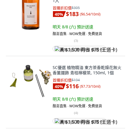
1入
首購折扣價
$305
$183
40
%
(
$6.54/10ml
)
明天 8/8 (六)
預計送達
酷澎直售 ∙ WOW免運 ∙ 免費退貨
(
3
)
满 $1,500 再省 $75 (王道卡)
SC優選 植物精油 東方茶香乾燥花無火
香薰擺飾 青桔檸檬茶, 150ml, 1個
首購折扣價
$194
$116
40
%
(
$7.73/10ml
)
明天 8/8 (六)
預計送達
酷澎直售 ∙ WOW免運 ∙ 免費退貨
(
4
)
满 $1,500 再省 $75 (王道卡)