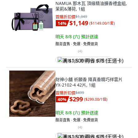
NAMUA 那木瓦 頂級精油擴香禮盒組,
茉莉&薄荷, 1組
首購折扣價
$1,349
$1,149
14
%
(
$1149.00/1套
)
明天 8/8 (六)
預計送達
酷澎直售 ∙ 免運 ∙ 免費退貨
(
4
)
满 $1,500 再省 $75 (王道卡)
財神小舖 祈願香 降真香精巧祥雲片
YX-2102-4 42片, 1組
首購折扣價
$499
$299
40
%
(
$299.00/1個
)
明天 8/8 (六)
預計送達
酷澎直售 ∙ 免運 ∙ 免費退貨
(
4
)
满 $1,500 再省 $75 (王道卡)