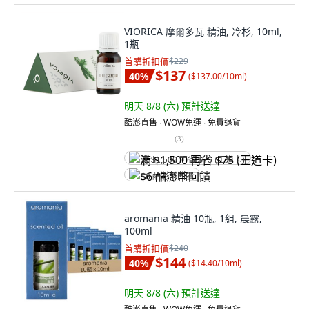
VIORICA 摩爾多瓦 精油, 冷杉, 10ml,
1瓶
首購折扣價
$229
$137
40
%
(
$137.00/10ml
)
明天 8/8 (六)
預計送達
酷澎直售 ∙ WOW免運 ∙ 免費退貨
(
3
)
满 $1,500 再省 $75 (王道卡)
$6 酷澎幣回饋
aromania 精油 10瓶, 1組, 晨露,
100ml
首購折扣價
$240
$144
40
%
(
$14.40/10ml
)
明天 8/8 (六)
預計送達