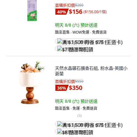
3.3mm 600g, 1盒
首購折扣價
$260
$156
40
%
(
$156.00/1個
)
明天 8/8 (六)
預計送達
酷澎直售 ∙ WOW免運 ∙ 免費退貨
满 $1,500 再省 $75 (王道卡)
$7 酷澎幣回饋
天然水晶礦石擴香石組, 粉水晶-英國小
蒼蘭
首購折扣價
$550
$350
36
%
明天 8/8 (六)
預計送達
酷澎直售 ∙ 免運 ∙ 免費退貨
(
3
)
满 $1,500 再省 $75 (王道卡)
$8 酷澎幣回饋