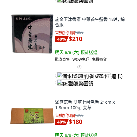
$6 酷澎幣回饋
施金玉沐香齋 中藥養生盤香 18片, 綜
合版
首購折扣價
$350
$210
40
%
明天 8/8 (六)
預計送達
酷澎直售 ∙ WOW免運 ∙ 免費退貨
(
3
)
满 $1,500 再省 $75 (王道卡)
$9 酷澎幣回饋
滿庭沉香 艾草七吋臥香 21cm x
1.8mm 100g, 艾草
首購折扣價
$300
$180
40
%
明天 8/8 (六)
預計送達