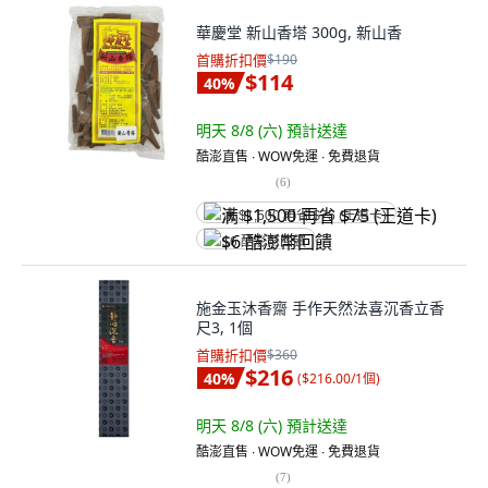
華慶堂 新山香塔 300g, 新山香
首購折扣價
$190
$114
40
%
明天 8/8 (六)
預計送達
酷澎直售 ∙ WOW免運 ∙ 免費退貨
(
6
)
满 $1,500 再省 $75 (王道卡)
$6 酷澎幣回饋
施金玉沐香齋 手作天然法喜沉香立香
尺3, 1個
首購折扣價
$360
$216
40
%
(
$216.00/1個
)
明天 8/8 (六)
預計送達
酷澎直售 ∙ WOW免運 ∙ 免費退貨
(
7
)