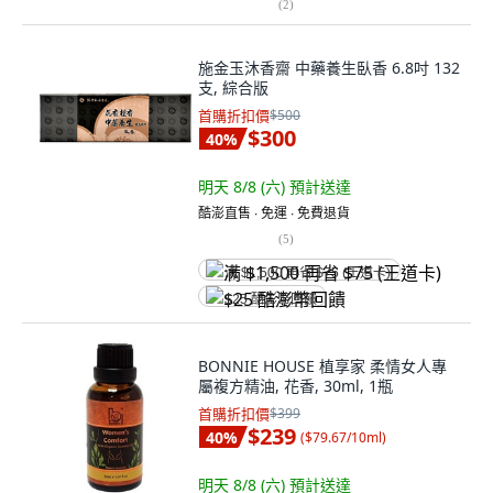
(
2
)
施金玉沐香齋 中藥養生臥香 6.8吋 132
支, 綜合版
首購折扣價
$500
$300
40
%
明天 8/8 (六)
預計送達
酷澎直售 ∙ 免運 ∙ 免費退貨
(
5
)
满 $1,500 再省 $75 (王道卡)
$25 酷澎幣回饋
BONNIE HOUSE 植享家 柔情女人專
屬複方精油, 花香, 30ml, 1瓶
首購折扣價
$399
$239
40
%
(
$79.67/10ml
)
明天 8/8 (六)
預計送達