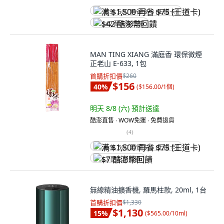
满 $1,500 再省 $75 (王道卡)
$42 酷澎幣回饋
MAN TING XIANG 滿庭香 環保微煙
正老山 E-633, 1包
首購折扣價
$260
$156
40
%
(
$156.00/1個
)
明天 8/8 (六)
預計送達
酷澎直售 ∙ WOW免運 ∙ 免費退貨
(
4
)
满 $1,500 再省 $75 (王道卡)
$7 酷澎幣回饋
無線精油擴香機, 羅馬柱款, 20ml, 1台
首購折扣價
$1,330
$1,130
15
%
(
$565.00/10ml
)