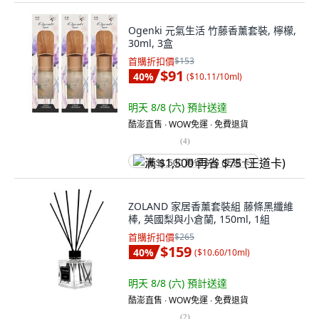
Ogenki 元氣生活 竹藤香薰套裝, 檸檬,
30ml, 3盒
首購折扣價
$153
$91
40
%
(
$10.11/10ml
)
明天 8/8 (六)
預計送達
酷澎直售 ∙ WOW免運 ∙ 免費退貨
(
4
)
满 $1,500 再省 $75 (王道卡)
ZOLAND 家居香薰套裝組 藤條黑纖維
棒, 英國梨與小倉蘭, 150ml, 1組
首購折扣價
$265
$159
40
%
(
$10.60/10ml
)
明天 8/8 (六)
預計送達
酷澎直售 ∙ WOW免運 ∙ 免費退貨
(
2
)