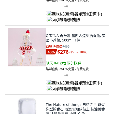
酷澎直售 ∙ WOW免運 ∙ 免費退貨
(
4
)
满 $1,500 再省 $75 (王道卡)
$10 酷澎幣回饋
QIDINA 奇蒂娜 薑餅人造型擴香瓶, 英
國小蒼蘭, 500ml, 1件
首購折扣價
$460
$276
40
%
(
$5.52/10ml
)
明天 8/8 (六)
預計送達
酷澎直售 ∙ WOW免運 ∙ 免費退貨
(
4
)
满 $1,500 再省 $75 (王道卡)
$11 酷澎幣回饋
The Nature of things 自然之事 雞蛋
造型擴香石 吸濕防潮矽藻土 精油薰香
石 冰箱除臭石, 4個, 白色