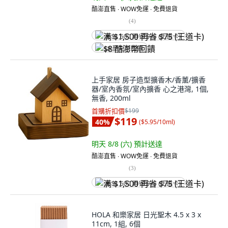
酷澎直售 ∙ WOW免運 ∙ 免費退貨
(
4
)
满 $1,500 再省 $75 (王道卡)
$8 酷澎幣回饋
上手家居 房子造型擴香木/香薰/擴香
器/室內香氛/室內擴香 心之港灣, 1個,
無香, 200ml
首購折扣價
$199
$119
40
%
(
$5.95/10ml
)
明天 8/8 (六)
預計送達
酷澎直售 ∙ WOW免運 ∙ 免費退貨
(
3
)
满 $1,500 再省 $75 (王道卡)
HOLA 和樂家居 日光聖木 4.5 x 3 x
11cm, 1組, 6個