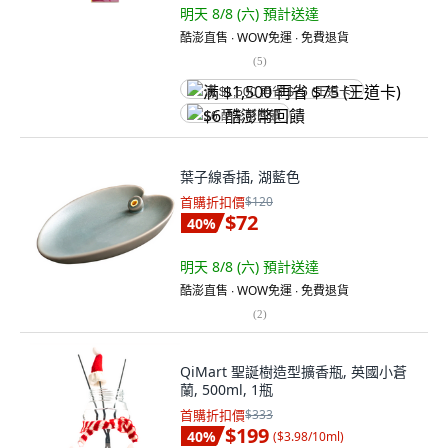
明天 8/8 (六)
預計送達
酷澎直售 ∙ WOW免運 ∙ 免費退貨
(
5
)
满 $1,500 再省 $75 (王道卡)
$6 酷澎幣回饋
葉子線香插, 湖藍色
首購折扣價
$120
$72
40
%
明天 8/8 (六)
預計送達
酷澎直售 ∙ WOW免運 ∙ 免費退貨
(
2
)
QiMart 聖誕樹造型擴香瓶, 英國小蒼
蘭, 500ml, 1瓶
首購折扣價
$333
$199
40
%
(
$3.98/10ml
)