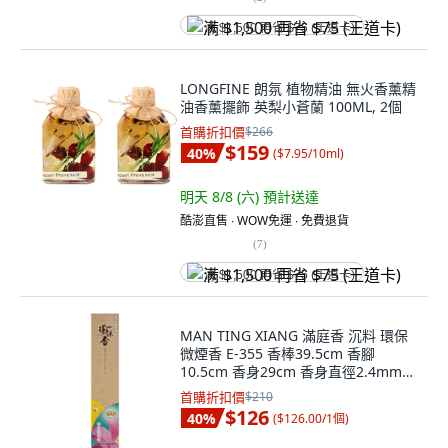
满 $1,500 再省 $75 (王道卡)
LONGFINE 朗氛 植物精油 無火香薰精
油香薰擺飾 英梨小蒼蘭 100ML, 2個
首購折扣價
$266
$159
40
%
(
$7.95/10ml
)
明天 8/8 (六)
預計送達
酷澎直售 ∙ WOW免運 ∙ 免費退貨
(
7
)
满 $1,500 再省 $75 (王道卡)
MAN TING XIANG 滿庭香 沉料 環保
微煙香 E-355 香棒39.5cm 香腳
10.5cm 香身29cm 香身直徑2.4mm
香腳直徑1.2mm 300g, 1盒
首購折扣價
$210
$126
40
%
(
$126.00/1個
)