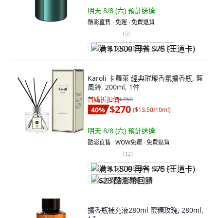
明天 8/8 (六)
預計送達
酷澎直售 ∙ 免運 ∙ 免費退貨
(
5
)
满 $1,500 再省 $75 (王道卡)
Karoli 卡蘿萊 經典璀璨香氛擴香瓶, 藍
風鈴, 200ml, 1件
首購折扣價
$450
$270
40
%
(
$13.50/10ml
)
明天 8/8 (六)
預計送達
酷澎直售 ∙ WOW免運 ∙ 免費退貨
(
12
)
满 $1,500 再省 $75 (王道卡)
$23 酷澎幣回饋
擴香瓶補充液280ml 蜜糖玫瑰, 280ml,