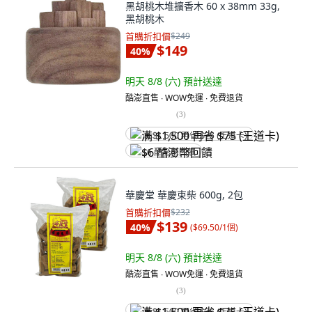
黑胡桃木堆擴香木 60 x 38mm 33g,
黑胡桃木
首購折扣價
$249
$149
40
%
明天 8/8 (六)
預計送達
酷澎直售 ∙ WOW免運 ∙ 免費退貨
(
3
)
满 $1,500 再省 $75 (王道卡)
$6 酷澎幣回饋
華慶堂 華慶束柴 600g, 2包
首購折扣價
$232
$139
40
%
(
$69.50/1個
)
明天 8/8 (六)
預計送達
酷澎直售 ∙ WOW免運 ∙ 免費退貨
(
3
)