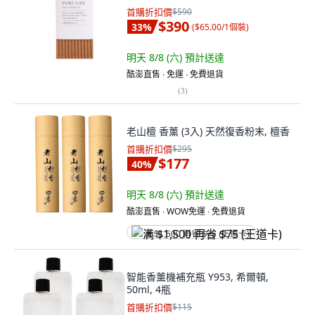
首購折扣價
$590
$390
33
%
(
$65.00/1個裝
)
明天 8/8 (六)
預計送達
酷澎直售 ∙ 免運 ∙ 免費退貨
(
3
)
老山檀 香薰 (3入) 天然復香粉末, 檀香
首購折扣價
$295
$177
40
%
明天 8/8 (六)
預計送達
酷澎直售 ∙ WOW免運 ∙ 免費退貨
满 $1,500 再省 $75 (王道卡)
智能香薰機補充瓶 Y953, 希爾頓,
50ml, 4瓶
首購折扣價
$115