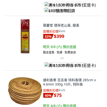
满 $1,500 再省 $75 (王道卡)
$10 酷澎幣回饋
華慶堂 環保老山香, 檀香
首購折扣價
$599
$399
33
%
明天 8/8 (六)
預計送達
酷澎直售 ∙ 免運 ∙ 免費退貨
(
5
)
满 $1,500 再省 $75 (王道卡)
通利香業 百吉香 特料香環 285cm x
4.6mm 330g 10片, 特料香
首購折扣價
$125
$75
40
%
明天 8/8 (六)
預計送達