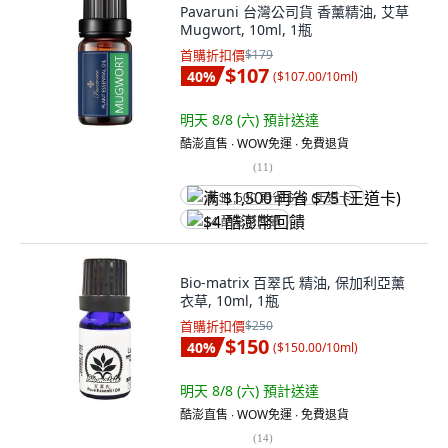
Pavaruni 台灣公司貨 香薰精油, 艾草
Mugwort, 10ml, 1瓶
首購折扣價
$179
$107
40
%
(
$107.00/10ml
)
明天 8/8 (六)
預計送達
酷澎直售 ∙ WOW免運 ∙ 免費退貨
(
11
)
满 $1,500 再省 $75 (王道卡)
$4 酷澎幣回饋
Bio-matrix 百翠氏 精油, 保加利亞薰
衣草, 10ml, 1瓶
首購折扣價
$250
$150
40
%
(
$150.00/10ml
)
明天 8/8 (六)
預計送達
酷澎直售 ∙ WOW免運 ∙ 免費退貨
(
14
)