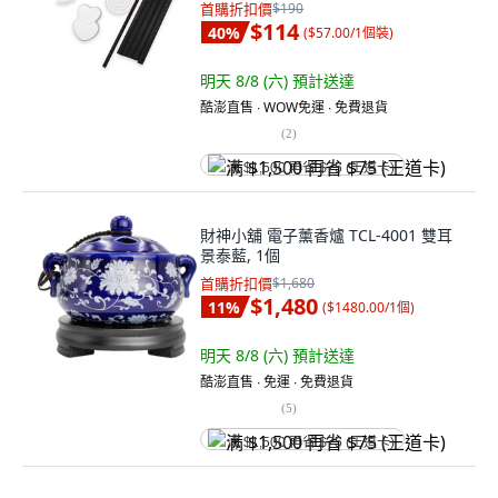
首購折扣價
$190
$114
40
%
(
$57.00/1個裝
)
明天 8/8 (六)
預計送達
酷澎直售 ∙ WOW免運 ∙ 免費退貨
(
2
)
满 $1,500 再省 $75 (王道卡)
財神小舖 電子薰香爐 TCL-4001 雙耳
景泰藍, 1個
首購折扣價
$1,680
$1,480
11
%
(
$1480.00/1個
)
明天 8/8 (六)
預計送達
酷澎直售 ∙ 免運 ∙ 免費退貨
(
5
)
满 $1,500 再省 $75 (王道卡)