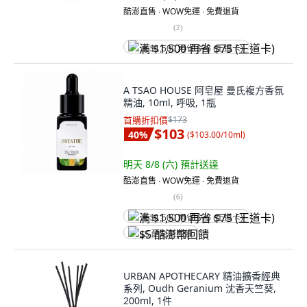
酷澎直售 ∙ WOW免運 ∙ 免費退貨
(
2
)
满 $1,500 再省 $75 (王道卡)
A TSAO HOUSE 阿皂屋 曼氏複方香氛
精油, 10ml, 呼吸, 1瓶
首購折扣價
$173
$103
40
%
(
$103.00/10ml
)
明天 8/8 (六)
預計送達
酷澎直售 ∙ WOW免運 ∙ 免費退貨
(
6
)
满 $1,500 再省 $75 (王道卡)
$5 酷澎幣回饋
URBAN APOTHECARY 精油擴香經典
系列, Oudh Geranium 沈香天竺葵,
200ml, 1件