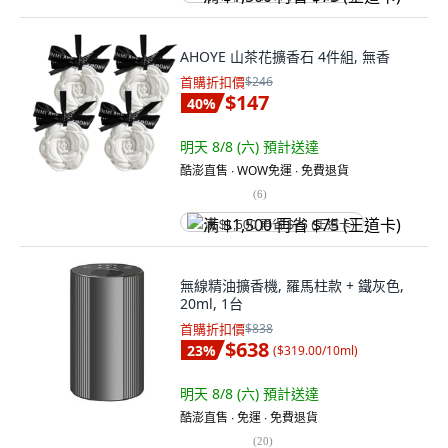
AHOYE 山茶花擴香石 4件組, 無香
首購折扣價
$246
$147
40
%
明天 8/8 (六)
預計送達
酷澎直售 ∙ WOW免運 ∙ 免費退貨
(
6
)
满 $1,500 再省 $75 (王道卡)
無線精油擴香機, 羅馬柱款 + 鐵灰色,
20ml, 1台
首購折扣價
$838
$638
23
%
(
$319.00/10ml
)
明天 8/8 (六)
預計送達
酷澎直售 ∙ 免運 ∙ 免費退貨
(
20
)