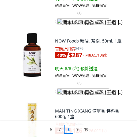
酷澎直售 ∙ WOW免運 ∙ 免費退貨
(
4
)
满 $1,500 再省 $75 (王道卡)
NOW Foods 精油, 茶樹, 59ml, 1瓶
首購折扣價
$479
$287
40
%
(
$48.65/10ml
)
明天 8/8 (六)
預計送達
酷澎直售 ∙ WOW免運 ∙ 免費退貨
(
5
)
满 $1,500 再省 $75 (王道卡)
MAN TING XIANG 滿庭香 特料香
600g, 1盒
首購折扣價
$210
$126
6
7
9
10
8
40
%
(
$126.00/1個
)